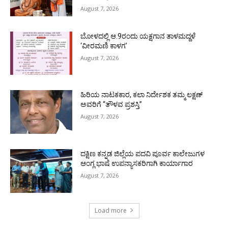
August 7, 2026
ಬೋಳದಲ್ಲಿ ಆ.9ರಂದು ಯಕ್ಷಗಾನ ತಾಳಮದ್ದಳೆ
‘ವೀರಮಣಿ ಕಾಳಗ’
August 7, 2026
ಹಿರಿಯ ನಾಟಕಕಾರ, ಕಲಾ ನಿರ್ದೇಶಕ ತಮ್ಮ ಲಕ್ಷಣ್
ಅವರಿಗೆ “ತೌಳವ ಪ್ರಶಸ್ತಿ”
August 7, 2026
ದಕ್ಷಿಣ ಕನ್ನಡ ಜಿಲ್ಲೆಯ ಪದವಿ ಪೂರ್ವ ಕಾಲೇಜುಗಳ
ಆಂಗ್ಲ ಭಾಷೆ ಉಪನ್ಯಾಸಕರಿಗಾಗಿ ಕಾರ್ಯಾಗಾರ
August 7, 2026
Load more