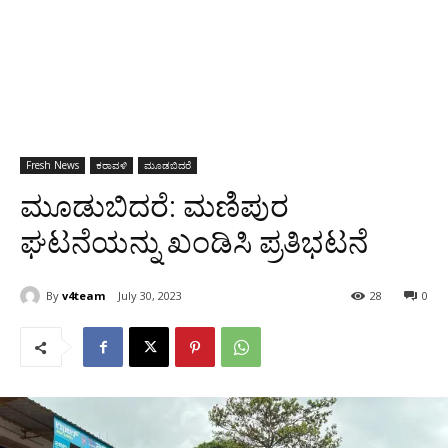
Fresh News
ಕರಾವಳಿ
ಮೂಡಬಿದರೆ
ಮೂಡುಬಿದರೆ: ಮಣಿಪುರ
ಘಟನೆಯನ್ನು ಖಂಡಿಸಿ ಪ್ರತಿಭಟನೆ
By
v4team
July 30, 2023
28
0