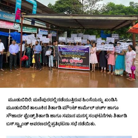
ಮೂಡುಬಿದಿರೆ: ಮಣಿಪುರದಲ್ಲಿ ನಡೆಯುತ್ತಿರುವ ಹಿಂಸೆಯನ್ನು ಖಂಡಿಸಿ
ಮೂಡುಬಿದಿರೆ ತಾಲೂಕಿನ ಶಿರ್ತಾಡಿ ಮೌಂಟ್ ಕಾರ್ಮೆಲ್ ಚರ್ಚ್ ಹಾಗೂ
ಸೌಹಾರ್ದ ಫ್ರೆಂಡ್ಸ್ ಶಿರ್ತಾಡಿ ಹಾಗೂ ಸಮಾನ ಮನಸ್ಕ ಸಂಘಟನೆಗಳು ಶಿರ್ತಾಡಿ
ಬಸ್ ಸ್ಟ್ಯಾಂಡ್ ಆವರಣದಲ್ಲಿ ಪ್ರತಿಭಟನಾ ಸಭೆ ನಡೆಯಿತು.