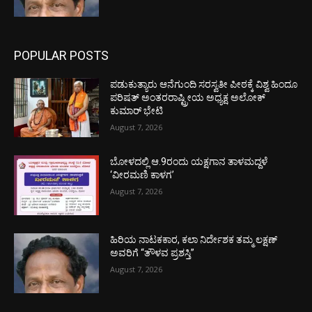
POPULAR POSTS
ಪಡುಕುತ್ಯಾರು ಆನೆಗುಂದಿ ಸರಸ್ವತೀ ಪೀಠಕ್ಕೆ ವಿಶ್ವ ಹಿಂದೂ
ಪರಿಷತ್ ಅಂತರರಾಷ್ಟ್ರೀಯ ಅಧ್ಯಕ್ಷ ಅಲೋಕ್
ಕುಮಾರ್ ಭೇಟಿ
August 7, 2026
ಬೋಳದಲ್ಲಿ ಆ.9ರಂದು ಯಕ್ಷಗಾನ ತಾಳಮದ್ದಳೆ
‘ವೀರಮಣಿ ಕಾಳಗ’
August 7, 2026
ಹಿರಿಯ ನಾಟಕಕಾರ, ಕಲಾ ನಿರ್ದೇಶಕ ತಮ್ಮ ಲಕ್ಷಣ್
ಅವರಿಗೆ “ತೌಳವ ಪ್ರಶಸ್ತಿ”
August 7, 2026