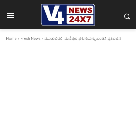
Home
Fresh News
ಮೂಡುಬಿದರೆ: ಮಣಿಪುರ ಘಟನೆಯನ್ನು ಖಂಡಿಸಿ ಪ್ರತಿಭಟನೆ