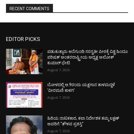
RECENT COMMENTS
EDITOR PICKS
ಪಡುಕುತ್ಯಾರು ಆನೆಗುಂದಿ ಸರಸ್ವತೀ ಪೀಠಕ್ಕೆ ವಿಶ್ವ ಹಿಂದೂ
ಪರಿಷತ್ ಅಂತರರಾಷ್ಟ್ರೀಯ ಅಧ್ಯಕ್ಷ ಅಲೋಕ್
ಕುಮಾರ್ ಭೇಟಿ
August 7, 2026
ಬೋಳದಲ್ಲಿ ಆ.9ರಂದು ಯಕ್ಷಗಾನ ತಾಳಮದ್ದಳೆ
‘ವೀರಮಣಿ ಕಾಳಗ’
August 7, 2026
ಹಿರಿಯ ನಾಟಕಕಾರ, ಕಲಾ ನಿರ್ದೇಶಕ ತಮ್ಮ ಲಕ್ಷಣ್
ಅವರಿಗೆ “ತೌಳವ ಪ್ರಶಸ್ತಿ”
August 7, 2026