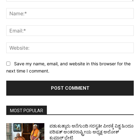
Comment:
Na
Ema
Web
Save my name, email, and website in this browser for the
next time I comment.
MOST POPULAR
ಪಡುಕುತ್ಯಾರು ಆನೆಗುಂದಿ ಸರಸ್ವತೀ ಪೀಠಕ್ಕೆ ವಿಶ್ವ ಹಿಂದೂ
ಪರಿಷತ್ ಅಂತರರಾಷ್ಟ್ರೀಯ ಅಧ್ಯಕ್ಷ ಅಲೋಕ್
ಕುಮಾರ್ ಭೇಟಿ