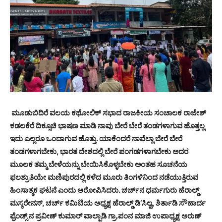
ಮೂಡುಬಿದಿರೆ ವಲಯ ಕಥೋಲಿಕ್ ಸಭಾದ ರಾಜಕೀಯ ಸಂಚಾಲಕ ರಾಜೇಶ್
ಕಡಲಕೆರೆ ದಿಕ್ಸೂಚಿ ಭಾಷಣ ಮಾಡಿ ನಾವು ಬೇರೆ ಬೇರೆ ತಂಡಗಳಾಗುವ ಹೊತ್ತಲ್ಲ
ಇದು ಎಲ್ಲರೂ ಒಂದಾಗುವ ಹೊತ್ತು. ಯಾಕೆಂದರೆ ನಾವೆಲ್ಲಾ ಬೇರೆ ಬೇರೆ
ತಂಡಗಳಾಗಬೇಕು, ಭಾರತ ದೇಶದಲ್ಲಿ ಬೇರೆ ಪಂಗಡಗಳಾಗಬೇಕು ಅದರ
ಮೂಲಕ ತಮ್ಮ ಬೇಳೆಯನ್ನು ಬೇಯಿಸಿಕೊಳ್ಳಬೇಕು ಅಂತಹ ಸೂಚನೆಯ
ಫಲಶ್ರುತಿಯೇ ಮಣಿಪುರದಲ್ಲಿ ಕಳೆದ ಮೂರು ತಿಂಗಳಿನಿಂದ ನಡೆಯುತ್ತಿರುವ
ಹಿಂಸಾತ್ಮಕ ಘಟನೆ ಎಂದು ಆರೋಪಿಸಿದರು. ಚರ್ಚ್‌ನ ಧರ್ಮಗುರು ಹೆರಾಲ್ಡ್
ಮಸ್ಕರೇನಸ್, ಚರ್ಚ್ ಕಮಿಟಿಯ ಅಧ್ಯಕ್ಷ ಹೆರಾಲ್ಡ್ ಡಿ’ಸಿಲ್ವ, ಶಿರ್ತಾಡಿ ಸೌಹಾರ್ದ
ಫ್ರೆಂಡ್ಸ್ ನ ಪ್ರವೀಣ್ ಕುಮಾರ್ ವಾಲ್ಪಾಡಿ ಗ್ರಾ.ಪಂನ ಮಾಜಿ ಉಪಾಧ್ಯಕ್ಷ ಅರುಣ್