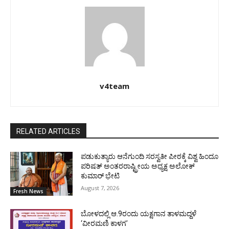
v4team
RELATED ARTICLES
ಪಡುಕುತ್ಯಾರು ಆನೆಗುಂದಿ ಸರಸ್ವತೀ ಪೀಠಕ್ಕೆ ವಿಶ್ವ ಹಿಂದೂ
ಪರಿಷತ್ ಅಂತರರಾಷ್ಟ್ರೀಯ ಅಧ್ಯಕ್ಷ ಅಲೋಕ್
ಕುಮಾರ್ ಭೇಟಿ
August 7, 2026
Fresh News
ಬೋಳದಲ್ಲಿ ಆ.9ರಂದು ಯಕ್ಷಗಾನ ತಾಳಮದ್ದಳೆ
‘ವೀರಮಣಿ ಕಾಳಗ’