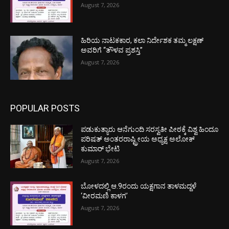
August 7, 2026
ಹಿರಿಯ ನಾಟಕಕಾರ, ಕಲಾ ನಿರ್ದೇಶಕ ತಮ್ಮ ಲಕ್ಷಣ್
ಅವರಿಗೆ “ತೌಳವ ಪ್ರಶಸ್ತಿ”
August 7, 2026
POPULAR POSTS
ಪಡುಕುತ್ಯಾರು ಆನೆಗುಂದಿ ಸರಸ್ವತೀ ಪೀಠಕ್ಕೆ ವಿಶ್ವ ಹಿಂದೂ
ಪರಿಷತ್ ಅಂತರರಾಷ್ಟ್ರೀಯ ಅಧ್ಯಕ್ಷ ಅಲೋಕ್
ಕುಮಾರ್ ಭೇಟಿ
August 7, 2026
ಬೋಳದಲ್ಲಿ ಆ.9ರಂದು ಯಕ್ಷಗಾನ ತಾಳಮದ್ದಳೆ
‘ವೀರಮಣಿ ಕಾಳಗ’
August 7, 2026