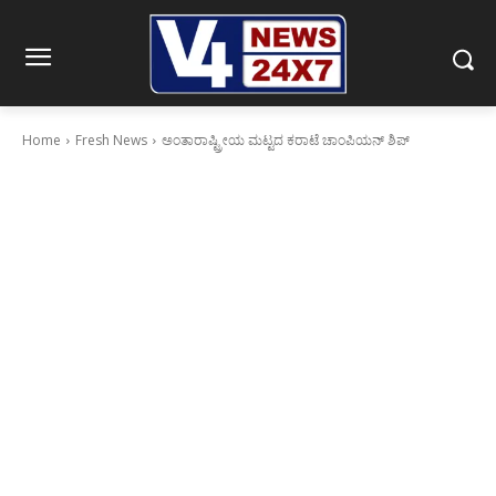
Home
Fresh News
ಅಂತಾರಾಷ್ಟ್ರೀಯ ಮಟ್ಟದ ಕರಾಟೆ ಚಾಂಪಿಯನ್ ಶಿಪ್