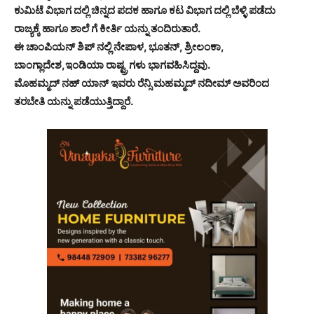
ಕುಮಿಟೆ ವಿಭಾಗ ದಲ್ಲಿ ಚಿನ್ನದ ಪದಕ ಹಾಗೂ ಕಟ ವಿಭಾಗ ದಲ್ಲಿ ಬೆಳ್ಳಿ ಪಡೆದು
ರಾಜ್ಯಕ್ಕೆ ಹಾಗೂ ಶಾಲೆ ಗೆ ಕೀರ್ತಿ ಯನ್ನು ತಂದಿರುತಾರೆ.
ಈ ಚಾಂಪಿಯನ್ ಶಿಪ್ ನಲ್ಲಿ ನೇಪಾಳ, ಭೂತನ್, ಶ್ರೀಲಂಕಾ,
ಬಾಂಗ್ಲಾದೇಶ,ಇಂಡಿಯಾ ರಾಷ್ಟ್ರ ಗಳು ಭಾಗವಹಿಸಿದ್ದವು.
ಮೊಹಮ್ಮದ್ ನಹ್ ಯಾನ್ ಇವರು ರೆನ್ಸಿ ಮಹಮ್ಮದ್ ನದೀಮ್ ಅವರಿಂದ
ತರಬೇತಿ ಯನ್ನು ಪಡೆಯುತ್ತಿದ್ದಾರೆ.