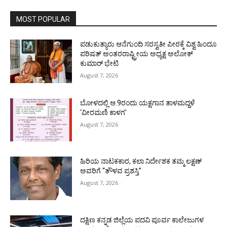
MOST POPULAR
ಪಡುಕುತ್ಯಾರು ಆನೆಗುಂದಿ ಸರಸ್ವತೀ ಪೀಠಕ್ಕೆ ವಿಶ್ವ ಹಿಂದೂ
ಪರಿಷತ್ ಅಂತರರಾಷ್ಟ್ರೀಯ ಅಧ್ಯಕ್ಷ ಅಲೋಕ್
ಕುಮಾರ್ ಭೇಟಿ
August 7, 2026
ಬೋಳದಲ್ಲಿ ಆ.9ರಂದು ಯಕ್ಷಗಾನ ತಾಳಮದ್ದಳೆ
‘ವೀರಮಣಿ ಕಾಳಗ’
August 7, 2026
ಹಿರಿಯ ನಾಟಕಕಾರ, ಕಲಾ ನಿರ್ದೇಶಕ ತಮ್ಮ ಲಕ್ಷಣ್
ಅವರಿಗೆ “ತೌಳವ ಪ್ರಶಸ್ತಿ”
August 7, 2026
ದಕ್ಷಿಣ ಕನ್ನಡ ಜಿಲ್ಲೆಯ ಪದವಿ ಪೂರ್ವ ಕಾಲೇಜುಗಳ