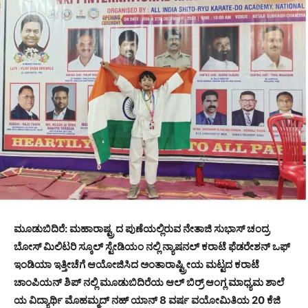
ಮೂಡುಬಿದಿರೆ: ಮಹಾರಾಷ್ಟ್ರ ದ ಪುಣೆಯಲ್ಲಿರುವ ನೇತಾಜಿ ಸುಭಾಸ್ ಚಂದ್ರ
ಬೋಸ್ ಮಿಲಿಟರಿ ಸ್ಕೂಲ್ ಸ್ಟೇಡಿಯಂ ನಲ್ಲಿ ನ್ಯಾಷನಲ್ ಕರಾಟೆ ಫೆಡರೇಶನ್ ಒಫ್
ಇಂಡಿಯಾ ಇತ್ತೀಚೆಗೆ ಆಯೋಜಿಸಿದ ಅಂತಾರಾಷ್ಟ್ರೀಯ ಮಟ್ಟದ ಕರಾಟೆ
ಚಾಂಪಿಯನ್ ಶಿಪ್ ನಲ್ಲಿ ಮೂಡುಬಿದಿರೆಯ ಆಲ್ ಬಿರ್ರ್ ಆಂಗ್ಲ ಮಾಧ್ಯಮ ಶಾಲೆ
ಯ ವಿದ್ಯಾರ್ಥಿ ಮೊಹಮ್ಮದ್ ನಹ್ ಯಾನ್ 8 ವರ್ಷ ವಯೋಮಿತಿಯ 20 ಕೆಜಿ