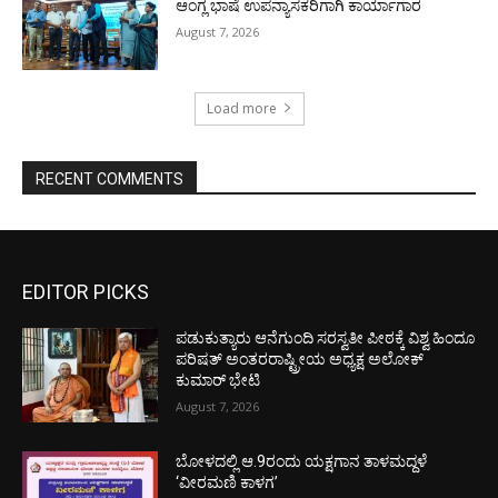
ಆಂಗ್ಲ ಭಾಷೆ ಉಪನ್ಯಾಸಕರಿಗಾಗಿ ಕಾರ್ಯಾಗಾರ
August 7, 2026
Load more
RECENT COMMENTS
EDITOR PICKS
ಪಡುಕುತ್ಯಾರು ಆನೆಗುಂದಿ ಸರಸ್ವತೀ ಪೀಠಕ್ಕೆ ವಿಶ್ವ ಹಿಂದೂ
ಪರಿಷತ್ ಅಂತರರಾಷ್ಟ್ರೀಯ ಅಧ್ಯಕ್ಷ ಅಲೋಕ್
ಕುಮಾರ್ ಭೇಟಿ
August 7, 2026
ಬೋಳದಲ್ಲಿ ಆ.9ರಂದು ಯಕ್ಷಗಾನ ತಾಳಮದ್ದಳೆ
‘ವೀರಮಣಿ ಕಾಳಗ’