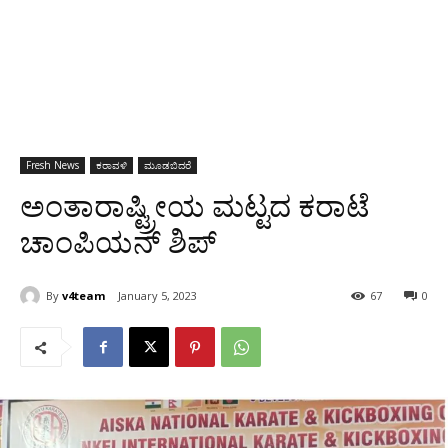
Fresh News
ಕರಾವಳಿ
ಮೂಡಬಿದರೆ
ಅಂತಾರಾಷ್ಟ್ರೀಯ ಮಟ್ಟದ ಕರಾಟೆ
ಚಾಂಪಿಯನ್ ಶಿಪ್
By
v4team
January 5, 2023
67
0