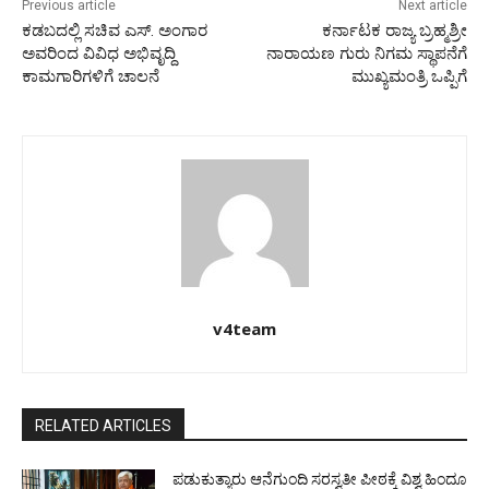
Previous article
Next article
ಕಡಬದಲ್ಲಿ ಸಚಿವ ಎಸ್. ಅಂಗಾರ
ಕರ್ನಾಟಕ ರಾಜ್ಯ ಬ್ರಹ್ಮಶ್ರೀ
ಅವರಿಂದ ವಿವಿಧ ಅಭಿವೃದ್ದಿ
ನಾರಾಯಣ ಗುರು ನಿಗಮ ಸ್ಥಾಪನೆಗೆ
ಕಾಮಗಾರಿಗಳಿಗೆ ಚಾಲನೆ
ಮುಖ್ಯಮಂತ್ರಿ ಒಪ್ಪಿಗೆ
v4team
RELATED ARTICLES
ಪಡುಕುತ್ಯಾರು ಆನೆಗುಂದಿ ಸರಸ್ವತೀ ಪೀಠಕ್ಕೆ ವಿಶ್ವ ಹಿಂದೂ