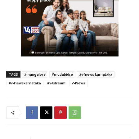
TAGS
#mangalore
#mudabidre
#v4news karnataka
#v4newskarnataka
#v4stream
V4News