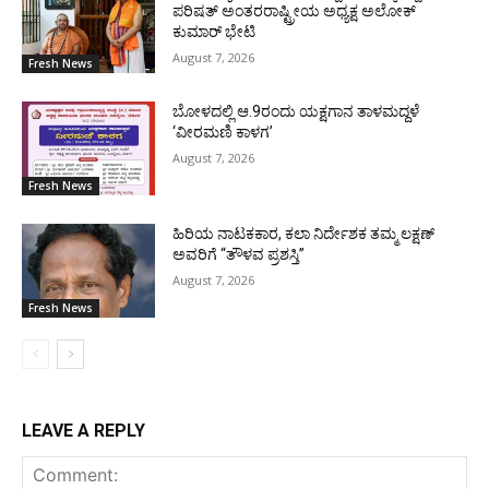
ಪರಿಷತ್ ಅಂತರರಾಷ್ಟ್ರೀಯ ಅಧ್ಯಕ್ಷ ಅಲೋಕ್
ಕುಮಾರ್ ಭೇಟಿ
August 7, 2026
Fresh News
ಬೋಳದಲ್ಲಿ ಆ.9ರಂದು ಯಕ್ಷಗಾನ ತಾಳಮದ್ದಳೆ
‘ವೀರಮಣಿ ಕಾಳಗ’
August 7, 2026
Fresh News
ಹಿರಿಯ ನಾಟಕಕಾರ, ಕಲಾ ನಿರ್ದೇಶಕ ತಮ್ಮ ಲಕ್ಷಣ್
ಅವರಿಗೆ “ತೌಳವ ಪ್ರಶಸ್ತಿ”
August 7, 2026
Fresh News
LEAVE A REPLY