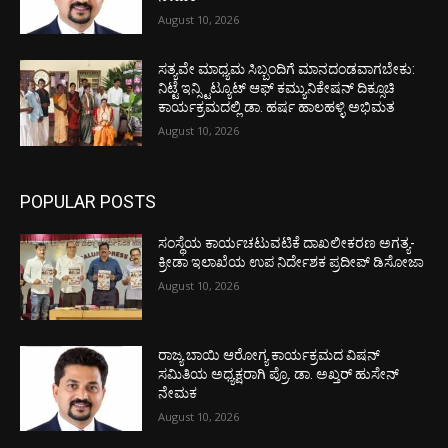
August 10, 2026
ಸತ್ಯವೇ ಮಾಧ್ಯಮ ಸಿಬ್ಬಂದಿಗೆ ಮಾನದಂಡವಾಗಬೇಕು:
ನಿಟ್ಟೆ ಇನ್ಸ್ಟಿಟ್ಯೂಟ್ ಆಫ್ ಕಮ್ಯುನಿಕೇಷನ್ ದಿಕ್ಸೂಚಿ
ಕಾರ್ಯಕ್ರಮದಲ್ಲಿ ಡಾ. ಹರ್ಷ ಹಾಲಹಳ್ಳಿ ಅಭಿಮತ
August 10, 2026
POPULAR POSTS
ಸಂಸ್ಥೆಯ ಕಾರ್ಯಚಟುವಟಿಕೆ ದಾಖಲೀಕರಣ ಅಗತ್ಯ-
ಕ್ರೀಡಾ ಇಲಾಖೆಯ ಉಪ ನಿರ್ದೇಶಕ ಪ್ರದೀಪ್ ಡಿಸೋಜಾ
August 10, 2026
ರಾಜ್ಯ ಬಾಯಿ ಆರೋಗ್ಯ ಕಾರ್ಯಕ್ರಮದ ವಿಷನ್
ಸಮಿತಿಯ ಅಧ್ಯಕ್ಷರಾಗಿ ಪ್ರೊ. ಡಾ. ಅಖ್ತರ್ ಹುಸೇನ್
ನೇಮಕ
August 10, 2026