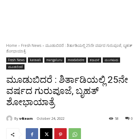
Home
Fresh News
ಮೂಡುಬಿದರೆ : ಶಿರ್ತಾಡಿಯಲ್ಲಿ 25ನೇ ವರ್ಷದ ಗುರುಪೂಜೆ, ಬೃಹತ್
ಶೋಭಾಯಾತ್ರೆ
Fresh News
karavali
mangaluru
moodabidre
ಕರಾವಳಿ
ಮಂಗಳೂರು
ಮೂಡಬಿದರೆ
ಮೂಡುಬಿದರೆ : ಶಿರ್ತಾಡಿಯಲ್ಲಿ 25ನೇ
ವರ್ಷದ ಗುರುಪೂಜೆ, ಬೃಹತ್
ಶೋಭಾಯಾತ್ರೆ
By
v4team
October 24, 2022
58
0