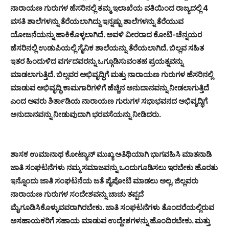
ನಾರಾಯಣ ಗುರುಗಳ ಹೆಸರಿನಲ್ಲಿ ತಮ್ಮ ಇಲಾಖೆಯ ವತಿಯಿಂದ ರಾಜ್ಯದಲ್ಲಿ 4
ವಸತಿ ಶಾಲೆಗಳನ್ನು ತೆರೆಯಲಾಗಿದ್ದು ಇನ್ನಷ್ಟು ಶಾಲೆಗಳನ್ನು ತೆರೆಯುವ
ಯೋಜನೆಯನ್ನು ಹಾಕಿಕೊಳ್ಳಲಾಗಿದೆ. ಅವಳಿ ವೀರರಾದ ಕೋಟಿ-ಚೆನ್ನಯರ
ಹೆಸರಿನಲ್ಲಿ ಉಡುಪಿಯಲ್ಲಿ ಸೈನಿಕ ಶಾಲೆಯನ್ನು ತೆರೆಯಲಾಗಿದೆ. ಬಿಲ್ಲವ ಸಹಿತ
ಇತರ ಹಿಂದುಳಿದ ವರ್ಗದವರನ್ನು ಒಗ್ಗೂಡಿಸುವಂತಹ ಪ್ರಯತ್ನವನ್ನು
ಮಾಡಲಾಗುತ್ತಿದೆ. ಬಿಲ್ಲವರ ಅಭಿವೃದ್ಧಿಗೆ ಮತ್ತು ನಾರಾಯಣ ಗುರುಗಳ ಹೆಸರಿನಲ್ಲಿ
ಮಾಡುವ ಅಭಿವೃದ್ಧಿ ಕಾಮಗಾರಿಗಳಿಗೆ ಹೆಚ್ಚಿನ ಅನುದಾನವನ್ನು ನೀಡಲಾಗುತ್ತಿದೆ
ಎಂದ ಅವರು ಶಿರ್ತಾಡಿಯ ನಾರಾಯಣ ಗುರುಗಳ ಸಭಾಭವನದ ಅಭಿವೃದ್ಧಿಗೆ
ಅನುದಾನವನ್ನು ನೀಡುವುದಾಗಿ ಭರವಸೆಯನ್ನು ನೀಡಿದರು.
ಶಾಸಕ ಉಮಾನಾಥ ಕೋಟ್ಯಾನ್ ಮುಖ್ಯ ಅತಿಥಿಯಾಗಿ ಭಾಗವಹಿಸಿ ಮಾತನಾಡಿ
ಜಾತಿ ಸಂಘಟನೆಗಳು ನಮ್ಮ ಸಮಾಜವನ್ನು ಒಂದುಗೂಡಿಸಲು ಇರಬೇಕು ಹೊರತು
ಇನ್ನೊಂದು ಜಾತಿ ಸಂಘಟನೆಯ ಜತೆ ಪೈಪೋಟಿ ಮಾಡಲು ಅಲ್ಲ. ಜಿಲ್ಲವರು
ನಾರಾಯಣ ಗುರುಗಳ ಸಂದೇಶವನ್ನು ಚಾಚು ತಪ್ಪದೆ
ಮೈಗೂಡಿಸಿಕೊಳ್ಳುವವರಾಗಿರಬೇಕು. ಜಾತಿ ಸಂಘಟನೆಗಳು ತೊಂದರೆಯಲ್ಲಿರುವ
ಅಸಹಾಯಕರಿಗೆ ಸಹಾಯ ಮಾಡುವ ಉದ್ದೇಶಗಳನ್ನು ಹೊಂದಿರಬೇಕು. ಮತ್ತು