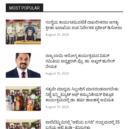
MOST POPULAR
ಸಂಸ್ಥೆಯ ಕಾರ್ಯಚಟುವಟಿಕೆ ದಾಖಲೀಕರಣ ಅಗತ್ಯ-
ಕ್ರೀಡಾ ಇಲಾಖೆಯ ಉಪ ನಿರ್ದೇಶಕ ಪ್ರದೀಪ್ ಡಿಸೋಜಾ
August 10, 2026
ರಾಜ್ಯ ಬಾಯಿ ಆರೋಗ್ಯ ಕಾರ್ಯಕ್ರಮದ ವಿಷನ್
ಸಮಿತಿಯ ಅಧ್ಯಕ್ಷರಾಗಿ ಪ್ರೊ. ಡಾ. ಅಖ್ತರ್ ಹುಸೇನ್
ನೇಮಕ
August 10, 2026
ಸತ್ಯವೇ ಮಾಧ್ಯಮ ಸಿಬ್ಬಂದಿಗೆ ಮಾನದಂಡವಾಗಬೇಕು:
ನಿಟ್ಟೆ ಇನ್ಸ್ಟಿಟ್ಯೂಟ್ ಆಫ್ ಕಮ್ಯುನಿಕೇಷನ್ ದಿಕ್ಸೂಚಿ
ಕಾರ್ಯಕ್ರಮದಲ್ಲಿ ಡಾ. ಹರ್ಷ ಹಾಲಹಳ್ಳಿ ಅಭಿಮತ
August 10, 2026
ಪಾದೆಬೆಟ್ಟುವಿನಲ್ಲಿ “ಆಟಿಯ ಐಸಿರಿ’’ ಸಂಭ್ರಮದಲ್ಲಿ 35
ಬಗೆಯ ಆಟಿ ತಿಂಡಿ–ತಿನಿಸುಗಳು