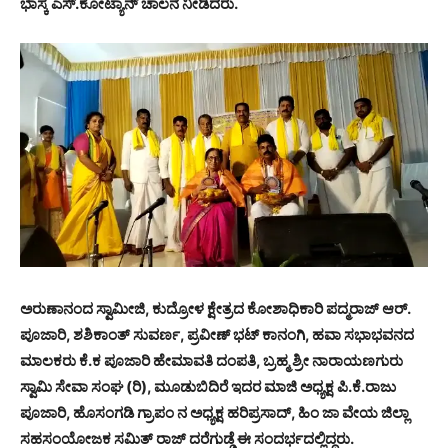
ಭಾಸ್ಕ ಎಸ್.ಕೋಟ್ಯಾನ್ ಚಾಲನೆ ನೀಡಿದರು.
ಅರುಣಾನಂದ ಸ್ವಾಮೀಜಿ, ಕುದ್ರೋಳ ಕ್ಷೇತ್ರದ ಕೋಶಾಧಿಕಾರಿ ಪದ್ಮರಾಜ್ ಆರ್.
ಪೂಜಾರಿ, ಶಶಿಕಾಂತ್ ಸುವರ್ಣ, ಪ್ರವೀಣ್ ಭಟ್ ಕಾನಂಗಿ, ಹವಾ ಸಭಾಭವನದ
ಮಾಲಕರು ಕೆ.ಕ ಪೂಜಾರಿ ಹೇಮಾವತಿ ದಂಪತಿ, ಬ್ರಹ್ಮ ಶ್ರೀ ನಾರಾಯಣಗುರು
ಸ್ವಾಮಿ ಸೇವಾ ಸಂಘ (ರಿ), ಮೂಡುಬಿದಿರೆ ಇದರ ಮಾಜಿ ಅಧ್ಯಕ್ಷ ಪಿ.ಕೆ.ರಾಜು
ಪೂಜಾರಿ, ಹೊಸಂಗಡಿ ಗ್ರಾಪಂ ನ ಅಧ್ಯಕ್ಷ ಹರಿಪ್ರಸಾದ್, ಹಿಂ ಜಾ ವೇಯ ಜಿಲ್ಲಾ
ಸಹಸಂಯೋಜಕ ಸಮಿತ್ ರಾಜ್ ದರೆಗುಡ್ಡೆ ಈ ಸಂದರ್ಭದಲ್ಲಿದ್ದರು.