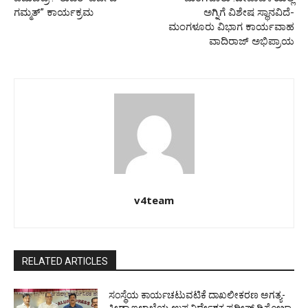
ಗಮ್ಮತ್” ಕಾರ್ಯಕ್ರಮ
ಅಗ್ನಿಗೆ ವಿಶೇಷ ಸ್ಥಾನವಿದೆ-
ಮಂಗಳೂರು ವಿಭಾಗ ಕಾರ್ಯವಾಹ
ವಾದಿರಾಜ್ ಅಭಿಪ್ರಾಯ
v4team
RELATED ARTICLES
ಸಂಸ್ಥೆಯ ಕಾರ್ಯಚಟುವಟಿಕೆ ದಾಖಲೀಕರಣ ಅಗತ್ಯ-
ಕ್ರೀಡಾ ಇಲಾಖೆಯ ಉಪ ನಿರ್ದೇಶಕ ಪ್ರದೀಪ್ ಡಿಸೋಜಾ