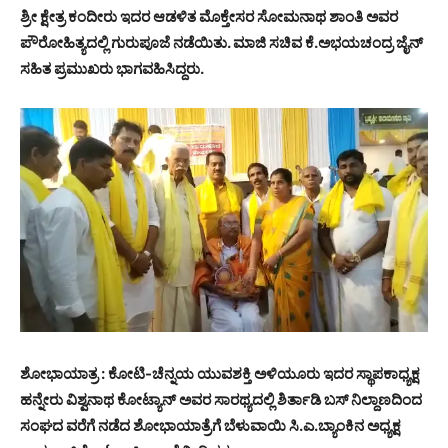
ಶ್ರೀ ಕ್ಷೇತ್ರ ಕಂದೀರು ಇದರ ಆಡಳಿತ ಮೊಕ್ತೇಸರ ಸೋಮನಾಥ ಶಾಂತಿ ಅವರ
ಪೌರೋಹಿತ್ಯದಲ್ಲಿ ಗುರುಪೂಜೆ ನಡೆಯಿತು. ಮಾಜಿ ಸಚಿವ ಕೆ.ಅಭಯಚಂದ್ರ ಜೈನ್
ಸಹಿತ ಪ್ರಮುಖರು ಭಾಗವಹಿಸಿದ್ದರು.
ಶೋಭಾಯಾತ್ರ : ಕೋಟಿ-ಚೆನ್ನಯ ಯುವಶಕ್ತಿ ಅಳಿಯೂರು ಇದರ ಸ್ಥಾಪಕಾಧ್ಯಕ್ಷ
ಹನ್ನೇರು ವಿಶ್ವನಾಥ ಕೋಟ್ಯಾನ್ ಅವರ ಸಾರಥ್ಯದಲ್ಲಿ ಶಿರ್ತಾಡಿ ಬಸ್ ನಿಲ್ದಾಣದಿಂದ
ಸಂಘದ ವರೆಗೆ ನಡೆದ ಶೋಭಾಯಾತ್ರೆಗೆ ಬೆಳುವಾಯಿ ಸಿ.ಎ.ಬ್ಯಾಂಕಿನ ಅಧ್ಯಕ್ಷ