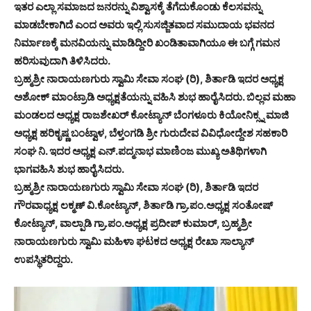
ಇತರ ಎಲ್ಲಾ ಸಮಾಜದ ಜನರನ್ನು ವಿಶ್ವಾಸಕ್ಕೆ ತೆಗೆದುಕೊಂಡು ಕೆಲಸವನ್ನು
ಮಾಡಬೇಕಾಗಿದೆ ಎಂದ ಅವರು ಇಲ್ಲಿ ಸುಸಜ್ಜಿತವಾದ ಸಮುದಾಯ ಭವನದ
ನಿರ್ಮಾಣಕ್ಕೆ ಮನವಿಯನ್ನು ಮಾಡಿದ್ದೀರಿ ಖಂಡಿತಾವಾಗಿಯೂ ಈ ಬಗ್ಗೆ ಗಮನ
ಹರಿಸುವುದಾಗಿ ತಿಳಿಸಿದರು.
ಬ್ರಹ್ಮಶ್ರೀ ನಾರಾಯಣಗುರು ಸ್ವಾಮಿ ಸೇವಾ ಸಂಘ (ರಿ), ಶಿರ್ತಾಡಿ ಇದರ ಅಧ್ಯಕ್ಷ
ಅಶೋಕ್ ಮಾಂಟ್ರಾಡಿ ಅಧ್ಯಕ್ಷತೆಯನ್ನು ವಹಿಸಿ ಶುಭ ಹಾರೈಸಿದರು. ಬಿಲ್ಲವ ಮಹಾ
ಮಂಡಲದ ಅಧ್ಯಕ್ಷ ರಾಜಶೇಖರ್ ಕೋಟ್ಯಾನ್ ಬೆಂಗಳೂರು ಕಿಯೋನಿಕ್ಸ್ನ ಮಾಜಿ
ಅಧ್ಯಕ್ಷ ಹರಿಕೃಷ್ಣ ಬಂಟ್ವಾಳ, ಬೆಳ್ತಂಗಡಿ ಶ್ರೀ ಗುರುದೇವ ವಿವಿಧೋದ್ದೇಶ ಸಹಕಾರಿ
ಸಂಘ ನಿ. ಇದರ ಅಧ್ಯಕ್ಷ ಎನ್.ಪದ್ಮನಾಭ ಮಾಣಿಂಜ ಮುಖ್ಯ ಅತಿಥಿಗಳಾಗಿ
ಭಾಗವಹಿಸಿ ಶುಭ ಹಾರೈಸಿದರು.
ಬ್ರಹ್ಮಶ್ರೀ ನಾರಾಯಣಗುರು ಸ್ವಾಮಿ ಸೇವಾ ಸಂಘ (ರಿ), ಶಿರ್ತಾಡಿ ಇದರ
ಗೌರವಾಧ್ಯಕ್ಷ ಲಕ್ಮಣ್ ವಿ.ಕೋಟ್ಯಾನ್, ಶಿರ್ತಾಡಿ ಗ್ರಾ.ಪಂ.ಅಧ್ಯಕ್ಷ ಸಂತೋಷ್
ಕೋಟ್ಯಾನ್, ವಾಲ್ಪಾಡಿ ಗ್ರಾ.ಪಂ.ಅಧ್ಯಕ್ಷ ಪ್ರದೀಪ್ ಕುಮಾರ್, ಬ್ರಹ್ಮಶ್ರೀ
ನಾರಾಯಣಗುರು ಸ್ವಾಮಿ ಮಹಿಳಾ ಘಟಕದ ಅಧ್ಯಕ್ಷ ರೇಖಾ ಸಾಲ್ಯಾನ್
ಉಪಸ್ಥಿತರಿದ್ದರು.