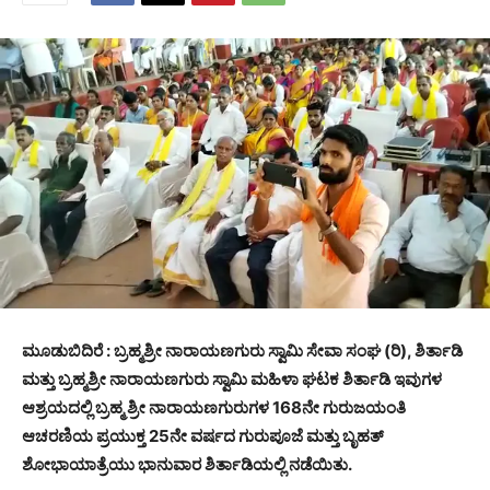
ಮೂಡುಬಿದಿರೆ : ಬ್ರಹ್ಮಶ್ರೀ ನಾರಾಯಣಗುರು ಸ್ವಾಮಿ ಸೇವಾ ಸಂಘ (ರಿ), ಶಿರ್ತಾಡಿ
ಮತ್ತು ಬ್ರಹ್ಮಶ್ರೀ ನಾರಾಯಣಗುರು ಸ್ವಾಮಿ ಮಹಿಳಾ ಘಟಕ ಶಿರ್ತಾಡಿ ಇವುಗಳ
ಆಶ್ರಯದಲ್ಲಿ ಬ್ರಹ್ಮ ಶ್ರೀ ನಾರಾಯಣಗುರುಗಳ 168ನೇ ಗುರುಜಯಂತಿ
ಆಚರಣಿಯ ಪ್ರಯುಕ್ತ 25ನೇ ವರ್ಷದ ಗುರುಪೂಜೆ ಮತ್ತು ಬೃಹತ್
ಶೋಭಾಯಾತ್ರೆಯು ಭಾನುವಾರ ಶಿರ್ತಾಡಿಯಲ್ಲಿ ನಡೆಯಿತು.