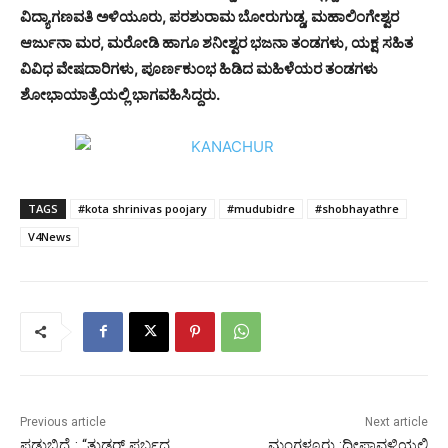
ವಿದ್ಯಾಗಣವತಿ ಅಳಿಯೂರು, ಪರಶುರಾಮ ಬೋರುಗುಡ್ಡ, ಮಹಾಲಿಂಗೇಶ್ವರ
ಆರ್ಜುನಾ ಮರ, ಮರೋಡಿ ಹಾಗೂ ಶನೀಶ್ವರ ಭಜನಾ ತಂಡಗಳು, ಯಕ್ಷ ಸಹಿತ
ವಿವಿಧ ವೇಷದಾರಿಗಳು, ಪೂರ್ಣಕುಂಭ ಹಿಡಿದ ಮಹಿಳೆಯರ ತಂಡಗಳು
ಶೋಭಾಯಾತ್ರೆಯಲ್ಲಿ ಭಾಗವಹಿಸಿದ್ದರು.
TAGS
#kota shrinivas poojary
#mudubidre
#shobhayathre
V4News
Previous article
Next article
ಪಡುಬಿದ್ರೆ : “ತುಡರ್ ಪರ್ಬದ
ಮಂಗಳೂರು :ದೀಪಾವಳಿಯಲ್ಲಿ