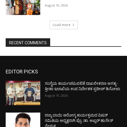
August 10, 2026
Load more
RECENT COMMENTS
EDITOR PICKS
ಸಂಸ್ಥೆಯ ಕಾರ್ಯಚಟುವಟಿಕೆ ದಾಖಲೀಕರಣ ಅಗತ್ಯ-
ಕ್ರೀಡಾ ಇಲಾಖೆಯ ಉಪ ನಿರ್ದೇಶಕ ಪ್ರದೀಪ್ ಡಿಸೋಜಾ
August 10, 2026
ರಾಜ್ಯ ಬಾಯಿ ಆರೋಗ್ಯ ಕಾರ್ಯಕ್ರಮದ ವಿಷನ್
ಸಮಿತಿಯ ಅಧ್ಯಕ್ಷರಾಗಿ ಪ್ರೊ. ಡಾ. ಅಖ್ತರ್ ಹುಸೇನ್
ನೇಮಕ