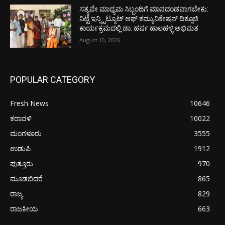
ಸತ್ಯವೇ ಮಾಧ್ಯಮ ಸಿಬ್ಬಂದಿಗೆ ಮಾನದಂಡವಾಗಬೇಕು:
ನಿಟ್ಟೆ ಇನ್ಸ್ಟಿಟ್ಯೂಟ್ ಆಫ್ ಕಮ್ಯುನಿಕೇಷನ್ ದಿಕ್ಸೂಚಿ
ಕಾರ್ಯಕ್ರಮದಲ್ಲಿ ಡಾ. ಹರ್ಷ ಹಾಲಹಳ್ಳಿ ಅಭಿಮತ
August 10, 2026
POPULAR CATEGORY
Fresh News
10646
ಕರಾವಳಿ
10022
ಮಂಗಳೂರು
3555
ಉಡುಪಿ
1912
ಪುತ್ತೂರು
970
ಮೂಡಬಿದರೆ
865
ರಾಜ್ಯ
829
ರಾಜಕೀಯ
663