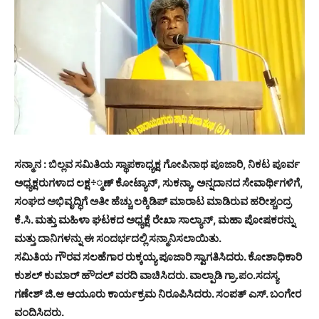
ಸನ್ಮಾನ : ಬಿಲ್ಲವ ಸಮಿತಿಯ ಸ್ಥಾಪಕಾಧ್ಯಕ್ಷ ಗೋಪಿನಾಥ ಪೂಜಾರಿ, ನಿಕಟ ಪೂರ್ವ
ಅಧ್ಯಕ್ಷರುಗಳಾದ ಲಕ್ಷ÷್ಮಣ್ ಕೋಟ್ಯಾನ್, ಸುಕನ್ಯಾ, ಅನ್ನದಾನದ ಸೇವಾರ್ಥಿಗಳಿಗೆ,
ಸಂಘದ ಅಭಿವೃದ್ಧಿಗೆ ಅತೀ ಹೆಚ್ಚು ಲಕ್ಕಿಡಿಪ್ ಮಾರಾಟ ಮಾಡಿರುವ ಹರೀಶ್ಚಂದ್ರ
ಕೆ.ಸಿ. ಮತ್ತು ಮಹಿಳಾ ಘಟಕದ ಅಧ್ಯಕ್ಷೆ ರೇಖಾ ಸಾಲ್ಯಾನ್, ಮಹಾ ಪೋಷಕರನ್ನು
ಮತ್ತು ದಾನಿಗಳನ್ನು ಈ ಸಂದರ್ಭದಲ್ಲಿ ಸನ್ಮಾನಿಸಲಾಯಿತು.
ಸಮಿತಿಯ ಗೌರವ ಸಲಹೆಗಾರ ರುಕ್ಕಯ್ಯ ಪೂಜಾರಿ ಸ್ವಾಗತಿಸಿದರು. ಕೋಶಾಧಿಕಾರಿ
ಕುಶಲ್ ಕುಮಾರ್ ಹೌದಲ್ ವರದಿ ವಾಚಿಸಿದರು. ವಾಲ್ಪಾಡಿ ಗ್ರಾ.ಪಂ.ಸದಸ್ಯ
ಗಣೇಶ್ ಜಿ.ಆ ಆಯೂರು ಕಾರ್ಯಕ್ರಮ ನಿರೂಪಿಸಿದರು. ಸಂಪತ್ ಎಸ್. ಬಂಗೇರ
ವಂದಿಸಿದರು.