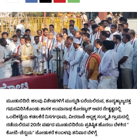
ಮೂಡುಬಿದಿರೆ: ಹಲವು ವಿಶೇಷಗಳಿಗೆ ಮುನ್ನುಡಿ ಬರೆಯಲಿರುವ, ಶೂನ್ಯತ್ಯಾಜ್ಯದತ್ತ
ಗಮನವಿರಿಸಿಕೊಂಡು ಶಾಸಕ ಉಮಾನಾಥ ಕೋಟ್ಯಾನ್ ಅವರ ನೇತೃತ್ವದಲ್ಲಿ
ಒಂಟಿಕಟ್ಟೆಯ ಕಡಲಕೆರೆ ನಿಸರ್ಗಧಾಮ, ವೀರರಾಣಿ ಅಬ್ಬಕ್ಕ ಸಂಸ್ಕೃತಿ ಗ್ರಾಮದಲ್ಲಿ
ನಡೆಯಲಿರುವ 20ನೇ ವರ್ಷದ ಮೂಡುಬಿದಿರೆಯ ಪ್ರತಿಷ್ಠಿತ ಹೊನಲು ಬೆಳಕಿನ ”
ಕೋಟಿ-ಚೆನ್ನಯ” ಜೋಡುಕರೆ ಕಂಬಳವು ಶನಿವಾರ ಬೆಳಿಗ್ಗೆ