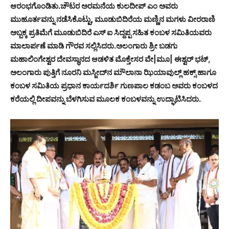
ಆರಂಭಗೊಂಡಿತು.ಚೌಟರ ಅರಮನೆಯ ಕುಲದೀಪ್ ಎಂ ಅವರು
ಮುಹೂರ್ತವನ್ನು ನಡೆಸಿಕೊಟ್ಟು, ಮೂಡುಬಿದಿರೆಯ ಮಣ್ಣಿನ ಮಗಳು ವೀರರಾಣಿ
ಅಬ್ಬಕ್ಕ ಪ್ರತಿಮೆಗೆ ಮೂಡುಬಿದಿರೆ ಎಸ್ ಐ ಸಿದ್ದಪ್ಪ ಸಹಿತ ಕಂಬಳ ಸಮಿತಿಯವರು
ಮಾಲಾರ್ಪಣೆ ಮಾಡಿ ಗೌರವ ಸಲ್ಲಿಸಿದರು.ಅಲಂಗಾರು ಶ್ರೀ ಬಡಗು
ಮಹಾಲಿಂಗೇಶ್ವರ ದೇವಸ್ಥಾನದ ಆಡಳಿತ ಮೊಕ್ತೇಸರ ವೇ|ಮೂ| ಈಶ್ವರ್ ಭಟ್,
ಅಲಂಗಾರು ಪುತ್ತಿಗೆ ನೂರನಿ ಮಸ್ಜೀದ್‍ನ ಮೌಲಾನಾ ಝಿಯಾವುಲ್ಲ್ ಹಕ್ಸ್ ಹಾಗೂ
ಕಂಬಳ ಸಮಿತಿಯ ಪ್ರಧಾನ ಕಾರ್ಯದರ್ಶಿ ಗುಣಪಾಲ ಕಡಂಬ ಅವರು ಕಂಬಳದ
ಕರೆಯಲ್ಲಿ ದೀಪವನ್ನು ಬೆಳಗಿಸುವ ಮೂಲಕ ಕಂಬಳವನ್ನು ಉದ್ಘಾಟಿಸಿದರು.