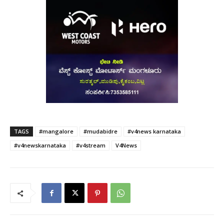
TAGS
#mangalore
#mudabidre
#v4news karnataka
#v4newskarnataka
#v4stream
V4News