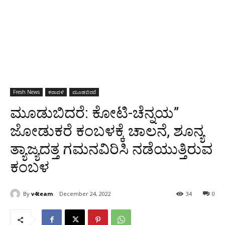
Fresh News
ಕರಾವಳಿ
ಮೂಡಬಿದರೆ
ಮೂಡುಬಿದರೆ: ಕೋಟಿ-ಚೆನ್ನಯ”
ಜೋಡುಕರೆ ಕಂಬಳಕ್ಕೆ ಚಾಲನೆ, ಶೂನ್ಯ
ತ್ಯಾಜ್ಯದತ್ತ ಗಮನವಿರಿಸಿ ನಡೆಯುತ್ತಿರುವ
ಕಂಬಳ
By
v4team
December 24, 2022
34
0