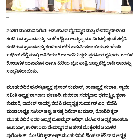
ನಂತರ ಮೂಡುಬಿದಿರೆಯ ಆಸುಪಾಸಿನ ದೈವಸ್ಥಾನ ಮತ್ತು ದೇವಸ್ಥಾನಗಳಿಂದ
ತಂದಿರುವ ಪ್ರಸಾದವನ್ನು, ಒಂಟಿಕಟ್ಟೆಯ ಅಯ್ಯಪ್ಪ ಮಂದಿರದಲ್ಲಿ ಪೂಜೆ ಸಲ್ಲಿಸಿ
ತಂದಿರುವ ಪ್ರಸಾದವನ್ನು ಕಂಬಳದ ಕರೆಗೆ ಸಮರ್ಪಿಸಲಾಯಿತು.ಕುಂಟಾಡಿ
ಸುಧೀರ್ ಹೆಗ್ಡೆ ಮುಖ್ಯ ಅತಿಥಿಯಾಗಿ ಭಾಗವಹಿಸಿದ್ದರು.ಪ್ರಗತಿಪರ ಕೃಷಿಕರು, ಕಂಬಳ
ಕೋಣಗಳ ಯಜಮಾನ ಹಾಗೂ ಹಿರಿಯ ದೈವ ಪಾತ್ರಿ ಅಣ್ಣು ಶೆಟ್ಟಿ ಲಾಡಿ ಅವರನ್ನು
ಸನ್ಮಾನಿಸಲಾಯಿತು.
ಮೂಡುಬಿದಿರೆ ಪುರಸಭಾಧ್ಯಕ್ಷ ಪ್ರಸಾದ್ ಕುಮಾರ್, ಉಪಾಧ್ಯಕ್ಷೆ ಸುಜಾತ, ಸ್ಥಾಯಿ
ಸಮಿತಿ ಅಧ್ಯಕ್ಷ ನಾಗರಾಜ ಪೂಜಾರಿ, ಪುರಸಭಾ ಸದಸ್ಯರಾದ ಧನಲಕ್ಷ್ಮೀ, ಶ್ವೇತಾ
ಕುಮಾರಿ, ರಾಜೇಶ್ ನಾಯ್ಕ್,ಬಿಜೆಪಿ ಜಿಲ್ಲಾಧ್ಯಕ್ಷ ಸುದರ್ಶನ್ ಎಂ, ಬಿಜೆಪಿ
ಮಂಡಲಾಧ್ಯಕ್ಷ ಸುನಿಲ್ ಆಳ್ವ, ಆನಡ್ಕ ದಿನೇಶ್ ಕುಮಾರ್, ರೋಟರಿ ಕ್ಲಬ್
ಮೂಡುಬಿದಿರೆ ಇದರ ಅಧ್ಯಕ್ಷ ಮಹಮ್ಮದ್ ಆರಿಫ್, ಜೇಸಿಐನ ಅಧ್ಯಕ್ಷೆ ಶಾಂತಲಾ
ಆಚಾರ್ಯ, ಕಾಳಿಕಾಂಬಾ ದೇವಸ್ಥಾನದ ಆಡಳಿತ ಮೊಕ್ತೇಸರ ಜಯಕರ
ಪುರೋಹಿತ್, ರೋಟರಿ ಕ್ಲಬ್ ಆಫ್ ಮೂಡುಬಿದಿರೆ ಟೆಂಪಲ್ ಟೌನ್ ನ ಅಧ್ಯಕ್ಷ