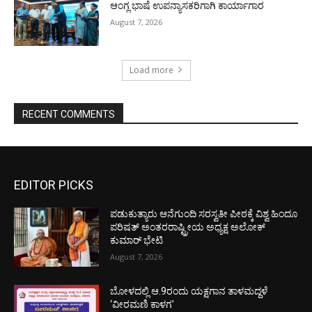
ಆಂಗ್ಲ ಭಾಷೆ ಉಪನ್ಯಾಸಕರಿಗಾಗಿ ಕಾರ್ಯಾಗಾರ
August 7, 2026
Load more
RECENT COMMENTS
EDITOR PICKS
ಪಡುಕುತ್ಯಾರು ಆನೆಗುಂದಿ ಸರಸ್ವತೀ ಪೀಠಕ್ಕೆ ವಿಶ್ವ ಹಿಂದೂ
ಪರಿಷತ್ ಅಂತರರಾಷ್ಟ್ರೀಯ ಅಧ್ಯಕ್ಷ ಅಲೋಕ್
ಕುಮಾರ್ ಭೇಟಿ
August 7, 2026
ಬೋಳದಲ್ಲಿ ಆ.9ರಂದು ಯಕ್ಷಗಾನ ತಾಳಮದ್ದಳೆ
‘ವೀರಮಣಿ ಕಾಳಗ’