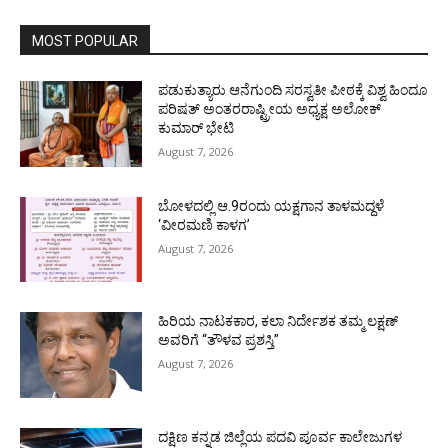
MOST POPULAR
ಪಡುಕುತ್ಯಾರು ಆನೆಗುಂದಿ ಸರಸ್ವತೀ ಪೀಠಕ್ಕೆ ವಿಶ್ವ ಹಿಂದೂ
ಪರಿಷತ್ ಅಂತರರಾಷ್ಟ್ರೀಯ ಅಧ್ಯಕ್ಷ ಅಲೋಕ್
ಕುಮಾರ್ ಭೇಟಿ
August 7, 2026
ಬೋಳದಲ್ಲಿ ಆ.9ರಂದು ಯಕ್ಷಗಾನ ತಾಳಮದ್ದಳೆ
‘ವೀರಮಣಿ ಕಾಳಗ’
August 7, 2026
ಹಿರಿಯ ನಾಟಕಕಾರ, ಕಲಾ ನಿರ್ದೇಶಕ ತಮ್ಮ ಲಕ್ಷಣ್
ಅವರಿಗೆ “ತೌಳವ ಪ್ರಶಸ್ತಿ”
August 7, 2026
ದಕ್ಷಿಣ ಕನ್ನಡ ಜಿಲ್ಲೆಯ ಪದವಿ ಪೂರ್ವ ಕಾಲೇಜುಗಳ