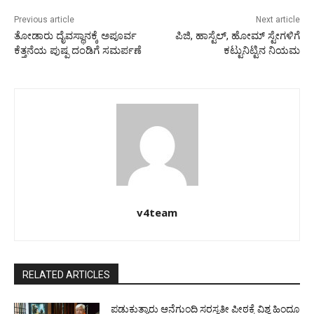
Previous article
Next article
ತೋಡಾರು ದೈವಸ್ಥಾನಕ್ಕೆ ಅಪೂರ್ವ
ಪಿಜಿ, ಹಾಸ್ಟೆಲ್, ಹೋಮ್ ಸ್ಟೇಗಳಿಗೆ
ಕೆತ್ತನೆಯ ಪುಷ್ಪ ದಂಡಿಗೆ ಸಮರ್ಪಣೆ
ಕಟ್ಟುನಿಟ್ಟಿನ ನಿಯಮ
v4team
RELATED ARTICLES
ಪಡುಕುತ್ಯಾರು ಆನೆಗುಂದಿ ಸರಸ್ವತೀ ಪೀಠಕ್ಕೆ ವಿಶ್ವ ಹಿಂದೂ