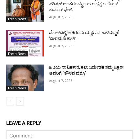
ಪರಿಷತ್ ಅಂತರರಾಷ್ಟ್ರೀಯ ಅಧ್ಯಕ್ಷ ಅಲೋಕ್
ಕುಮಾರ್ ಭೇಟಿ
August 7, 2026
Fresh News
ಬೋಳದಲ್ಲಿ ಆ.9ರಂದು ಯಕ್ಷಗಾನ ತಾಳಮದ್ದಳೆ
‘ವೀರಮಣಿ ಕಾಳಗ’
August 7, 2026
Fresh News
ಹಿರಿಯ ನಾಟಕಕಾರ, ಕಲಾ ನಿರ್ದೇಶಕ ತಮ್ಮ ಲಕ್ಷಣ್
ಅವರಿಗೆ “ತೌಳವ ಪ್ರಶಸ್ತಿ”
August 7, 2026
Fresh News
LEAVE A REPLY