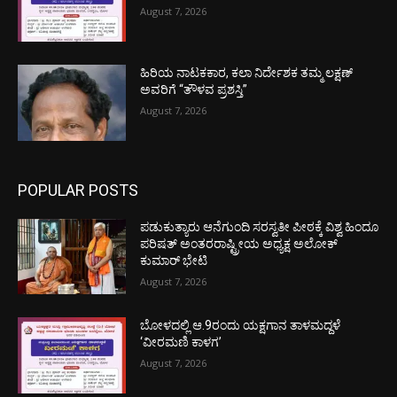
August 7, 2026
ಹಿರಿಯ ನಾಟಕಕಾರ, ಕಲಾ ನಿರ್ದೇಶಕ ತಮ್ಮ ಲಕ್ಷಣ್
ಅವರಿಗೆ “ತೌಳವ ಪ್ರಶಸ್ತಿ”
August 7, 2026
POPULAR POSTS
ಪಡುಕುತ್ಯಾರು ಆನೆಗುಂದಿ ಸರಸ್ವತೀ ಪೀಠಕ್ಕೆ ವಿಶ್ವ ಹಿಂದೂ
ಪರಿಷತ್ ಅಂತರರಾಷ್ಟ್ರೀಯ ಅಧ್ಯಕ್ಷ ಅಲೋಕ್
ಕುಮಾರ್ ಭೇಟಿ
August 7, 2026
ಬೋಳದಲ್ಲಿ ಆ.9ರಂದು ಯಕ್ಷಗಾನ ತಾಳಮದ್ದಳೆ
‘ವೀರಮಣಿ ಕಾಳಗ’
August 7, 2026