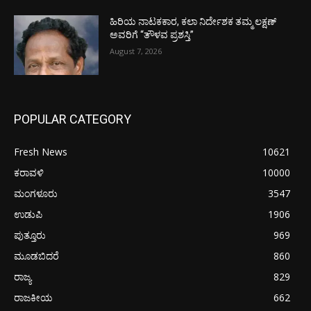
ಹಿರಿಯ ನಾಟಕಕಾರ, ಕಲಾ ನಿರ್ದೇಶಕ ತಮ್ಮ ಲಕ್ಷಣ್
ಅವರಿಗೆ “ತೌಳವ ಪ್ರಶಸ್ತಿ”
August 7, 2026
POPULAR CATEGORY
Fresh News
10621
ಕರಾವಳಿ
10000
ಮಂಗಳೂರು
3547
ಉಡುಪಿ
1906
ಪುತ್ತೂರು
969
ಮೂಡಬಿದರೆ
860
ರಾಜ್ಯ
829
ರಾಜಕೀಯ
662