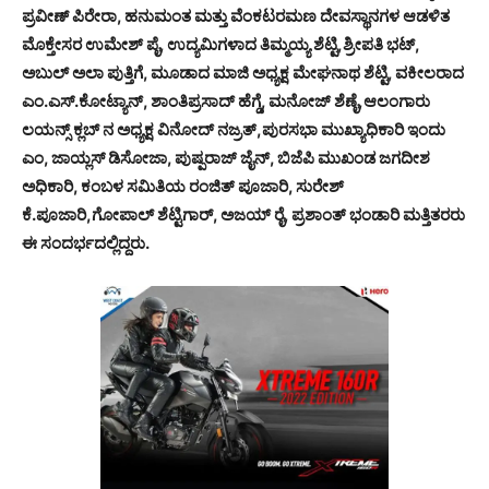
ಪ್ರವೀಣ್ ಪಿರೇರಾ, ಹನುಮಂತ ಮತ್ತು ವೆಂಕಟರಮಣ ದೇವಸ್ಥಾನಗಳ ಆಡಳಿತ
ಮೊಕ್ತೇಸರ ಉಮೇಶ್ ಪೈ, ಉದ್ಯಮಿಗಳಾದ ತಿಮ್ಮಯ್ಯ ಶೆಟ್ಟಿ,ಶ್ರೀಪತಿ ಭಟ್,
ಅಬುಲ್ ಅಲಾ ಪುತ್ತಿಗೆ, ಮೂಡಾದ ಮಾಜಿ ಅಧ್ಯಕ್ಷ ಮೇಘನಾಥ ಶೆಟ್ಟಿ, ವಕೀಲರಾದ
ಎಂ.ಎಸ್.ಕೋಟ್ಯಾನ್, ಶಾಂತಿಪ್ರಸಾದ್ ಹೆಗ್ಡೆ, ಮನೋಜ್ ಶೆಣೈ,ಆಲಂಗಾರು
ಲಯನ್ಸ್ ಕ್ಲಬ್ ನ ಅಧ್ಯಕ್ಷ ವಿನೋದ್ ನಜ್ರತ್,ಪುರಸಭಾ ಮುಖ್ಯಾಧಿಕಾರಿ ಇಂದು
ಎಂ, ಜಾಯ್ಲಸ್ ಡಿಸೋಜಾ, ಪುಷ್ಪರಾಜ್ ಜೈನ್, ಬಿಜೆಪಿ ಮುಖಂಡ ಜಗದೀಶ
ಅಧಿಕಾರಿ, ಕಂಬಳ ಸಮಿತಿಯ ರಂಜಿತ್ ಪೂಜಾರಿ, ಸುರೇಶ್
ಕೆ.ಪೂಜಾರಿ,ಗೋಪಾಲ್ ಶೆಟ್ಟಿಗಾರ್, ಅಜಯ್ ರೈ, ಪ್ರಶಾಂತ್ ಭಂಡಾರಿ ಮತ್ತಿತರರು
ಈ ಸಂದರ್ಭದಲ್ಲಿದ್ದರು.