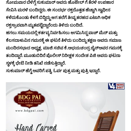
ಸೋಮವಾರ ಬೆಳಿಗ್ಗೆ ಸುಕುಮಾರ್ ಅವರು ಹೊಟೇಲ್ ಗೆ ತೆರಳಿ ಉಪಹಾರ
ಸೇವಿಸಿ ಮರಳಿ ಬಂದಿದ್ದರು. ಈ ಸಂದರ್ಭ ರಕ್ತದೊತ್ತಡ ಹೆಚ್ಚಾಗಿ ಸ್ವಾಧೀನ
ಕಳೆದುಕೊಂಡು ಕೆಳಗೆ ಬಿದ್ದಿದ್ದು ಆಗ ತಲೆಗೆ ತೀವೃ ತರಹದ ಏಟಾಗಿ ಅಧಿಕ
ರಕ್ತಸ್ರಾವವಾಗಿ ಮೃತಪಟ್ಟಿದ್ದಾರೆಂದು ತಿಳಿದು ಬಂದಿದೆ.
ಹಗಲು ಸಮಯದಲ್ಲಿ ಕರ್ತವ್ಯ ನಿರ್ವಹಿಸಲು ಆಗಮಿಸಿದ್ದ ವಾಚ್ ಮೆನ್ ಮತ್ತು
ಕೆಲಸದಾಳುವಿನ ಗಮನಕ್ಕೆ ಈ ಘಟನೆ ತಿಳಿದು ಬಂದಿದ್ದು ತಕ್ಷಣ ಅವರು ಸಮಾಜ
ಮಂದಿರಸಭಾದ ಅಧ್ಯಕ್ಷ, ಮಾಜಿ ಸಚಿವ ಕೆ.ಅಭಯಚಂದ್ರ ಜೈನ್‌ಅವರ ಗಮನಕ್ಕೆ
ತಂದಿದ್ದಾರೆ. ಮೂಡುಬಿದಿರೆ ಪೊಲೀಸ್ ನಿರೀಕ್ಷಕ ಸಂದೇಶ ಪಿಜಿ ಅವರು ಘಟನಾ
ಸ್ಥಳಕ್ಕೆ ಭೇಟಿ ನೀಡಿ ತನಿಖೆ ನಡೆಸುತ್ತಿದ್ದಾರೆ.
ಸುಕುಮಾರ್ ಹೆಗ್ಡೆ ಅವರಿಗೆ ಪತ್ನಿ, ಓರ್ವ ಪುತ್ರ ಮತ್ತು ಪುತ್ರಿ ಇದ್ದಾರೆ.