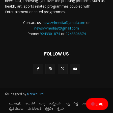
news cast, throwing light over the pressing problems such as
health, art, sports related programmes coupled with
Entertainment oriented programmes.
Contact us:
newsv4media@gmail.com
or
newsv4media8@gmail.com
Phone:
9243301874
or
9243306874
FOLLOW US
© Designed by
Market Bird
ಮುಖಪುಟ
ಕರಾವಳಿ
ರಾಜ್ಯ
ರಾಷ್ಟ್ರೀಯ
ಗಲ್ಫ್
ವಿಶ್ವ
ರಾಜಕೀಯ
ಕ್ರೀಡೆ
LIVE
ದೈವ ದೇವರು
ಮನರಂಜನೆ
ಶೈಕ್ಷಣಿಕ
ಕ್ರೈಮ್