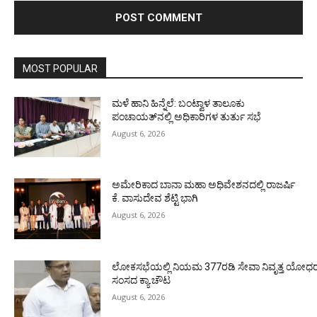
MOST POPULAR
ಮಳೆ ಹಾನಿ ಹಿನ್ನೆಲೆ: ಬಂಟ್ವಾಳ ತಾಲೂಕು
ಪಂಚಾಯತ್‌ನಲ್ಲಿ ಅಧಿಕಾರಿಗಳ ತುರ್ತು ಸಭೆ
August 6, 2026
ಅಮೇರಿಕಾದ ಬಾನಾ ಮಹಾ ಅಧಿವೇಶನದಲ್ಲಿ ರಾಜರ್ಷಿ
ಕೆ. ವಾಸುದೇವ ಶೆಟ್ಟಿ ಭಾಗಿ
August 6, 2026
ಲೋಕಸಭೆಯಲ್ಲಿ ನಿಯಮ 377ರಡಿ ಸೇವಾ ನಿವೃತ್ತ ಯೋಧರ ಪ
ಸಂಸದ ಕ್ಯಾ.ಚೌಟ
August 6, 2026