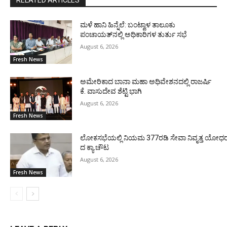
RELATED ARTICLES
ಮಳೆ ಹಾನಿ ಹಿನ್ನೆಲೆ: ಬಂಟ್ವಾಳ ತಾಲೂಕು
ಪಂಚಾಯತ್‌ನಲ್ಲಿ ಅಧಿಕಾರಿಗಳ ತುರ್ತು ಸಭೆ
August 6, 2026
Fresh News
ಅಮೇರಿಕಾದ ಬಾನಾ ಮಹಾ ಅಧಿವೇಶನದಲ್ಲಿ ರಾಜರ್ಷಿ
ಕೆ. ವಾಸುದೇವ ಶೆಟ್ಟಿ ಭಾಗಿ
August 6, 2026
Fresh News
ಲೋಕಸಭೆಯಲ್ಲಿ ನಿಯಮ 377ರಡಿ ಸೇವಾ ನಿವೃತ್ತ ಯೋಧರ ಪ
ದ ಕ್ಯಾ.ಚೌಟ
August 6, 2026
Fresh News