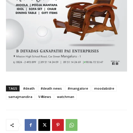
TAGS
#death
#death news
#mangalore
moodabidre
samajmandira
V4News
watchman