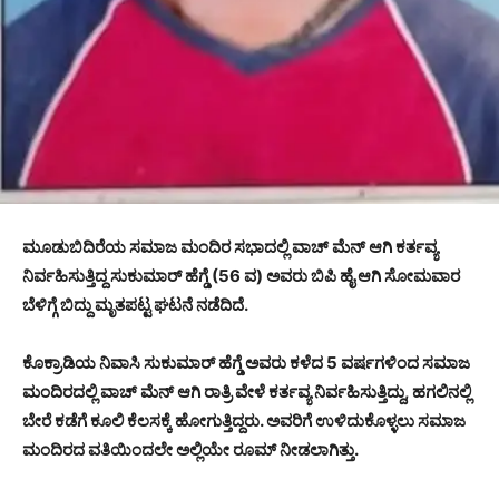
ಮೂಡುಬಿದಿರೆಯ ಸಮಾಜ ಮಂದಿರ ಸಭಾದಲ್ಲಿ ವಾಚ್ ಮೆನ್ ಆಗಿ ಕರ್ತವ್ಯ
ನಿರ್ವಹಿಸುತ್ತಿದ್ದ ಸುಕುಮಾರ್ ಹೆಗ್ಡೆ (56 ವ) ಅವರು ಬಿಪಿ ಹೈ ಆಗಿ ಸೋಮವಾರ
ಬೆಳಿಗ್ಗೆ ಬಿದ್ದು ಮೃತಪಟ್ಟ ಘಟನೆ ನಡೆದಿದೆ.
ಕೊಕ್ರಾಡಿಯ ನಿವಾಸಿ ಸುಕುಮಾರ್ ಹೆಗ್ಡೆ ಅವರು ಕಳೆದ 5 ವರ್ಷಗಳಿಂದ ಸಮಾಜ
ಮಂದಿರದಲ್ಲಿ ವಾಚ್ ಮೆನ್ ಆಗಿ ರಾತ್ರಿ ವೇಳೆ ಕರ್ತವ್ಯ ನಿರ್ವಹಿಸುತ್ತಿದ್ದು, ಹಗಲಿನಲ್ಲಿ
ಬೇರೆ ಕಡೆಗೆ ಕೂಲಿ ಕೆಲಸಕ್ಕೆ ಹೋಗುತ್ತಿದ್ದರು. ಅವರಿಗೆ ಉಳಿದುಕೊಳ್ಳಲು ಸಮಾಜ
ಮಂದಿರದ ವತಿಯಿಂದಲೇ ಅಲ್ಲಿಯೇ ರೂಮ್ ನೀಡಲಾಗಿತ್ತು.