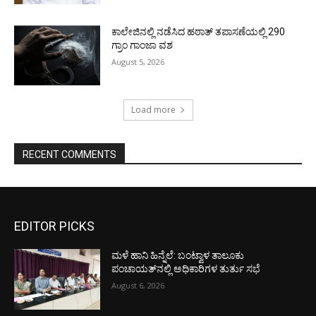
ಕಾಲೇಜಿನಲ್ಲಿ ನಡೆಸಿದ ಹಠಾತ್ ತಪಾಸಣೆಯಲ್ಲಿ 290
ಗ್ರಾಂ ಗಾಂಜಾ ವಶ
August 5, 2026
Load more
RECENT COMMENTS
EDITOR PICKS
ಮಳೆ ಹಾನಿ ಹಿನ್ನೆಲೆ: ಬಂಟ್ವಾಳ ತಾಲೂಕು
ಪಂಚಾಯತ್‌ನಲ್ಲಿ ಅಧಿಕಾರಿಗಳ ತುರ್ತು ಸಭೆ
August 6, 2026