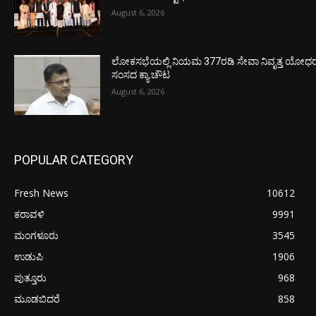
August 6, 2026
ಲೋಕಸಭೆಯಲ್ಲಿ ನಿಯಮ 377ರಡಿ ಸೇವಾ ನಿವೃತ್ತ ಯೋಧರ ಪ
ಸಂಸದ ಕ್ಯಾ.ಚೌಟ
August 6, 2026
POPULAR CATEGORY
Fresh News
10612
ಕರಾವಳಿ
9991
ಮಂಗಳೂರು
3545
ಉಡುಪಿ
1906
ಪುತ್ತೂರು
968
ಮೂಡಬಿದರೆ
858