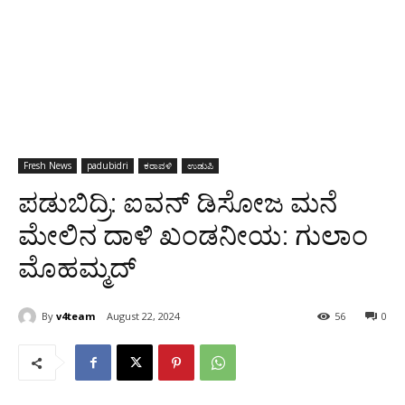
Fresh News
padubidri
ಕರಾವಳಿ
ಉಡುಪಿ
ಪಡುಬಿದ್ರಿ: ಐವನ್ ಡಿಸೋಜ ಮನೆ
ಮೇಲಿನ ದಾಳಿ ಖಂಡನೀಯ: ಗುಲಾಂ
ಮೊಹಮ್ಮದ್
By
v4team
August 22, 2024
56
0