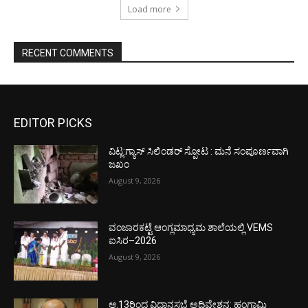
Load more
RECENT COMMENTS
EDITOR PICKS
ವಿಟ್ಲ:ಗ್ಯಾಸ್ ಸಿಲಿಂಡರ್ ಸ್ಪೋಟ : ಮನೆ ಸಂಪೂರ್ಣವಾಗಿ
ಜಖಂ
August 9, 2026
ವಂಜಾರಕಟ್ಟೆ ಆಂಗ್ಲಮಾಧ್ಯಮ ಶಾಲೆಯಲ್ಲಿ VEMS
ಐಸಿರ–2026
August 9, 2026
ಆ.13ರಿಂದ ವಿಧಾನಸಭೆ ಅಧಿವೇಶನ: ಹಂಗಾಮಿ