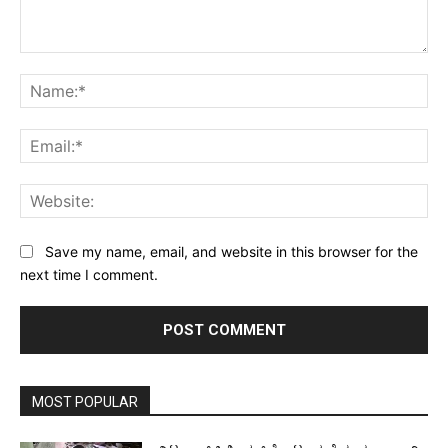
Comment:
Na
Ema
Web
Save my name, email, and website in this browser for the
next time I comment.
MOST POPULAR