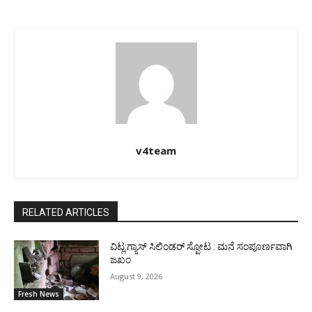
v4team
RELATED ARTICLES
ವಿಟ್ಲ:ಗ್ಯಾಸ್ ಸಿಲಿಂಡರ್ ಸ್ಪೋಟ : ಮನೆ ಸಂಪೂರ್ಣವಾಗಿ
ಜಖಂ
August 9, 2026
Fresh News