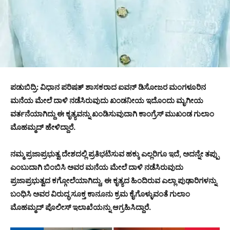
ಪಡುಬಿದ್ರಿ: ವಿಧಾನ ಪರಿಷತ್ ಶಾಸಕರಾದ ಐವನ್ ಡಿಸೋಜರ ಮಂಗಳೂರಿನ
ಮನೆಯ ಮೇಲೆ ದಾಳಿ ನಡೆಸಿರುವುದು ಖಂಡನೀಯ ಇದೊಂದು ಮೃಗೀಯ
ವರ್ತನೆಯಾಗಿದ್ದು ಈ ಕೃತ್ಯವನ್ನು ಖಂಡಿಸುವುದಾಗಿ ಕಾಂಗ್ರೆಸ್ ಮುಖಂಡ ಗುಲಾಂ
ಮೊಹಮ್ಮದ್ ಹೇಳಿದ್ದಾರೆ.
ನಮ್ಮ ಪ್ರಜಾಪ್ರಭುತ್ವ ದೇಶದಲ್ಲಿ ಪ್ರತಿಭಟಿಸುವ ಹಕ್ಕು ಎಲ್ಲರಿಗೂ ಇದೆ, ಅದನ್ನೇ ತಪ್ಪು
ಎಂಬುದಾಗಿ ಬಿಂಬಿಸಿ ಅವರ ಮನೆಯ ಮೇಲೆ ದಾಳಿ ನಡೆಸಿರುವುದು
ಪ್ರಜಾಪ್ರಭುತ್ವದ ಕಗ್ಗೋಲೆಯಾಗಿದ್ದು, ಈ ಕೃತ್ಯದ ಹಿಂದಿರುವ ಎಲ್ಲಾ ಪುಢಾರಿಗಳನ್ನು
ಬಂಧಿಸಿ ಅವರ ವಿರುದ್ಧ ಸೂಕ್ತ ಕಾನೂನು ಕ್ರಮ ಕೈಗೊಳ್ಳುವಂತೆ ಗುಲಾಂ
ಮೊಹಮ್ಮದ್ ಪೊಲೀಸ್ ಇಲಾಖೆಯನ್ನು ಆಗ್ರಹಿಸಿದ್ದಾರೆ.