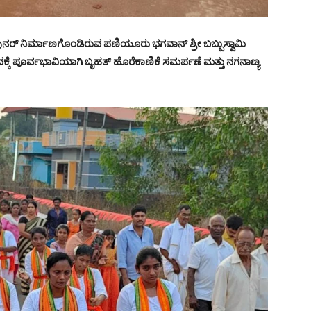
ಪುನರ್ ನಿರ್ಮಾಣಗೊಂಡಿರುವ ಪಣಿಯೂರು ಭಗವಾನ್ ಶ್ರೀ ಬಬ್ಬುಸ್ವಾಮಿ
ತ್ಸವಕ್ಕೆ ಪೂರ್ವಭಾವಿಯಾಗಿ ಬೃಹತ್ ಹೊರೆಕಾಣಿಕೆ ಸಮರ್ಪಣೆ ಮತ್ತು ನಗನಾಣ್ಯ