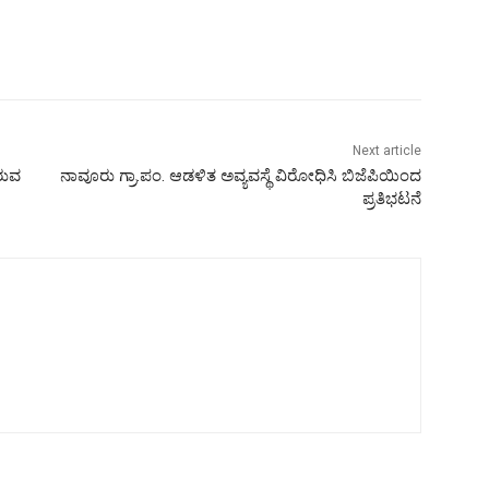
Next article
ರುವ
ನಾವೂರು ಗ್ರಾ.ಪಂ. ಆಡಳಿತ ಅವ್ಯವಸ್ಥೆ ವಿರೋಧಿಸಿ ಬಿಜೆಪಿಯಿಂದ
ಪ್ರತಿಭಟನೆ