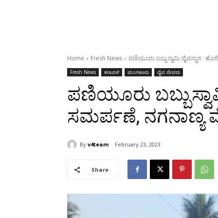
Home
Fresh News
ಪಣಿಯೂರು ಬಬ್ಬುಸ್ವಾಮಿ ದೈವಸ್ಥಾನ : ಹೊರ
Fresh News
ಕರಾವಳಿ
ಮಂಗಳೂರು
ದೈವ ದೇವರು
ಪಣಿಯೂರು ಬಬ್ಬುಸ್ವಾಮಿ
ಸಮರ್ಪಣೆ, ನಗನಾಣ್ಯ 
By
v4team
February 23, 2023
Share