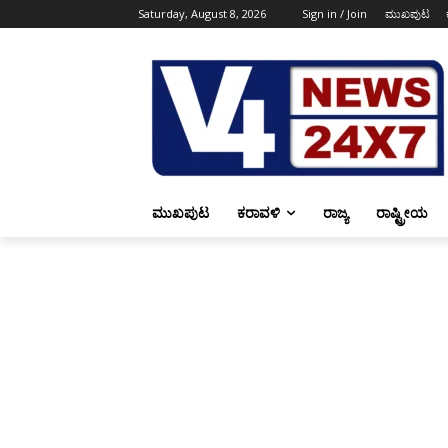
Saturday, August 8, 2026
Sign in / Join
ಮುಖಪುಟ
ಮುಖಪುಟ
ಕರಾವಳಿ
ರಾಜ್ಯ
ರಾಷ್ಟ್ರೀಯ