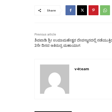
Share
Previous article
ಶಿವಪಾಡಿ ಶ್ರೀ ಉಮಾಮಹೇಶ್ವರ ದೇವಸ್ಥಾನದಲ್ಲಿ ನಡೆಯುತ್ತಿ
2ನೇ ದಿನದ ಅತಿರುದ್ರ ಮಹಾಯಾಗ
v4team