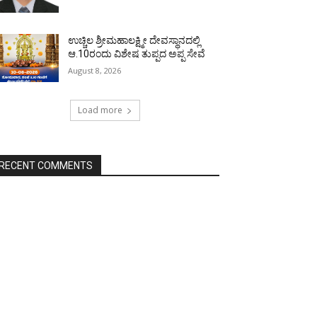
ಉಚ್ಚಿಲ ಶ್ರೀಮಹಾಲಕ್ಷ್ಮೀ ದೇವಸ್ಥಾನದಲ್ಲಿ
ಆ.10ರಂದು ವಿಶೇಷ ತುಪ್ಪದ ಅಪ್ಪ ಸೇವೆ
August 8, 2026
Load more
RECENT COMMENTS