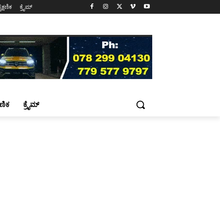
ೈಕ್ಷಣಿಕ
ಕ್ರೈಮ್
್ಷಣಿಕ
ಕ್ರೈಮ್