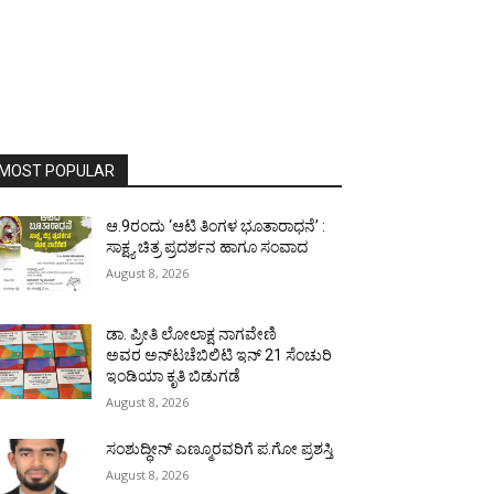
MOST POPULAR
ಆ.9ರಂದು ‘ಆಟಿ ತಿಂಗಳ ಭೂತಾರಾಧನೆ’ :
ಸಾಕ್ಷ್ಯ ಚಿತ್ರ ಪ್ರದರ್ಶನ ಹಾಗೂ ಸಂವಾದ
August 8, 2026
ಡಾ. ಪ್ರೀತಿ ಲೋಲಾಕ್ಷ ನಾಗವೇಣಿ
ಅವರ ಅನ್‌ಟಚೆಬಿಲಿಟಿ ಇನ್ 21 ಸೆಂಚುರಿ
ಇಂಡಿಯಾ ಕೃತಿ ಬಿಡುಗಡೆ
August 8, 2026
ಸಂಶುದ್ಧೀನ್ ಎಣ್ಮೂರವರಿಗೆ ಪ.ಗೋ ಪ್ರಶಸ್ತಿ
August 8, 2026