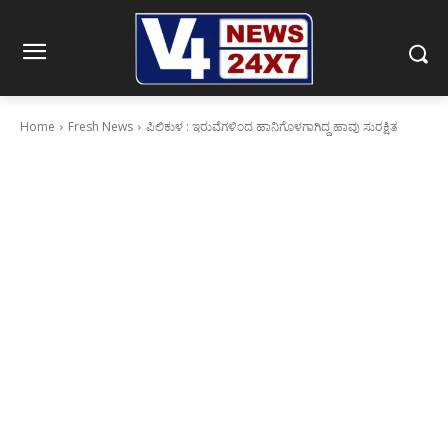
Home
Fresh News
ಪಿಲಿಕುಳ‌ : ಇರುವೆಗಳಿಂದ ಹಾನಿಗೊಳಗಾಗಿದ್ದ ಹಾವು ಸುರಕ್ಷಿತ