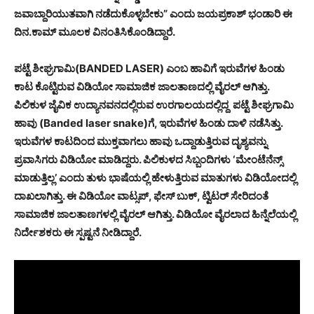
ಜವಾಬ್ದಾರಿಯುತವಾಗಿ ನಡೆದುಕೊಳ್ಳಬೇಕು” ಎಂದು ಜಯಪ್ರಕಾಶ್ ಭಂಡಾರಿ ಈ
ದಿನ.ಕಾಮ್ ಮೂಲಕ ವಿನಂತಿಸಿಕೊಂಡಿದ್ದಾರೆ.
ಪಟ್ಟೆ ಶೀಘ್ರಗಾಮಿ(BANDED LASER) ಎಂಬ ಹಾವಿಗೆ ಇರುವೆಗಳ ಹಿಂಡು
ಕಾಟ ಕೊಟ್ಟಿರುವ ವಿಡಿಯೋ ಸಾಮಾಜಿಕ ಜಾಲತಾಣದಲ್ಲಿ ವೈರಲ್ ಆಗಿತ್ತು.
ಪಿಲಿಕುಳ ಜೈವಿಕ ಉದ್ಯಾನವನದಲ್ಲಿರುವ ಉರಗಾಲಯದಲ್ಲಿದ್ದ ಪಟ್ಟೆ ಶೀಘ್ರಗಾಮಿ
ಹಾವು (Banded laser snake)ಗೆ, ಇರುವೆಗಳ ಹಿಂಡು ದಾಳಿ ನಡೆಸಿತ್ತು.
ಇರುವೆಗಳ ಕಾಟದಿಂದ ಮುಕ್ತವಾಗಲು ಹಾವು ಒದ್ದಾಡುತ್ತಿರುವ ದೃಶ್ಯವನ್ನು
ಪ್ರವಾಸಿಗರು ವಿಡಿಯೋ ಮಾಡಿದ್ದರು. ಪಿಲಿಕುಳದ ಸಿಬ್ಬಂದಿಗಳು ‘ಮೇಂಟೆನೆನ್ಸ್
ಮಾಡುತ್ತಿಲ್ಲ’ ಎಂದು ತುಳು ಭಾಷೆಯಲ್ಲಿ ಹೇಳುತ್ತಿರುವ ಮಾತುಗಳು ವಿಡಿಯೋದಲ್ಲಿ
ದಾಖಲಾಗಿತ್ತು. ಈ ವಿಡಿಯೋ ವಾಟ್ಸಪ್, ಫೇಸ್ ಬುಕ್, ಟ್ವಿಟರ್ ಸೇರಿದಂತೆ
ಸಾಮಾಜಿಕ ಜಾಲತಾಣಗಳಲ್ಲಿ ವೈರಲ್ ಆಗಿತ್ತು.‌ ವಿಡಿಯೋ ವೈರಲಾದ ಹಿನ್ನೆಲೆಯಲ್ಲಿ
ನಿರ್ದೇಶಕರು ಈ ಸ್ಪಷ್ಟನೆ ನೀಡಿದ್ದಾರೆ.