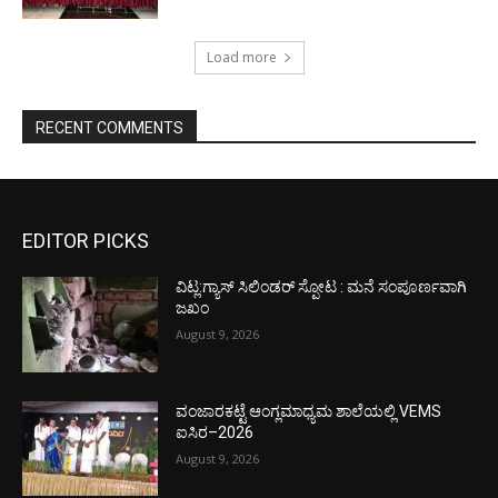
Load more
RECENT COMMENTS
EDITOR PICKS
ವಿಟ್ಲ:ಗ್ಯಾಸ್ ಸಿಲಿಂಡರ್ ಸ್ಪೋಟ : ಮನೆ ಸಂಪೂರ್ಣವಾಗಿ
ಜಖಂ
August 9, 2026
ವಂಜಾರಕಟ್ಟೆ ಆಂಗ್ಲಮಾಧ್ಯಮ ಶಾಲೆಯಲ್ಲಿ VEMS
ಐಸಿರ–2026
August 9, 2026