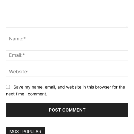
Comment:
Na
Ema
Web
Save my name, email, and website in this browser for the
next time I comment.
MOST POPULAR