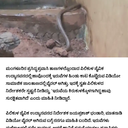
ಮಂಗಳೂರಿನ ಪ್ರಸಿದ್ಧ ಪ್ರವಾಸಿ ತಾಣಗಳಲ್ಲೊಂದಾದ ಪಿಲಿಕುಳ‌ ಜೈವಿಕ
ಉದ್ಯಾನವನದಲ್ಲಿ ಹಾವೊಂದಕ್ಕೆ ಇರುವೆಗಳ ಹಿಂಡು ಕಾಟ ಕೊಟ್ಟಿರುವ ವಿಡಿಯೋ
ಸಾಮಾಜಿಕ ಜಾಲತಾಣದಲ್ಲಿ ವೈರಲ್ ಆಗಿತ್ತು. ಇದಕ್ಕೆ ಸ್ವತಃ ಪಿಲಿಕುಳದ
ನಿರ್ದೇಶಕರೇ ಸ್ಪಷ್ಟನೆ ನೀಡಿದ್ದು, ‘ಇರುವೆಯ ಕಿರುಕುಳಕ್ಕೊಳಗಾಗಿದ್ದ ಹಾವು
ಸುರಕ್ಷಿತವಾಗಿದೆ’ ಎಂದು ಮಾಹಿತಿ ನೀಡಿದ್ದಾರೆ.
ಪಿಲಿಕುಳ‌ ಜೈವಿಕ ಉದ್ಯಾನವನದ ನಿರ್ದೇಶಕ ಜಯಪ್ರಕಾಶ್ ಭಂಡಾರಿ, ಮಾತನಾಡಿ
ವಿಡಿಯೋ ವೈರಲ್ ಆಗಿರುವ ಬಗ್ಗೆ ನನಗೂ ಮಾಹಿತಿ ಬಂದಿದೆ. ಇರುವೆಗಳು
ಮಳೆಗಾಲದಲ್ಲಿ ಸರ್ವೆ ಸಾಮಾನ್ಯ. ಆದರೆ ಹಾವಿಗೆ ಸಮಸ್ಯೆಯಾಗಲು ಪ್ರವಾಸಿಗರು