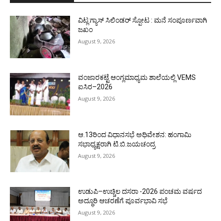
ವಿಟ್ಲ:ಗ್ಯಾಸ್ ಸಿಲಿಂಡರ್ ಸ್ಪೋಟ : ಮನೆ ಸಂಪೂರ್ಣವಾಗಿ
ಜಖಂ
August 9, 2026
ವಂಜಾರಕಟ್ಟೆ ಆಂಗ್ಲಮಾಧ್ಯಮ ಶಾಲೆಯಲ್ಲಿ VEMS
ಐಸಿರ–2026
August 9, 2026
ಆ.13ರಿಂದ ವಿಧಾನಸಭೆ ಅಧಿವೇಶನ: ಹಂಗಾಮಿ
ಸಭಾಧ್ಯಕ್ಷರಾಗಿ ಟಿ.ಬಿ.ಜಯಚಂದ್ರ
August 9, 2026
ಉಡುಪಿ–ಉಚ್ಚಿಲ ದಸರಾ -2026 ಪಂಚಮ ವರ್ಷದ
ಅದ್ಧೂರಿ ಆಚರಣೆಗೆ ಪೂರ್ವಭಾವಿ ಸಭೆ
August 9, 2026