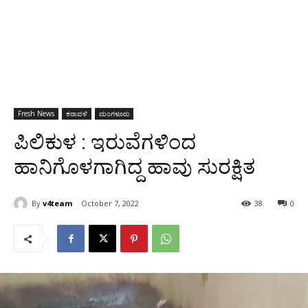
Fresh News
ಕರಾವಳಿ
ಮಂಗಳೂರು
ಪಿಲಿಕುಳ‌ : ಇರುವೆಗಳಿಂದ
ಹಾನಿಗೊಳಗಾಗಿದ್ದ ಹಾವು ಸುರಕ್ಷಿತ
By
v4team
October 7, 2022
38
0