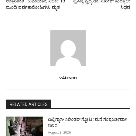
ಉತ್ತರಕಾಶಿ : ಹಿಮಪಾತಕ್ಕೆ ಸಿಲುಕಿ 19
ಪ್ರಸಿದ್ಧ ವೈದ್ಯ ಡಾ. ಸುರೇಶ್ ಸುರತ್ಕಲ್
ಮಂದಿ ಪರ್ವತಾರೋಹಿಗಳು ಮೃತ
ನಿಧನ
v4team
RELATED ARTICLES
ವಿಟ್ಲ:ಗ್ಯಾಸ್ ಸಿಲಿಂಡರ್ ಸ್ಪೋಟ : ಮನೆ ಸಂಪೂರ್ಣವಾಗಿ
ಜಖಂ
August 9, 2026