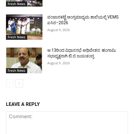
Fresh News
ವಂಜಾರಕಟ್ಟೆ ಆಂಗ್ಲಮಾಧ್ಯಮ ಶಾಲೆಯಲ್ಲಿ VEMS
ಐಸಿರ–2026
August 9, 2026
Fresh News
ಆ.13ರಿಂದ ವಿಧಾನಸಭೆ ಅಧಿವೇಶನ: ಹಂಗಾಮಿ
ಸಭಾಧ್ಯಕ್ಷರಾಗಿ ಟಿ.ಬಿ.ಜಯಚಂದ್ರ
August 9, 2026
Fresh News
LEAVE A REPLY