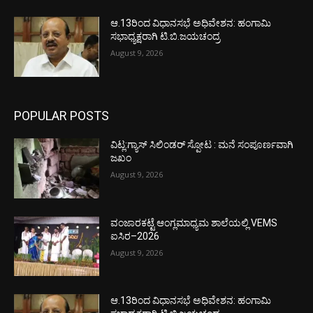
ಆ.13ರಿಂದ ವಿಧಾನಸಭೆ ಅಧಿವೇಶನ: ಹಂಗಾಮಿ
ಸಭಾಧ್ಯಕ್ಷರಾಗಿ ಟಿ.ಬಿ.ಜಯಚಂದ್ರ
August 9, 2026
POPULAR POSTS
ವಿಟ್ಲ:ಗ್ಯಾಸ್ ಸಿಲಿಂಡರ್ ಸ್ಪೋಟ : ಮನೆ ಸಂಪೂರ್ಣವಾಗಿ
ಜಖಂ
August 9, 2026
ವಂಜಾರಕಟ್ಟೆ ಆಂಗ್ಲಮಾಧ್ಯಮ ಶಾಲೆಯಲ್ಲಿ VEMS
ಐಸಿರ–2026
August 9, 2026
ಆ.13ರಿಂದ ವಿಧಾನಸಭೆ ಅಧಿವೇಶನ: ಹಂಗಾಮಿ