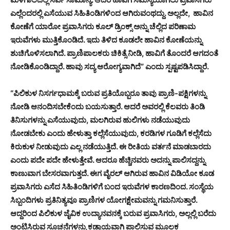
ಎಲ್ಲೆಂದರಲ್ಲಿ ಎಸೆಯುವ ಸಿಹಿತಿಂಡಿಗಳಿಂದ ಆಗಿರುವಂಥದ್ದು. ಅಲ್ಲದೇ, ಹಾವಿನ
ಕೋಣೆಗೆ ಯಾರೋ ಪ್ರವಾಸಿಗರು ಕೂಲ್ ಡ್ರಿಂಕ್ಸ್ ಅನ್ನು ಚೆಲ್ಲಿದ ಪರಿಣಾಮ
ಇರುವೆಗಳು ಮುತ್ತಿಕೊಂಡಿದೆ. ಇದು ತಿಳಿದ ಕೂಡಲೇ ಹಾವಿನ ಕೋಣೆಯನ್ನು
ಶುಚಿಗೊಳಿಸಲಾಗಿದೆ. ಪ್ರಾಣಿಪಾಲಕರು ಚಿಕಿತ್ಸೆ ನೀಡಿ, ಹಾವಿಗೆ ತೊಂದರೆ ಆಗದಂತೆ
ನೋಡಿಕೊಂಡಿದ್ದಾರೆ. ಹಾವು ಸದ್ಯ ಆರೋಗ್ಯವಾಗಿದೆ” ಎಂದು ಸ್ಪಷ್ಟಪಡಿಸಿದ್ದಾರೆ.
“ಪಿಲಿಕುಳ ನಿಸರ್ಗಧಾಮಕ್ಕೆ ಬರುವ ಪ್ರತಿಯೊಬ್ಬರೂ ತಾವು ಪ್ರಾಣಿ-ಪಕ್ಷಿಗಳನ್ನು
ನೋಡಿ ಆನಂದಿಸಬೇಕೆಂದು ಬಯಸುತ್ತಾರೆ. ಆದರೆ ಅವರಲ್ಲಿ ಕೆಲವರು ತಿಂಡಿ
ತಿನಿಸುಗಳನ್ನು ಎಸೆಯುವುದು, ಮಲಗಿರುವ ಹುಲಿಗಳು ನಡೆಯುವುದು
ನೋಡಬೇಕು ಎಂದು ಹೇಳುತ್ತಾ ಕಲ್ಲೆಸೆಯುವುದು, ಕರಡಿಗಳ ಗೂಡಿಗೆ ಕಲ್ಲೆಸೆದು
ಕಿರುಕುಳ ನೀಡುವುದು ಎಲ್ಲ ನಡೆಯುತ್ತಿದೆ. ಈ ರೀತಿಯ ವರ್ತನೆ ಮಾಡಬಾರದು
ಎಂದು ಪದೇ ಪದೇ ಹೇಳುತ್ತೇವೆ. ಆದರೂ ಹೆಚ್ಚಿನವರು ಅದನ್ನು ಪಾಲಿಸದ್ದನ್ನು
ಕಾಣುವಾಗ ಬೇಸರವಾಗುತ್ತದೆ. ಈಗ ವೈರಲ್ ಆಗಿರುವ ಹಾವಿನ ವಿಡಿಯೋ ಕೂಡ
ಪ್ರವಾಸಿಗರು ಎಸೆದ ಸಿಹಿತಿಂಡಿಗಳಿಗೆ ಬಂದ ಇರುವೆಗಳ ಕಾರಣದಿಂದ. ಸಂಸ್ಥೆಯ
ಸಿಬ್ಬಂದಿಗಳು ಪ್ರತಿನಿತ್ಯವೂ ಪ್ರಾಣಿಗಳ ಯೋಗಕ್ಷೇಮವನ್ನು ಗಮನಿಸುತ್ತಾರೆ.
ಆದ್ದರಿಂದ ಪಿಲಿಕುಳ ಜೈವಿಕ ಉದ್ಯಾನವನಕ್ಕೆ ಬರುವ ಪ್ರವಾಸಿಗರು, ಅಲ್ಲಲ್ಲಿ ಬರೆದು
ಅಂಟಿಸಿರುವ ಸೂಚನೆಗಳನ್ನು ಕಡ್ಡಾಯವಾಗಿ ಪಾಲಿಸುವ ಮೂಲಕ