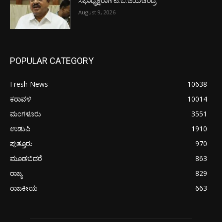
ಸಭಾಧ್ಯಕ್ಷರಾಗಿ ಟಿ.ಬಿ.ಜಯಚಂದ್ರ
August 9, 2026
POPULAR CATEGORY
Fresh News
10638
ಕರಾವಳಿ
10014
ಮಂಗಳೂರು
3551
ಉಡುಪಿ
1910
ಪುತ್ತೂರು
970
ಮೂಡಬಿದರೆ
863
ರಾಜ್ಯ
829
ರಾಜಕೀಯ
663