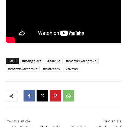
TAGS
#mangalore
#pilikula
#v4news karnataka
#v4newskarnataka
#v4stream
V4News
Previous article
Next article