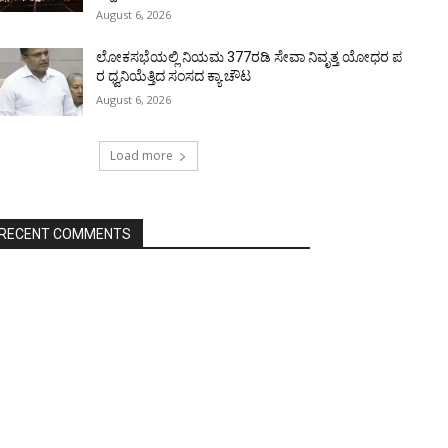
August 6, 2026
ಲೋಕಸಭೆಯಲ್ಲಿ ನಿಯಮ 377ರಡಿ ಸೇವಾ ನಿವೃತ್ತ ಯೋಧರ ಪ
ರ ಧ್ವನಿಯೆತ್ತಿದ ಸಂಸದ ಕ್ಯಾ.ಚೌಟ
August 6, 2026
Load more
RECENT COMMENTS