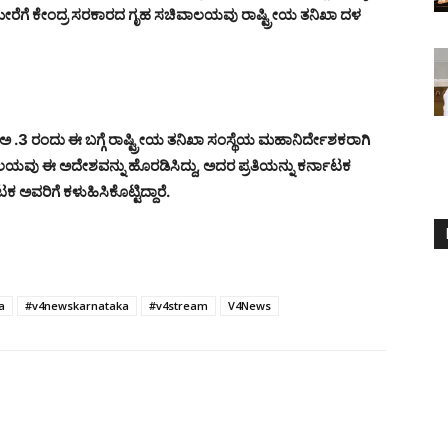
ೇರೆಗೆ ಕೇಂದ್ರ ಸರಕಾರದ ಗೃಹ ಸಚಿವಾಲಯವು ರಾಷ್ಟ್ರೀಯ ತನಿಖಾ ದಳ
3 ರಂದು ಈ ಬಗ್ಗೆ ರಾಷ್ಟ್ರೀಯ ತನಿಖಾ ಸಂಸ್ಥೆಯ ಮಹಾನಿರ್ದೇಶಕರಾಗಿ
ಾಲಯವು ಈ ಅದೇಶವನ್ನು ಹೊರಡಿಸಿದ್ದು, ಅದರ ಪ್ರತಿಯನ್ನು ಕರ್ನಾಟಕ
ಅವರಿಗೆ ಕಳುಹಿಸಿಕೊಟ್ಟಿದ್ದಾರೆ.
a
#v4newskarnataka
#v4stream
V4News