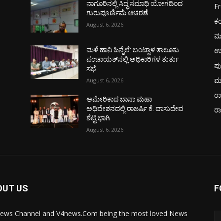
ನಾಗೂರಿನಲ್ಲಿ ಸಿದ್ಧ ಸಮಾಧಿ ಯೋಗದಿಂದ
F
ಗುರುಪೂರ್ಣಿಮೆ ಆಚರಣೆ
ಕ
August 6, 2026
ಮ
ಉ
ಮಳೆ ಹಾನಿ ಹಿನ್ನೆಲೆ: ಬಂಟ್ವಾಳ ತಾಲೂಕು
ಪಂಚಾಯತ್‌ನಲ್ಲಿ ಅಧಿಕಾರಿಗಳ ತುರ್ತು
ಪು
ಸಭೆ
ಮ
August 6, 2026
ರಾ
ಅಮೇರಿಕಾದ ಬಾನಾ ಮಹಾ
ವ
ಅಧಿವೇಶನದಲ್ಲಿ ರಾಜರ್ಷಿ ಕೆ. ವಾಸುದೇವ
ರ
ಶೆಟ್ಟಿ ಭಾಗಿ
August 6, 2026
OUT US
F
ews Channel and V4news.Com being the most loved News