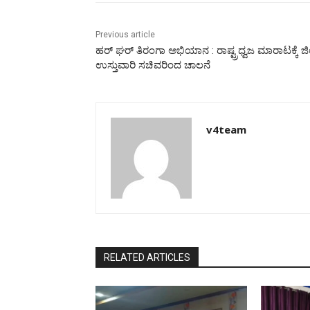
Previous article
ಹರ್ ಘರ್ ತಿರಂಗಾ ಅಭಿಯಾನ : ರಾಷ್ಟ್ರಧ್ವಜ ಮಾರಾಟಕ್ಕೆ ಜಿಲ
ಉಸ್ತುವಾರಿ ಸಚಿವರಿಂದ ಚಾಲನೆ
v4team
RELATED ARTICLES