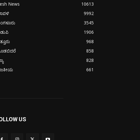
resh News
10613
ರಾವಳಿ
9992
ಂಗಳೂರು
3545
ಡುಪಿ
1906
ತ್ತೂರು
968
ೂಡಬಿದರೆ
858
ಜ್ಯ
828
ಾಜಕೀಯ
661
OLLOW US