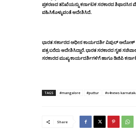
ಪ್ರಕರಣದ ತನಿಖೆಯನ್ನು ಕರ್ನಾಟಕ ಸರಕಾರದ ಶಿಫಾರಸಿನ ಮ
ವಹಿಸಿಕೊಳ್ಳುವಂತೆ ಆದೇಶಿಸಿದೆ.
ಭಾರತ ಸರ್ಕಾರದ ಅಧೀನ ಕಾರ್ಯದರ್ಶಿ ವಿಪುಲ್ ಅಲೋಕ್ ಅ .
ಪತ್ರ ಬರೆದು ಆದೇಶಿಸಿದ್ದಾರೆ. ಭಾರತ ಸರಕಾರದ ಗೃಹ ಸಚಿವ
ಸರಕಾರದ ಮುಖ್ಯ ಕಾರ್ಯದರ್ಶಿಗಳಿಗೆ ಹಾಗೂ ಡಿಜಿಪಿ ಕರ್ನಾಟಕ 
TAGS
#mangalore
#puttur
#v4news karnatak
Share