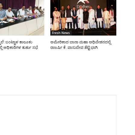
Fresh News
ನೆಲೆ: ಬಂಟ್ವಾಳ ತಾಲೂಕು
ಅಮೇರಿಕಾದ ಬಾನಾ ಮಹಾ ಅಧಿವೇಶನದಲ್ಲಿ
ಿ ಅಧಿಕಾರಿಗಳ ತುರ್ತು ಸಭೆ
ರಾಜರ್ಷಿ ಕೆ. ವಾಸುದೇವ ಶೆಟ್ಟಿ ಭಾಗಿ