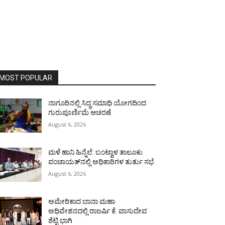
MOST POPULAR
ನಾಗೂರಿನಲ್ಲಿ ಸಿದ್ಧ ಸಮಾಧಿ ಯೋಗದಿಂದ
ಗುರುಪೂರ್ಣಿಮೆ ಆಚರಣೆ
August 6, 2026
ಮಳೆ ಹಾನಿ ಹಿನ್ನೆಲೆ: ಬಂಟ್ವಾಳ ತಾಲೂಕು
ಪಂಚಾಯತ್‌ನಲ್ಲಿ ಅಧಿಕಾರಿಗಳ ತುರ್ತು ಸಭೆ
August 6, 2026
ಅಮೇರಿಕಾದ ಬಾನಾ ಮಹಾ
ಅಧಿವೇಶನದಲ್ಲಿ ರಾಜರ್ಷಿ ಕೆ. ವಾಸುದೇವ
ಶೆಟ್ಟಿ ಭಾಗಿ