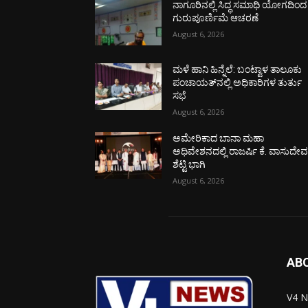
ನಾಗೂರಿನಲ್ಲಿ ಸಿದ್ಧ ಸಮಾಧಿ ಯೋಗದಿಂದ
ಗುರುಪೂರ್ಣಿಮೆ ಆಚರಣೆ
August 6, 2026
ಮಳೆ ಹಾನಿ ಹಿನ್ನೆಲೆ: ಬಂಟ್ವಾಳ ತಾಲೂಕು
ಪಂಚಾಯತ್‌ನಲ್ಲಿ ಅಧಿಕಾರಿಗಳ ತುರ್ತು
ಸಭೆ
August 6, 2026
ಅಮೇರಿಕಾದ ಬಾನಾ ಮಹಾ
ಅಧಿವೇಶನದಲ್ಲಿ ರಾಜರ್ಷಿ ಕೆ. ವಾಸುದೇ
ಶೆಟ್ಟಿ ಭಾಗಿ
August 6, 2026
AB
V4 N