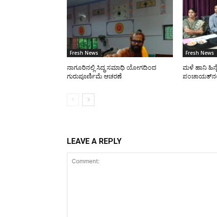
Fresh News
Fresh News
ನಾಗೂರಿನಲ್ಲಿ ಸಿದ್ಧ ಸಮಾಧಿ ಯೋಗದಿಂದ
ಮಳೆ ಹಾನಿ ಹಿನ್
ಗುರುಪೂರ್ಣಿಮೆ ಆಚರಣೆ
ಪಂಚಾಯತ್‌ನಲ್ಲ
LEAVE A REPLY