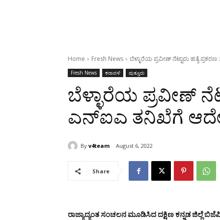
Home
Fresh News
ಬೆಳ್ಳಾರೆಯ ಪ್ರವೀಣ್ ನೆಟ್ಟಾರು ಹತ್ಯೆ ಪ್ರಕರ
Fresh News
ಕರಾವಳಿ
ಪುತ್ತೂರು
ಬೆಳ್ಳಾರೆಯ ಪ್ರವೀಣ್ ನೆಟ
ಎನ್‍ಐಎ ತನಿಖೆಗೆ ಆದೇ
By
v4team
August 6, 2022
Share
ರಾಜ್ಯಾದ್ಯಂತ ಸಂಚಲನ ಮೂಡಿಸಿದ ದಕ್ಷಿಣ ಕನ್ನಡ ಜಿಲ್ಲೆ ಬಿಜೆಪ