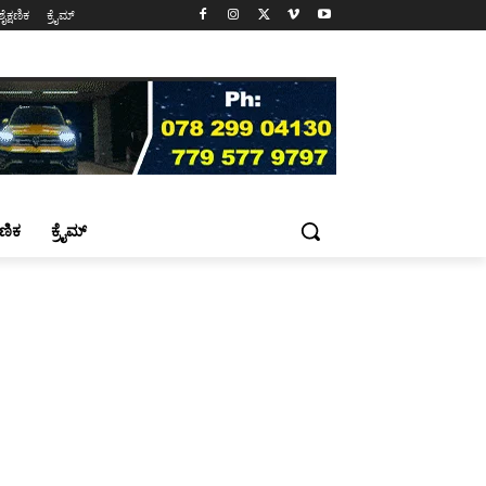
ಶೈಕ್ಷಣಿಕ
ಕ್ರೈಮ್
್ಷಣಿಕ
ಕ್ರೈಮ್