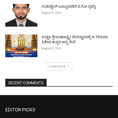
ಸಂಶುದ್ಧೀನ್ ಎಣ್ಮೂರವರಿಗೆ ಪ.ಗೋ ಪ್ರಶಸ್ತಿ
August 8, 2026
ಉಚ್ಚಿಲ ಶ್ರೀಮಹಾಲಕ್ಷ್ಮೀ ದೇವಸ್ಥಾನದಲ್ಲಿ ಆ.10ರಂದು
ವಿಶೇಷ ತುಪ್ಪದ ಅಪ್ಪ ಸೇವೆ
August 8, 2026
Load more
RECENT COMMENTS
EDITOR PICKS