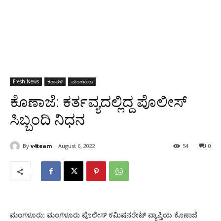
Fresh News
ಕರಾವಳಿ
ಮಂಗಳೂರು
ಕೊಣಾಜೆ: ಕರ್ತವ್ಯದಲ್ಲಿದ್ದ ಪೊಲೀಸ್
ಸಿಬ್ಬಂದಿ ನಿಧನ
By
v4team
August 6, 2022
54
0
ಮಂಗಳೂರು: ಮಂಗಳೂರು ಪೊಲೀಸ್ ಕಮಿಷನರೇಟ್ ವ್ಯಾಪ್ತಿಯ ಕೊಣಾಜೆ