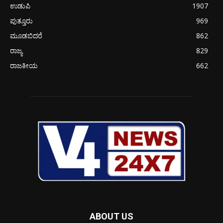
ಉಡುಪಿ
1907
ಪುತ್ತೂರು
969
ಮೂಡಬಿದರೆ
862
ರಾಜ್ಯ
829
ರಾಜಕೀಯ
662
ABOUT US