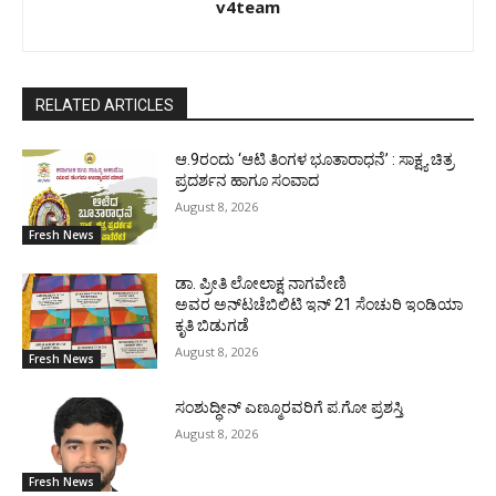
v4team
RELATED ARTICLES
ಆ.9ರಂದು ‘ಆಟಿ ತಿಂಗಳ ಭೂತಾರಾಧನೆ’ : ಸಾಕ್ಷ್ಯ ಚಿತ್ರ
ಪ್ರದರ್ಶನ ಹಾಗೂ ಸಂವಾದ
August 8, 2026
Fresh News
ಡಾ. ಪ್ರೀತಿ ಲೋಲಾಕ್ಷ ನಾಗವೇಣಿ
ಅವರ ಅನ್‌ಟಚೆಬಿಲಿಟಿ ಇನ್ 21 ಸೆಂಚುರಿ ಇಂಡಿಯಾ
ಕೃತಿ ಬಿಡುಗಡೆ
August 8, 2026
Fresh News
ಸಂಶುದ್ಧೀನ್ ಎಣ್ಮೂರವರಿಗೆ ಪ.ಗೋ ಪ್ರಶಸ್ತಿ
August 8, 2026
Fresh News