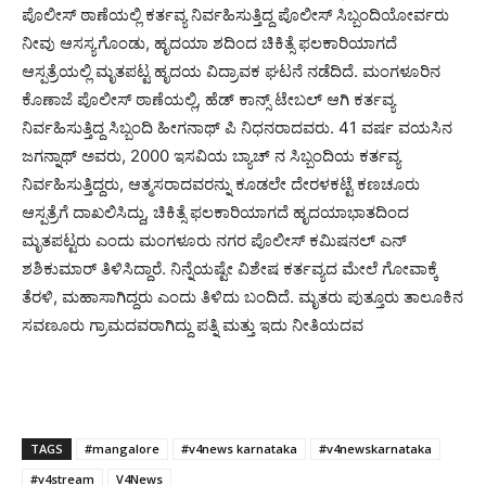
ಪೊಲೀಸ್‌ ಠಾಣೆಯಲ್ಲಿ ಕರ್ತವ್ಯ ನಿರ್ವಹಿಸುತ್ತಿದ್ದ ಪೊಲೀಸ್ ಸಿಬ್ಬಂದಿಯೋರ್ವರು
ನೀವು ಆಸಸ್ಯಗೊಂಡು, ಹೃದಯಾ ಶದಿಂದ ಚಿಕಿತ್ಸೆ ಫಲಕಾರಿಯಾಗದೆ
ಆಸ್ಪತ್ರೆಯಲ್ಲಿ ಮೃತಪಟ್ಟ ಹೃದಯ ವಿದ್ರಾವಕ ಘಟನೆ ನಡೆದಿದೆ. ಮಂಗಳೂರಿನ
ಕೊಣಾಜೆ ಪೊಲೀಸ್‌ ಠಾಣೆಯಲ್ಲಿ, ಹೆಡ್ ಕಾನ್ಸ್ ಟೇಬಲ್ ಆಗಿ ಕರ್ತವ್ಯ
ನಿರ್ವಹಿಸುತ್ತಿದ್ದ ಸಿಬ್ಬಂದಿ ಹೀಗನಾಥ್ ಪಿ ನಿಧನರಾದವರು. 41 ವರ್ಷ ವಯಸಿನ
ಜಗನ್ನಾಥ್ ಅವರು, 2000 ಇಸವಿಯ ಬ್ಯಾಚ್ ನ ಸಿಬ್ಬಂದಿಯ ಕರ್ತವ್ಯ
ನಿರ್ವಹಿಸುತ್ತಿದ್ದರು, ಆತ್ಮಸರಾದವರನ್ನು ಕೂಡಲೇ ದೇರಳಕಟ್ಟೆ ಕಣಚೂರು
ಆಸ್ಪತ್ರೆಗೆ ದಾಖಲಿಸಿದ್ದು, ಚಿಕಿತ್ಸೆ ಫಲಕಾರಿಯಾಗದೆ ಹೃದಯಾಭಾತದಿಂದ
ಮೃತಪಟ್ಟರು ಎಂದು ಮಂಗಳೂರು ನಗರ ಪೊಲೀಸ್ ಕಮಿಷನಲ್ ಎನ್
ಶಶಿಕುಮಾರ್ ತಿಳಿಸಿದ್ದಾರೆ. ನಿನ್ನೆಯಷ್ಟೇ ವಿಶೇಷ ಕರ್ತವ್ಯದ ಮೇಲೆ ಗೋವಾಕ್ಕೆ
ತೆರಳಿ, ಮಹಾಸಾಗಿದ್ದರು ಎಂದು ತಿಳಿದು ಬಂದಿದೆ. ಮೃತರು ಪುತ್ತೂರು ತಾಲೂಕಿನ
ಸವಣೂರು ಗ್ರಾಮದವರಾಗಿದ್ದು ಪತ್ನಿ ಮತ್ತು ಇದು ನೀತಿಯದವ
TAGS
#mangalore
#v4news karnataka
#v4newskarnataka
#v4stream
V4News