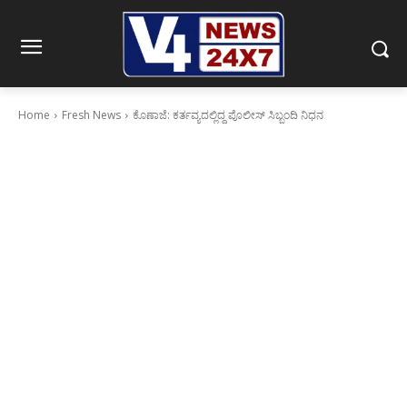
Home
Fresh News
ಕೊಣಾಜೆ: ಕರ್ತವ್ಯದಲ್ಲಿದ್ದ ಪೊಲೀಸ್ ಸಿಬ್ಬಂದಿ ನಿಧನ