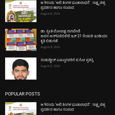
ಆ.9ರಂದು ‘ಆಟಿ ತಿಂಗಳ ಭೂತಾರಾಧನೆ’ : ಸಾಕ್ಷ್ಯ ಚಿತ್ರ
ಪ್ರದರ್ಶನ ಹಾಗೂ ಸಂವಾದ
August 8, 2026
ಡಾ. ಪ್ರೀತಿ ಲೋಲಾಕ್ಷ ನಾಗವೇಣಿ
ಅವರ ಅನ್‌ಟಚೆಬಿಲಿಟಿ ಇನ್ 21 ಸೆಂಚುರಿ ಇಂಡಿಯಾ
ಕೃತಿ ಬಿಡುಗಡೆ
August 8, 2026
ಸಂಶುದ್ಧೀನ್ ಎಣ್ಮೂರವರಿಗೆ ಪ.ಗೋ ಪ್ರಶಸ್ತಿ
August 8, 2026
POPULAR POSTS
ಆ.9ರಂದು ‘ಆಟಿ ತಿಂಗಳ ಭೂತಾರಾಧನೆ’ : ಸಾಕ್ಷ್ಯ ಚಿತ್ರ
ಪ್ರದರ್ಶನ ಹಾಗೂ ಸಂವಾದ