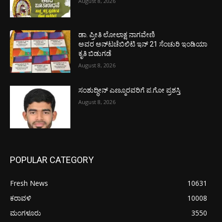
August 8, 2026
ಡಾ. ಪ್ರೀತಿ ಲೋಲಾಕ್ಷ ನಾಗವೇಣಿ
ಅವರ ಅನ್‌ಟಚೆಬಿಲಿಟಿ ಇನ್ 21 ಸೆಂಚುರಿ ಇಂಡಿಯಾ
ಕೃತಿ ಬಿಡುಗಡೆ
August 8, 2026
ಸಂಶುದ್ಧೀನ್ ಎಣ್ಮೂರವರಿಗೆ ಪ.ಗೋ ಪ್ರಶಸ್ತಿ
August 8, 2026
POPULAR CATEGORY
Fresh News
10631
ಕರಾವಳಿ
10008
ಮಂಗಳೂರು
3550