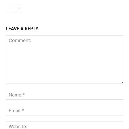
LEAVE A REPLY
Comment:
Na
Ema
Web