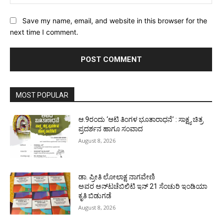
Save my name, email, and website in this browser for the
next time I comment.
MOST POPULAR
ಆ.9ರಂದು ‘ಆಟಿ ತಿಂಗಳ ಭೂತಾರಾಧನೆ’ : ಸಾಕ್ಷ್ಯ ಚಿತ್ರ
ಪ್ರದರ್ಶನ ಹಾಗೂ ಸಂವಾದ
August 8, 2026
ಡಾ. ಪ್ರೀತಿ ಲೋಲಾಕ್ಷ ನಾಗವೇಣಿ
ಅವರ ಅನ್‌ಟಚೆಬಿಲಿಟಿ ಇನ್ 21 ಸೆಂಚುರಿ ಇಂಡಿಯಾ
ಕೃತಿ ಬಿಡುಗಡೆ
August 8, 2026