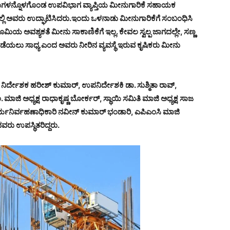
ಯ ತಾಲೂಕುಗಳನ್ನೊಳಗೊಂಡ ಉಪವಿಭಾಗ ವ್ಯಾಪ್ತಿಯ ಮೀನುಗಾರಿಕೆ ಸಹಾಯಕ
ಲಿ ಅವರು ಉದ್ಘಾಟಿಸಿದರು.ಇಂದು ಒಳನಾಡು ಮೀನುಗಾರಿಕೆಗೆ ಸಂಬಂಧಿಸಿ
ಮಿಯ ಅವಶ್ಯಕತೆ ಮೀನು ಸಾಕಾಣಿಕೆಗೆ ಇಲ್ಲ. ಕೇವಲ ಸ್ವಲ್ಪ ಜಾಗದಲ್ಲೇ, ಸಣ್ಣ
ಯಲು ಸಾಧ್ಯ ಎಂದ ಅವರು ನೀರಿನ ವ್ಯವಸ್ಥೆ ಇರುವ ಕೃಷಿಕರು ಮೀನು
ಿರ್ದೇಶಕ ಹರೀಶ್ ಕುಮಾರ್, ಉಪನಿರ್ದೇಶಕಿ ಡಾ. ಸುಶ್ಮಿತಾ ರಾವ್,
ಮಾಜಿ ಅಧ್ಯಕ್ಷ ರಾಧಾಕೃಷ್ಣ ಬೋರ್ಕರ್, ಸ್ಥಾಯಿ ಸಮಿತಿ ಮಾಜಿ ಅಧ್ಯಕ್ಷ ಸಾಜ
. ಕಾರ್ಯನಿರ್ವಹಣಾಧಿಕಾರಿ ನವೀನ್ ಕುಮಾರ್ ಭಂಡಾರಿ, ಎಪಿಎಂಸಿ ಮಾಜಿ
ರು ಉಪಸ್ಥಿತರಿದ್ದರು.