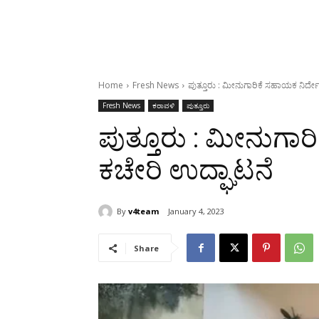
Home
Fresh News
ಪುತ್ತೂರು : ಮೀನುಗಾರಿಕೆ ಸಹಾಯಕ ನಿರ್ದ
Fresh News
ಕರಾವಳಿ
ಪುತ್ತೂರು
ಪುತ್ತೂರು : ಮೀನುಗಾ
ಕಚೇರಿ ಉದ್ಘಾಟನೆ
By
v4team
January 4, 2023
Share