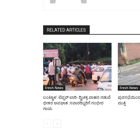
RELATED ARTICLES
Fresh News
Fresh News
ಬಂಟ್ವಾಳ: ಟಿಪ್ಪರ್ ಲಾರಿ- ದ್ವಿಚಕ್ರ ವಾಹನ ನಡುವೆ
ಪುರಸಭೆಯಿಂದ ರಸ
ಭೀಕರ ಅಪಘಾತ :ಸವಾರರಿಬ್ಬರಿಗೆ ಗಂಭೀರ
ಮುಕ್ತಿ
ಗಾಯ