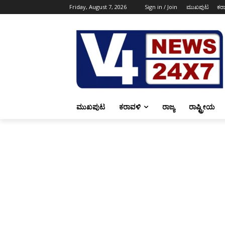
Friday, August 7, 2026
Sign in / Join
ಮುಖಪುಟ
ಕರ
ಮುಖಪುಟ
ಕರಾವಳಿ
ರಾಜ್ಯ
ರಾಷ್ಟ್ರೀಯ