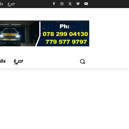
ಷಣಿಕ
ಕ್ರೈಮ್
್ಷಣಿಕ
ಕ್ರೈಮ್