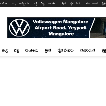
ಾವಳಿ
ರಾಜ್ಯ
ರಾಷ್ಟ್ರೀಯ
ಗಲ್ಫ್
ವಿಶ್ವ
ರಾಜಕೀಯ
ಕ್ರೀಡೆ
ದೈವ ದೇವರು
ಮನರಂಜನೆ
ಶೈಕ್
ಗಲ್ಫ್
ವಿಶ್ವ
ರಾಜಕೀಯ
ಕ್ರೀಡೆ
ದೈವ ದೇವರು
ಮನರಂಜನೆ
ಶೈಕ