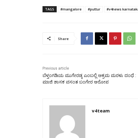
TAGS
#mangalore
#puttur
#v4news karnatak
Share
Previous article
ಬೆಳ್ತಂಗಡಿಯ ಮುಗೇರಡ್ಕ ಎಂಬಲ್ಲಿ ಅಕ್ರಮ ಮರಳು ದಂಧೆ :
ಮಾಜಿ ಶಾಸಕ ವಸಂತ ಬಂಗೇರ ಆರೋಪ
v4team