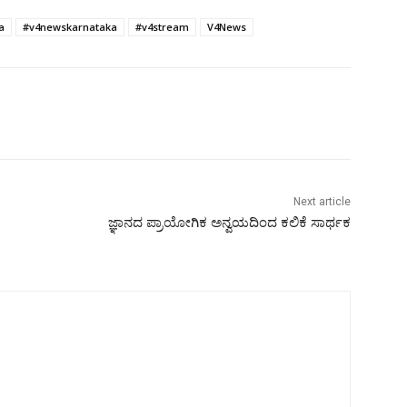
a
#v4newskarnataka
#v4stream
V4News
Next article
ಜ್ಞಾನದ ಪ್ರಾಯೋಗಿಕ ಅನ್ವಯದಿಂದ ಕಲಿಕೆ ಸಾರ್ಥಕ