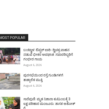
MOST POPULAR
ಬಂಟ್ವಾಳ: ಟಿಪ್ಪರ್ ಲಾರಿ- ದ್ವಿಚಕ್ರ ವಾಹನ
ನಡುವೆ ಭೀಕರ ಅಪಘಾತ :ಸವಾರರಿಬ್ಬರಿಗೆ
ಗಂಭೀರ ಗಾಯ
August 6, 2026
ಪುರಸಭೆಯಿಂದ ರಸ್ತೆ ಗುಂಡಿಗಳಿಗೆ
ತಾತ್ಕಾಲಿಕ ಮುಕ್ತಿ
August 6, 2026
ಸಾರೆಪುಣಿ: ಮೃತ ನಿಶಾನಾ ಕುಟುಂಬಕ್ಕೆ 3
ಲಕ್ಷ ಪರಿಹಾರ ಮಂಜೂರು: ಶಾಸಕ ಅಶೋಕ್
ರೈ