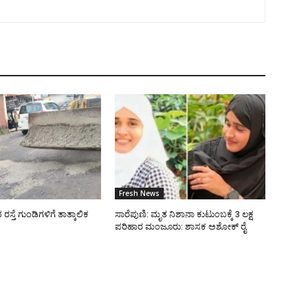
Fresh News
್ತೆ ಗುಂಡಿಗಳಿಗೆ ತಾತ್ಕಾಲಿಕ
ಸಾರೆಪುಣಿ: ಮೃತ ನಿಶಾನಾ ಕುಟುಂಬಕ್ಕೆ 3 ಲಕ್ಷ
ಪರಿಹಾರ ಮಂಜೂರು: ಶಾಸಕ ಅಶೋಕ್ ರೈ