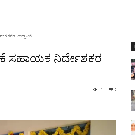
ೇಶಕರ ಕಚೇರಿ ಉದ್ಘಾಟನೆ
ರಿಕೆ ಸಹಾಯಕ ನಿರ್ದೇಶಕರ
41
0