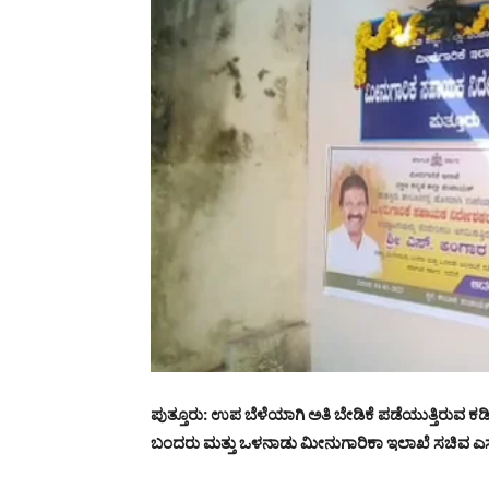
ಪುತ್ತೂರು: ಉಪ ಬೆಳೆಯಾಗಿ ಅತಿ ಬೇಡಿಕೆ ಪಡೆಯುತ್ತಿರುವ
ಬಂದರು ಮತ್ತು ಒಳನಾಡು ಮೀನುಗಾರಿಕಾ ಇಲಾಖೆ ಸಚಿವ ಎಸ್