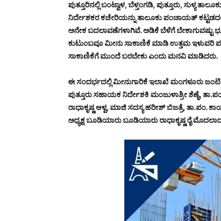
ಪುತ್ತೂರಿನಲ್ಲಿ ಬಂಟ್ವಾಳ, ಬೆಳ್ತಂಗಡಿ, ಪುತ್ತೂರು, ಸುಳ್
ನಿರ್ದೇಶಕರ ಕಚೇರಿಯನ್ನು ತಾಲೂಕು ಪಂಚಾಯತ್ ಕಟ್ಟಡದಲ್
ಅನೇಕ ಬದಲಾವಣೆಗಳಾಗಿವೆ. ಅಡಿಕೆ ಬೆಳೆಗೆ ಬೇಕಾಗುವಷ್ಟು ಭೂ
ಕುಟುಂಬವೂ ಮೀನು ಸಾಕಾಣಿಕೆ ಮಾಡಿ ಉತ್ತಮ ಇಳುವರಿ ಪಡೆ
ಸಾಕಾಣಿಕೆಗೆ ಮುಂದೆ ಬರಬೇಕು ಎಂದು ಮನವಿ ಮಾಡಿದರು.
ಈ ಸಂದರ್ಭದಲ್ಲಿ ಮೀನುಗಾರಿಕೆ ಇಲಾಖೆ ಮಂಗಳೂರು ಜಂಟಿ ನ
ಪುತ್ತೂರು ಸಹಾಯಕ ನಿರ್ದೇಶಕಿ ಮಂಜುಳಾಶ್ರೀ ಶೆಣೈ, ತಾ.ಪಂ. 
ರಾಧಾಕೃಷ್ಣ ಆಳ್ವ, ಮಾಜಿ ಸದಸ್ಯ ಹರೀಶ್ ಬಿಜತ್ರೆ, ತಾ.ಪಂ
ಅಧ್ಯಕ್ಷ ಬೂಡಿಯಾರು
ಬೂಡಿಯಾರು ರಾಧಾಕೃಷ್ಣ ರೈ ಮೊದಲಾದವ