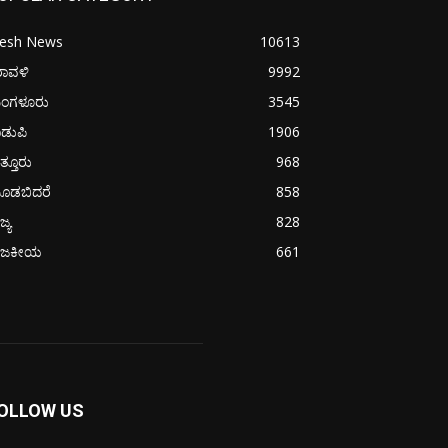
resh News
10613
ರಾವಳಿ
9992
ಂಗಳೂರು
3545
ಡುಪಿ
1906
ತ್ತೂರು
968
ೂಡಬಿದರೆ
858
ಜ್ಯ
828
ಾಜಕೀಯ
661
OLLOW US