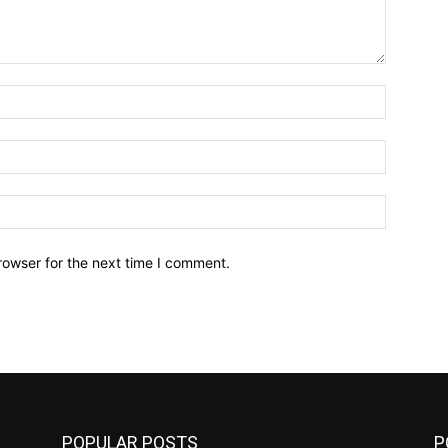
Name:*
Email:*
Website:
rowser for the next time I comment.
POPULAR POSTS
P