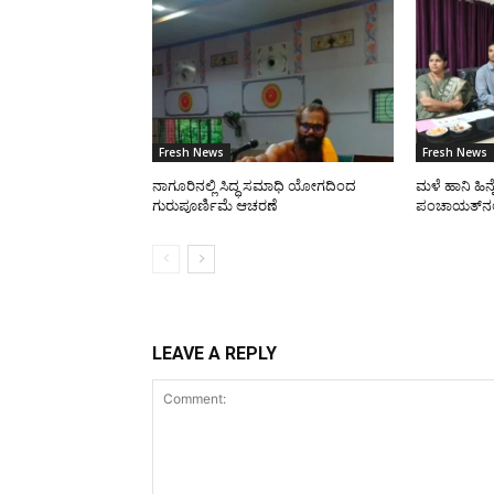
Fresh News
Fresh News
ನಾಗೂರಿನಲ್ಲಿ ಸಿದ್ಧ ಸಮಾಧಿ ಯೋಗದಿಂದ
ಮಳೆ ಹಾನಿ ಹಿನ್
ಗುರುಪೂರ್ಣಿಮೆ ಆಚರಣೆ
ಪಂಚಾಯತ್‌ನಲ್ಲ
LEAVE A REPLY