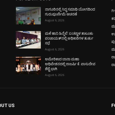
ನಾಗೂರಿನಲ್ಲಿ ಸಿದ್ಧ ಸಮಾಧಿ ಯೋಗದಿಂದ
F
ಗುರುಪೂರ್ಣಿಮೆ ಆಚರಣೆ
ಕ
August 6, 2026
ಮ
ಉ
ಮಳೆ ಹಾನಿ ಹಿನ್ನೆಲೆ: ಬಂಟ್ವಾಳ ತಾಲೂಕು
ಪಂಚಾಯತ್‌ನಲ್ಲಿ ಅಧಿಕಾರಿಗಳ ತುರ್ತು
ಪು
ಸಭೆ
ಮ
August 6, 2026
ರಾ
ಅಮೇರಿಕಾದ ಬಾನಾ ಮಹಾ
ವ
ಅಧಿವೇಶನದಲ್ಲಿ ರಾಜರ್ಷಿ ಕೆ. ವಾಸುದೇವ
ರ
ಶೆಟ್ಟಿ ಭಾಗಿ
August 6, 2026
OUT US
F