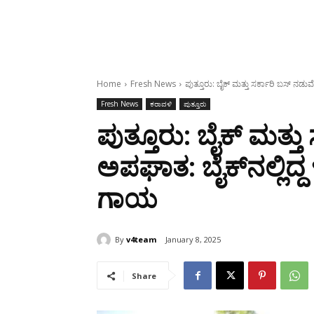
Home
Fresh News
ಪುತ್ತೂರು: ಬೈಕ್ ಮತ್ತು ಸರ್ಕಾರಿ ಬಸ್ ನಡುವೆ
Fresh News
ಕರಾವಳಿ
ಪುತ್ತೂರು
ಪುತ್ತೂರು: ಬೈಕ್ ಮತ್ತು
ಅಪಘಾತ: ಬೈಕ್‌ನಲ್ಲಿದ್ದ 
ಗಾಯ
By
v4team
January 8, 2025
Share