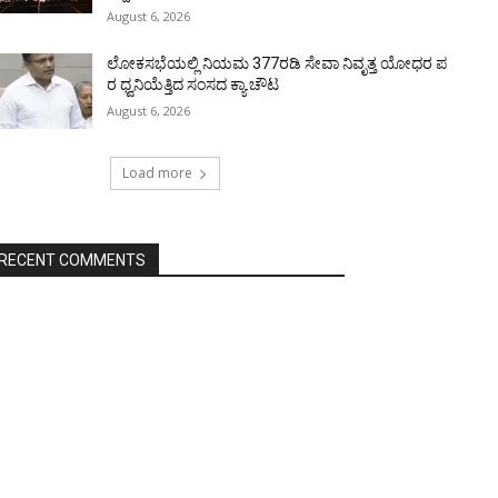
August 6, 2026
ಲೋಕಸಭೆಯಲ್ಲಿ ನಿಯಮ 377ರಡಿ ಸೇವಾ ನಿವೃತ್ತ ಯೋಧರ ಪ
ರ ಧ್ವನಿಯೆತ್ತಿದ ಸಂಸದ ಕ್ಯಾ.ಚೌಟ
August 6, 2026
Load more
RECENT COMMENTS