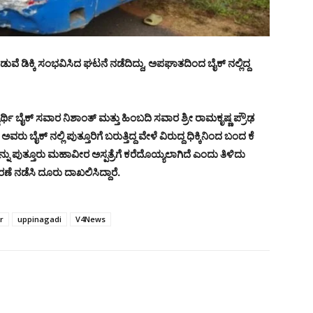
ನಡುವೆ ಡಿಕ್ಕಿ ಸಂಭವಿಸಿದ ಘಟನೆ ನಡೆದಿದ್ದು, ಅಪಘಾತದಿಂದ ಬೈಕ್ ನಲ್ಲಿದ್ದ
ಿದ್ಯಾರ್ಥಿ ಬೈಕ್ ಸವಾರ ನಿಶಾಂತ್ ಮತ್ತು ಹಿಂಬದಿ ಸವಾರ ಶ್ರೀ ರಾಮಕೃಷ್ಣ ಪ್ರೌಢ
ೈಕ್ ನಲ್ಲಿ ಪುತ್ತೂರಿಗೆ ಬರುತ್ತಿದ್ದ ವೇಳೆ ವಿರುದ್ದ ಧಿಕ್ಕಿನಿಂದ ಬಂದ ಕೆ
್ನು ಪುತ್ತೂರು ಮಹಾವೀರ ಅಸ್ಪತ್ರೆಗೆ ಕರೆದೊಯ್ಯಲಾಗಿದೆ ಎಂದು ತಿಳಿದು
ರಣೆ ನಡೆಸಿ ದೂರು ದಾಖಲಿಸಿದ್ದಾರೆ.
r
uppinagadi
V4News