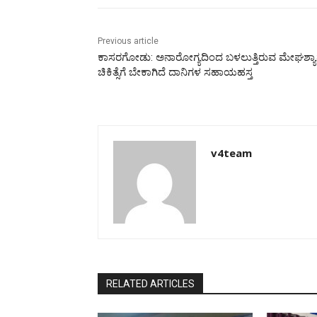
Previous article
ಕಾಸರಗೋಡು: ಅನಾರೋಗ್ಯದಿಂದ ಬಳಲುತ್ತಿರುವ ಮೇಘಶ್ಯ
ಚಿಕಿತ್ಸೆಗೆ ಬೇಕಾಗಿದೆ ದಾನಿಗಳ ಸಹಾಯಹಸ್ತ
v4team
RELATED ARTICLES