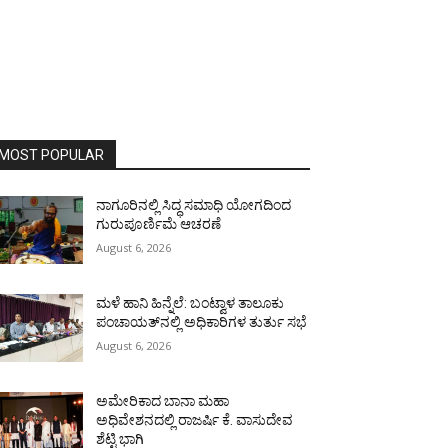
MOST POPULAR
ನಾಗೂರಿನಲ್ಲಿ ಸಿದ್ಧ ಸಮಾಧಿ ಯೋಗದಿಂದ
ಗುರುಪೂರ್ಣಿಮೆ ಆಚರಣೆ
August 6, 2026
ಮಳೆ ಹಾನಿ ಹಿನ್ನೆಲೆ: ಬಂಟ್ವಾಳ ತಾಲೂಕು
ಪಂಚಾಯತ್‌ನಲ್ಲಿ ಅಧಿಕಾರಿಗಳ ತುರ್ತು ಸಭೆ
August 6, 2026
ಅಮೇರಿಕಾದ ಬಾನಾ ಮಹಾ
ಅಧಿವೇಶನದಲ್ಲಿ ರಾಜರ್ಷಿ ಕೆ. ವಾಸುದೇವ
ಶೆಟ್ಟಿ ಭಾಗಿ