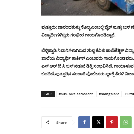
ಪುತ್ತೂರು: ದಾರಂದಕುಕ್ಕು ಕೊಲ್ಯ ಎಂಬಲ್ಲಿ ಬೈಕ್ ಮತ್ತು ಬಸ್ 
ವಿದ್ಯಾರ್ಥಿಗಳಿಬ್ಬರು ಗಂಭೀರ ಗಾಯಗೊಂಡಿದ್ದಾರೆ.
ಬೆಳ್ಳಿಪ್ಪಾಡಿ ನಿವಾಸಿಗಳಾಗಿರುವ ಸುಳ್ಯ ಕೆವಿಜಿ ಪಾಲಿಟೆಕ್ನಿಕ್ ವ
ಶಾಲೆಯ ವಿದ್ಯಾರ್ಥಿ ಕಾರ್ತಿಕ್ ಎಂಬವರು ಗಾಯಗೊಂಡವರು. ಅವರು ಬ
ಎಸ್ ಆರ್ ಟಿ ಸಿ ಬಸ್ ನಡುವೆ ಡಿಕ್ಕಿ ಸಂಭವಿಸಿದೆ. ಗಾಯಾಳುವನ
ಬಂದಿದೆ.ಪುತ್ತೂರಿನ ಸಂಚಾರಿ ಪೊಲೀಸರು ಸ್ಥಳಕ್ಕೆ ತೆರಳಿ ವಿಚಾ
TAGS
#bus- bike acciedent
#mangalore
Puttu
Share