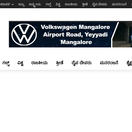
ಕರಾವಳಿ
ರಾಜ್ಯ
ರಾಷ್ಟ್ರೀಯ
ಗಲ್ಫ್
ವಿಶ್ವ
ರಾಜಕೀಯ
ಕ್ರೀಡೆ
ದೈವ ದೇವರು
ಮನರಂಜನೆ
ಗಲ್ಫ್
ವಿಶ್ವ
ರಾಜಕೀಯ
ಕ್ರೀಡೆ
ದೈವ ದೇವರು
ಮನರಂಜನೆ
ಶೈಕ