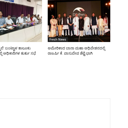
Fresh News
ನೆಲೆ: ಬಂಟ್ವಾಳ ತಾಲೂಕು
ಅಮೇರಿಕಾದ ಬಾನಾ ಮಹಾ ಅಧಿವೇಶನದಲ್ಲಿ
ಿ ಅಧಿಕಾರಿಗಳ ತುರ್ತು ಸಭೆ
ರಾಜರ್ಷಿ ಕೆ. ವಾಸುದೇವ ಶೆಟ್ಟಿ ಭಾಗಿ