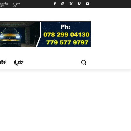
ಶೈಕ್ಷಣಿಕ
ಕ್ರೈಮ್
್ಷಣಿಕ
ಕ್ರೈಮ್