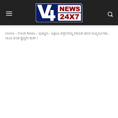
Home
Fresh News
ಪುತ್ತೂರು : ಅಕ್ಷಯ ಕಲ್ಲೇಗನನ್ನು 58ಬಾರಿ ತಿವಿದ ದುಷ್ಕರ್ಮಿಗಳು,
ಗಾಯ ಕಂಡ ವೈದ್ಯರೇ ಶಾಕ್..!