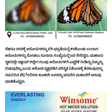
ನೆಹರೂ ನಗರಕ್ಕೆ ಆರೋಪಿಗಳನ್ನು ಬಿಗಿ ಭದ್ರತೆಯಲ್ಲಿ ಕರಕೊಂಡು ಬಂದಾಗ
ಆರೋಪಿಗಳನ್ನು ನೋಡಲು ನೂರಾರು ಸಂಖ್ಯೆಯಲ್ಲಿ ಜನ ಸೇರಿದ್ದರು. ಮಹಜರು
ಸ್ಥಳದಲ್ಲೇ ಅಕ್ಷಯ್ ಕಲ್ಲೇಗ ಗುಂಪು ಆರೋಪಿಗಳಿಗೆ ಎಚ್ಚರಿಕೆ ನೀಡಿದ್ದು ನಿಮ್ಮನ್ನು
ಬಿಡುವುದಿಲ್ಲ ಎಂದು ಆಕೋಶ ವ್ಯಕ್ತಪಡಿಸಿ ಪರಿಸ್ಥಿತಿ ವಿಕೋಪಕ್ಕೆ ತೆರಳುವುದನ್ನು
ಗಮನಿಸಿದ ಪೆÇೀಲಿಸರು ಕೂಡಲೇ ಜನರನ್ನು ಚದುರಿಸಿ ಮಹಜರಿಗೆ ಅನುವು
ಮಾಡಿಕೊಟ್ಟರು.