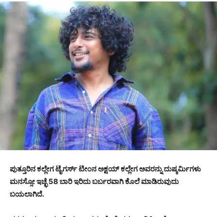
ಪುತ್ತೂರಿನ ಕಲ್ಲೇಗ ಟೈಗರ್ಸ್ ಟೀಂನ ಅಕ್ಷಯ್ ಕಲ್ಲೇಗ ಅವರನ್ನು ದುಷ್ಕರ್ಮಿಗಳು
ಮನಸ್ಸೋ ಇಚ್ಛೆ 58 ಬಾರಿ ಇರಿದು ಬರ್ಬರವಾಗಿ ಕೊಲೆ ಮಾಡಿರುವುದು
ಬಯಲಾಗಿದೆ.