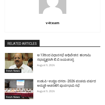
v4team
RELATED ARTICLES
ಆ.13ರಿಂದ ವಿಧಾನಸಭೆ ಅಧಿವೇಶನ: ಹಂಗಾಮಿ
ಸಭಾಧ್ಯಕ್ಷರಾಗಿ ಟಿ.ಬಿ.ಜಯಚಂದ್ರ
August 9, 2026
Fresh News
ಉಡುಪಿ–ಉಚ್ಚಿಲ ದಸರಾ -2026 ಪಂಚಮ ವರ್ಷದ
ಅದ್ಧೂರಿ ಆಚರಣೆಗೆ ಪೂರ್ವಭಾವಿ ಸಭೆ
August 9, 2026
Fresh News