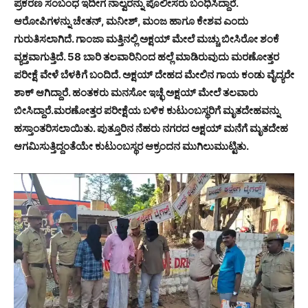
ಪ್ರಕರಣ ಸಂಬಂಧ ಇದೀಗ ನಾಲ್ವರನ್ನು ಪೊಲೀಸರು ಬಂಧಿಸಿದ್ದಾರೆ.
ಆರೋಪಿಗಳನ್ನು ಚೇತನ್, ಮನೀಶ್, ಮಂಜ ಹಾಗೂ ಕೇಶವ ಎಂದು
ಗುರುತಿಸಲಾಗಿದೆ. ಗಾಂಜಾ ಮತ್ತಿನಲ್ಲಿ ಅಕ್ಷಯ್ ಮೇಲೆ ಮಚ್ಚು ಬೀಸಿರೋ ಶಂಕೆ
ವ್ಯಕ್ತವಾಗುತ್ತಿದೆ. 58 ಬಾರಿ ತಲವಾರಿನಿಂದ ಹಲ್ಲೆ ಮಾಡಿರುವುದು ಮರಣೋತ್ತರ
ಪರೀಕ್ಷೆ ವೇಳೆ ಬೆಳಕಿಗೆ ಬಂದಿದೆ. ಅಕ್ಷಯ್ ದೇಹದ ಮೇಲಿನ ಗಾಯ ಕಂಡು ವೈದ್ಯರೇ
ಶಾಕ್ ಆಗಿದ್ದಾರೆ. ಹಂತಕರು ಮನಸೋ ಇಚ್ಛೆ ಅಕ್ಷಯ್ ಮೇಲೆ ತಲವಾರು
ಬೀಸಿದ್ದಾರೆ.ಮರಣೋತ್ತರ ಪರೀಕ್ಷೆಯ ಬಳಿಕ ಕುಟುಂಬಸ್ಥರಿಗೆ ಮೃತದೇಹವನ್ನು
ಹಸ್ತಾಂತರಿಸಲಾಯಿತು. ಪುತ್ತೂರಿನ ನೆಹರು ನಗರದ ಅಕ್ಷಯ್ ಮನೆಗೆ ಮೃತದೇಹ
ಆಗಮಿಸುತ್ತಿದ್ದಂತೆಯೇ ಕುಟುಂಬಸ್ಥರ ಆಕ್ರಂದನ ಮುಗಿಲುಮುಟ್ಟಿತು.