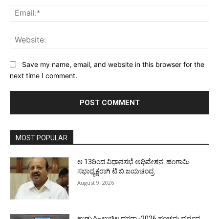
Ema
Web
Save my name, email, and website in this browser for the
next time I comment.
MOST POPULAR
ಆ.13ರಿಂದ ವಿಧಾನಸಭೆ ಅಧಿವೇಶನ: ಹಂಗಾಮಿ
ಸಭಾಧ್ಯಕ್ಷರಾಗಿ ಟಿ.ಬಿ.ಜಯಚಂದ್ರ
August 9, 2026
ಉಡುಪಿ–ಉಚ್ಚಿಲ ದಸರಾ -2026 ಪಂಚಮ ವರ್ಷದ