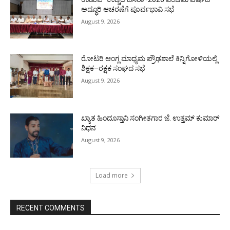
ಅದ್ಧೂರಿ ಆಚರಣೆಗೆ ಪೂರ್ವಭಾವಿ ಸಭೆ
August 9, 2026
ರೋಟರಿ ಆಂಗ್ಲ ಮಾಧ್ಯಮ ಪ್ರೌಢಶಾಲೆ ಕಿನ್ನಿಗೋಳಿಯಲ್ಲಿ
ಶಿಕ್ಷಕ–ರಕ್ಷಕ ಸಂಘದ ಸಭೆ
August 9, 2026
ಖ್ಯಾತ ಹಿಂದೂಸ್ತಾನಿ ಸಂಗೀತಗಾರ ಜೆ. ಉತ್ತಮ್ ಕುಮಾರ್
ನಿಧನ
August 9, 2026
Load more
RECENT COMMENTS