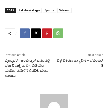
TAGS
#akshaykallega
#puttur
V4News
Previous article
Next article
ಬ್ರಹ್ಮಾವರ|| ಅಂಬೇಡ್ಕರ್ ಭವನದಲ್ಲಿ
ವಿಶ್ವ ವಿಕಿರಣ ಶಾಸ್ತ್ರದಿನ – ನವೆಂಬರ್
ಭರ್ಜರಿ ಎಣ್ಣೆ ಪಾರ್ಟಿ: ವಿಡಿಯೋ
8
ಮಾಡಿದ ಮಹಿಳೆಗೆ ಬೆದರಿಕೆ, ದೂರು
ದಾಖಲು