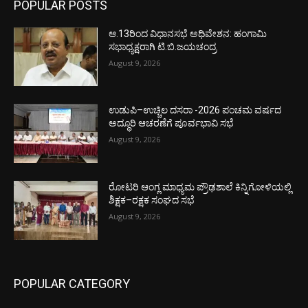
POPULAR POSTS
ಆ.13ರಿಂದ ವಿಧಾನಸಭೆ ಅಧಿವೇಶನ: ಹಂಗಾಮಿ
ಸಭಾಧ್ಯಕ್ಷರಾಗಿ ಟಿ.ಬಿ.ಜಯಚಂದ್ರ
August 9, 2026
ಉಡುಪಿ–ಉಚ್ಚಿಲ ದಸರಾ -2026 ಪಂಚಮ ವರ್ಷದ
ಅದ್ಧೂರಿ ಆಚರಣೆಗೆ ಪೂರ್ವಭಾವಿ ಸಭೆ
August 9, 2026
ರೋಟರಿ ಆಂಗ್ಲ ಮಾಧ್ಯಮ ಪ್ರೌಢಶಾಲೆ ಕಿನ್ನಿಗೋಳಿಯಲ್ಲಿ
ಶಿಕ್ಷಕ–ರಕ್ಷಕ ಸಂಘದ ಸಭೆ
August 9, 2026
POPULAR CATEGORY