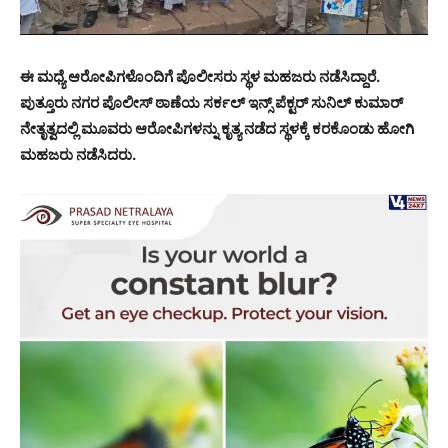
ಈ ಮಧ್ಯೆ ಆರೋಪಿಗಳೊಂದಿಗೆ ಪೊಲೀಸರು ಸ್ಥಳ ಮಹಜರು ನಡೆಸಿದ್ದಾರೆ.
ಪುತ್ತೂರು ನಗರ ಪೊಲೀಸ್ ಠಾಣೆಯ ಸರ್ಕಲ್ ಇನ್ಸ್ ಪೆಕ್ಟರ್ ಸುನಿಲ್ ಕುಮಾರ್
ನೇತೃತ್ವದಲ್ಲಿ ಮೂವರು ಆರೋಪಿಗಳನ್ನು ಕೃತ್ಯ ನಡೆದ ಸ್ಥಳಕ್ಕೆ ಕರಕೊಂಡು ಹೋಗಿ
ಮಹಜರು ನಡೆಸಿದರು.