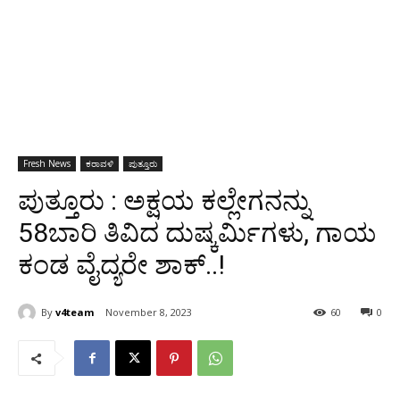
Fresh News
ಕರಾವಳಿ
ಪುತ್ತೂರು
ಪುತ್ತೂರು : ಅಕ್ಷಯ ಕಲ್ಲೇಗನನ್ನು
58ಬಾರಿ ತಿವಿದ ದುಷ್ಕರ್ಮಿಗಳು, ಗಾಯ
ಕಂಡ ವೈದ್ಯರೇ ಶಾಕ್..!
By
v4team
November 8, 2023
60
0