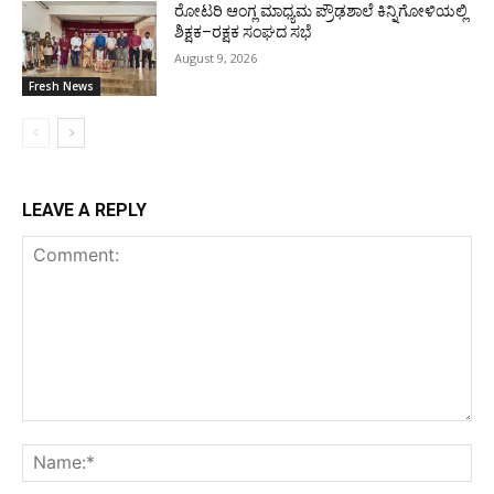
ರೋಟರಿ ಆಂಗ್ಲ ಮಾಧ್ಯಮ ಪ್ರೌಢಶಾಲೆ ಕಿನ್ನಿಗೋಳಿಯಲ್ಲಿ
ಶಿಕ್ಷಕ–ರಕ್ಷಕ ಸಂಘದ ಸಭೆ
August 9, 2026
Fresh News
LEAVE A REPLY
Comment:
Na