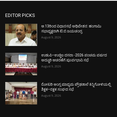
EDITOR PICKS
ಆ.13ರಿಂದ ವಿಧಾನಸಭೆ ಅಧಿವೇಶನ: ಹಂಗಾಮಿ
ಸಭಾಧ್ಯಕ್ಷರಾಗಿ ಟಿ.ಬಿ.ಜಯಚಂದ್ರ
August 9, 2026
ಉಡುಪಿ–ಉಚ್ಚಿಲ ದಸರಾ -2026 ಪಂಚಮ ವರ್ಷದ
ಅದ್ಧೂರಿ ಆಚರಣೆಗೆ ಪೂರ್ವಭಾವಿ ಸಭೆ
August 9, 2026
ರೋಟರಿ ಆಂಗ್ಲ ಮಾಧ್ಯಮ ಪ್ರೌಢಶಾಲೆ ಕಿನ್ನಿಗೋಳಿಯಲ್ಲಿ
ಶಿಕ್ಷಕ–ರಕ್ಷಕ ಸಂಘದ ಸಭೆ
August 9, 2026