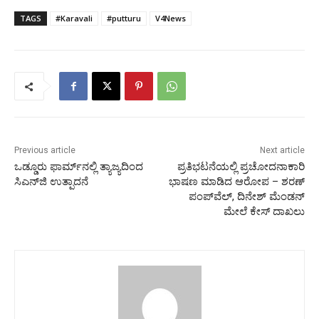
TAGS
#Karavali
#putturu
V4News
Previous article
Next article
ಒಡ್ಡೂರು ಫಾರ್ಮ್‍ನಲ್ಲಿ ತ್ಯಾಜ್ಯದಿಂದ
ಪ್ರತಿಭಟನೆಯಲ್ಲಿ ಪ್ರಚೋದನಾಕಾರಿ
ಸಿಎನ್‍ಜಿ ಉತ್ಪಾದನೆ
ಭಾಷಣ ಮಾಡಿದ ಆರೋಪ – ಶರಣ್
ಪಂಪ್‍ವೆಲ್, ದಿನೇಶ್ ಮೆಂಡನ್
ಮೇಲೆ ಕೇಸ್ ದಾಖಲು