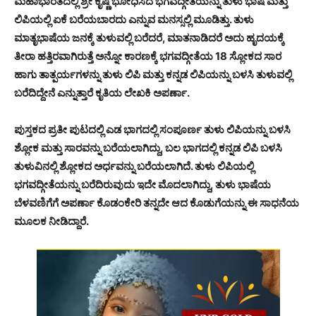
ಮಹಾಭಾರತದಲ್ಲಿ ಶ್ರೀ ಕೃಷ್ಣ ಭೋಧಿಸಿದ ಭಗವದ್ಗೀತೆಯನ್ನು ತುಳು ಭಾಷೆ ಮತ್ತು
ಲಿಪಿಯಲ್ಲಿ ಏಕೆ ಬರೆಯಬಾರದು ಎನ್ನುವ ಮನಸ್ಸಲ್ಲಿ ಮೂಡಿತ್ತು. ತುಳು
ಮಾತೃಭಾಷೆಯ ಜನಕ್ಕೆ ತುಳುವಲ್ಲಿ ಬರೆದರೆ, ಮಾತನಾಡಿದರೆ ಅದು ಹೃದಯಕ್ಕೆ
ತೀರಾ ಹತ್ತಿರವಾಗಿರುತ್ತೆ ಅನ್ನೋ ಕಾರಣಕ್ಕೆ ಭಗವದ್ಗೀತೆಯ 18 ಸ್ಲೋಕದ ಸಾರ
ಹಾಗು ತಾತ್ಪರ್ಯಗಳನ್ನು ತುಳು ಲಿಪಿ ಮತ್ತು ಕನ್ನಡ ಲಿಪಿಯನ್ನು ಬಳಸಿ ತುಳುವಲ್ಲಿ
ಬರೆದಿದ್ದೇನೆ ಎನ್ನುತ್ತಾರೆ ಕೃತಿಯ ಲೇಖಕಿ ಅಪರ್ಣಾ.
ಪುಸ್ತಕದ ಪ್ರತೀ ಪುಟದಲ್ಲಿ ಎಡ ಭಾಗದಲ್ಲಿ ಸಂಪೂರ್ಣ ತುಳು ಲಿಪಿಯನ್ನು ಬಳಸಿ
ಶ್ಲೋಕ ಮತ್ತು ಸಾರವನ್ನು ಬರೆಯಲಾಗಿದ್ದು, ಬಲ ಭಾಗದಲ್ಲಿ ಕನ್ನಡ ಲಿಪಿ ಬಳಸಿ
ತುಳುವಿನಲ್ಲಿ ಶ್ಲೋಕದ ಅರ್ಧವನ್ನು ಬರೆಯಲಾಗಿದೆ. ತುಳು ಲಿಪಿಯಲ್ಲಿ
ಭಗವದ್ಗೀತೆಯನ್ನು ಬರೆದಿರುವುದು ಇದೇ ಮೊದಲಾಗಿದ್ದು, ತುಳು ಭಾಷೆಯ
ಬೆಳವಣಿಗೆಗೆ ಅಪರ್ಣಾ ಕೊಡಂಕೇರಿ ತನ್ನದೇ ಆದ ಕೊಡುಗೆಯನ್ನು ಈ ಸಾಧನೆಯ
ಮೂಲಕ ನೀಡಿದ್ದಾರೆ.