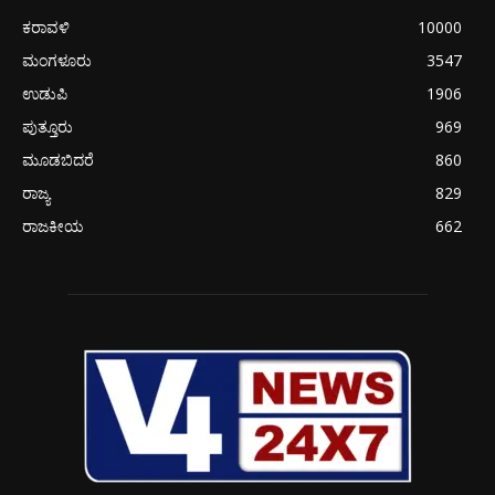
ಕರಾವಳಿ
10000
ಮಂಗಳೂರು
3547
ಉಡುಪಿ
1906
ಪುತ್ತೂರು
969
ಮೂಡಬಿದರೆ
860
ರಾಜ್ಯ
829
ರಾಜಕೀಯ
662