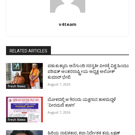
v4team
RELATED ARTICLES
ಪಡುಕುತ್ಯಾರು ಆನೆಗುಂದಿ ಸರಸ್ವತೀ ಪೀಠಕ್ಕೆ ವಿಶ್ವ ಹಿಂದೂ
ಪರಿಷತ್ ಅಂತರರಾಷ್ಟ್ರೀಯ ಅಧ್ಯಕ್ಷ ಅಲೋಕ್
ಕುಮಾರ್ ಭೇಟಿ
August 7, 2026
Fresh News
ಬೋಳದಲ್ಲಿ ಆ.9ರಂದು ಯಕ್ಷಗಾನ ತಾಳಮದ್ದಳೆ
‘ವೀರಮಣಿ ಕಾಳಗ’
August 7, 2026
Fresh News
ಹಿರಿಯ ನಾಟಕಕಾರ, ಕಲಾ ನಿರ್ದೇಶಕ ತಮ್ಮ ಲಕ್ಷಣ್