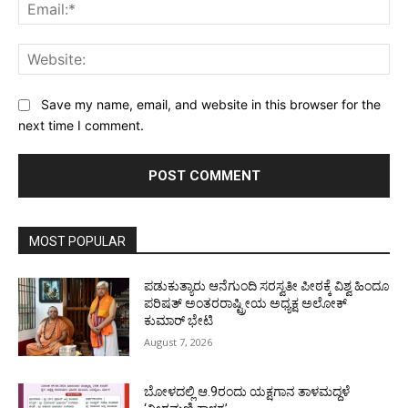
Ema
Web
Save my name, email, and website in this browser for the
next time I comment.
MOST POPULAR
ಪಡುಕುತ್ಯಾರು ಆನೆಗುಂದಿ ಸರಸ್ವತೀ ಪೀಠಕ್ಕೆ ವಿಶ್ವ ಹಿಂದೂ
ಪರಿಷತ್ ಅಂತರರಾಷ್ಟ್ರೀಯ ಅಧ್ಯಕ್ಷ ಅಲೋಕ್
ಕುಮಾರ್ ಭೇಟಿ
August 7, 2026
ಬೋಳದಲ್ಲಿ ಆ.9ರಂದು ಯಕ್ಷಗಾನ ತಾಳಮದ್ದಳೆ