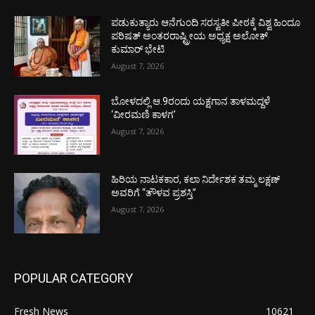
ಪಡುಕುತ್ಯಾರು ಆನೆಗುಂದಿ ಸರಸ್ವತೀ ಪೀಠಕ್ಕೆ ವಿಶ್ವ ಹಿಂದೂ
ಪರಿಷತ್ ಅಂತರರಾಷ್ಟ್ರೀಯ ಅಧ್ಯಕ್ಷ ಅಲೋಕ್
ಕುಮಾರ್ ಭೇಟಿ
August 7, 2026
ಬೋಳದಲ್ಲಿ ಆ.9ರಂದು ಯಕ್ಷಗಾನ ತಾಳಮದ್ದಳೆ
‘ವೀರಮಣಿ ಕಾಳಗ’
August 7, 2026
ಹಿರಿಯ ನಾಟಕಕಾರ, ಕಲಾ ನಿರ್ದೇಶಕ ತಮ್ಮ ಲಕ್ಷಣ್
ಅವರಿಗೆ “ತೌಳವ ಪ್ರಶಸ್ತಿ”
August 7, 2026
POPULAR CATEGORY
Fresh News
10621