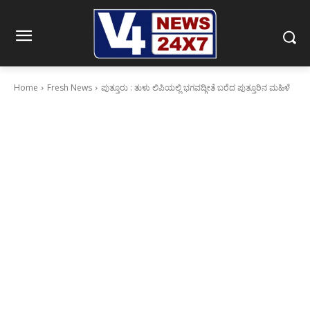
Home
Fresh News
ಪುತ್ತೂರು : ತುಳು ಲಿಪಿಯಲ್ಲಿ ಭಗವದ್ಗೀತೆ ಬರೆದ ಪುತ್ತೂರಿನ ಮಹಿಳೆ