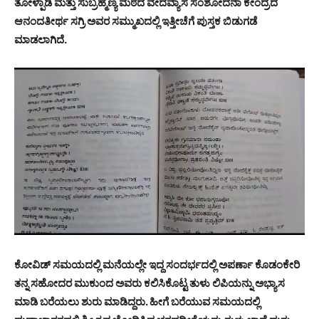
ತೋಳ್ಪಾಡಿ ಮತ್ತು ಸುಬ್ರಹ್ಮಣ್ಯ ಮಠದ ವೇದವ್ಯಾಸ ಸಂಶೋದನಾ ಕೇಂದ್ರದ
ಆನಂದತೀರ್ಥ ಸಗ್ರಿ ಅವರ ಸಮ್ಮುಖದಲ್ಲಿ ಇತ್ತೀಚೆಗೆ ಪುಸ್ತಕ ಬಿಡುಗಡೆ
ಮಾಡಲಾಗಿದೆ.
ಕೋವಿಡ್ ಸಮಯದಲ್ಲಿ ಮನೆಯಲ್ಲೇ ಇದ್ದ ಸಂದರ್ಭದಲ್ಲಿ ಅಪರ್ಣಾ ಕೊಡಂಕೇರಿ
ತನ್ನ ಸಹೋದರ ಮುಕುಂದ ಅವರು ಕಲಿಸಿಕೊಟ್ಟ ತುಳು ಲಿಪಿಯನ್ನು ಅಭ್ಯಾಸ
ಮಾಡಿ ಬರೆಯಲು ಶುರು ಮಾಡಿದ್ದರು. ಹೀಗೆ ಬರೆಯುವ ಸಮಯದಲ್ಲಿ