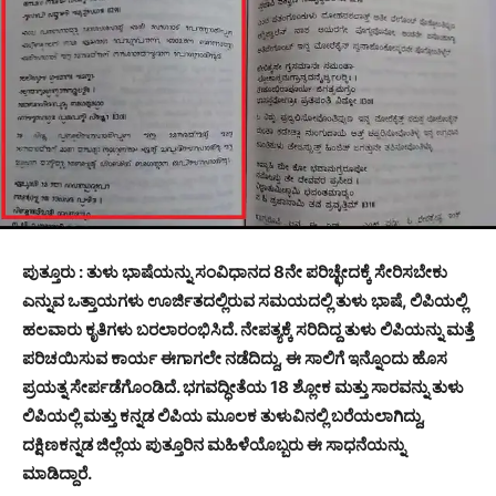
ಪುತ್ತೂರು : ತುಳು ಭಾಷೆಯನ್ನು ಸಂವಿಧಾನದ 8ನೇ ಪರಿಚ್ಛೇದಕ್ಕೆ ಸೇರಿಸಬೇಕು
ಎನ್ನುವ ಒತ್ತಾಯಗಳು ಊರ್ಜಿತದಲ್ಲಿರುವ ಸಮಯದಲ್ಲಿ ತುಳು ಭಾಷೆ, ಲಿಪಿಯಲ್ಲಿ
ಹಲವಾರು ಕೃತಿಗಳು ಬರಲಾರಂಭಿಸಿದೆ. ನೇಪತ್ಯಕ್ಕೆ ಸರಿದಿದ್ದ ತುಳು ಲಿಪಿಯನ್ನು ಮತ್ತೆ
ಪರಿಚಯಿಸುವ ಕಾರ್ಯ ಈಗಾಗಲೇ ನಡೆದಿದ್ದು, ಈ ಸಾಲಿಗೆ ಇನ್ನೊಂದು ಹೊಸ
ಪ್ರಯತ್ನ ಸೇರ್ಪಡೆಗೊಂಡಿದೆ. ಭಗವದ್ಧೀತೆಯ 18 ಶ್ಲೋಕ ಮತ್ತು ಸಾರವನ್ನು ತುಳು
ಲಿಪಿಯಲ್ಲಿ ಮತ್ತು ಕನ್ನಡ ಲಿಪಿಯ ಮೂಲಕ ತುಳುವಿನಲ್ಲಿ ಬರೆಯಲಾಗಿದ್ದು,
ದಕ್ಷಿಣಕನ್ನಡ ಜಿಲ್ಲೆಯ ಪುತ್ತೂರಿನ ಮಹಿಳೆಯೊಬ್ಬರು ಈ ಸಾಧನೆಯನ್ನು
ಮಾಡಿದ್ದಾರೆ.