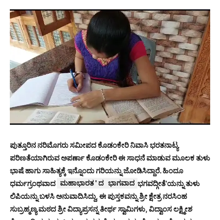
ಪುತ್ತೂರಿನ ನರಿಮೊಗರು ಸಮೀಪದ ಕೊಡಂಕೇರಿ ನಿವಾಸಿ ಭರತನಾಟ್ಯ
ಪರಿಣತೆಯಾಗಿರುವ ಅಪರ್ಣಾ ಕೊಡಂಕೇರಿ ಈ ಸಾಧನೆ ಮಾಡುವ ಮೂಲಕ ತುಳು
ಭಾಷೆ ಹಾಗು ಸಾಹಿತ್ಯಕ್ಕೆ ಇನ್ನೊಂದು ಗರಿಯನ್ನು ಜೋಡಿಸಿದ್ದಾರೆ. ಹಿಂದೂ
ಧರ್ಮಗ್ರಂಥವಾದ
ಮಹಾಭಾರತ'ದ ಭಾಗವಾದ
ಭಗವದ್ಗೀತೆ’ಯನ್ನು ತುಳು
ಲಿಪಿಯನ್ನು ಬಳಸಿ ಅನುವಾದಿಸಿದ್ದು, ಈ ಪುಸ್ತಕವನ್ನು ಶ್ರೀ ಕ್ಷೇತ್ರ ನರಸಿಂಹ
ಸುಬ್ರಹ್ಮಣ್ಯ ಮಠದ ಶ್ರೀ ವಿದ್ಯಾಪ್ರಸನ್ನ ತೀರ್ಥ ಸ್ವಾಮಿಗಳು, ವಿದ್ವಾಂಸ ಲಕ್ಷ್ಮೀಶ