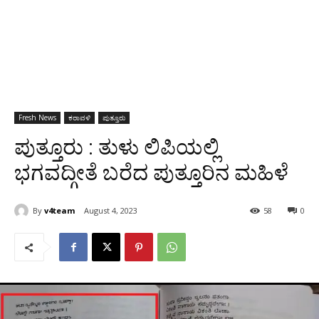
Fresh News
ಕರಾವಳಿ
ಪುತ್ತೂರು
ಪುತ್ತೂರು : ತುಳು ಲಿಪಿಯಲ್ಲಿ
ಭಗವದ್ಗೀತೆ ಬರೆದ ಪುತ್ತೂರಿನ ಮಹಿಳೆ
By
v4team
August 4, 2023
58
0