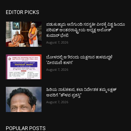
EDITOR PICKS
ಪಡುಕುತ್ಯಾರು ಆನೆಗುಂದಿ ಸರಸ್ವತೀ ಪೀಠಕ್ಕೆ ವಿಶ್ವ ಹಿಂದೂ
ಪರಿಷತ್ ಅಂತರರಾಷ್ಟ್ರೀಯ ಅಧ್ಯಕ್ಷ ಅಲೋಕ್
ಕುಮಾರ್ ಭೇಟಿ
August 7, 2026
ಬೋಳದಲ್ಲಿ ಆ.9ರಂದು ಯಕ್ಷಗಾನ ತಾಳಮದ್ದಳೆ
‘ವೀರಮಣಿ ಕಾಳಗ’
August 7, 2026
ಹಿರಿಯ ನಾಟಕಕಾರ, ಕಲಾ ನಿರ್ದೇಶಕ ತಮ್ಮ ಲಕ್ಷಣ್
ಅವರಿಗೆ “ತೌಳವ ಪ್ರಶಸ್ತಿ”
August 7, 2026
POPULAR POSTS