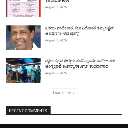
‘ವೀರಮಣಿ ಕಾಳಗ’
August 7, 2026
ಹಿರಿಯ ನಾಟಕಕಾರ, ಕಲಾ ನಿರ್ದೇಶಕ ತಮ್ಮ ಲಕ್ಷಣ್
ಅವರಿಗೆ “ತೌಳವ ಪ್ರಶಸ್ತಿ”
August 7, 2026
ದಕ್ಷಿಣ ಕನ್ನಡ ಜಿಲ್ಲೆಯ ಪದವಿ ಪೂರ್ವ ಕಾಲೇಜುಗಳ
ಆಂಗ್ಲ ಭಾಷೆ ಉಪನ್ಯಾಸಕರಿಗಾಗಿ ಕಾರ್ಯಾಗಾರ
August 7, 2026
Load more
RECENT COMMENTS