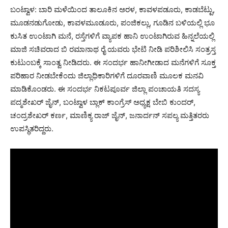
ಬಂಟ್ವಾಳ: ಬಾರಿ ಮಳೆಯಿಂದ ತಾಲೂಕಿನ ಅರಳ, ಕಾವಳಪಡೂರು, ಕಾಡಬೆಟ್ಟು,
ಮೂಡನಡುಗೋಡು, ಕಾವಳಮೂಡೂರು, ಪಂಜಿಕಲ್ಲು, ಗೂಡಿನ ಬಳಿಯಲ್ಲಿ ಭೂ
ಕುಸಿತ ಉಂಟಾಗಿ ಮನೆ, ರಸ್ತೆಗಳಿಗೆ ವ್ಯಾಪಕ ಹಾನಿ ಉಂಟಾಗಿರುವ ಹಿನ್ನಲೆಯಲ್ಲಿ
ಮಾಜಿ ಸಚಿವರಾದ ಬಿ ರಮಾನಾಥ ರೈ ಯವರು ಭೇಟಿ ನೀಡಿ ಪರಿಶೀಲಿಸಿ ಸಂತ್ರಸ್ತ
ಕುಟುಂಬಕ್ಕೆ ಸಾಂತ್ವ ನೀಡಿದರು. ಈ ಸಂದರ್ಭ ಹಾನೀಗೀಡಾದ ಮನೆಗಳಿಗೆ ಸೂಕ್ತ
ಪರಿಹಾರ ನೀಡಬೇಕೆಂದು ಜಿಲ್ಲಾಧಿಕಾರಿಗಳಿಗೆ ದೂರವಾಣಿ ಮೂಲಕ ಮನವಿ
ಮಾಡಿಕೊಂಡರು. ಈ ಸಂದರ್ಭ ನಿಕಟಪೂರ್ವ ಜಿಲ್ಲಾ ಪಂಚಾಯತಿ ಸದಸ್ಯ
ಪದ್ಮಶೇಖರ್ ಜೈನ್, ಬಂಟ್ವಾಳ ಬ್ಲಾಕ್ ಕಾಂಗ್ರೆಸ್ ಅಧ್ಯಕ್ಷ ಬೇಬಿ ಕುಂದರ್,
ಚಂದ್ರಶೇಖರ್ ಕರ್ಣ, ಮಾಣಿಕ್ಯ ರಾಜ್ ಜೈನ್, ಜನಾರ್ದನ್ ಸಪಲ್ಯ ಮತ್ತಿತರರು
ಉಪಸ್ಥಿತರಿದ್ದರು.