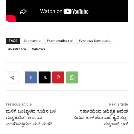
TAGS
#bantwala
#ramanatha rai
#v4news karnataka
#v4stream
V4News
Previous article
Next article
ಮಳೆಗೆ ಬಂಟ್ವಾಳದ ಗೂಡಿನ ಬಳಿ
ಸರ್ಕಾರದಿಂದ ಅಧಿಕೃತ ಆದೇಶ
ಗುಡ್ಡ ಕುಸಿತ : ಅಪಾಯ
ಬರುವ ತನಕ ಹೋರಾಟ ಕೈಬಿಡಲ್ಲ :
ಎದುರಿಸುತ್ತಿರುವ ಮನೆ ಮಂದಿ
ಪದ್ಮರಾಜ್ ಆರ್