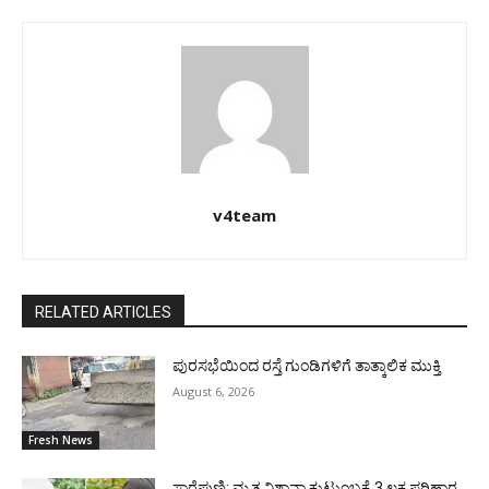
v4team
RELATED ARTICLES
ಪುರಸಭೆಯಿಂದ ರಸ್ತೆ ಗುಂಡಿಗಳಿಗೆ ತಾತ್ಕಾಲಿಕ ಮುಕ್ತಿ
August 6, 2026
Fresh News
ಸಾರೆಪುಣಿ: ಮೃತ ನಿಶಾನಾ ಕುಟುಂಬಕ್ಕೆ 3 ಲಕ್ಷ ಪರಿಹಾರ