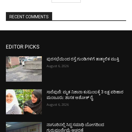
RECENT COMMENTS
EDITOR PICKS
ಪುರಸಭೆಯಿಂದ ರಸ್ತೆ ಗುಂಡಿಗಳಿಗೆ ತಾತ್ಕಾಲಿಕ ಮುಕ್ತಿ
August 6, 2026
ಸಾರೆಪುಣಿ: ಮೃತ ನಿಶಾನಾ ಕುಟುಂಬಕ್ಕೆ 3 ಲಕ್ಷ ಪರಿಹಾರ
ಮಂಜೂರು: ಶಾಸಕ ಅಶೋಕ್ ರೈ
August 6, 2026
ನಾಗೂರಿನಲ್ಲಿ ಸಿದ್ಧ ಸಮಾಧಿ ಯೋಗದಿಂದ
ಗುರುಪೂರ್ಣಿಮೆ ಆಚರಣೆ