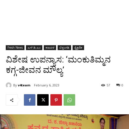
Fresh News
ಎಸ್‌.ಡಿ.ಎಂ
ಕರಾವಳಿ
ಬೆಳ್ತಂಗಡಿ
ಶೈಕ್ಷಣಿಕ
ವಿಶೇಷ ಉಪನ್ಯಾಸ: ‘ಮಂಕುತಿಮ್ಮನ
ಕಗ್ಗ-ಜೀವನ ಮೌಲ್ಯ’
By
v4team
February 6, 2023
57
0