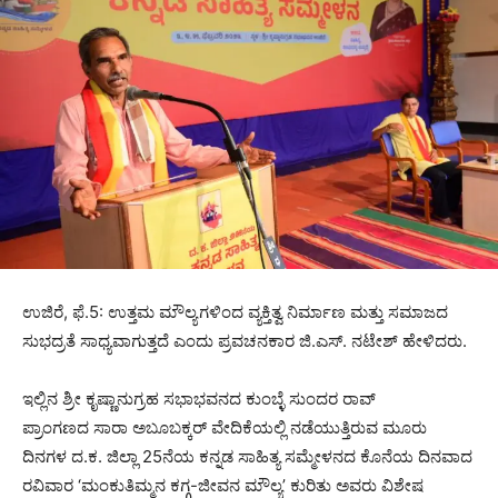
ಉಜಿರೆ, ಫೆ.5: ಉತ್ತಮ ಮೌಲ್ಯಗಳಿಂದ ವ್ಯಕ್ತಿತ್ವ ನಿರ್ಮಾಣ ಮತ್ತು ಸಮಾಜದ
ಸುಭದ್ರತೆ ಸಾಧ್ಯವಾಗುತ್ತದೆ ಎಂದು ಪ್ರವಚನಕಾರ ಜಿ.ಎಸ್. ನಟೇಶ್ ಹೇಳಿದರು.
ಇಲ್ಲಿನ ಶ್ರೀ ಕೃಷ್ಣಾನುಗ್ರಹ ಸಭಾಭವನದ ಕುಂಬ್ಳೆ ಸುಂದರ ರಾವ್
ಪ್ರಾಂಗಣದ ಸಾರಾ ಅಬೂಬಕ್ಕರ್ ವೇದಿಕೆಯಲ್ಲಿ ನಡೆಯುತ್ತಿರುವ ಮೂರು
ದಿನಗಳ ದ.ಕ. ಜಿಲ್ಲಾ 25ನೆಯ ಕನ್ನಡ ಸಾಹಿತ್ಯ ಸಮ್ಮೇಳನದ ಕೊನೆಯ ದಿನವಾದ
ರವಿವಾರ ‘ಮಂಕುತಿಮ್ಮನ ಕಗ್ಗ-ಜೀವನ ಮೌಲ್ಯ’ ಕುರಿತು ಅವರು ವಿಶೇಷ