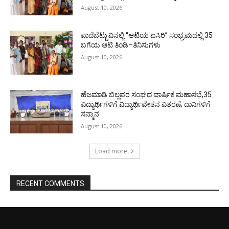
August 10, 2026
ಪಾದೆಬೆಟ್ಟುವಿನಲ್ಲಿ “ಆಟಿಯ ಐಸಿರಿ’’ ಸಂಭ್ರಮದಲ್ಲಿ 35
ಬಗೆಯ ಆಟಿ ತಿಂಡಿ–ತಿನಿಸುಗಳು
August 10, 2026
ಹೆಜಮಾಡಿ ಬಿಲ್ಲವರ ಸಂಘದ ವಾರ್ಷಿಕ ಮಹಾಸಭೆ,35
ವಿದ್ಯಾರ್ಥಿಗಳಿಗೆ ವಿದ್ಯಾರ್ಥಿವೇತನ ವಿತರಣೆ; ದಾನಿಗಳಿಗೆ
ಸನ್ಮಾನ
August 10, 2026
Load more
RECENT COMMENTS