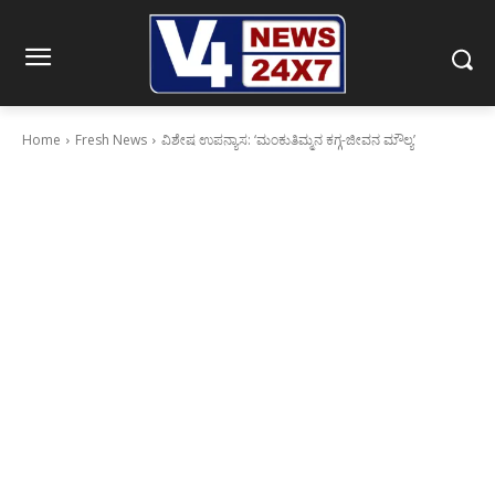
Home
Fresh News
ವಿಶೇಷ ಉಪನ್ಯಾಸ: ‘ಮಂಕುತಿಮ್ಮನ ಕಗ್ಗ-ಜೀವನ ಮೌಲ್ಯ’