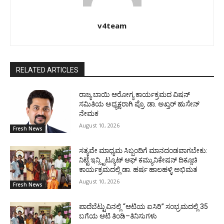
v4team
RELATED ARTICLES
ರಾಜ್ಯ ಬಾಯಿ ಆರೋಗ್ಯ ಕಾರ್ಯಕ್ರಮದ ವಿಷನ್
ಸಮಿತಿಯ ಅಧ್ಯಕ್ಷರಾಗಿ ಪ್ರೊ. ಡಾ. ಅಖ್ತರ್ ಹುಸೇನ್
ನೇಮಕ
August 10, 2026
Fresh News
ಸತ್ಯವೇ ಮಾಧ್ಯಮ ಸಿಬ್ಬಂದಿಗೆ ಮಾನದಂಡವಾಗಬೇಕು:
ನಿಟ್ಟೆ ಇನ್ಸ್ಟಿಟ್ಯೂಟ್ ಆಫ್ ಕಮ್ಯುನಿಕೇಷನ್ ದಿಕ್ಸೂಚಿ
ಕಾರ್ಯಕ್ರಮದಲ್ಲಿ ಡಾ. ಹರ್ಷ ಹಾಲಹಳ್ಳಿ ಅಭಿಮತ
August 10, 2026
Fresh News
ಪಾದೆಬೆಟ್ಟುವಿನಲ್ಲಿ “ಆಟಿಯ ಐಸಿರಿ’’ ಸಂಭ್ರಮದಲ್ಲಿ 35
ಬಗೆಯ ಆಟಿ ತಿಂಡಿ–ತಿನಿಸುಗಳು