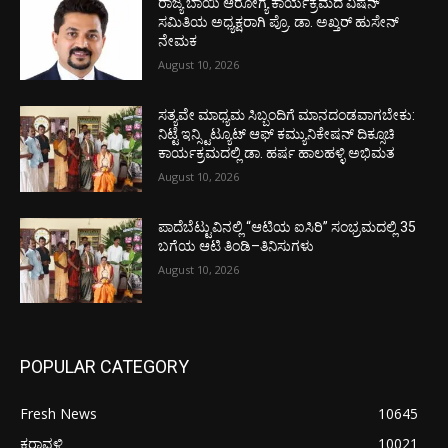
ರಾಜ್ಯ ಬಾಯಿ ಆರೋಗ್ಯ ಕಾರ್ಯಕ್ರಮದ ವಿಷನ್
ಸಮಿತಿಯ ಅಧ್ಯಕ್ಷರಾಗಿ ಪ್ರೊ. ಡಾ. ಅಖ್ತರ್ ಹುಸೇನ್
ನೇಮಕ
August 10, 2026
ಸತ್ಯವೇ ಮಾಧ್ಯಮ ಸಿಬ್ಬಂದಿಗೆ ಮಾನದಂಡವಾಗಬೇಕು:
ನಿಟ್ಟೆ ಇನ್ಸ್ಟಿಟ್ಯೂಟ್ ಆಫ್ ಕಮ್ಯುನಿಕೇಷನ್ ದಿಕ್ಸೂಚಿ
ಕಾರ್ಯಕ್ರಮದಲ್ಲಿ ಡಾ. ಹರ್ಷ ಹಾಲಹಳ್ಳಿ ಅಭಿಮತ
August 10, 2026
ಪಾದೆಬೆಟ್ಟುವಿನಲ್ಲಿ “ಆಟಿಯ ಐಸಿರಿ’’ ಸಂಭ್ರಮದಲ್ಲಿ 35
ಬಗೆಯ ಆಟಿ ತಿಂಡಿ–ತಿನಿಸುಗಳು
August 10, 2026
POPULAR CATEGORY
Fresh News
10645
ಕರಾವಳಿ
10021