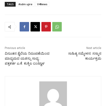
TAGS
#sdm ujire
V4News
Previous article
Next article
ವಿನೂತನ ಶೈಲಿಯ ನಿರೂಪಣೆಯಿಂದ
ಸಾಹಿತ್ಯ ಸಮ್ಮೇಳನ: ಸನ್ಮಾನ
ಮಾಧ್ಯಮದ ಯಶಸ್ಸು ಸಾಧ್ಯ :
ಕಾರ್ಯಕ್ರಮ
ಪತ್ರಕರ್ತ ಎ.ಕೆ. ಕುಕ್ಕಿಲ ಬಂಟ್ವಾಳ