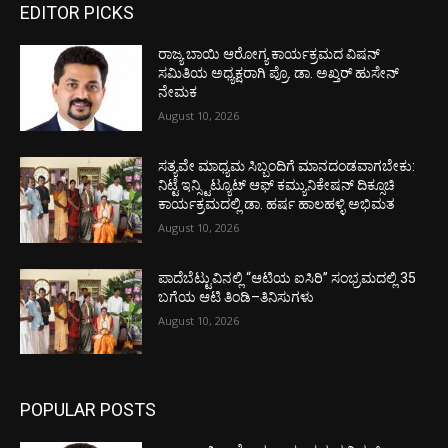
EDITOR PICKS
ರಾಜ್ಯ ಬಾಯಿ ಆರೋಗ್ಯ ಕಾರ್ಯಕ್ರಮದ ವಿಷನ್
ಸಮಿತಿಯ ಅಧ್ಯಕ್ಷರಾಗಿ ಪ್ರೊ. ಡಾ. ಅಖ್ತರ್ ಹುಸೇನ್
ನೇಮಕ
August 10, 2026
ಸತ್ಯವೇ ಮಾಧ್ಯಮ ಸಿಬ್ಬಂದಿಗೆ ಮಾನದಂಡವಾಗಬೇಕು:
ನಿಟ್ಟೆ ಇನ್ಸ್ಟಿಟ್ಯೂಟ್ ಆಫ್ ಕಮ್ಯುನಿಕೇಷನ್ ದಿಕ್ಸೂಚಿ
ಕಾರ್ಯಕ್ರಮದಲ್ಲಿ ಡಾ. ಹರ್ಷ ಹಾಲಹಳ್ಳಿ ಅಭಿಮತ
August 10, 2026
ಪಾದೆಬೆಟ್ಟುವಿನಲ್ಲಿ “ಆಟಿಯ ಐಸಿರಿ’’ ಸಂಭ್ರಮದಲ್ಲಿ 35
ಬಗೆಯ ಆಟಿ ತಿಂಡಿ–ತಿನಿಸುಗಳು
August 10, 2026
POPULAR POSTS