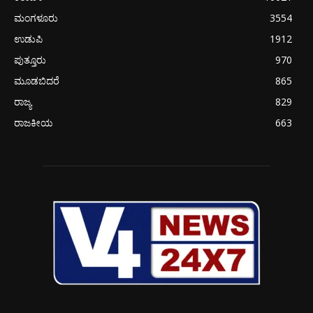
ಮಂಗಳೂರು
3554
ಉಡುಪಿ
1912
ಪುತ್ತೂರು
970
ಮೂಡಬಿದರೆ
865
ರಾಜ್ಯ
829
ರಾಜಕೀಯ
663