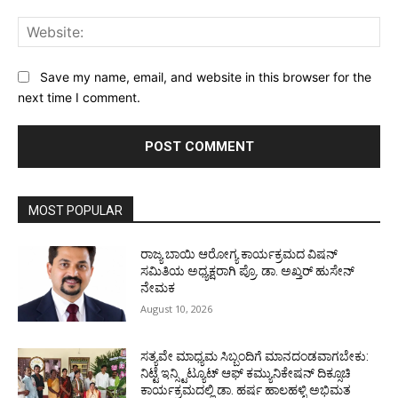
Web
Save my name, email, and website in this browser for the
next time I comment.
MOST POPULAR
ರಾಜ್ಯ ಬಾಯಿ ಆರೋಗ್ಯ ಕಾರ್ಯಕ್ರಮದ ವಿಷನ್
ಸಮಿತಿಯ ಅಧ್ಯಕ್ಷರಾಗಿ ಪ್ರೊ. ಡಾ. ಅಖ್ತರ್ ಹುಸೇನ್
ನೇಮಕ
August 10, 2026
ಸತ್ಯವೇ ಮಾಧ್ಯಮ ಸಿಬ್ಬಂದಿಗೆ ಮಾನದಂಡವಾಗಬೇಕು:
ನಿಟ್ಟೆ ಇನ್ಸ್ಟಿಟ್ಯೂಟ್ ಆಫ್ ಕಮ್ಯುನಿಕೇಷನ್ ದಿಕ್ಸೂಚಿ
ಕಾರ್ಯಕ್ರಮದಲ್ಲಿ ಡಾ. ಹರ್ಷ ಹಾಲಹಳ್ಳಿ ಅಭಿಮತ