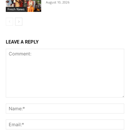
August 10, 2026
Fresh News
LEAVE A REPLY
Comment:
Na
Ema