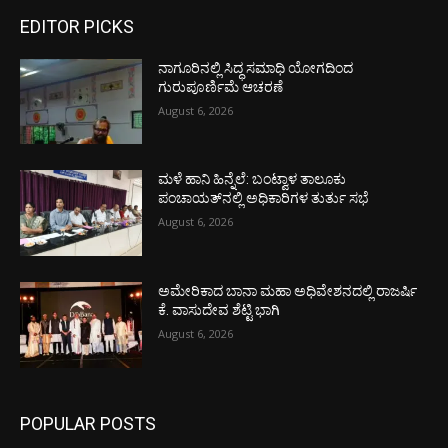
EDITOR PICKS
ನಾಗೂರಿನಲ್ಲಿ ಸಿದ್ಧ ಸಮಾಧಿ ಯೋಗದಿಂದ
ಗುರುಪೂರ್ಣಿಮೆ ಆಚರಣೆ
August 6, 2026
ಮಳೆ ಹಾನಿ ಹಿನ್ನೆಲೆ: ಬಂಟ್ವಾಳ ತಾಲೂಕು
ಪಂಚಾಯತ್‌ನಲ್ಲಿ ಅಧಿಕಾರಿಗಳ ತುರ್ತು ಸಭೆ
August 6, 2026
ಅಮೇರಿಕಾದ ಬಾನಾ ಮಹಾ ಅಧಿವೇಶನದಲ್ಲಿ ರಾಜರ್ಷಿ
ಕೆ. ವಾಸುದೇವ ಶೆಟ್ಟಿ ಭಾಗಿ
August 6, 2026
POPULAR POSTS