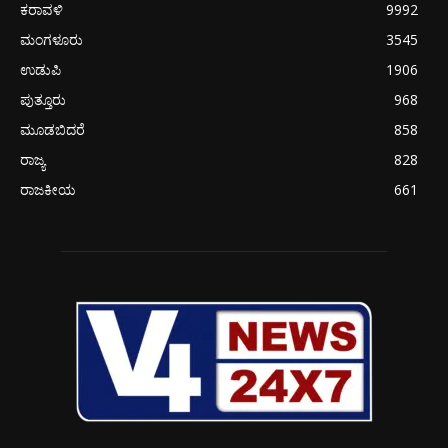
ಕರಾವಳಿ
9992
ಮಂಗಳೂರು
3545
ಉಡುಪಿ
1906
ಪುತ್ತೂರು
968
ಮೂಡಬಿದರೆ
858
ರಾಜ್ಯ
828
ರಾಜಕೀಯ
661