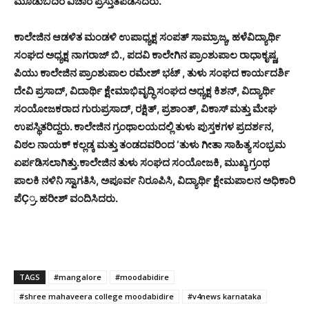
ಮೂಡುಬಿದಿರೆ ವಿಚಾರ ಪ್ರಸ್ತುತಪಡಿಸಿದರು.
ಕಾಲೇಜಿನ ಆಡಳಿತ ಮಂಡಳಿ ಉಪಾಧ್ಯಕ್ಷ ಸಂಪತ್ ಸಾಮ್ರಾಜ್ಯ, ಹಳೆವಿದ್ಯಾರ್ಥಿ
ಸಂಘದ ಅಧ್ಯಕ್ಷ ನಾಗರಾಜ್ ಬಿ., ಪದವಿ ಕಾಲೇಗಿನ ಪ್ರಾಂಶುಪಾಲ ರಾಧಾಕೃಷ್ಣ,
ಪಿಯು ಕಾಲೇಜಿನ ಪ್ರಾಂಶುಪಾಲ ರಮೇಶ್ ಭಟ್ , ತುಳು ಸಂಘದ ಕಾರ್ಯದರ್ಶಿ
ದೇವಿ ಪ್ರಸಾದ್, ವಿದಾರ್ಥಿ ಕ್ಷೇಮಾಭಿವೃದ್ಧಿ ಸಂಘದ ಅಧ್ಯಕ್ಷ ಕಿಶನ್, ವಿದ್ಯಾರ್ಥಿ
ಸಂಯೋಜಕರಾದ ಗುರುಪ್ರಸಾದ್, ರಕ್ಷಿತ್, ಪ್ರಶಾಂತ್, ವಿಕಾಸ್ ಮತ್ತು ಮೇಘ
ಉಪಸ್ಥಿತರಿದ್ದರು. ಕಾಲೇಜಿನ ಗ್ರಂಥಾಲಯದಲ್ಲಿ ತುಳು ಪುಸ್ತಕಗಳ ಪ್ರದರ್ಶನ,
ವಿಠಲ ನಾಯಕ್ ಕಲ್ಲಡ್ಕ ಮತ್ತು ತಂಡದವರಿಂದ ‘ತುಳು ಗೀತಾ ಸಾಹಿತ್ಯ ಸಂಭ್ರಮ
ಏರ್ಪಡಿಸಲಾಗಿತ್ತು.ಕಾಲೇಜಿನ ತುಳು ಸಂಘದ ಸಂಯೋಜಕಿ, ಮುಖ್ಯ ಗ್ರಂಥ
ಪಾಲಕಿ ನಳಿನಿ ಸ್ವಾಗತಿಸಿ, ಅಪೂರ್ವ ನಿರೂಪಿಸಿ, ವಿದ್ಯಾರ್ಥಿ ಕ್ಷೇಮಪಾಲನ ಅಧಿಕಾರಿ
ಪೆÇ್ರ. ಹರೀಶ್ ವಂದಿಸಿದರು.
TAGS
#mangalore
#moodabidire
#shree mahaveera college moodabidire
#v4news karnataka