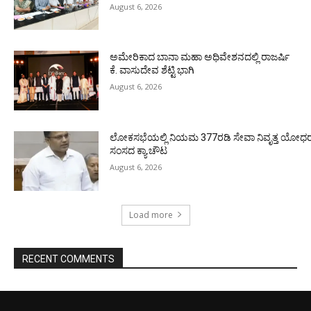
August 6, 2026
ಅಮೇರಿಕಾದ ಬಾನಾ ಮಹಾ ಅಧಿವೇಶನದಲ್ಲಿ ರಾಜರ್ಷಿ
ಕೆ. ವಾಸುದೇವ ಶೆಟ್ಟಿ ಭಾಗಿ
August 6, 2026
ಲೋಕಸಭೆಯಲ್ಲಿ ನಿಯಮ 377ರಡಿ ಸೇವಾ ನಿವೃತ್ತ ಯೋಧರ ಪ
ಸಂಸದ ಕ್ಯಾ.ಚೌಟ
August 6, 2026
Load more
RECENT COMMENTS