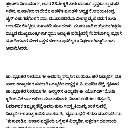
ಪ್ರಭಾಕರ ನೀರುಮಾರ್ಗ, ಅವರ 28ನೇ ಕೃತಿ ತುಳು ಬದುಕು” ಪ್ರಸ್ತಕವನ್ನು ಮಾಡಿ
ಸಚಿವ, ಮಹಾವೀರ ಕಾಲೇಜಿನ ಆಡಳಿತ ಮಂಡಳಿ ಅಧ್ಯಕ್ಷ ಕೆ.ಅಭಯಚಂದ್ರ
ಜೈನ್ ಬಿಡುಗಡೆಗೊಳಿಸಿದರು, ಮೂಡುಬಿದಿರೆಯ ವೀರಪ್ಪ ಮೈಲಿ ನಮಗೆ ತುಳು
ಅಕಾಡೆಮಿ ಕೊಟ್ಟರು. ತುಳುವರೇ ಸಂಸದರಾಗಿ, ಮೂರು ಬಾರಿ ಆಯ್ಕೆಯಾಗಿದ್ದರೂ
ರಾಜ್ಯದ ಮುಖ್ಯಮಂತ್ರಿಗಳಾಗಿದ್ದರೂ ಇನ್ನೂ ಈ ಪರಿಚ್ಛೇದಕ್ಕೆ ಸೇರಿಸಲಾಗಿಲ್ಲ. ಪ್ರಧಾನಿ
ಮೋದಿಯವರ ಮೇಲೆ ಒತ್ತಡ ಹೇರಲು ಇವರೆಲ್ಲರೂ ವಿಫಲರಾಗಿದ್ದಾರೆ ಎಂದು
ಆಪಾದಿಸಿದರು.
ಡಾ. ಪ್ರಭಾಕರ ನೀರುಮಾರ್ಗ ಅವರನ್ನು ಸನ್ಮಾನಿಸಲಾಯಿತು. ಹಳೆ ವಿದ್ಯಾರ್ಥಿ, ದ.ಕ
ಹಾಲು ಉತ್ಪಾದಕರ ಸಹಕಾರಿ ಒಕ್ಕೂಟದ ಅಧ್ಯಕ್ಷ ಕೆ.ಪಿ. ಸುಚರಿತ ಶೆಟ್ಟಿ, ಕೃತಿಕಾರ
ಡಾ. ಪ್ರಭಾಕರ ನೀರುಮಾರ್ಗ, ಅಳ್ವಾನ್‍ನ ಅಧ್ಯಾಪಕ ಈ. ಯೋಗೀಶ್ “ರೋಡಿ
ಕೃತಿಯ ವಿಶೇಷನ ಕುರಿತು ಮಾತನಾಡಿದರು. ವಿಚಾರ ಸಂಕಿರಣ: ಚಿತ್ರಪಟಿ,
ನಿರ್ಮಾಪಕ ತಮ್ಮಣ್ಣ ಶೆಟ್ಟಿ ಅವರು ತುಳು ಸಂಸ್ಕೃತಿಯನ್ನು ಉಳಿಸುವಲ್ಲಿ
ವಿದ್ಯಾರ್ಥಿಗಳ ಪಾತ್ರ ಕುರಿತು ಮಾತನಾಡಿ, ‘ದೈವಾರಾಧನೆ’ ಕುರಿತು ಮಾತನಾಡಿದರು.
”ತುಳುನಾಡಿನ, ಆಹಾರ ಪದ್ಧತಿಯ ಬಗ್ಗೆ ಹಳೆ ವಿದ್ಯಾರ್ಥಿ, ಪತ್ರಕರ್ತ ಧನಂಜಯ