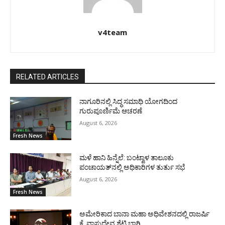
v4team
RELATED ARTICLES
ನಾಗೂರಿನಲ್ಲಿ ಸಿದ್ಧ ಸಮಾಧಿ ಯೋಗದಿಂದ
ಗುರುಪೂರ್ಣಿಮೆ ಆಚರಣೆ
August 6, 2026
Fresh News
ಮಳೆ ಹಾನಿ ಹಿನ್ನೆಲೆ: ಬಂಟ್ವಾಳ ತಾಲೂಕು
ಪಂಚಾಯತ್‌ನಲ್ಲಿ ಅಧಿಕಾರಿಗಳ ತುರ್ತು ಸಭೆ
August 6, 2026
Fresh News
ಅಮೇರಿಕಾದ ಬಾನಾ ಮಹಾ ಅಧಿವೇಶನದಲ್ಲಿ ರಾಜರ್ಷಿ
ಕೆ. ವಾಸುದೇವ ಶೆಟ್ಟಿ ಭಾಗಿ