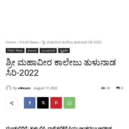
Home
Fresh News
ಶ್ರೀ ಮಹಾವೀರ ಕಾಲೇಜು ತುಳುನಾಡ ಸಿರಿ-2022
Fresh News
ಕರಾವಳಿ
ಮೂಡಬಿದರೆ
ಶೈಕ್ಷಣಿಕ
ಶ್ರೀ ಮಹಾವೀರ ಕಾಲೇಜು ತುಳುನಾಡ
ಸಿರಿ-2022
By
v4team
August 17, 2022
63
0
ಮೂಡುಬಿದಿರೆ : ತುಳು ಲಿಪಿ, ಭಾಷೆ ಕಲಿಕೆಗೆ ಪಿಯು ಅಂತದಲ್ಲೂ ಅವಕಾಶ