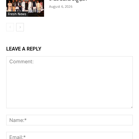
August 6, 2026
Fresh News
LEAVE A REPLY
Comment:
Na
Ema