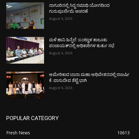
ನಾಗೂರಿನಲ್ಲಿ ಸಿದ್ಧ ಸಮಾಧಿ ಯೋಗದಿಂದ
ಗುರುಪೂರ್ಣಿಮೆ ಆಚರಣೆ
August 6, 2026
ಮಳೆ ಹಾನಿ ಹಿನ್ನೆಲೆ: ಬಂಟ್ವಾಳ ತಾಲೂಕು
ಪಂಚಾಯತ್‌ನಲ್ಲಿ ಅಧಿಕಾರಿಗಳ ತುರ್ತು ಸಭೆ
August 6, 2026
ಅಮೇರಿಕಾದ ಬಾನಾ ಮಹಾ ಅಧಿವೇಶನದಲ್ಲಿ ರಾಜರ್ಷಿ
ಕೆ. ವಾಸುದೇವ ಶೆಟ್ಟಿ ಭಾಗಿ
August 6, 2026
POPULAR CATEGORY
Fresh News
10613