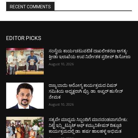
RECENT COMMENTS
EDITOR PICKS
ಸಂಸ್ಥೆಯ ಕಾರ್ಯಚಟುವಟಿಕೆ ದಾಖಲೀಕರಣ ಅಗತ್ಯ-
ಕ್ರೀಡಾ ಇಲಾಖೆಯ ಉಪ ನಿರ್ದೇಶಕ ಪ್ರದೀಪ್ ಡಿಸೋಜಾ
August 10, 2026
ರಾಜ್ಯ ಬಾಯಿ ಆರೋಗ್ಯ ಕಾರ್ಯಕ್ರಮದ ವಿಷನ್
ಸಮಿತಿಯ ಅಧ್ಯಕ್ಷರಾಗಿ ಪ್ರೊ. ಡಾ. ಅಖ್ತರ್ ಹುಸೇನ್
ನೇಮಕ
August 10, 2026
ಸತ್ಯವೇ ಮಾಧ್ಯಮ ಸಿಬ್ಬಂದಿಗೆ ಮಾನದಂಡವಾಗಬೇಕು:
ನಿಟ್ಟೆ ಇನ್ಸ್ಟಿಟ್ಯೂಟ್ ಆಫ್ ಕಮ್ಯುನಿಕೇಷನ್ ದಿಕ್ಸೂಚಿ
ಕಾರ್ಯಕ್ರಮದಲ್ಲಿ ಡಾ. ಹರ್ಷ ಹಾಲಹಳ್ಳಿ ಅಭಿಮತ