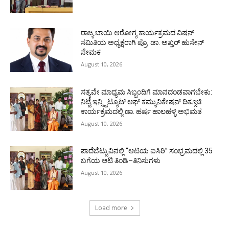
ರಾಜ್ಯ ಬಾಯಿ ಆರೋಗ್ಯ ಕಾರ್ಯಕ್ರಮದ ವಿಷನ್
ಸಮಿತಿಯ ಅಧ್ಯಕ್ಷರಾಗಿ ಪ್ರೊ. ಡಾ. ಅಖ್ತರ್ ಹುಸೇನ್
ನೇಮಕ
August 10, 2026
ಸತ್ಯವೇ ಮಾಧ್ಯಮ ಸಿಬ್ಬಂದಿಗೆ ಮಾನದಂಡವಾಗಬೇಕು:
ನಿಟ್ಟೆ ಇನ್ಸ್ಟಿಟ್ಯೂಟ್ ಆಫ್ ಕಮ್ಯುನಿಕೇಷನ್ ದಿಕ್ಸೂಚಿ
ಕಾರ್ಯಕ್ರಮದಲ್ಲಿ ಡಾ. ಹರ್ಷ ಹಾಲಹಳ್ಳಿ ಅಭಿಮತ
August 10, 2026
ಪಾದೆಬೆಟ್ಟುವಿನಲ್ಲಿ “ಆಟಿಯ ಐಸಿರಿ’’ ಸಂಭ್ರಮದಲ್ಲಿ 35
ಬಗೆಯ ಆಟಿ ತಿಂಡಿ–ತಿನಿಸುಗಳು
August 10, 2026
Load more