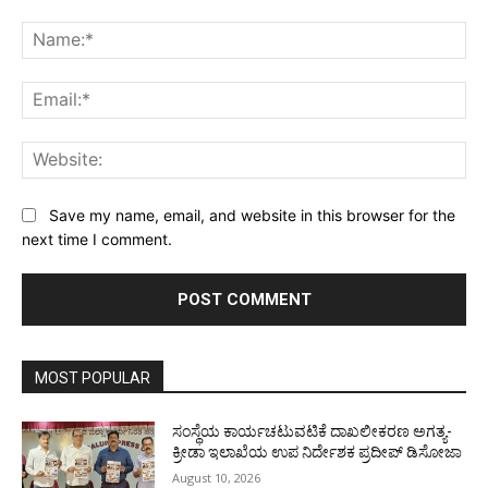
Comment:
Na
Ema
Web
Save my name, email, and website in this browser for the
next time I comment.
MOST POPULAR
ಸಂಸ್ಥೆಯ ಕಾರ್ಯಚಟುವಟಿಕೆ ದಾಖಲೀಕರಣ ಅಗತ್ಯ-
ಕ್ರೀಡಾ ಇಲಾಖೆಯ ಉಪ ನಿರ್ದೇಶಕ ಪ್ರದೀಪ್ ಡಿಸೋಜಾ
August 10, 2026