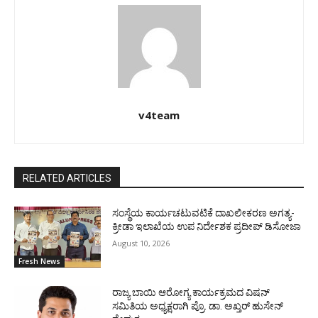
v4team
RELATED ARTICLES
ಸಂಸ್ಥೆಯ ಕಾರ್ಯಚಟುವಟಿಕೆ ದಾಖಲೀಕರಣ ಅಗತ್ಯ-
ಕ್ರೀಡಾ ಇಲಾಖೆಯ ಉಪ ನಿರ್ದೇಶಕ ಪ್ರದೀಪ್ ಡಿಸೋಜಾ
August 10, 2026
Fresh News
ರಾಜ್ಯ ಬಾಯಿ ಆರೋಗ್ಯ ಕಾರ್ಯಕ್ರಮದ ವಿಷನ್
ಸಮಿತಿಯ ಅಧ್ಯಕ್ಷರಾಗಿ ಪ್ರೊ. ಡಾ. ಅಖ್ತರ್ ಹುಸೇನ್