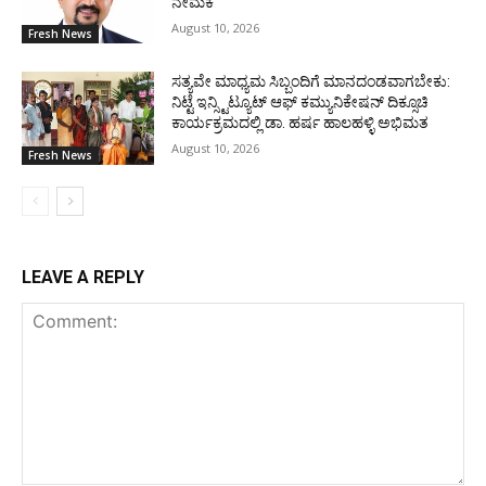
ನೇಮಕ
August 10, 2026
Fresh News
ಸತ್ಯವೇ ಮಾಧ್ಯಮ ಸಿಬ್ಬಂದಿಗೆ ಮಾನದಂಡವಾಗಬೇಕು:
ನಿಟ್ಟೆ ಇನ್ಸ್ಟಿಟ್ಯೂಟ್ ಆಫ್ ಕಮ್ಯುನಿಕೇಷನ್ ದಿಕ್ಸೂಚಿ
ಕಾರ್ಯಕ್ರಮದಲ್ಲಿ ಡಾ. ಹರ್ಷ ಹಾಲಹಳ್ಳಿ ಅಭಿಮತ
August 10, 2026
Fresh News
LEAVE A REPLY