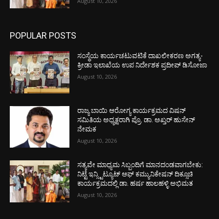
August 10, 2026
POPULAR POSTS
ಸಂಸ್ಥೆಯ ಕಾರ್ಯಚಟುವಟಿಕೆ ದಾಖಲೀಕರಣ ಅಗತ್ಯ-
ಕ್ರೀಡಾ ಇಲಾಖೆಯ ಉಪ ನಿರ್ದೇಶಕ ಪ್ರದೀಪ್ ಡಿಸೋಜಾ
August 10, 2026
ರಾಜ್ಯ ಬಾಯಿ ಆರೋಗ್ಯ ಕಾರ್ಯಕ್ರಮದ ವಿಷನ್
ಸಮಿತಿಯ ಅಧ್ಯಕ್ಷರಾಗಿ ಪ್ರೊ. ಡಾ. ಅಖ್ತರ್ ಹುಸೇನ್
ನೇಮಕ
August 10, 2026
ಸತ್ಯವೇ ಮಾಧ್ಯಮ ಸಿಬ್ಬಂದಿಗೆ ಮಾನದಂಡವಾಗಬೇಕು:
ನಿಟ್ಟೆ ಇನ್ಸ್ಟಿಟ್ಯೂಟ್ ಆಫ್ ಕಮ್ಯುನಿಕೇಷನ್ ದಿಕ್ಸೂಚಿ
ಕಾರ್ಯಕ್ರಮದಲ್ಲಿ ಡಾ. ಹರ್ಷ ಹಾಲಹಳ್ಳಿ ಅಭಿಮತ
August 10, 2026