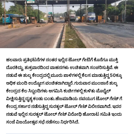
ಹಲವಾರು ಪ್ರತಿಭಟನೆಗಳ ನಂತರ ಇಲ್ಲಿನ ಟೋಲ್ ಗೇಟಿಗೆ ಕೊನೆಗೂ ಮುಕ್ತಿ
ದೊರಕಿದ್ದು, ಶುಕ್ರವಾರದಿಂದ ವಾಹನಗಳು ಉಚಿತವಾಗಿ ಸಂಚರಿಸುತ್ತಿವೆ. ಈ
ನಡುವೆ ಈ ಶುಲ್ಕ ಕೇಂದ್ರದಲ್ಲಿ ಮೂರು ಪಾಳಿಗಳಲ್ಲಿ ಕೆಲಸ ಮಾಡುತ್ತಿದ್ದ 50ಕ್ಕೂ
ಅಧಿಕ ಮಂದಿ ಉದ್ಯೋಗ ವಂಚಿತರಾಗಿದ್ದಾರೆ. ಗುರುವಾರ ಮುಂಜಾನೆ ಶುಲ್ಕ
ಕೇಂದ್ರದ ಕೆಲ ಸಿಬ್ಬಂದಿಗಳು ಆಗಮಿಸಿ ಕುರ್ಚಿಗಳಲ್ಲಿ ಕುಳಿತು ಮೊಬೈಲ್
ವೀಕ್ಷಿಸುತ್ತಿದ್ದ ದೃಶ್ಯ ಕಂಡು ಬಂತು.ಹೆಜಮಾಡಿಯ ನವಯುಗ ಟೋಲ್ ಗೇಟ್ ಗೆ
ಕೇಂದ್ರ ಸರ್ಕಾರ ನಡೆಸುತ್ತಿದ್ದ ಸುರತ್ಕಲ್ ಟೋಲ್ ಗೇಟ್ ವಿಲೀನವಾಗಿದೆ. ಇದರ
ನಡುವೆ ಇಲ್ಲಿನ ಸುರತ್ಕಲ್ ಟೋಲ್ ಗೇಟ್ ವಿರೋಧಿ ಹೋರಾಟ ಸಮಿತಿ ಇಂದು
ಸಂಜೆ ವಿಜಯೋತ್ಸವ ಸಭೆ ನಡೆಸಲು ನಿರ್ಧರಿಸಿದೆ.