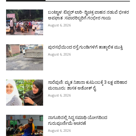
ಬಂಟ್ವಾಳ: ಟಿಪ್ಪರ್ ಲಾರಿ- ದ್ವಿಚಕ್ರ ವಾಹನ ನಡುವೆ ಭೀಕರ
ಅಪಘಾತ :ಸವಾರರಿಬ್ಬರಿಗೆ ಗಂಭೀರ ಗಾಯ
August 6, 2026
ಪುರಸಭೆಯಿಂದ ರಸ್ತೆ ಗುಂಡಿಗಳಿಗೆ ತಾತ್ಕಾಲಿಕ ಮುಕ್ತಿ
August 6, 2026
ಸಾರೆಪುಣಿ: ಮೃತ ನಿಶಾನಾ ಕುಟುಂಬಕ್ಕೆ 3 ಲಕ್ಷ ಪರಿಹಾರ
ಮಂಜೂರು: ಶಾಸಕ ಅಶೋಕ್ ರೈ
August 6, 2026
ನಾಗೂರಿನಲ್ಲಿ ಸಿದ್ಧ ಸಮಾಧಿ ಯೋಗದಿಂದ
ಗುರುಪೂರ್ಣಿಮೆ ಆಚರಣೆ
August 6, 2026