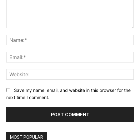
Comment:
Na
Ema
Web
Save my name, email, and website in this browser for the
next time I comment.
MOST POPULAR