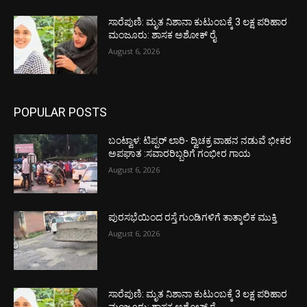
ಸಾರೆಪುಣಿ: ಮೃತ ನಿಶಾನಾ ಕುಟುಂಬಕ್ಕೆ 3 ಲಕ್ಷ ಪರಿಹಾರ
ಮಂಜೂರು: ಶಾಸಕ ಅಶೋಕ್ ರೈ
August 6, 2026
POPULAR POSTS
ಬಂಟ್ವಾಳ: ಟಿಪ್ಪರ್ ಲಾರಿ- ದ್ವಿಚಕ್ರ ವಾಹನ ನಡುವೆ ಭೀಕರ
ಅಪಘಾತ :ಸವಾರರಿಬ್ಬರಿಗೆ ಗಂಭೀರ ಗಾಯ
August 6, 2026
ಪುರಸಭೆಯಿಂದ ರಸ್ತೆ ಗುಂಡಿಗಳಿಗೆ ತಾತ್ಕಾಲಿಕ ಮುಕ್ತಿ
August 6, 2026
ಸಾರೆಪುಣಿ: ಮೃತ ನಿಶಾನಾ ಕುಟುಂಬಕ್ಕೆ 3 ಲಕ್ಷ ಪರಿಹಾರ
ಮಂಜೂರು: ಶಾಸಕ ಅಶೋಕ್ ರೈ