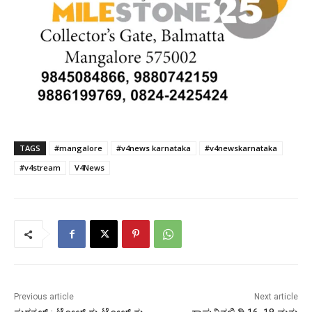
TAGS
#mangalore
#v4news karnataka
#v4newskarnataka
#v4stream
V4News
Previous article
Next article