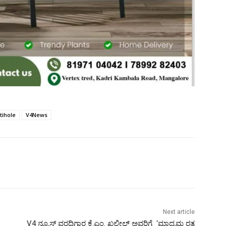
tihole
V4News
Next article
V4 ನ್ಯೂಸ್ ವರದಿಗಾರ ಕೆ.ಎಂ. ಖಲೀಲ್‌ ಅವರಿಗೆ ‘ಮಾಧ್ಯಮ ರತ್ನ