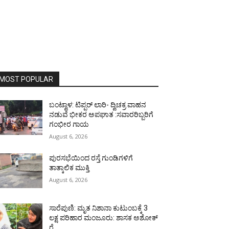
MOST POPULAR
ಬಂಟ್ವಾಳ: ಟಿಪ್ಪರ್ ಲಾರಿ- ದ್ವಿಚಕ್ರ ವಾಹನ
ನಡುವೆ ಭೀಕರ ಅಪಘಾತ :ಸವಾರರಿಬ್ಬರಿಗೆ
ಗಂಭೀರ ಗಾಯ
August 6, 2026
ಪುರಸಭೆಯಿಂದ ರಸ್ತೆ ಗುಂಡಿಗಳಿಗೆ
ತಾತ್ಕಾಲಿಕ ಮುಕ್ತಿ
August 6, 2026
ಸಾರೆಪುಣಿ: ಮೃತ ನಿಶಾನಾ ಕುಟುಂಬಕ್ಕೆ 3
ಲಕ್ಷ ಪರಿಹಾರ ಮಂಜೂರು: ಶಾಸಕ ಅಶೋಕ್
ರೈ