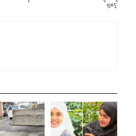
ಪ್ರಶಸ್ತಿ’