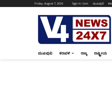
Friday, August 7, 2026
Sign in / Join
ಮುಖಪುಟ
ಕರ
ಮುಖಪುಟ
ಕರಾವಳಿ
ರಾಜ್ಯ
ರಾಷ್ಟ್ರೀಯ