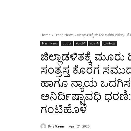
Home
Fresh News
ಜಿಲ್ಲಾಡಳಿತಕ್ಕೆ ಮೂರು ದಿನಗಳ ಗಡುವು : 
Fresh News
udupi
ಕರಾವಳಿ
ಉಡುಪಿ
ರಾಜಕೀಯ
ಜಿಲ್ಲಾಡಳಿತಕ್ಕೆ ಮೂರು
ಸಂತ್ರಸ್ತ ಕೊರಗ ಸಮ
ಹಾಗೂ ನ್ಯಾಯ ಒದಗಿಸಬ
ಅನಿರ್ದಿಷ್ಟಾವಧಿ ಧರಣ
ಗಂಟಿಹೊಳೆ
By
v4team
April 21, 2025