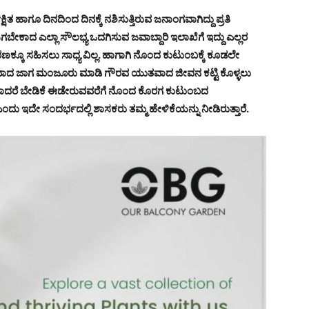
ಾಗೂ ದಿನದಿಂದ ದಿನಕ್ಕೆ ನಶಿಸುತ್ತಿರುವ ಜನಾಂಗವಾಗಿದ್ದು ಪ್ರತಿ
ೇಕಾದ ಎಲ್ಲಾ ಸೌಲಭ್ಯ ಒದಗಿಸುವ ಜವಾಬ್ದಾರಿ ಇಲಾಖೆಗೆ ಇದ್ದು ಎಲ್ಲರ
ಕ್ಕೂ ಸಹಿಸಲು ಸಾಧ್ಯ ವಿಲ್ಲ. ಹಾಗಾಗಿ ನೊಂದ ಕುಟುಂಬಕ್ಕೆ ಕೂಡಲೇ
ವಾದ ಜಾಗ ಮಂಜೂರು ಮಾಡಿ ಗೌರವ ಯುತವಾದ ಜೀವನ ಕಟ್ಟಿ ಕೊಳ್ಳಲು
ಇಲ್ಲವಾದರೆ ಬೇಡಿಕೆ ಈಡೇರುವವರೆಗೆ ನೊಂದ ಕೊರಗ ಕುಟುಂಬದ
ಇದೇ ಸಂದರ್ಭದಲ್ಲಿ ಶಾಸಕರು ತಮ್ಮ ಹೇಳಿಕೆಯನ್ನು ನೀಡಿರುತ್ತಾರೆ.