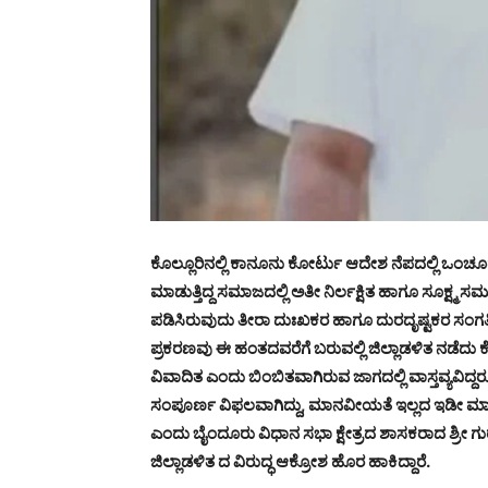
ಕೊಲ್ಲೂರಿನಲ್ಲಿ ಕಾನೂನು ಕೋರ್ಟು ಆದೇಶ ನೆಪದಲ್ಲಿ ಒ
ಮಾಡುತ್ತಿದ್ದ ಸಮಾಜದಲ್ಲಿ ಅತೀ ನಿರ್ಲಕ್ಷಿತ ಹಾಗೂ ಸೂಕ್
ಪಡಿಸಿರುವುದು ತೀರಾ ದುಃಖಕರ ಹಾಗೂ ದುರದೃಷ್ಟಕರ ಸಂಗತ
ಪ್ರಕರಣವು ಈ ಹಂತದವರೆಗೆ ಬರುವಲ್ಲಿ ಜಿಲ್ಲಾಡಳಿತ ನಡ
ವಿವಾದಿತ ಎಂದು ಬಿಂಬಿತವಾಗಿರುವ ಜಾಗದಲ್ಲಿ ವಾಸ್ತವ್ಯವಿದ್
ಸಂಪೂರ್ಣ ವಿಫಲವಾಗಿದ್ದು, ಮಾನವೀಯತೆ ಇಲ್ಲದ ಇಡೀ ಮಾನವ 
ಎಂದು ಬೈಂದೂರು ವಿಧಾನ ಸಭಾ ಕ್ಷೇತ್ರದ ಶಾಸಕರಾದ ಶ್ರೀ ಗುರುರ
ಜಿಲ್ಲಾಡಳಿತ ದ ವಿರುದ್ಧ ಆಕ್ರೋಶ ಹೊರ ಹಾಕಿದ್ದಾರೆ.