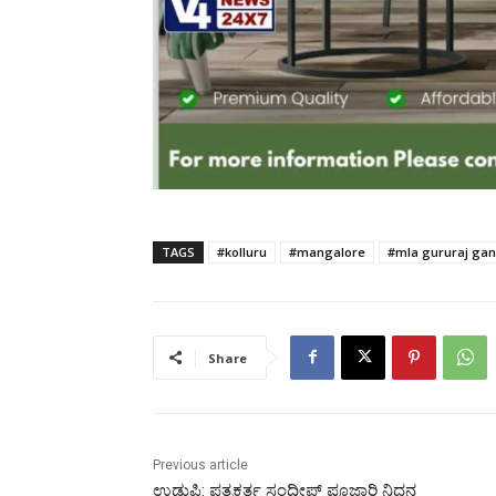
TAGS
#kolluru
#mangalore
#mla gururaj gan
Share
Previous article
ಉಡುಪಿ: ಪತ್ರಕರ್ತ ಸಂದೀಪ್ ಪೂಜಾರಿ ನಿಧನ