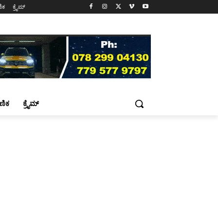
ಷಣಿಕ
ಕ್ರೈಮ್
್ಷಣಿಕ
ಕ್ರೈಮ್