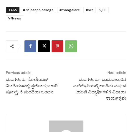
TAGS
# st joseph college
#mangalore
#ncc
SJEC
V4News
Previous article
Next article
ಮಂಗಳೂರು: ಸೋಶಿಯಲ್
ಮಂಗಳೂರು : ವಾಮಂಜೂರಿನ
ಮೀಡಿಯಾದಲ್ಲಿ ಪ್ರಚೋದನಾಕಾರಿ
ಎಸ್‌ಜೆಇಸಿಯಲ್ಲಿ ಅಂತಿಮ ವರ್ಷದ
ಪೋಸ್ಟ್- 6 ಮಂದಿಯ ಬಂಧನ
ಯುಜಿ ವಿದ್ಯಾರ್ಥಿಗಳಿಗೆ ವಿದಾಯ
ಕಾರ್ಯಕ್ರಮ