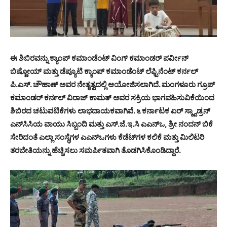
ಈ ಶಿಬಿರವನ್ನು ಕ್ಯಾಂಪ್ ಕಮಾಂಡೆಂಟ್ ವಿಂಗ್ ಕಮಾಂಡರ್ ಪರ್ವೀನ್
ಬಿಷ್ಣೋಯ್ ಮತ್ತು ಡೆಪ್ಯೂಟಿ ಕ್ಯಾಂಪ್ ಕಮಾಂಡೆಂಟ್ ಲೆಫ್ಟಿನೆಂಟ್ ಕರ್ನಲ್
ಪಿ.ಎಸ್. ಚೌಹಾಣ್ ಅವರ ನೇತೃತ್ವದಲ್ಲಿ ಆಯೋಜಿಸಲಾಗಿದೆ. ಮಂಗಳೂರು ಗ್ರೂಪ್
ಕಮಾಂಡರ್ ಕರ್ನಲ್ ವಿರಾಜ್ ಕಾಮತ್ ಅವರ ಸಕ್ರಿಯ ಭಾಗವಹಿಸುವಿಕೆಯಿಂದ
ಶಿಬಿರದ ಚಟುವಟಿಕೆಗಳು ಲಾಭದಾಯಕವಾಗಿವೆ. ೬ ಕರ್ನಾಟಕ ಏರ್ ಸ್ಕ್ವಾಡ್ರನ್
ಎನ್‌ಸಿಸಿಯ ವಾಯು ಸಿಬ್ಬಂದಿ ಮತ್ತು ಎಸ್.ಜೆ.ಇ.ಸಿ ಎಎನ್‌ಒ, ಶ್ರೀ ನಂದನ್ ಬಿಕೆ
ಸೇರಿದಂತೆ ಎಲ್ಲಾ ಸಂಸ್ಥೆಗಳ ಎಎನ್‌ಒಗಳು ಕೆಡೆಟ್‌ಗಳ ಕಲಿಕೆ ಮತ್ತು ಮಿಲಿಟರಿ
ತರಬೇತಿಯನ್ನು ಹೆಚ್ಚಿಸಲು ಸಮರ್ಪಿತವಾಗಿ ತೊಡಗಿಸಿಕೊಂಡಿದ್ದಾರೆ.