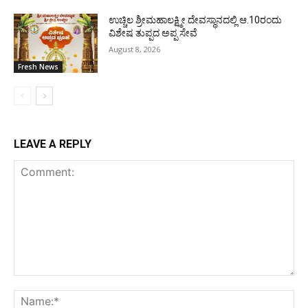
ಉಚ್ಚಿಲ ಶ್ರೀಮಹಾಲಕ್ಷ್ಮೀ ದೇವಸ್ಥಾನದಲ್ಲಿ ಆ.10ರಂದು
ವಿಶೇಷ ತುಪ್ಪದ ಅಪ್ಪ ಸೇವೆ
August 8, 2026
Fresh News
LEAVE A REPLY
Comment:
Na