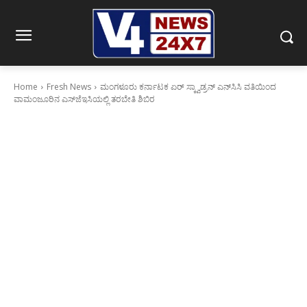
Home
Fresh News
ಮಂಗಳೂರು ಕರ್ನಾಟಕ ಏರ್ ಸ್ಕ್ವಾಡ್ರನ್ ಎನ್‌ಸಿಸಿ ವತಿಯಿಂದ
ವಾಮಂಜೂರಿನ ಎಸ್‌ಜೆಇಸಿಯಲ್ಲಿ ತರಬೇತಿ ಶಿಬಿರ