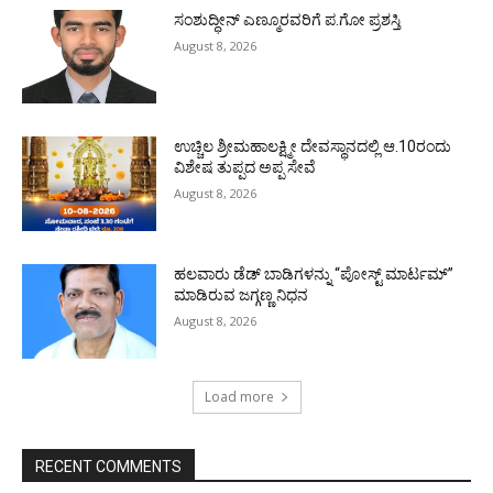
ಸಂಶುದ್ಧೀನ್ ಎಣ್ಮೂರವರಿಗೆ ಪ.ಗೋ ಪ್ರಶಸ್ತಿ
August 8, 2026
ಉಚ್ಚಿಲ ಶ್ರೀಮಹಾಲಕ್ಷ್ಮೀ ದೇವಸ್ಥಾನದಲ್ಲಿ ಆ.10ರಂದು
ವಿಶೇಷ ತುಪ್ಪದ ಅಪ್ಪ ಸೇವೆ
August 8, 2026
ಹಲವಾರು ಡೆಡ್ ಬಾಡಿಗಳನ್ನು “ಪೋಸ್ಟ್ ಮಾರ್ಟಮ್”
ಮಾಡಿರುವ ಜಗ್ಗಣ್ಣ ನಿಧನ
August 8, 2026
Load more
RECENT COMMENTS