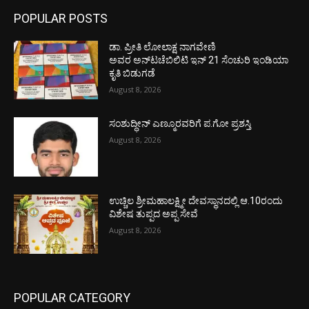
POPULAR POSTS
ಡಾ. ಪ್ರೀತಿ ಲೋಲಾಕ್ಷ ನಾಗವೇಣಿ
ಅವರ ಅನ್‌ಟಚೆಬಿಲಿಟಿ ಇನ್ 21 ಸೆಂಚುರಿ ಇಂಡಿಯಾ
ಕೃತಿ ಬಿಡುಗಡೆ
August 8, 2026
ಸಂಶುದ್ಧೀನ್ ಎಣ್ಮೂರವರಿಗೆ ಪ.ಗೋ ಪ್ರಶಸ್ತಿ
August 8, 2026
ಉಚ್ಚಿಲ ಶ್ರೀಮಹಾಲಕ್ಷ್ಮೀ ದೇವಸ್ಥಾನದಲ್ಲಿ ಆ.10ರಂದು
ವಿಶೇಷ ತುಪ್ಪದ ಅಪ್ಪ ಸೇವೆ
August 8, 2026
POPULAR CATEGORY