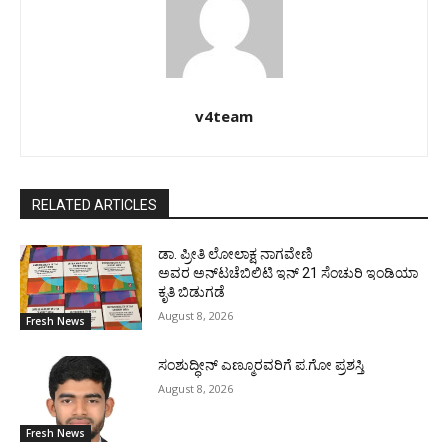
v4team
RELATED ARTICLES
ಡಾ. ಪ್ರೀತಿ ಲೋಲಾಕ್ಷ ನಾಗವೇಣಿ
ಅವರ ಅನ್‌ಟಚೆಬಿಲಿಟಿ ಇನ್ 21 ಸೆಂಚುರಿ ಇಂಡಿಯಾ
ಕೃತಿ ಬಿಡುಗಡೆ
August 8, 2026
Fresh News
ಸಂಶುದ್ಧೀನ್ ಎಣ್ಮೂರವರಿಗೆ ಪ.ಗೋ ಪ್ರಶಸ್ತಿ
August 8, 2026
Fresh News