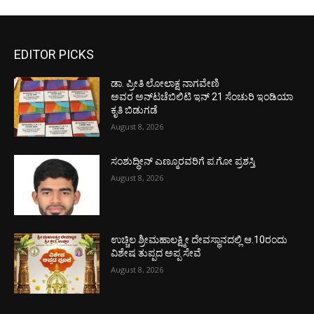
EDITOR PICKS
ಡಾ. ಪ್ರೀತಿ ಲೋಲಾಕ್ಷ ನಾಗವೇಣಿ
ಅವರ ಅನ್‌ಟಚೆಬಿಲಿಟಿ ಇನ್ 21 ಸೆಂಚುರಿ ಇಂಡಿಯಾ
ಕೃತಿ ಬಿಡುಗಡೆ
August 8, 2026
ಸಂಶುದ್ಧೀನ್ ಎಣ್ಮೂರವರಿಗೆ ಪ.ಗೋ ಪ್ರಶಸ್ತಿ
August 8, 2026
ಉಚ್ಚಿಲ ಶ್ರೀಮಹಾಲಕ್ಷ್ಮೀ ದೇವಸ್ಥಾನದಲ್ಲಿ ಆ.10ರಂದು
ವಿಶೇಷ ತುಪ್ಪದ ಅಪ್ಪ ಸೇವೆ
August 8, 2026