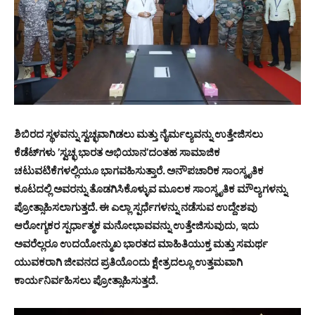
ಶಿಬಿರದ ಸ್ಥಳವನ್ನು ಸ್ವಚ್ಛವಾಗಿಡಲು ಮತ್ತು ನೈರ್ಮಲ್ಯವನ್ನು ಉತ್ತೇಜಿಸಲು
ಕೆಡೆಟ್‌ಗಳು ’ಸ್ವಚ್ಛ ಭಾರತ ಅಭಿಯಾನ’ದಂತಹ ಸಾಮಾಜಿಕ
ಚಟುವಟಿಕೆಗಳಲ್ಲಿಯೂ ಭಾಗವಹಿಸುತ್ತಾರೆ. ಅನೌಪಚಾರಿಕ ಸಾಂಸ್ಕೃತಿಕ
ಕೂಟದಲ್ಲಿ ಅವರನ್ನು ತೊಡಗಿಸಿಕೊಳ್ಳುವ ಮೂಲಕ ಸಾಂಸ್ಕೃತಿಕ ಮೌಲ್ಯಗಳನ್ನು
ಪ್ರೋತ್ಸಾಹಿಸಲಾಗುತ್ತದೆ. ಈ ಎಲ್ಲಾ ಸ್ಪರ್ಧೆಗಳನ್ನು ನಡೆಸುವ ಉದ್ದೇಶವು
ಆರೋಗ್ಯಕರ ಸ್ಪರ್ಧಾತ್ಮಕ ಮನೋಭಾವವನ್ನು ಉತ್ತೇಜಿಸುವುದು, ಇದು
ಅವರೆಲ್ಲರೂ ಉದಯೋನ್ಮುಖ ಭಾರತದ ಮಾಹಿತಿಯುಕ್ತ ಮತ್ತು ಸಮರ್ಥ
ಯುವಕರಾಗಿ ಜೀವನದ ಪ್ರತಿಯೊಂದು ಕ್ಷೇತ್ರದಲ್ಲೂ ಉತ್ತಮವಾಗಿ
ಕಾರ್ಯನಿರ್ವಹಿಸಲು ಪ್ರೋತ್ಸಾಹಿಸುತ್ತದೆ.