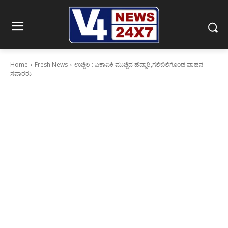
Home
Fresh News
ಉಚ್ಚಿಲ : ಏಕಾಏಕಿ ಮುಚ್ಚಿದ ಹೆದ್ದಾರಿ,ಗಲಿಬಿಲಿಗೊಂಡ ವಾಹನ
ಸವಾರರು