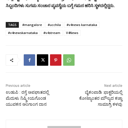
ಸಿಬ್ಬಂದಿಗಳು ಸುಗಮ ಸಂಚಾರ ವ್ಯವಸ್ಥೆಯ ಬಗ್ಗೆ ಗಮನ ಹರಿಸಿ ಸ್ಥಳದಲ್ಲಿದ್ದರು.
TAGS
#mangalore
#ucchila
#v4news karnataka
#v4newskarnataka
#v4stream
V4News
Previous article
Next article
ಉಡುಪಿ : ರಸ್ತೆ ಅಪಘಾತದಲ್ಲಿ
ಬೈಕಂಪಾಡಿ :ಫಾಕ್ಟರಿಯಲ್ಲಿ
ಮೆದುಳು ನಿಷ್ಕ್ರೀಯಗೊಂಡ
ಕೋಟ್ಯಾಂತರ ಮೌಲ್ಯದ ಕಚ್ಚಾ
ಯುವಕನ ಅಂಗಾಂಗ ದಾನ
ಸಾಮಾಗ್ರಿ ಕಳವು