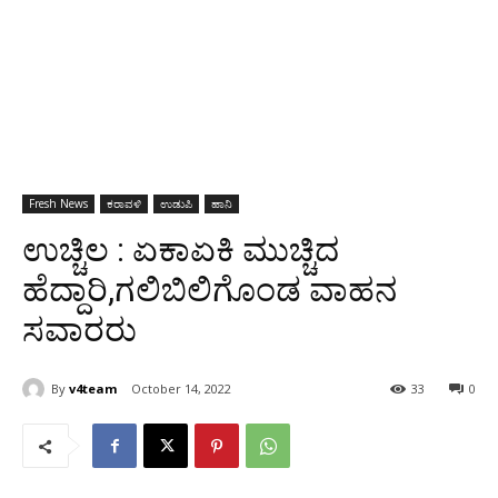
Fresh News
ಕರಾವಳಿ
ಉಡುಪಿ
ಹಾನಿ
ಉಚ್ಚಿಲ : ಏಕಾಏಕಿ ಮುಚ್ಚಿದ
ಹೆದ್ದಾರಿ,ಗಲಿಬಿಲಿಗೊಂಡ ವಾಹನ
ಸವಾರರು
By
v4team
October 14, 2022
33
0