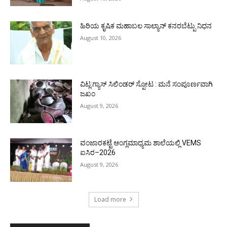
ಹಿರಿಯ ಕೃಷಿಕ ಮಹಾಬಲ ಸಾಲ್ಯಾನ್ ಕನರಬೆಟ್ಪು ನಿಧನ
August 10, 2026
ವಿಟ್ಲ:ಗ್ಯಾಸ್ ಸಿಲಿಂಡರ್ ಸ್ಪೋಟ : ಮನೆ ಸಂಪೂರ್ಣವಾಗಿ
ಜಖಂ
August 9, 2026
ವಂಜಾರಕಟ್ಟೆ ಆಂಗ್ಲಮಾಧ್ಯಮ ಶಾಲೆಯಲ್ಲಿ VEMS
ಐಸಿರ–2026
August 9, 2026
Load more