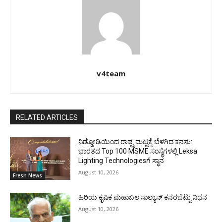
v4team
RELATED ARTICLES
ನಿಡ್ಡೋಡಿಯಿಂದ ರಾಷ್ಟ್ರಮಟ್ಟಕ್ಕೆ ಬೆಳಗಿದ ಕನಸು:
ಭಾರತದ Top 100 MSME ಸಂಸ್ಥೆಗಳಲ್ಲಿ Leksa
Lighting Technologiesಗೆ ಸ್ಥಾನ
August 10, 2026
Fresh News
ಹಿರಿಯ ಕೃಷಿಕ ಮಹಾಬಲ ಸಾಲ್ಯಾನ್ ಕನರಬೆಟ್ಪು ನಿಧನ
August 10, 2026