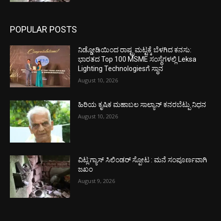
POPULAR POSTS
ನಿಡ್ಡೋಡಿಯಿಂದ ರಾಷ್ಟ್ರಮಟ್ಟಕ್ಕೆ ಬೆಳಗಿದ ಕನಸು:
ಭಾರತದ Top 100 MSME ಸಂಸ್ಥೆಗಳಲ್ಲಿ Leksa
Lighting Technologiesಗೆ ಸ್ಥಾನ
August 10, 2026
ಹಿರಿಯ ಕೃಷಿಕ ಮಹಾಬಲ ಸಾಲ್ಯಾನ್ ಕನರಬೆಟ್ಪು ನಿಧನ
August 10, 2026
ವಿಟ್ಲ:ಗ್ಯಾಸ್ ಸಿಲಿಂಡರ್ ಸ್ಪೋಟ : ಮನೆ ಸಂಪೂರ್ಣವಾಗಿ
ಜಖಂ
August 9, 2026