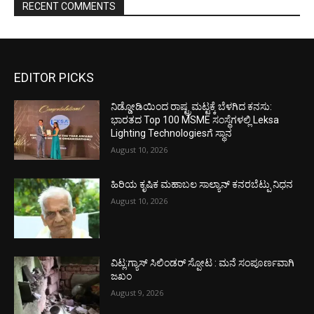
RECENT COMMENTS
EDITOR PICKS
ನಿಡ್ಡೋಡಿಯಿಂದ ರಾಷ್ಟ್ರಮಟ್ಟಕ್ಕೆ ಬೆಳಗಿದ ಕನಸು:
ಭಾರತದ Top 100 MSME ಸಂಸ್ಥೆಗಳಲ್ಲಿ Leksa
Lighting Technologiesಗೆ ಸ್ಥಾನ
August 10, 2026
ಹಿರಿಯ ಕೃಷಿಕ ಮಹಾಬಲ ಸಾಲ್ಯಾನ್ ಕನರಬೆಟ್ಪು ನಿಧನ
August 10, 2026
ವಿಟ್ಲ:ಗ್ಯಾಸ್ ಸಿಲಿಂಡರ್ ಸ್ಪೋಟ : ಮನೆ ಸಂಪೂರ್ಣವಾಗಿ
ಜಖಂ
August 9, 2026