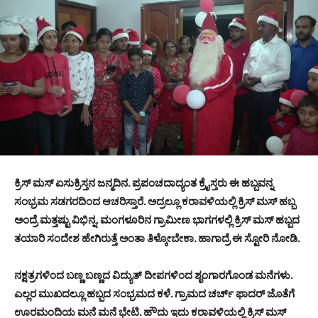
ಕ್ರಿಸ್ ಮಸ್ ಏಸುಕ್ರಿಸ್ತನ ಜನ್ಮದಿನ. ಪ್ರಪಂಚದಾದ್ಯಂತ ಕ್ರೈಸ್ತರು ಈ ಹಬ್ಬವನ್ನ
ಸಂಭ್ರಮ ಸಡಗರದಿಂದ ಆಚರಿಸ್ತಾರೆ. ಅದ್ರಲ್ಲೂ ಕರಾವಳಿಯಲ್ಲಿ ಕ್ರಿಸ್ ಮಸ್ ಹಬ್ಬ
ಅಂದ್ರೆ ಮತ್ತಷ್ಟು ವಿಭಿನ್ನ. ಮಂಗಳೂರಿನ ಗ್ರಾಮೀಣ ಭಾಗಗಳಲ್ಲಿ ಕ್ರಿಸ್ ಮಸ್ ಹಬ್ಬದ
ತಯಾರಿ ಸಂದೇಶ ಹೇಗಿರುತ್ತೆ ಅಂತಾ ತಿಳ್ಕೋಬೇಕಾ. ಹಾಗಾದ್ರೆ ಈ ಸ್ಟೋರಿ ನೋಡಿ.
ನಕ್ಷತ್ರಗಳಿಂದ ಬಣ್ಣ ಬಣ್ಣದ ವಿದ್ಯುತ್ ದೀಪಗಳಿಂದ ಶೃಂಗಾರಗೊಂಡ ಮನೆಗಳು.
ಎಲ್ಲರ ಮುಖದಲ್ಲೂ ಹಬ್ಬದ ಸಂಭ್ರಮದ ಕಳೆ. ಗ್ರಾಮದ ಚರ್ಚ್ ಫಾದರ್ ಜೊತೆಗೆ
ಊರಮಂದಿಯ ಮನೆ ಮನೆ ಭೇಟಿ. ಹೌದು ಇದು ಕರಾವಳಿಯಲ್ಲಿ ಕ್ರಿಸ್ ಮಸ್