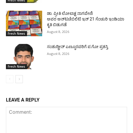
Fresh News
ಡಾ. ಪ್ರೀತಿ ಲೋಲಾಕ್ಷ ನಾಗವೇಣಿ
ಅವರ ಅನ್‌ಟಚೆಬಿಲಿಟಿ ಇನ್ 21 ಸೆಂಚುರಿ ಇಂಡಿಯಾ
ಕೃತಿ ಬಿಡುಗಡೆ
August 8, 2026
Fresh News
ಸಂಶುದ್ಧೀನ್ ಎಣ್ಮೂರವರಿಗೆ ಪ.ಗೋ ಪ್ರಶಸ್ತಿ
August 8, 2026
Fresh News
LEAVE A REPLY