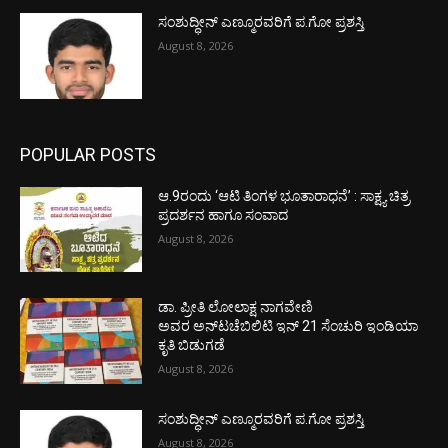
ಸಂಶುದ್ಧೀನ್ ಎಣ್ಮೂರವರಿಗೆ ಪ.ಗೋ ಪ್ರಶಸ್ತಿ
August 8, 2026
POPULAR POSTS
ಆ.9ರಂದು ‘ಆಟಿ ತಿಂಗಳ ಭೂತಾರಾಧನೆ’ : ಸಾಕ್ಷ್ಯ ಚಿತ್ರ
ಪ್ರದರ್ಶನ ಹಾಗೂ ಸಂವಾದ
August 8, 2026
ಡಾ. ಪ್ರೀತಿ ಲೋಲಾಕ್ಷ ನಾಗವೇಣಿ
ಅವರ ಅನ್‌ಟಚೆಬಿಲಿಟಿ ಇನ್ 21 ಸೆಂಚುರಿ ಇಂಡಿಯಾ
ಕೃತಿ ಬಿಡುಗಡೆ
August 8, 2026
ಸಂಶುದ್ಧೀನ್ ಎಣ್ಮೂರವರಿಗೆ ಪ.ಗೋ ಪ್ರಶಸ್ತಿ
August 8, 2026