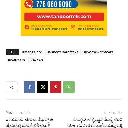
TAGS
#mangalore
#v4news karnataka
#v4newskarnataka
#v4stream
V4News
Previous article
Next article
ಉಡುಪಿಯ ಮಲಬಾರ್‍ಗೋಲ್ಡ್ &
ಸುರತ್ಕಲ್ ನ ಕೃಷ್ಣಾಪುರದಲ್ಲಿ ಚೂರಿ
ಡೈಮಂಡ್ಸ್ ಮಳಿಗೆ ವಿಶಿಷ್ಟವಾಗಿ
ಇರಿತ: ಗಂಭೀರ ಗಾಯಗೊಂಡಿದ್ದ ವ್ಯಕ್ತಿ