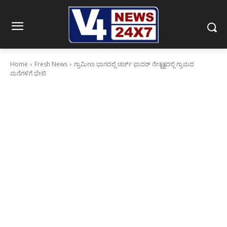
Home
Fresh News
ಗ್ರಾಮೀಣ ಭಾಗದಲ್ಲಿ ಚರ್ಚ್ ಫಾದರ್ ನೇತೃತ್ವದಲ್ಲಿ ಗ್ರಾಮದ
ಮನೆಗಳಿಗೆ ಭೇಟಿ