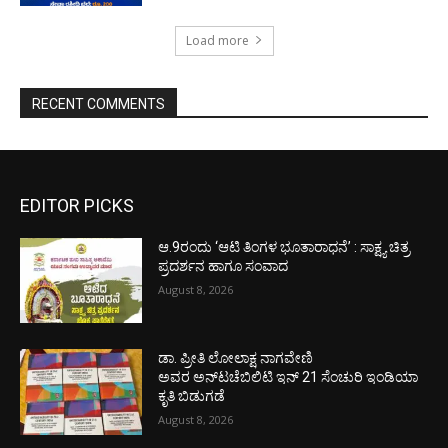
Load more
RECENT COMMENTS
EDITOR PICKS
ಆ.9ರಂದು ‘ಆಟಿ ತಿಂಗಳ ಭೂತಾರಾಧನೆ’ : ಸಾಕ್ಷ್ಯ ಚಿತ್ರ
ಪ್ರದರ್ಶನ ಹಾಗೂ ಸಂವಾದ
August 8, 2026
ಡಾ. ಪ್ರೀತಿ ಲೋಲಾಕ್ಷ ನಾಗವೇಣಿ
ಅವರ ಅನ್‌ಟಚೆಬಿಲಿಟಿ ಇನ್ 21 ಸೆಂಚುರಿ ಇಂಡಿಯಾ
ಕೃತಿ ಬಿಡುಗಡೆ
August 8, 2026