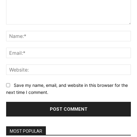
Comment:
Na
Ema
Web
Save my name, email, and website in this browser for the
next time I comment.
MOST POPULAR