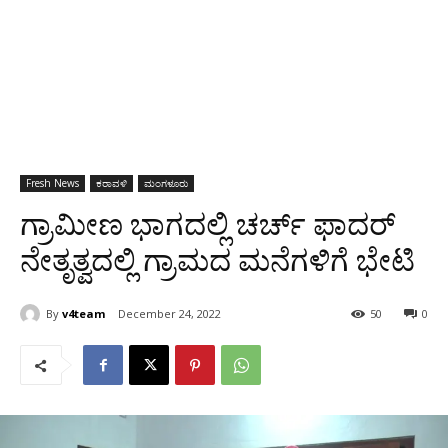
Fresh News
ಕರಾವಳಿ
ಮಂಗಳೂರು
ಗ್ರಾಮೀಣ ಭಾಗದಲ್ಲಿ ಚರ್ಚ್ ಫಾದರ್
ನೇತೃತ್ವದಲ್ಲಿ ಗ್ರಾಮದ ಮನೆಗಳಿಗೆ ಭೇಟಿ
By
v4team
December 24, 2022
50
0