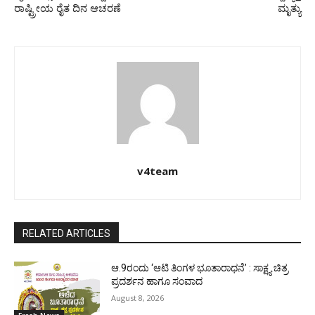
ರಾಷ್ಟ್ರೀಯ ರೈತ ದಿನ ಆಚರಣೆ
ಮೃತ್ಯು
v4team
RELATED ARTICLES
ಆ.9ರಂದು ‘ಆಟಿ ತಿಂಗಳ ಭೂತಾರಾಧನೆ’ : ಸಾಕ್ಷ್ಯ ಚಿತ್ರ
ಪ್ರದರ್ಶನ ಹಾಗೂ ಸಂವಾದ
August 8, 2026