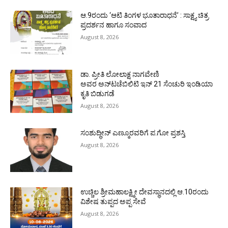
ಆ.9ರಂದು ‘ಆಟಿ ತಿಂಗಳ ಭೂತಾರಾಧನೆ’ : ಸಾಕ್ಷ್ಯ ಚಿತ್ರ
ಪ್ರದರ್ಶನ ಹಾಗೂ ಸಂವಾದ
August 8, 2026
ಡಾ. ಪ್ರೀತಿ ಲೋಲಾಕ್ಷ ನಾಗವೇಣಿ
ಅವರ ಅನ್‌ಟಚೆಬಿಲಿಟಿ ಇನ್ 21 ಸೆಂಚುರಿ ಇಂಡಿಯಾ
ಕೃತಿ ಬಿಡುಗಡೆ
August 8, 2026
ಸಂಶುದ್ಧೀನ್ ಎಣ್ಮೂರವರಿಗೆ ಪ.ಗೋ ಪ್ರಶಸ್ತಿ
August 8, 2026
ಉಚ್ಚಿಲ ಶ್ರೀಮಹಾಲಕ್ಷ್ಮೀ ದೇವಸ್ಥಾನದಲ್ಲಿ ಆ.10ರಂದು
ವಿಶೇಷ ತುಪ್ಪದ ಅಪ್ಪ ಸೇವೆ
August 8, 2026