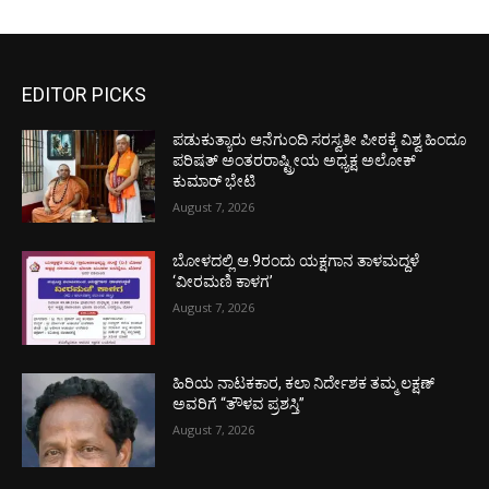
EDITOR PICKS
ಪಡುಕುತ್ಯಾರು ಆನೆಗುಂದಿ ಸರಸ್ವತೀ ಪೀಠಕ್ಕೆ ವಿಶ್ವ ಹಿಂದೂ
ಪರಿಷತ್ ಅಂತರರಾಷ್ಟ್ರೀಯ ಅಧ್ಯಕ್ಷ ಅಲೋಕ್
ಕುಮಾರ್ ಭೇಟಿ
August 7, 2026
ಬೋಳದಲ್ಲಿ ಆ.9ರಂದು ಯಕ್ಷಗಾನ ತಾಳಮದ್ದಳೆ
‘ವೀರಮಣಿ ಕಾಳಗ’
August 7, 2026
ಹಿರಿಯ ನಾಟಕಕಾರ, ಕಲಾ ನಿರ್ದೇಶಕ ತಮ್ಮ ಲಕ್ಷಣ್
ಅವರಿಗೆ “ತೌಳವ ಪ್ರಶಸ್ತಿ”
August 7, 2026