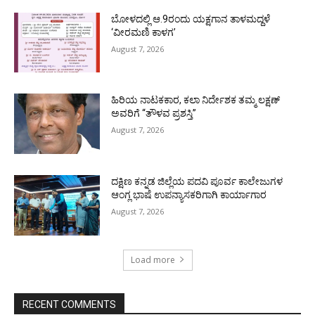
ಬೋಳದಲ್ಲಿ ಆ.9ರಂದು ಯಕ್ಷಗಾನ ತಾಳಮದ್ದಳೆ
‘ವೀರಮಣಿ ಕಾಳಗ’
August 7, 2026
ಹಿರಿಯ ನಾಟಕಕಾರ, ಕಲಾ ನಿರ್ದೇಶಕ ತಮ್ಮ ಲಕ್ಷಣ್
ಅವರಿಗೆ “ತೌಳವ ಪ್ರಶಸ್ತಿ”
August 7, 2026
ದಕ್ಷಿಣ ಕನ್ನಡ ಜಿಲ್ಲೆಯ ಪದವಿ ಪೂರ್ವ ಕಾಲೇಜುಗಳ
ಆಂಗ್ಲ ಭಾಷೆ ಉಪನ್ಯಾಸಕರಿಗಾಗಿ ಕಾರ್ಯಾಗಾರ
August 7, 2026
Load more
RECENT COMMENTS