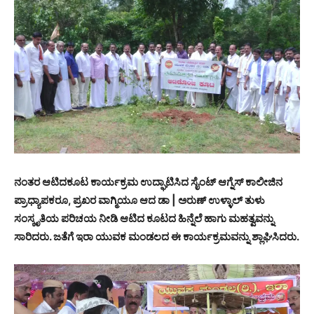
ನಂತರ ಆಟಿದಕೂಟ ಕಾರ್ಯಕ್ರಮ ಉದ್ಘಾಟಿಸಿದ ಸೈಂಟ್ ಆಗ್ನೆಸ್ ಕಾಲೀಜಿನ
ಪ್ರಾಧ್ಯಾಪಕರೂ, ಪ್ರಖರ ವಾಗ್ಮಿಯೂ ಆದ ಡಾ | ಅರುಣ್ ಉಳ್ಳಾಲ್ ತುಳು
ಸಂಸ್ಕೃತಿಯ ಪರಿಚಯ ನೀಡಿ ಆಟಿದ ಕೂಟದ ಹಿನ್ನೆಲೆ ಹಾಗು ಮಹತ್ವವನ್ನು
ಸಾರಿದರು. ಜತೆಗೆ ಇರಾ ಯುವಕ ಮಂಡಲದ ಈ ಕಾರ್ಯಕ್ರಮವನ್ನು ಶ್ಲಾಘಿಸಿದರು.