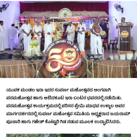
ಯುವಕ ಮಂಡಲ ಇರಾ ಇದರ ಸುವರ್ಣ ಮಹೋತ್ಸವದ ಅಂಗವಾಗಿ
ವನಮಹೋತ್ಸವ ಹಾಗು ಆಟಿದಕೂಟ ಇರಾ ಬಂಟರ ಭವನದಲ್ಲಿ ನಡೆಯಿತು.
ವನಮಹೋತ್ಸವ ಕಾರ್ಯಕ್ರಮದಲ್ಲಿ ಪರಿಸರ ಪ್ರೇಮಿ ಮಾಧವ ಉಳ್ಳಾಲ ಅವರ
ಮಾರ್ಗದರ್ಶನದಲ್ಲಿ ಸುವರ್ಣ ಮಹೋತ್ಸವ ಸಮಿತಿಯ ಅಧ್ಯಕ್ಷರಾದ ಜಯರಾಮ್
ಪೂಜಾರಿ ಹಾಗು ಗಣೇಶ್ ಕೊಟ್ಟಾರಿ ಗಿಡ ನಡುವ ಮೂಲಕ ಉದ್ಘಾಟಿಸಿದರು.