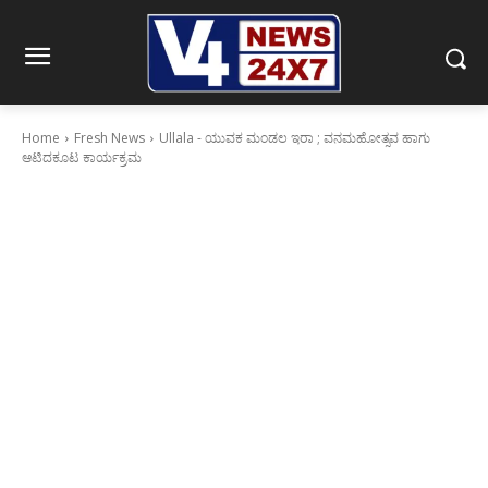
Home
Fresh News
Ullala - ಯುವಕ ಮಂಡಲ ಇರಾ ; ವನಮಹೋತ್ಸವ ಹಾಗು
ಆಟಿದಕೂಟ ಕಾರ್ಯಕ್ರಮ