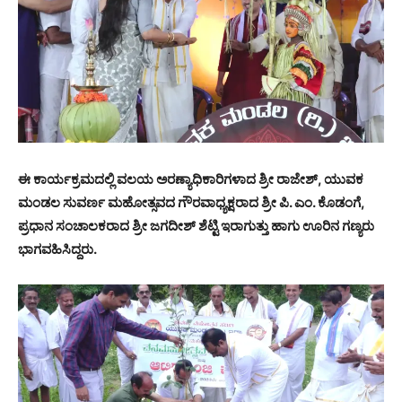
ಈ ಕಾರ್ಯಕ್ರಮದಲ್ಲಿ ವಲಯ ಅರಣ್ಯಾಧಿಕಾರಿಗಳಾದ ಶ್ರೀ ರಾಜೇಶ್, ಯುವಕ
ಮಂಡಲ ಸುವರ್ಣ ಮಹೋತ್ಸವದ ಗೌರವಾಧ್ಯಕ್ಷರಾದ ಶ್ರೀ ಪಿ. ಎಂ. ಕೊಡಂಗೆ,
ಪ್ರಧಾನ ಸಂಚಾಲಕರಾದ ಶ್ರೀ ಜಗದೀಶ್ ಶೆಟ್ಟಿ ಇರಾಗುತ್ತು ಹಾಗು ಊರಿನ ಗಣ್ಯರು
ಭಾಗವಹಿಸಿದ್ದರು.