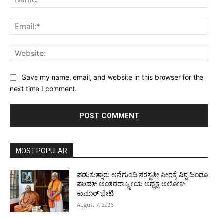
Ema
Web
Save my name, email, and website in this browser for the
next time I comment.
MOST POPULAR
ಪಡುಕುತ್ಯಾರು ಆನೆಗುಂದಿ ಸರಸ್ವತೀ ಪೀಠಕ್ಕೆ ವಿಶ್ವ ಹಿಂದೂ
ಪರಿಷತ್ ಅಂತರರಾಷ್ಟ್ರೀಯ ಅಧ್ಯಕ್ಷ ಅಲೋಕ್
ಕುಮಾರ್ ಭೇಟಿ
August 7, 2026