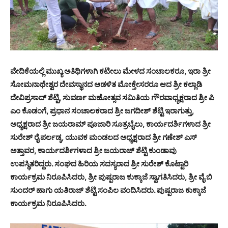
ವೇದಿಕೆಯಲ್ಲಿ ಮುಖ್ಯ ಅತಿಥಿಗಳಾಗಿ ಕಟೀಲು ಮೇಳದ ಸಂಚಾಲಕರೂ, ಇರಾ ಶ್ರೀ
ಸೋಮನಾಥೇಶ್ವರ ದೇವಸ್ಥಾನದ ಆಡಳಿತ ಮೋಕ್ತೇಸರರೂ ಆದ ಶ್ರೀ ಕಲ್ಲಾಡಿ
ದೇವಿಪ್ರಸಾದ್ ಶೆಟ್ಟಿ, ಸುವರ್ಣ ಮಹೋತ್ಸವ ಸಮಿತಿಯ ಗೌರವಾಧ್ಯಕ್ಷರಾದ ಶ್ರೀ ಪಿ
ಎಂ ಕೊಡಂಗೆ, ಪ್ರಧಾನ ಸಂಚಾಲಕರಾದ ಶ್ರೀ ಜಗದೀಶ್ ಶೆಟ್ಟಿ ಇರಾಗುತ್ತು,
ಅಧ್ಯಕ್ಷರಾದ ಶ್ರೀ ಜಯರಾಮ್ ಪೂಜಾರಿ ಸೂತ್ರಬೈಲು, ಕಾರ್ಯದರ್ಶಿಗಳಾದ ಶ್ರೀ
ಸುರೇಶ್ ರೈ ಪರ್ಲಡ್ಕ, ಯುವಕ ಮಂಡಲದ ಅಧ್ಯಕ್ಷರಾದ ಶ್ರೀ ಗಣೇಶ್ ಎಸ್
ಅತ್ತಾವರ, ಕಾರ್ಯದರ್ಶಿಗಳಾದ ಶ್ರೀ ಜಯರಾಜ್ ಶೆಟ್ಟಿ ಕುಂಡಾವು
ಉಪಸ್ಥಿತರಿದ್ದರು. ಸಂಘದ ಹಿರಿಯ ಸದಸ್ಯರಾದ ಶ್ರೀ ಸುರೇಶ್ ಕೊಟ್ಟಾರಿ
ಕಾರ್ಯಕ್ರಮ ನಿರೂಪಿಸಿದರು, ಶ್ರೀ ಪುಷ್ಪರಾಜ ಕುಕ್ಕಾಜೆ ಸ್ವಾಗತಿಸಿದರು, ಶ್ರೀ ವೈ ಬಿ
ಸುಂದರ್ ಹಾಗು ಯತಿರಾಜ್ ಶೆಟ್ಟಿ ಸಂಪಿಲ ವಂದಿಸಿದರು. ಪುಷ್ಪರಾಜ ಕುಕ್ಕಾಜೆ
ಕಾರ್ಯಕ್ರಮ ನಿರೂಪಿಸಿದರು.