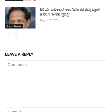
ಹಿರಿಯ ನಾಟಕಕಾರ, ಕಲಾ ನಿರ್ದೇಶಕ ತಮ್ಮ ಲಕ್ಷಣ್
ಅವರಿಗೆ “ತೌಳವ ಪ್ರಶಸ್ತಿ”
August 7, 2026
Fresh News
LEAVE A REPLY
Comment:
Na