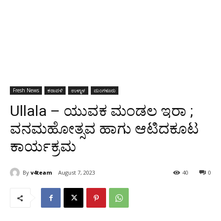
Fresh News
ಕರಾವಳಿ
ಉಳ್ಳಾಳ
ಮಂಗಳೂರು
Ullala – ಯುವಕ ಮಂಡಲ ಇರಾ ;
ವನಮಹೋತ್ಸವ ಹಾಗು ಆಟಿದಕೂಟ
ಕಾರ್ಯಕ್ರಮ
By
v4team
August 7, 2023
40
0