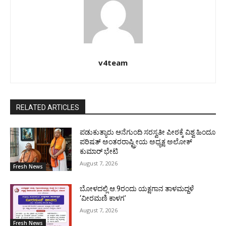
v4team
RELATED ARTICLES
ಪಡುಕುತ್ಯಾರು ಆನೆಗುಂದಿ ಸರಸ್ವತೀ ಪೀಠಕ್ಕೆ ವಿಶ್ವ ಹಿಂದೂ
ಪರಿಷತ್ ಅಂತರರಾಷ್ಟ್ರೀಯ ಅಧ್ಯಕ್ಷ ಅಲೋಕ್
ಕುಮಾರ್ ಭೇಟಿ
August 7, 2026
Fresh News
ಬೋಳದಲ್ಲಿ ಆ.9ರಂದು ಯಕ್ಷಗಾನ ತಾಳಮದ್ದಳೆ
‘ವೀರಮಣಿ ಕಾಳಗ’
August 7, 2026
Fresh News