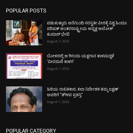
POPULAR POSTS
ಪಡುಕುತ್ಯಾರು ಆನೆಗುಂದಿ ಸರಸ್ವತೀ ಪೀಠಕ್ಕೆ ವಿಶ್ವ ಹಿಂದೂ
ಪರಿಷತ್ ಅಂತರರಾಷ್ಟ್ರೀಯ ಅಧ್ಯಕ್ಷ ಅಲೋಕ್
ಕುಮಾರ್ ಭೇಟಿ
August 7, 2026
ಬೋಳದಲ್ಲಿ ಆ.9ರಂದು ಯಕ್ಷಗಾನ ತಾಳಮದ್ದಳೆ
‘ವೀರಮಣಿ ಕಾಳಗ’
August 7, 2026
ಹಿರಿಯ ನಾಟಕಕಾರ, ಕಲಾ ನಿರ್ದೇಶಕ ತಮ್ಮ ಲಕ್ಷಣ್
ಅವರಿಗೆ “ತೌಳವ ಪ್ರಶಸ್ತಿ”
August 7, 2026
POPULAR CATEGORY