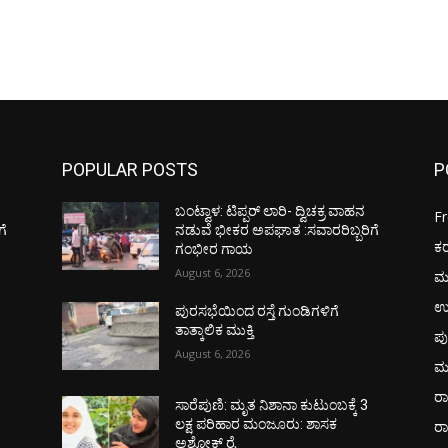
POPULAR POSTS
P
ಬಂಟ್ವಾಳ: ಟಿಪ್ಪರ್ ಲಾರಿ- ದ್ವಿಚಕ್ರ ವಾಹನ
F
ಗೆ
ನಡುವೆ ಭೀಕರ ಅಪಘಾತ :ಸವಾರರಿಬ್ಬರಿಗೆ
ಕ
ಗಂಭೀರ ಗಾಯ
August 6, 2026
ಮ
ಉ
ಪುರಸಭೆಯಿಂದ ರಸ್ತೆ ಗುಂಡಿಗಳಿಗೆ
ತಾತ್ಕಾಲಿಕ ಮುಕ್ತಿ
ಪು
August 6, 2026
ಮ
ರಾ
ಸಾರೆಪುಣಿ: ಮೃತ ನಿಶಾನಾ ಕುಟುಂಬಕ್ಕೆ 3
ಲಕ್ಷ ಪರಿಹಾರ ಮಂಜೂರು: ಶಾಸಕ
ರ
ಅಶೋಕ್ ರೈ