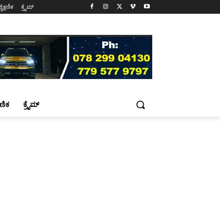
ಶೈಕ್ಷಣಿಕ
ಕ್ರೈಮ್
್ಷಣಿಕ
ಕ್ರೈಮ್