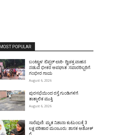
MOST POPULAR
ಬಂಟ್ವಾಳ: ಟಿಪ್ಪರ್ ಲಾರಿ- ದ್ವಿಚಕ್ರ ವಾಹನ
ನಡುವೆ ಭೀಕರ ಅಪಘಾತ :ಸವಾರರಿಬ್ಬರಿಗೆ
ಗಂಭೀರ ಗಾಯ
August 6, 2026
ಪುರಸಭೆಯಿಂದ ರಸ್ತೆ ಗುಂಡಿಗಳಿಗೆ
ತಾತ್ಕಾಲಿಕ ಮುಕ್ತಿ
August 6, 2026
ಸಾರೆಪುಣಿ: ಮೃತ ನಿಶಾನಾ ಕುಟುಂಬಕ್ಕೆ 3
ಲಕ್ಷ ಪರಿಹಾರ ಮಂಜೂರು: ಶಾಸಕ ಅಶೋಕ್
ರೈ