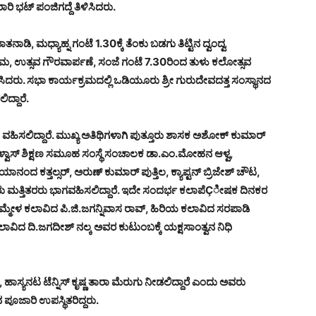
ಿ ಭಟ್ ಪಂಜಿಗದ್ದೆ ತಿಳಿಸಿದರು.
ಾಡಿ, ಮಧ್ಯಾಹ್ನ ಗಂಟೆ 1.30ಕ್ಕೆ ತೆಂಕು ಬಡಗು ತಿಟ್ಟಿನ ದ್ವಂದ್ವ
ಮ, ಉತ್ಸವ ಗೌರವಾರ್ಪಣೆ, ಸಂಜೆ ಗಂಟೆ 7.30ರಿಂದ ತುಳು ಕಲೋತ್ಸವ
ದರು. ಸಭಾ ಕಾರ್ಯಕ್ರಮದಲ್ಲಿ ಒಡಿಯೂರು ಶ್ರೀ ಗುರುದೇವದತ್ತ ಸಂಸ್ಥಾನದ
್ದಾರೆ.
ಷತೆ ವಹಿಸಲಿದ್ದಾರೆ. ಮುಖ್ಯ ಅತಿಥಿಗಳಾಗಿ ಪುತ್ತೂರು ಶಾಸಕ ಅಶೋಕ್ ಕುಮಾರ್
ಆಳ್ವಾಸ್ ಶಿಕ್ಷಣ ಸಮೂಹ ಸಂಸ್ಥೆ ಸಂಚಾಲಕ ಡಾ.ಎಂ.ಮೋಹನ ಆಳ್ವ,
ನಂದ ಕತ್ತಲ್ಸರ್, ಅರುಣ್ ಕುಮಾರ್ ಪುತ್ತಿಲ, ಕ್ಯಾಪ್ಟನ್ ಬ್ರಿಜೇಶ್ ಚೌಟ,
ಮತ್ತಿತರರು ಭಾಗವಹಿಸಲಿದ್ದಾರೆ. ಇದೇ ಸಂದರ್ಭ ಕಲಾಪೆÇೀಷಕ ದಿನಕರ
ಮ್ಮೇಳ ಕಲಾವಿದ ಪಿ.ಜಿ.ಜಗನ್ನಿವಾಸ ರಾವ್, ಹಿರಿಯ ಕಲಾವಿದ ಸರಪಾಡಿ
ಾವಿದ ದಿ.ಜಗದೀಶ್ ನಲ್ಕ ಅವರ ಕುಟುಂಬಕ್ಕೆ ಯಕ್ಷಸಾಂತ್ವನ ನಿಧಿ
ಹಾಸ್ಯನಟ ಟೆನ್ನಿಸ್ ಕೃಷ್ಣ ತಾರಾ ಮೆರುಗು ನೀಡಲಿದ್ದಾರೆ ಎಂದು ಅವರು
ವ ಪೂಜಾರಿ ಉಪಸ್ಥಿತರಿದ್ದರು.