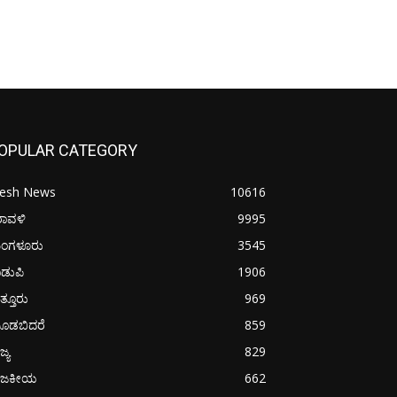
OPULAR CATEGORY
resh News
10616
ರಾವಳಿ
9995
ಂಗಳೂರು
3545
ಡುಪಿ
1906
ತ್ತೂರು
969
ೂಡಬಿದರೆ
859
ಜ್ಯ
829
ಾಜಕೀಯ
662