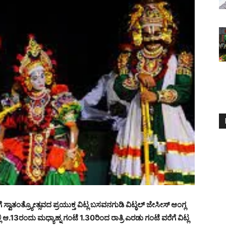
ವಾತಂತ್ರ್ಯೋತ್ಸವದ ಪ್ರಯುಕ್ತ ವಿಟ್ಲ ಬಸವನಗುಡಿ ವಿಟ್ಠಲ್ ಜೇಸೀಸ್ ಆಂಗ್ಲ
13ರಂದು ಮಧ್ಯಾಹ್ನ ಗಂಟೆ 1.30ರಿಂದ ರಾತ್ರಿ ಎರಡು ಗಂಟೆ ವರೆಗೆ ವಿಟ್ಲ