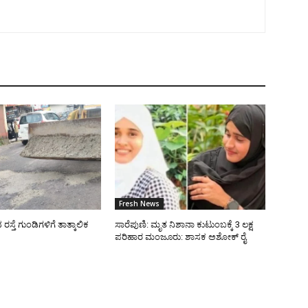
Fresh News
್ತೆ ಗುಂಡಿಗಳಿಗೆ ತಾತ್ಕಾಲಿಕ
ಸಾರೆಪುಣಿ: ಮೃತ ನಿಶಾನಾ ಕುಟುಂಬಕ್ಕೆ 3 ಲಕ್ಷ
ಪರಿಹಾರ ಮಂಜೂರು: ಶಾಸಕ ಅಶೋಕ್ ರೈ