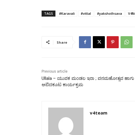
TAGS
#Karavali
#vittal
#yakshothsava
V4N
Share
Previous article
Ullala – ಯುವಕ ಮಂಡಲ ಇರಾ ; ವನಮಹೋತ್ಸವ ಹಾಗು
ಆಟಿದಕೂಟ ಕಾರ್ಯಕ್ರಮ
v4team