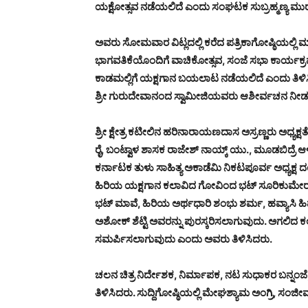
ಯಕ್ಷೋತ್ಸವ ನಡೆಯಲಿದೆ ಎಂದು ಸಂಘಟಕ ಸುಬ್ರಹ್ಮಣ್ಯ ಮುರಾರ
ಅವರು ಸೋಮವಾರ ವಿಟ್ಲದಲ್ಲಿ ಕರೆದ ಪತ್ರಿಕಾಗೋಷ್ಠಿಯಲ್ಲಿ ಮಾತನ
ಭಾಗವತಿಕೆಯೊಂದಿಗೆ ವಾಚಿಕೋತ್ಸವ, ಸಂಜೆ ಸಭಾ ಕಾರ್ಯಕ್ರ
ಕಾಡಮಲ್ಲಿಗೆ ಯಕ್ಷಗಾನ ಬಯಲಾಟ ನಡೆಯಲಿದೆ ಎಂದು ತಿಳಿಸಿ
ಶ್ರೀ ಗುರುದೇವಾನಂದ ಸ್ವಾಮೀಜಿಯವರು ಆಶೀರ್ವಚನ ನೀಡಲಿದ
ಶ್ರೀ ಕ್ಷೇತ್ರ ಕಟೀಲಿನ ಹರಿನಾರಾಯಣದಾಸ ಅಸ್ರಣ್ಣರು ಅಧ್ಯಕ್
ರೈ, ಬಂಟ್ವಾಳ ಶಾಸಕ ರಾಜೇಶ್ ನಾಯ್ಕ್ ಯು., ಮೂಡಬಿದ್ರೆ 
ಕರ್ನಾಟಕ ತುಳು ಸಾಹಿತ್ಯ ಅಕಾಡೆಮಿ ನಿಕಟಪೂರ್ವ ಅಧ್ಯಕ್ಷ ದಯಾ
ಹಿರಿಯ ಯಕ್ಷಗಾನ ಕಲಾವಿದ ಗೋವಿಂದ ಭಟ್ ಸೂರಿಕುಮೇರು 
ಭಟ್ ಮಾವೆ, ಹಿರಿಯ ಅರ್ಥಧಾರಿ ಶಂಭು ಶರ್ಮ, ಹವ್ಯಾಸಿ ಹಿ
ಅಶೋಕ್ ಶೆಟ್ಟಿ ಅವರನ್ನು ಪುರಸ್ಕರಿಸಲಾಗುವುದು. ಅಗಲಿದ ಕಲ
ಸಮರ್ಪಿಸಲಾಗುವುದು ಎಂದು ಅವರು ತಿಳಿಸಿದರು.
ಚಲನ ಚಿತ್ರ ನಿರ್ದೇಶಕ, ನಿರ್ಮಾಪಕ, ನಟ ಸುಧಾಕರ ಬನ್ನಂಜೆ, 
ತಿಳಿಸಿದರು. ಸುದ್ದಿಗೋಷ್ಠಿಯಲ್ಲಿ ಮೇಘಶ್ಯಾಮ ಅಂಗ್ರಿ, ಸಂಜೀ