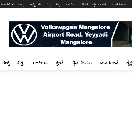
ಕರಾವಳಿ
ರಾಜ್ಯ
ರಾಷ್ಟ್ರೀಯ
ಗಲ್ಫ್
ವಿಶ್ವ
ರಾಜಕೀಯ
ಕ್ರೀಡೆ
ದೈವ ದೇವರು
ಮನರಂಜನೆ
ಗಲ್ಫ್
ವಿಶ್ವ
ರಾಜಕೀಯ
ಕ್ರೀಡೆ
ದೈವ ದೇವರು
ಮನರಂಜನೆ
ಶೈಕ