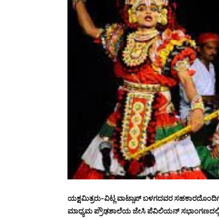
ಯಕ್ಷಮಿತ್ರರು-ವಿಟ್ಲ ವಾಟ್ಸಾಪ್ ಬಳಗದವರ ಸಹಕಾರದೊಂದಿಗೆ ಸ್
ಮಾಧ್ಯಮ ಪ್ರೌಢಶಾಲೆಯ ಜೇಸಿ ಪೆವಿಲಿಯನ್ ಸಭಾಂಗಣದಲ್ಲಿ ಆ.