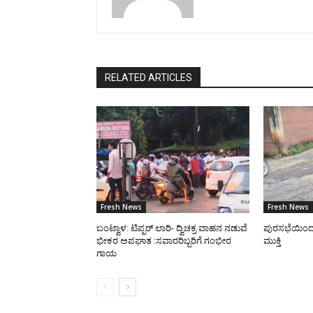
RELATED ARTICLES
Fresh News
Fresh News
ಬಂಟ್ವಾಳ: ಟಿಪ್ಪರ್ ಲಾರಿ- ದ್ವಿಚಕ್ರ ವಾಹನ ನಡುವೆ
ಪುರಸಭೆಯಿಂದ ರಸ
ಭೀಕರ ಅಪಘಾತ :ಸವಾರರಿಬ್ಬರಿಗೆ ಗಂಭೀರ
ಮುಕ್ತಿ
ಗಾಯ