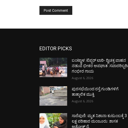
EDITOR PICKS
ಬಂಟ್ವಾಳ: ಟಿಪ್ಪರ್ ಲಾರಿ- ದ್ವಿಚಕ್ರ ವಾಹನ
ನಡುವೆ ಭೀಕರ ಅಪಘಾತ :ಸವಾರರಿಬ್ಬರಿ
ಗಂಭೀರ ಗಾಯ
August 6, 2026
ಪುರಸಭೆಯಿಂದ ರಸ್ತೆ ಗುಂಡಿಗಳಿಗೆ
ತಾತ್ಕಾಲಿಕ ಮುಕ್ತಿ
August 6, 2026
ಸಾರೆಪುಣಿ: ಮೃತ ನಿಶಾನಾ ಕುಟುಂಬಕ್ಕೆ 3
ಲಕ್ಷ ಪರಿಹಾರ ಮಂಜೂರು: ಶಾಸಕ
ಅಶೋಕ್ ರೈ