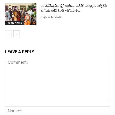
ಪಾದೆಬೆಟ್ಟುವಿನಲ್ಲಿ “ಆಟಿಯ ಐಸಿರಿ’’ ಸಂಭ್ರಮದಲ್ಲಿ 35
ಬಗೆಯ ಆಟಿ ತಿಂಡಿ–ತಿನಿಸುಗಳು
August 10, 2026
Fresh News
LEAVE A REPLY
Comment:
Na