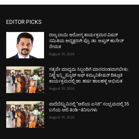
EDITOR PICKS
ರಾಜ್ಯ ಬಾಯಿ ಆರೋಗ್ಯ ಕಾರ್ಯಕ್ರಮದ ವಿಷನ್
ಸಮಿತಿಯ ಅಧ್ಯಕ್ಷರಾಗಿ ಪ್ರೊ. ಡಾ. ಅಖ್ತರ್ ಹುಸೇನ್
ನೇಮಕ
August 10, 2026
ಸತ್ಯವೇ ಮಾಧ್ಯಮ ಸಿಬ್ಬಂದಿಗೆ ಮಾನದಂಡವಾಗಬೇಕು:
ನಿಟ್ಟೆ ಇನ್ಸ್ಟಿಟ್ಯೂಟ್ ಆಫ್ ಕಮ್ಯುನಿಕೇಷನ್ ದಿಕ್ಸೂಚಿ
ಕಾರ್ಯಕ್ರಮದಲ್ಲಿ ಡಾ. ಹರ್ಷ ಹಾಲಹಳ್ಳಿ ಅಭಿಮತ
August 10, 2026
ಪಾದೆಬೆಟ್ಟುವಿನಲ್ಲಿ “ಆಟಿಯ ಐಸಿರಿ’’ ಸಂಭ್ರಮದಲ್ಲಿ 35
ಬಗೆಯ ಆಟಿ ತಿಂಡಿ–ತಿನಿಸುಗಳು
August 10, 2026