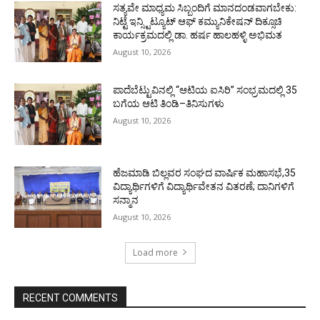
ಸತ್ಯವೇ ಮಾಧ್ಯಮ ಸಿಬ್ಬಂದಿಗೆ ಮಾನದಂಡವಾಗಬೇಕು:
ನಿಟ್ಟೆ ಇನ್ಸ್ಟಿಟ್ಯೂಟ್ ಆಫ್ ಕಮ್ಯುನಿಕೇಷನ್ ದಿಕ್ಸೂಚಿ
ಕಾರ್ಯಕ್ರಮದಲ್ಲಿ ಡಾ. ಹರ್ಷ ಹಾಲಹಳ್ಳಿ ಅಭಿಮತ
August 10, 2026
ಪಾದೆಬೆಟ್ಟುವಿನಲ್ಲಿ “ಆಟಿಯ ಐಸಿರಿ’’ ಸಂಭ್ರಮದಲ್ಲಿ 35
ಬಗೆಯ ಆಟಿ ತಿಂಡಿ–ತಿನಿಸುಗಳು
August 10, 2026
ಹೆಜಮಾಡಿ ಬಿಲ್ಲವರ ಸಂಘದ ವಾರ್ಷಿಕ ಮಹಾಸಭೆ,35
ವಿದ್ಯಾರ್ಥಿಗಳಿಗೆ ವಿದ್ಯಾರ್ಥಿವೇತನ ವಿತರಣೆ; ದಾನಿಗಳಿಗೆ
ಸನ್ಮಾನ
August 10, 2026
Load more
RECENT COMMENTS