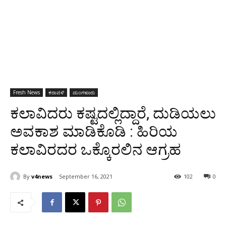
Fresh News
ಕರಾವಳಿ
ಮಂಗಳೂರು
ಕಲಾವಿದರು ಕಷ್ಟದಲ್ಲಿದ್ದಾರೆ, ದುಡಿಯಲು
ಅವಕಾಶ ಮಾಡಿಕೊಡಿ : ಹಿರಿಯ
ಕಲಾವಿರದರ ಒಕ್ಕೊರಲಿನ ಆಗ್ರಹ
By
v4news
September 16, 2021
102
0