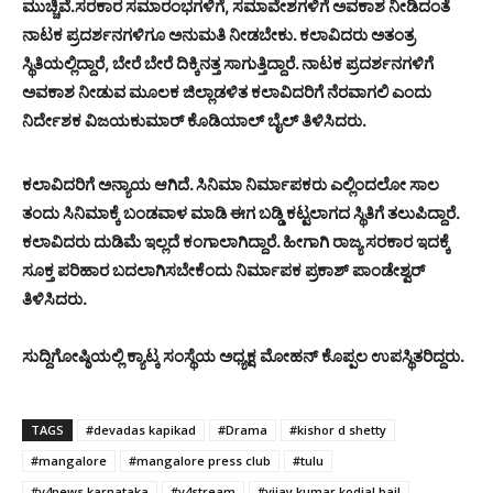
ಮುಚ್ಚಿವೆ.ಸರಕಾರ ಸಮಾರಂಭಗಳಿಗೆ, ಸಮಾವೇಶಗಳಿಗೆ ಅವಕಾಶ ನೀಡಿದಂತೆ
ನಾಟಕ ಪ್ರದರ್ಶನಗಳಿಗೂ ಅನುಮತಿ ನೀಡಬೇಕು. ಕಲಾವಿದರು ಅತಂತ್ರ
ಸ್ಥಿತಿಯಲ್ಲಿದ್ದಾರೆ, ಬೇರೆ ಬೇರೆ ದಿಕ್ಕಿನತ್ತ ಸಾಗುತ್ತಿದ್ದಾರೆ. ನಾಟಕ ಪ್ರದರ್ಶನಗಳಿಗೆ
ಅವಕಾಶ ನೀಡುವ ಮೂಲಕ ಜಿಲ್ಲಾಡಳಿತ ಕಲಾವಿದರಿಗೆ ನೆರವಾಗಲಿ ಎಂದು
ನಿರ್ದೇಶಕ ವಿಜಯಕುಮಾರ್ ಕೊಡಿಯಾಲ್ ಬೈಲ್ ತಿಳಿಸಿದರು.
ಕಲಾವಿದರಿಗೆ ಅನ್ಯಾಯ ಆಗಿದೆ. ಸಿನಿಮಾ ನಿರ್ಮಾಪಕರು ಎಲ್ಲಿಂದಲೋ ಸಾಲ
ತಂದು ಸಿನಿಮಾಕ್ಕೆ ಬಂಡವಾಳ ಮಾಡಿ ಈಗ ಬಡ್ಡಿ ಕಟ್ಟಲಾಗದ ಸ್ಥಿತಿಗೆ ತಲುಪಿದ್ದಾರೆ.
ಕಲಾವಿದರು ದುಡಿಮೆ ಇಲ್ಲದೆ ಕಂಗಾಲಾಗಿದ್ದಾರೆ. ಹೀಗಾಗಿ ರಾಜ್ಯ ಸರಕಾರ ಇದಕ್ಕೆ
ಸೂಕ್ತ ಪರಿಹಾರ ಬದಲಾಗಿಸಬೇಕೆಂದು ನಿರ್ಮಾಪಕ ಪ್ರಕಾಶ್ ಪಾಂಡೇಶ್ವರ್
ತಿಳಿಸಿದರು.
ಸುದ್ದಿಗೋಷ್ಠಿಯಲ್ಲಿ ಕ್ಯಾಟ್ಕ ಸಂಸ್ಥೆಯ ಅಧ್ಯಕ್ಷ ಮೋಹನ್ ಕೊಪ್ಪಲ ಉಪಸ್ಥಿತರಿದ್ದರು.
TAGS
#devadas kapikad
#Drama
#kishor d shetty
#mangalore
#mangalore press club
#tulu
#v4news karnataka
#v4stream
#vijay kumar kodial bail