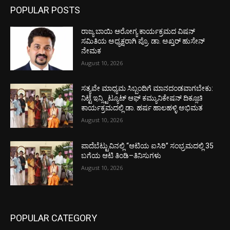
POPULAR POSTS
ರಾಜ್ಯ ಬಾಯಿ ಆರೋಗ್ಯ ಕಾರ್ಯಕ್ರಮದ ವಿಷನ್
ಸಮಿತಿಯ ಅಧ್ಯಕ್ಷರಾಗಿ ಪ್ರೊ. ಡಾ. ಅಖ್ತರ್ ಹುಸೇನ್
ನೇಮಕ
August 10, 2026
ಸತ್ಯವೇ ಮಾಧ್ಯಮ ಸಿಬ್ಬಂದಿಗೆ ಮಾನದಂಡವಾಗಬೇಕು:
ನಿಟ್ಟೆ ಇನ್ಸ್ಟಿಟ್ಯೂಟ್ ಆಫ್ ಕಮ್ಯುನಿಕೇಷನ್ ದಿಕ್ಸೂಚಿ
ಕಾರ್ಯಕ್ರಮದಲ್ಲಿ ಡಾ. ಹರ್ಷ ಹಾಲಹಳ್ಳಿ ಅಭಿಮತ
August 10, 2026
ಪಾದೆಬೆಟ್ಟುವಿನಲ್ಲಿ “ಆಟಿಯ ಐಸಿರಿ’’ ಸಂಭ್ರಮದಲ್ಲಿ 35
ಬಗೆಯ ಆಟಿ ತಿಂಡಿ–ತಿನಿಸುಗಳು
August 10, 2026
POPULAR CATEGORY