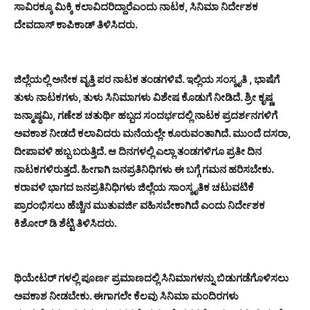
ಸಾವಿರಕ್ಕೂ ಮಿಕ್ಕಿ ಕಲಾವಿದರಿದ್ದಾರೆಎಂದು ನಾಟಕ, ಸಿನಿಮಾ ನಿರ್ದೇಶಕ
ದೇವದಾಸ್ ಕಾಪಿಕಾಡ್ ತಿಳಿಸಿದರು.
ಜಿಲ್ಲೆಯಲ್ಲಿ ಅನೇಕ ವೃತ್ತಿ ಪರ ನಾಟಕ ತಂಡಗಳಿವೆ. ಇಲ್ಲಿಯ ಸಂಸ್ಕೃತಿ , ಭಾಷೆಗೆ
ತುಳು ನಾಟಕಗಳು, ತುಳು ಸಿನಿಮಾಗಳು ವಿಶೇಷ ಕೊಡುಗೆ ನೀಡಿದೆ. ಶ್ರೀ ಕೃಷ್ಣ
ಜನ್ಮಾಷ್ಠಮಿ, ಗಣೇಶ ಚತುರ್ಥಿ ಹಬ್ಬದ ಸಂದರ್ಭದಲ್ಲಿ ನಾಟಕ ಪ್ರದರ್ಶನಗಳಿಗೆ
ಅವಕಾಶ ನೀಡದೆ ಕಲಾವಿದರು ಮನೆಯಲ್ಲೇ ಕೂರುವಂತಾಗಿದೆ. ಮುಂದೆ ದಸರಾ,
ದೀಪಾವಳಿ ಹಬ್ಬ ಬರುತ್ತಿದೆ. ಆ ದಿನಗಳಲ್ಲಿ ಎಲ್ಲಾ ತಂಡಗಳಿಗೂ ಪ್ರತೀ ದಿನ
ನಾಟಕಗಳಿರುತ್ತದೆ. ಹೀಗಾಗಿ ಜನಪ್ರತಿನಿಧಿಗಳು ಈ ಬಗ್ಗೆ ಗಮನ ಹರಿಸಬೇಕು.
ಕರಾವಳಿ ಭಾಗದ ಜನಪ್ರತಿನಿಧಿಗಳು ಜಿಲ್ಲೆಯ ಸಾಂಸ್ಕೃತಿಕ ಚಟುವಟಿಕೆ
ಪ್ರಾರಂಭಿಸಲು ಹೆಚ್ಚಿನ ಮುತುವರ್ಜಿ ವಹಿಸಬೇಕಾಗಿದೆ ಎಂದು ನಿರ್ದೇಶಕ
ಕಿಶೋರ್ ಡಿ ಶೆಟ್ಟಿ ತಿಳಿಸಿದರು.
ಥಿಯೇಟರ್ ಗಳಲ್ಲಿ ಪೂರ್ಣ ಪ್ರಮಾಣದಲ್ಲಿ ಸಿನಿಮಾಗಳನ್ನು ಬಿಡುಗಡೆಗೊಳಿಸಲು
ಅವಕಾಶ ನೀಡಬೇಕು. ಈಗಾಗಲೇ ಕೆಲವು ಸಿನಿಮಾ ಮಂದಿರಗಳು