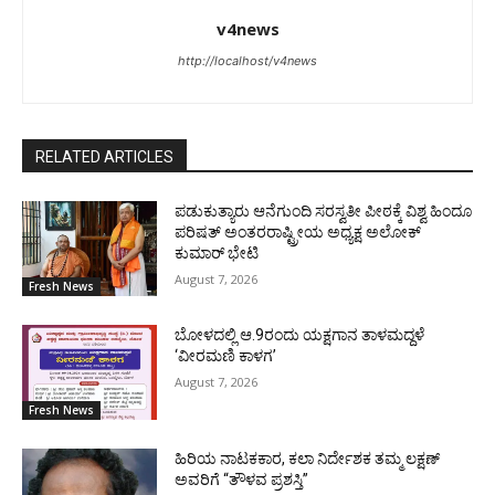
v4news
http://localhost/v4news
RELATED ARTICLES
ಪಡುಕುತ್ಯಾರು ಆನೆಗುಂದಿ ಸರಸ್ವತೀ ಪೀಠಕ್ಕೆ ವಿಶ್ವ ಹಿಂದೂ
ಪರಿಷತ್ ಅಂತರರಾಷ್ಟ್ರೀಯ ಅಧ್ಯಕ್ಷ ಅಲೋಕ್
ಕುಮಾರ್ ಭೇಟಿ
August 7, 2026
Fresh News
ಬೋಳದಲ್ಲಿ ಆ.9ರಂದು ಯಕ್ಷಗಾನ ತಾಳಮದ್ದಳೆ
‘ವೀರಮಣಿ ಕಾಳಗ’
August 7, 2026
Fresh News
ಹಿರಿಯ ನಾಟಕಕಾರ, ಕಲಾ ನಿರ್ದೇಶಕ ತಮ್ಮ ಲಕ್ಷಣ್
ಅವರಿಗೆ “ತೌಳವ ಪ್ರಶಸ್ತಿ”