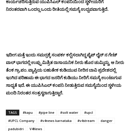
ಕಾರ್ಯಚರಿಸುತ್ತಿರುವ ಯುಪಿಸಿಎಲ್ ಕಂಪನಿಯಿಂದ ಸ್ಥಳೀಯರಿಗೆ
ನಿರಂತರವಾಗಿ ಒಂದಲ್ಲ ಒಂದು ರೀತಿಯಲ್ಲಿ ಸಮಸ್ಯೆ ಉದ್ಬವವಾಗುತ್ತಿದೆ.
ಇದೀಗ ಮತ್ತೆ ಇಂದು ಸಮದ್ರಕ್ಕೆ ಸಂಪರ್ಕ ಕಲ್ಪಿಸಲಾಗಿದ್ದ ಪೈಪ್ ಲೈನ್ ನ ಗೇಟ್
ವಾಲ್ ಭಾಗದಲ್ಲಿ ಉಪ್ಪು ಮಿಶ್ರಿತ ರಾಸಾಯನಿಕ ನೀರು ಹೊರ ಚುಮ್ಮಿದ್ದು, ಆ ನೀರು
ತೆಂಕ ಗ್ರಾ.ಪಂ. ವ್ಯಾಪ್ತಿಯ ಬಹುತೇಕ ಕುಡಿಯುವ ನೀರಿನ ಬಾವಿ ಪ್ರದೇಶದಲ್ಲಿ
ಇಂಗಿದ ಪರಿಣಾಮ ಈ ಭಾಗದ ಜನರಿಗೆ ಕುಡಿಯು ನೀರಿಗೆ ಸಮಸ್ಯೆ ಉಂಟಾಗುವ
ಸಾಧ್ಯತೆ ಇದೆ. ಈ ಯುಪಿಸಿಎಲ್ ಕಂಪನಿ ನೀಡುತ್ತಿರುವ ಸಮಸ್ಯೆಯಿಂದ ಸ್ಥಳೀಯ
ಮಂದಿ ನಿರಂತರ ಸಂತ್ರಸ್ಥರಾಗುತ್ತಿದ್ದಾರೆ.
TAGS
#kapu
#pipe line
#solt water
#upcl
#UPCL Company
#v4news karnataka
#v4stream
danger
padubidri
V4News