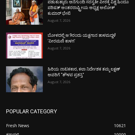
ಪಡುಕುತ್ಯಾರು ಆನೆಗುಂದಿ ಸರಸ್ವತೀ ಪೀಠಕ್ಕೆ ವಿಶ್ವ ಹಿಂದೂ
ಪರಿಷತ್ ಅಂತರರಾಷ್ಟ್ರೀಯ ಅಧ್ಯಕ್ಷ ಅಲೋಕ್
ಕುಮಾರ್ ಭೇಟಿ
August 7, 2026
ಬೋಳದಲ್ಲಿ ಆ.9ರಂದು ಯಕ್ಷಗಾನ ತಾಳಮದ್ದಳೆ
‘ವೀರಮಣಿ ಕಾಳಗ’
August 7, 2026
ಹಿರಿಯ ನಾಟಕಕಾರ, ಕಲಾ ನಿರ್ದೇಶಕ ತಮ್ಮ ಲಕ್ಷಣ್
ಅವರಿಗೆ “ತೌಳವ ಪ್ರಶಸ್ತಿ”
August 7, 2026
POPULAR CATEGORY
Fresh News
10621
ಕರಾವಳಿ
10000