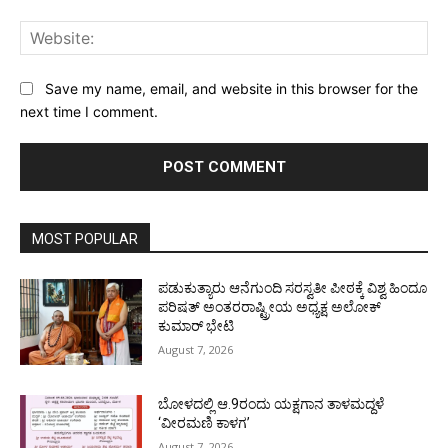
Web
Save my name, email, and website in this browser for the
next time I comment.
MOST POPULAR
ಪಡುಕುತ್ಯಾರು ಆನೆಗುಂದಿ ಸರಸ್ವತೀ ಪೀಠಕ್ಕೆ ವಿಶ್ವ ಹಿಂದೂ
ಪರಿಷತ್ ಅಂತರರಾಷ್ಟ್ರೀಯ ಅಧ್ಯಕ್ಷ ಅಲೋಕ್
ಕುಮಾರ್ ಭೇಟಿ
August 7, 2026
ಬೋಳದಲ್ಲಿ ಆ.9ರಂದು ಯಕ್ಷಗಾನ ತಾಳಮದ್ದಳೆ
‘ವೀರಮಣಿ ಕಾಳಗ’
August 7, 2026