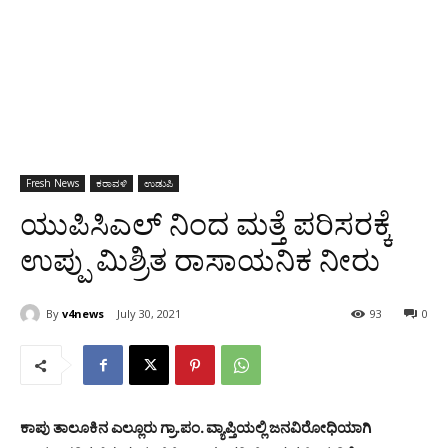
Fresh News
ಕರಾವಳಿ
ಉಡುಪಿ
ಯುಪಿಸಿಎಲ್‌ ನಿಂದ ಮತ್ತೆ ಪರಿಸರಕ್ಕೆ
ಉಪ್ಪು ಮಿಶ್ರಿತ ರಾಸಾಯನಿಕ ನೀರು
By
v4news
July 30, 2021
93
0
ಕಾಪು ತಾಲೂಕಿನ ಎಲ್ಲೂರು ಗ್ರಾ.ಪಂ. ವ್ಯಾಪ್ತಿಯಲ್ಲಿ ಜನವಿರೋಧಿಯಾಗಿ