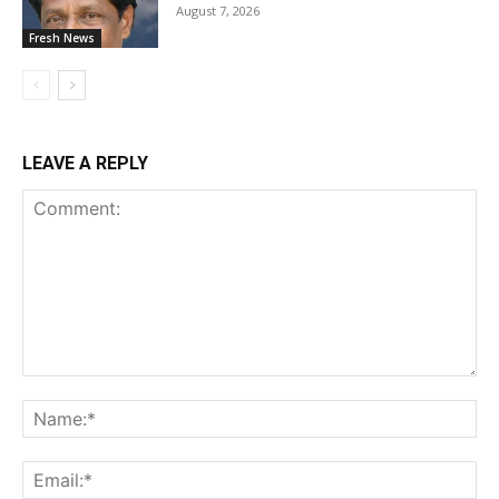
August 7, 2026
Fresh News
LEAVE A REPLY
Comment:
Na
Ema