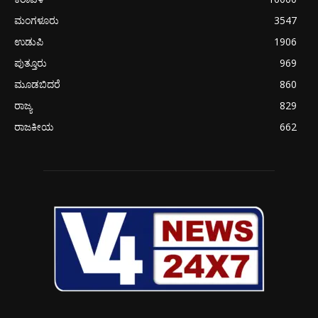
ಮಂಗಳೂರು
3547
ಉಡುಪಿ
1906
ಪುತ್ತೂರು
969
ಮೂಡಬಿದರೆ
860
ರಾಜ್ಯ
829
ರಾಜಕೀಯ
662