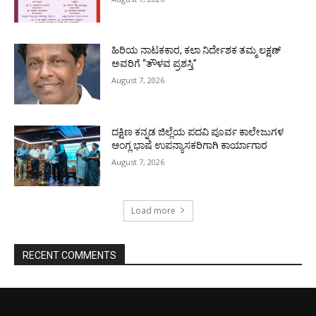
ಹಿರಿಯ ನಾಟಕಕಾರ, ಕಲಾ ನಿರ್ದೇಶಕ ತಮ್ಮ ಲಕ್ಷಣ್
ಅವರಿಗೆ “ತೌಳವ ಪ್ರಶಸ್ತಿ”
August 7, 2026
ದಕ್ಷಿಣ ಕನ್ನಡ ಜಿಲ್ಲೆಯ ಪದವಿ ಪೂರ್ವ ಕಾಲೇಜುಗಳ
ಆಂಗ್ಲ ಭಾಷೆ ಉಪನ್ಯಾಸಕರಿಗಾಗಿ ಕಾರ್ಯಾಗಾರ
August 7, 2026
Load more
RECENT COMMENTS