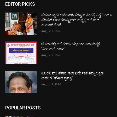
EDITOR PICKS
ಪಡುಕುತ್ಯಾರು ಆನೆಗುಂದಿ ಸರಸ್ವತೀ ಪೀಠಕ್ಕೆ ವಿಶ್ವ ಹಿಂದೂ
ಪರಿಷತ್ ಅಂತರರಾಷ್ಟ್ರೀಯ ಅಧ್ಯಕ್ಷ ಅಲೋಕ್
ಕುಮಾರ್ ಭೇಟಿ
August 7, 2026
ಬೋಳದಲ್ಲಿ ಆ.9ರಂದು ಯಕ್ಷಗಾನ ತಾಳಮದ್ದಳೆ
‘ವೀರಮಣಿ ಕಾಳಗ’
August 7, 2026
ಹಿರಿಯ ನಾಟಕಕಾರ, ಕಲಾ ನಿರ್ದೇಶಕ ತಮ್ಮ ಲಕ್ಷಣ್
ಅವರಿಗೆ “ತೌಳವ ಪ್ರಶಸ್ತಿ”
August 7, 2026
POPULAR POSTS