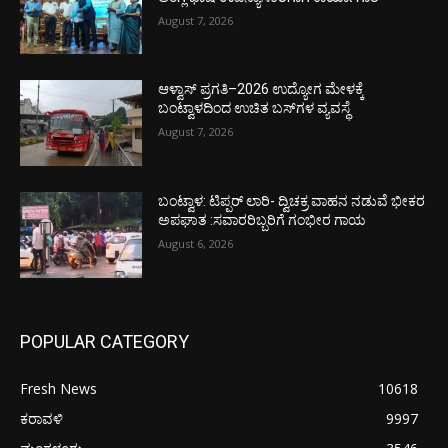
August 7, 2026
ಆಳ್ವಾಸ್ ಪ್ರಗತಿ–2026 ಉದ್ಯೋಗ ಮೇಳಕ್ಕೆ
ಬಂಟ್ವಾಳದಿಂದ ಉಚಿತ ಬಸ್‌ಗಳ ವ್ಯವಸ್ಥೆ
August 7, 2026
ಬಂಟ್ವಾಳ: ಟಿಪ್ಪರ್ ಲಾರಿ- ದ್ವಿಚಕ್ರ ವಾಹನ ನಡುವೆ ಭೀಕರ
ಅಪಘಾತ :ಸವಾರರಿಬ್ಬರಿಗೆ ಗಂಭೀರ ಗಾಯ
August 6, 2026
POPULAR CATEGORY
Fresh News
10618
ಕರಾವಳಿ
9997