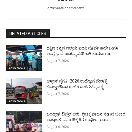
http://localhost/v4news
RELATED ARTICLES
ದಕ್ಷಿಣ ಕನ್ನಡ ಜಿಲ್ಲೆಯ ಪದವಿ ಪೂರ್ವ ಕಾಲೇಜುಗಳ
ಆಂಗ್ಲ ಭಾಷೆ ಉಪನ್ಯಾಸಕರಿಗಾಗಿ ಕಾರ್ಯಾಗಾರ
August 7, 2026
Fresh News
ಆಳ್ವಾಸ್ ಪ್ರಗತಿ–2026 ಉದ್ಯೋಗ ಮೇಳಕ್ಕೆ
ಬಂಟ್ವಾಳದಿಂದ ಉಚಿತ ಬಸ್‌ಗಳ ವ್ಯವಸ್ಥೆ
August 7, 2026
Fresh News
ಬಂಟ್ವಾಳ: ಟಿಪ್ಪರ್ ಲಾರಿ- ದ್ವಿಚಕ್ರ ವಾಹನ ನಡುವೆ ಭೀಕರ
ಅಪಘಾತ :ಸವಾರರಿಬ್ಬರಿಗೆ ಗಂಭೀರ ಗಾಯ
August 6, 2026