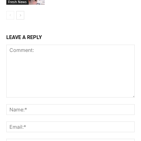
Fresh News
LEAVE A REPLY
Comment:
Na
Ema