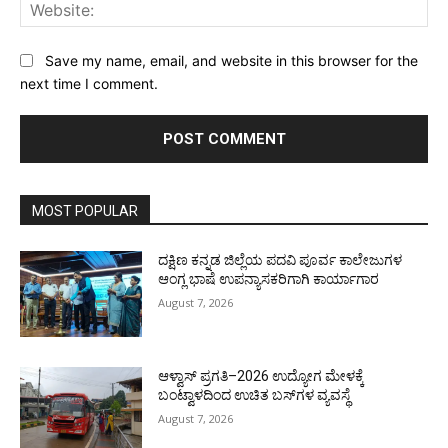
Web
Save my name, email, and website in this browser for the
next time I comment.
MOST POPULAR
ದಕ್ಷಿಣ ಕನ್ನಡ ಜಿಲ್ಲೆಯ ಪದವಿ ಪೂರ್ವ ಕಾಲೇಜುಗಳ
ಆಂಗ್ಲ ಭಾಷೆ ಉಪನ್ಯಾಸಕರಿಗಾಗಿ ಕಾರ್ಯಾಗಾರ
August 7, 2026
ಆಳ್ವಾಸ್ ಪ್ರಗತಿ–2026 ಉದ್ಯೋಗ ಮೇಳಕ್ಕೆ
ಬಂಟ್ವಾಳದಿಂದ ಉಚಿತ ಬಸ್‌ಗಳ ವ್ಯವಸ್ಥೆ
August 7, 2026