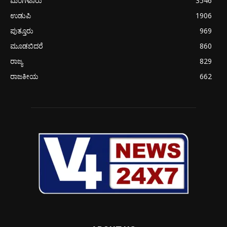
ಮಂಗಳೂರು
3546
ಉಡುಪಿ
1906
ಪುತ್ತೂರು
969
ಮೂಡಬಿದರೆ
860
ರಾಜ್ಯ
829
ರಾಜಕೀಯ
662