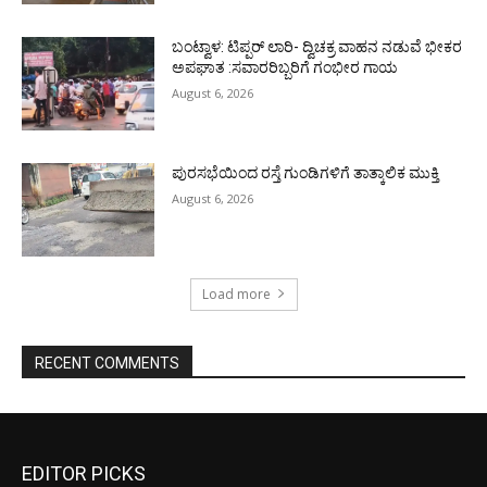
ಬಂಟ್ವಾಳ: ಟಿಪ್ಪರ್ ಲಾರಿ- ದ್ವಿಚಕ್ರ ವಾಹನ ನಡುವೆ ಭೀಕರ
ಅಪಘಾತ :ಸವಾರರಿಬ್ಬರಿಗೆ ಗಂಭೀರ ಗಾಯ
August 6, 2026
ಪುರಸಭೆಯಿಂದ ರಸ್ತೆ ಗುಂಡಿಗಳಿಗೆ ತಾತ್ಕಾಲಿಕ ಮುಕ್ತಿ
August 6, 2026
Load more
RECENT COMMENTS
EDITOR PICKS