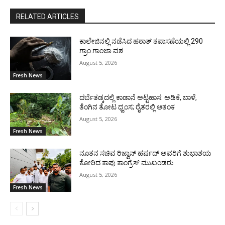
RELATED ARTICLES
ಕಾಲೇಜಿನಲ್ಲಿ ನಡೆಸಿದ ಹಠಾತ್ ತಪಾಸಣೆಯಲ್ಲಿ 290
ಗ್ರಾಂ ಗಾಂಜಾ ವಶ
August 5, 2026
Fresh News
ದರ್ಬೆತಡ್ಕದಲ್ಲಿ ಕಾಡಾನೆ ಅಟ್ಟಹಾಸ: ಅಡಿಕೆ, ಬಾಳೆ,
ತೆಂಗಿನ ತೋಟ ಧ್ವಂಸ; ರೈತರಲ್ಲಿ ಆತಂಕ
August 5, 2026
Fresh News
ನೂತನ ಸಚಿವ ರಿಜ್ವಾನ್ ಹರ್ಷದ್ ಅವರಿಗೆ ಶುಭಾಶಯ
ಕೋರಿದ ಕಾಪು ಕಾಂಗ್ರೆಸ್ ಮುಖಂಡರು
August 5, 2026
Fresh News