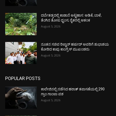
ದರ್ಬೆತಡ್ಕದಲ್ಲಿ ಕಾಡಾನೆ ಅಟ್ಟಹಾಸ: ಅಡಿಕೆ, ಬಾಳೆ,
ತೆಂಗಿನ ತೋಟ ಧ್ವಂಸ; ರೈತರಲ್ಲಿ ಆತಂಕ
August 5, 2026
ನೂತನ ಸಚಿವ ರಿಜ್ವಾನ್ ಹರ್ಷದ್ ಅವರಿಗೆ ಶುಭಾಶಯ
ಕೋರಿದ ಕಾಪು ಕಾಂಗ್ರೆಸ್ ಮುಖಂಡರು
August 5, 2026
POPULAR POSTS
ಕಾಲೇಜಿನಲ್ಲಿ ನಡೆಸಿದ ಹಠಾತ್ ತಪಾಸಣೆಯಲ್ಲಿ 290
ಗ್ರಾಂ ಗಾಂಜಾ ವಶ
August 5, 2026