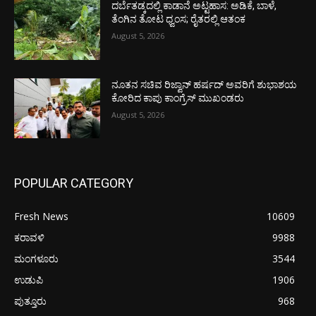
ದರ್ಬೆತಡ್ಕದಲ್ಲಿ ಕಾಡಾನೆ ಅಟ್ಟಹಾಸ: ಅಡಿಕೆ, ಬಾಳೆ,
ತೆಂಗಿನ ತೋಟ ಧ್ವಂಸ; ರೈತರಲ್ಲಿ ಆತಂಕ
August 5, 2026
ನೂತನ ಸಚಿವ ರಿಜ್ವಾನ್ ಹರ್ಷದ್ ಅವರಿಗೆ ಶುಭಾಶಯ
ಕೋರಿದ ಕಾಪು ಕಾಂಗ್ರೆಸ್ ಮುಖಂಡರು
August 5, 2026
POPULAR CATEGORY
Fresh News
10609
ಕರಾವಳಿ
9988
ಮಂಗಳೂರು
3544
ಉಡುಪಿ
1906
ಪುತ್ತೂರು
968