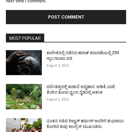
next time I comment.
MOST POPULAR
ಕಾಲೇಜಿನಲ್ಲಿ ನಡೆಸಿದ ಹಠಾತ್ ತಪಾಸಣೆಯಲ್ಲಿ 290
ಗ್ರಾಂ ಗಾಂಜಾ ವಶ
August 5, 2026
ದರ್ಬೆತಡ್ಕದಲ್ಲಿ ಕಾಡಾನೆ ಅಟ್ಟಹಾಸ: ಅಡಿಕೆ, ಬಾಳೆ,
ತೆಂಗಿನ ತೋಟ ಧ್ವಂಸ; ರೈತರಲ್ಲಿ ಆತಂಕ
August 5, 2026
ನೂತನ ಸಚಿವ ರಿಜ್ವಾನ್ ಹರ್ಷದ್ ಅವರಿಗೆ ಶುಭಾಶಯ
ಕೋರಿದ ಕಾಪು ಕಾಂಗ್ರೆಸ್ ಮುಖಂಡರು