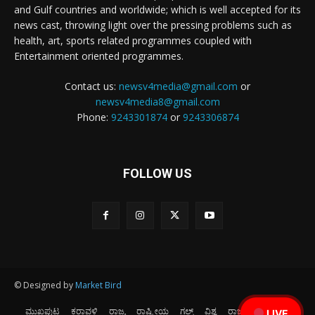
and Gulf countries and worldwide; which is well accepted for its
news cast, throwing light over the pressing problems such as
health, art, sports related programmes coupled with
Entertainment oriented programmes.
Contact us:
newsv4media@gmail.com
or
newsv4media8@gmail.com
Phone:
9243301874
or
9243306874
FOLLOW US
© Designed by
Market Bird
ಮುಖಪುಟ
ಕರಾವಳಿ
ರಾಜ್ಯ
ರಾಷ್ಟ್ರೀಯ
ಗಲ್ಫ್
ವಿಶ್ವ
ರಾಜಕೀಯ
ಕ್ರೀಡೆ
LIVE