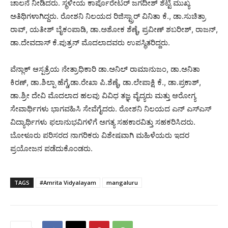
ಚಾಲನೆ ನೀಡಿದರು. ಸ್ಥಳೀಯ ಕಾರ್ಪೊರೇಟರ್ ಜಗದೀಶ್ ಶೆಟ್ಟಿ ಮುಖ್ಯ
ಅತಿಥಿಗಳಾಗಿದ್ದರು. ರೋಶನಿ ನಿಲಯದ ರಿಜಿಸ್ಟ್ರಾರ್ ವಿನಿತಾ ಕೆ., ಡಾ.ಸುಚಿತ್ರಾ
ರಾವ್, ಯತೀಶ್ ಬೈಕಂಪಾಡಿ, ಡಾ.ಅಶೋಕ ಶೆಣೈ, ಪ್ರವೀಣ್ ಶಬರೀಶ್, ರಾಜನ್,
ಡಾ.ದೇವದಾಸ್ ಕೆ.ಪುತ್ರನ್ ಮೊದಲಾದವರು ಉಪಸ್ಥಿತರಿದ್ದರು.
ವೆನ್ಲಾಕ್ ಆಸ್ಪತ್ರೆಯ ನೇತ್ರಾಧಿಕಾರಿ ಡಾ.ಅನಿಲ್ ರಾಮಾನುಜಂ, ಡಾ.ಅನಿತಾ
ಕಿರಣ್, ಡಾ.ಶಿಲ್ಪಾ ಹೆಗ್ಡೆ,ಡಾ.ರೇಖಾ ಪಿ‌.ಶೆಣೈ, ಡಾ.ಲೇಪಾಕ್ಷಿ ಕೆ., ಡಾ.ಪ್ರಕಾಶ್,
ಡಾ.ಶ್ರೀ ದೇವಿ ಮೊದಲಾದ ಹಲವು ವಿವಿಧ ತಜ್ಞ ವೈದ್ಯರು ಮತ್ತು ಆರೋಗ್ಯ
ಸೇವಾರ್ಥಿಗಳು ಭಾಗವಹಿಸಿ ಸೇವೆಗೈದರು. ರೋಶನಿ ನಿಲಯದ ಎನ್ ಎಸ್ಎಸ್
ವಿದ್ಯಾರ್ಥಿಗಳು ಫಲಾನುಭವಿಗಳಿಗೆ ಅಗತ್ಯ ಸಹಕಾರವಿತ್ತು ಸಹಕರಿಸಿದರು.
ಬೋಳೂರು ಪರಿಸರದ ನಾಗರಿಕರು ವಿಶೇಷವಾಗಿ ಮಹಿಳೆಯರು ಇದರ
ಪ್ರಯೋಜನ ಪಡೆದುಕೊಂಡರು.
TAGS
#Amrita Vidyalayam
mangaluru