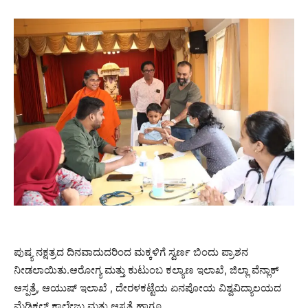
ಪುಷ್ಯ ನಕ್ಷತ್ರದ ದಿನವಾದುದರಿಂದ ಮಕ್ಕಳಿಗೆ ಸ್ವರ್ಣ ಬಿಂದು ಪ್ರಾಶನ
ನೀಡಲಾಯಿತು.ಆರೋಗ್ಯ ಮತ್ತು ಕುಟುಂಬ ಕಲ್ಯಾಣ ಇಲಾಖೆ, ಜಿಲ್ಲಾ ವೆನ್ಲಾಕ್
ಆಸ್ಪತ್ರೆ, ಆಯುಷ್ ಇಲಾಖೆ , ದೇರಳಕಟ್ಟೆಯ ಏನಪೋಯ ವಿಶ್ವವಿದ್ಯಾಲಯದ
ಮೆಡಿಕಲ್ ಕಾಲೇಜು ಮತ್ತು ಆಸ್ಪತ್ರೆ ಹಾಗೂ