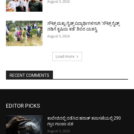
August 5, 2026
ಸೌಟ್ಸ್ ಮತ್ತು ಗೈಡ್ಸ್ ವಿದ್ಯಾರ್ಥಿಗಳಿಗಾಗಿ ‘ಸೌಟ್ಸ್ ಗೈಡ್ಸ್
ನಡಿಗೆ ಕೃಷಿಯ ಕಡೆ’ ಶಿಬಿರ ಯಶಸ್ವಿ
August 5, 2026
Load more
RECENT COMMENTS
EDITOR PICKS
ಕಾಲೇಜಿನಲ್ಲಿ ನಡೆಸಿದ ಹಠಾತ್ ತಪಾಸಣೆಯಲ್ಲಿ 290
ಗ್ರಾಂ ಗಾಂಜಾ ವಶ
August 5, 2026