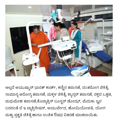
ಅಲ್ಲದೆ ಆಯುಷ್ಮಾನ್ ಭಾರತ್ ಕಾರ್ಡ್, ಕಣ್ಣಿನ ತಪಾಸಣೆ, ದಂತರೋಗ ಚಿಕಿತ್ಸೆ,
ಸಾಮಾನ್ಯ ಆರೋಗ್ಯ ತಪಾಸಣೆ, ಮಕ್ಕಳ ಚಿಕಿತ್ಸೆ, ಕ್ಯಾನ್ಸರ್ ತಪಾಸಣೆ, ರಕ್ತದ ಒತ್ತಡ,
ಮಧುಮೇಹ ತಪಾಸಣೆ,ಕೊವ್ಯಾಕ್ಸಿನ್ ಬೂಸ್ಟರ್ ಡೋಝ್, ಮೆದುಳು ಜ್ವರ
ಬರದಂತೆ ಜೆ ಇ ವ್ಯಾಕ್ಸಿನೇಷನ್‌, ಆಯುರ್ವೇದ, ಹೋಮಿಯೋಪತಿ, ಯೋಗ
ಮತ್ತು ಪ್ರಕೃತಿ ಚಿಕಿತ್ಸೆ ಹಾಗೂ ಉಚಿತ ಔಷಧ ವಿತರಣೆ ಮಾಡಲಾಯಿತು.