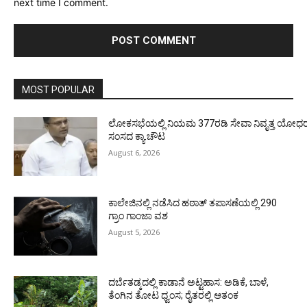
next time I comment.
MOST POPULAR
ಲೋಕಸಭೆಯಲ್ಲಿ ನಿಯಮ 377ರಡಿ ಸೇವಾ ನಿವೃತ್ತ ಯೋಧರ ಪ
ಸಂಸದ ಕ್ಯಾ.ಚೌಟ
August 6, 2026
ಕಾಲೇಜಿನಲ್ಲಿ ನಡೆಸಿದ ಹಠಾತ್ ತಪಾಸಣೆಯಲ್ಲಿ 290
ಗ್ರಾಂ ಗಾಂಜಾ ವಶ
August 5, 2026
ದರ್ಬೆತಡ್ಕದಲ್ಲಿ ಕಾಡಾನೆ ಅಟ್ಟಹಾಸ: ಅಡಿಕೆ, ಬಾಳೆ,
ತೆಂಗಿನ ತೋಟ ಧ್ವಂಸ; ರೈತರಲ್ಲಿ ಆತಂಕ