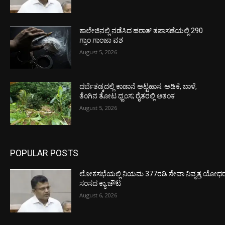
ಕಾಲೇಜಿನಲ್ಲಿ ನಡೆಸಿದ ಹಠಾತ್ ತಪಾಸಣೆಯಲ್ಲಿ 290
ಗ್ರಾಂ ಗಾಂಜಾ ವಶ
August 5, 2026
ದರ್ಬೆತಡ್ಕದಲ್ಲಿ ಕಾಡಾನೆ ಅಟ್ಟಹಾಸ: ಅಡಿಕೆ, ಬಾಳೆ,
ತೆಂಗಿನ ತೋಟ ಧ್ವಂಸ; ರೈತರಲ್ಲಿ ಆತಂಕ
August 5, 2026
POPULAR POSTS
ಲೋಕಸಭೆಯಲ್ಲಿ ನಿಯಮ 377ರಡಿ ಸೇವಾ ನಿವೃತ್ತ ಯೋಧರ ಪ
ಸಂಸದ ಕ್ಯಾ.ಚೌಟ
August 6, 2026