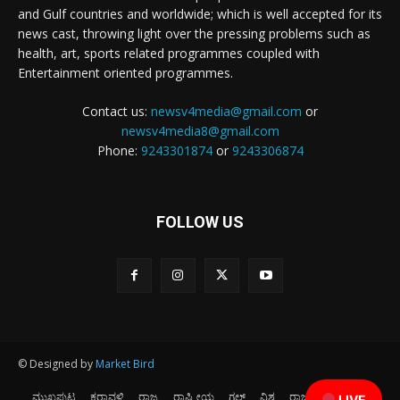
and Gulf countries and worldwide; which is well accepted for its
news cast, throwing light over the pressing problems such as
health, art, sports related programmes coupled with
Entertainment oriented programmes.
Contact us:
newsv4media@gmail.com
or
newsv4media8@gmail.com
Phone:
9243301874
or
9243306874
FOLLOW US
© Designed by
Market Bird
ಮುಖಪುಟ
ಕರಾವಳಿ
ರಾಜ್ಯ
ರಾಷ್ಟ್ರೀಯ
ಗಲ್ಫ್
ವಿಶ್ವ
ರಾಜಕೀಯ
ಕ್ರೀಡೆ
LIVE