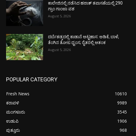
ಕಾಲೇಜಿನಲ್ಲಿ ನಡೆಸಿದ ಹಠಾತ್ ತಪಾಸಣೆಯಲ್ಲಿ 290
ಗ್ರಾಂ ಗಾಂಜಾ ವಶ
August 5, 2026
ದರ್ಬೆತಡ್ಕದಲ್ಲಿ ಕಾಡಾನೆ ಅಟ್ಟಹಾಸ: ಅಡಿಕೆ, ಬಾಳೆ,
ತೆಂಗಿನ ತೋಟ ಧ್ವಂಸ; ರೈತರಲ್ಲಿ ಆತಂಕ
August 5, 2026
POPULAR CATEGORY
Fresh News
10610
ಕರಾವಳಿ
9989
ಮಂಗಳೂರು
3545
ಉಡುಪಿ
1906
ಪುತ್ತೂರು
968