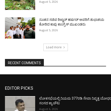
August 5, 2026
ನೂತನ ಸಚಿವ ರಿಜ್ವಾನ್ ಹರ್ಷದ್ ಅವರಿಗೆ ಶುಭಾಶಯ
ಕೋರಿದ ಕಾಪು ಕಾಂಗ್ರೆಸ್ ಮುಖಂಡರು
August 5, 2026
Load more
RECENT COMMENTS
EDITOR PICKS
ಲೋಕಸಭೆಯಲ್ಲಿ ನಿಯಮ 377ರಡಿ ಸೇವಾ ನಿವೃತ್ತ ಯೋಧರ ಪ
ಸಂಸದ ಕ್ಯಾ.ಚೌಟ
August 6, 2026