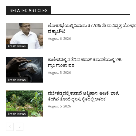
RELATED ARTICLES
ಲೋಕಸಭೆಯಲ್ಲಿ ನಿಯಮ 377ರಡಿ ಸೇವಾ ನಿವೃತ್ತ ಯೋಧರ ಪ
ದ ಕ್ಯಾ.ಚೌಟ
August 6, 2026
Fresh News
ಕಾಲೇಜಿನಲ್ಲಿ ನಡೆಸಿದ ಹಠಾತ್ ತಪಾಸಣೆಯಲ್ಲಿ 290
ಗ್ರಾಂ ಗಾಂಜಾ ವಶ
August 5, 2026
Fresh News
ದರ್ಬೆತಡ್ಕದಲ್ಲಿ ಕಾಡಾನೆ ಅಟ್ಟಹಾಸ: ಅಡಿಕೆ, ಬಾಳೆ,
ತೆಂಗಿನ ತೋಟ ಧ್ವಂಸ; ರೈತರಲ್ಲಿ ಆತಂಕ
August 5, 2026
Fresh News