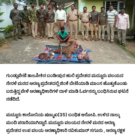
ಗುಂಡ್ಲುಪೇಟೆ ತಾಲೂೀಕಿನ ಬಂಡೀಪುರ ಹುಲಿ ಪ್ರದೇಶದ ಮದ್ದೂರು ವಲಯದ
ನೇರಳೆ ಮರದ ಅರಣ್ಯ ಪ್ರದೇಶದಲ್ಲಿ ಜಿಂಕೆ ಬೇಟೆಯಾಡಿ ಮಾಂಸ ಹೊತ್ತುಕೊಂಡು
ಬರುತ್ತಿದ್ದ ವೇಳೆ ಅರಣ್ಯಾಧಿಕಾರಿಗಳಿ ದಾಳಿ ಮಾಡಿ ಓರ್ವನನ್ನು ಬಂಧಿಸಿರುವ ಘಟನೆ
ನಡೆದಿದೆ.
ಮದ್ದೂರು ಕಾಲೋನಿಯ ಷಣ್ಮುಖ(35) ಬಂಧಿತ ಆರೋಪಿ. ಉಳಿದ ನಾಲ್ಕು
ಮಂದಿ ಪರಾರಿಯಾಗಿದ್ದಾರೆ. ಮದ್ದೂರು ವಲಯದ ನೇರಳೆ ಮರದ ಅರಣ್ಯ
ಪ್ರದೇಶದ ಉಪ ವಲಯ ಅರಣ್ಯಾಧಿಕಾರಿ ರವಿಕುಮಾರ್ ಸಗೂರು , ಅರಣ್ಯ ರಕ್ಷಕ