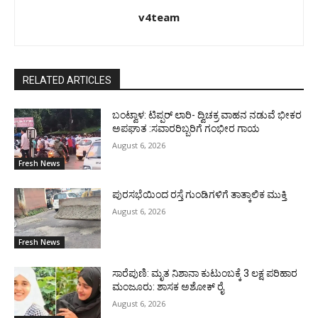
v4team
RELATED ARTICLES
ಬಂಟ್ವಾಳ: ಟಿಪ್ಪರ್ ಲಾರಿ- ದ್ವಿಚಕ್ರ ವಾಹನ ನಡುವೆ ಭೀಕರ
ಅಪಘಾತ :ಸವಾರರಿಬ್ಬರಿಗೆ ಗಂಭೀರ ಗಾಯ
August 6, 2026
Fresh News
ಪುರಸಭೆಯಿಂದ ರಸ್ತೆ ಗುಂಡಿಗಳಿಗೆ ತಾತ್ಕಾಲಿಕ ಮುಕ್ತಿ
August 6, 2026
Fresh News
ಸಾರೆಪುಣಿ: ಮೃತ ನಿಶಾನಾ ಕುಟುಂಬಕ್ಕೆ 3 ಲಕ್ಷ ಪರಿಹಾರ
ಮಂಜೂರು: ಶಾಸಕ ಅಶೋಕ್ ರೈ
August 6, 2026