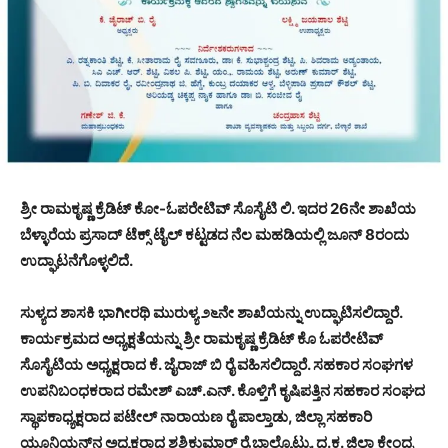
ಶ್ರೀ ರಾಮಕೃಷ್ಣ ಕ್ರೆಡಿಟ್ ಕೋ-ಓಪರೇಟಿವ್ ಸೊಸೈಟಿ ಲಿ. ಇದರ 26ನೇ ಶಾಖೆಯ
ಬೆಳ್ಳಾರೆಯ ಪ್ರಸಾದ್ ಟೆಕ್ಸ್ ಟೈಲ್ ಕಟ್ಟಡದ ನೆಲ ಮಹಡಿಯಲ್ಲಿ ಜೂನ್ 8ರಂದು
ಉದ್ಘಾಟನೆಗೊಳ್ಳಲಿದೆ.
ಸುಳ್ಯದ ಶಾಸಕಿ ಭಾಗೀರಥಿ ಮುರುಳ್ಯ ೨೬ನೇ ಶಾಖೆಯನ್ನು ಉದ್ಘಾಟಿಸಲಿದ್ದಾರೆ.
ಕಾರ್ಯಕ್ರಮದ ಅಧ್ಯಕ್ಷತೆಯನ್ನು ಶ್ರೀ ರಾಮಕೃಷ್ಣ ಕ್ರೆಡಿಟ್ ಕೊ ಓಪರೇಟಿವ್
ಸೊಸೈಟಿಯ ಅಧ್ಯಕ್ಷರಾದ ಕೆ. ಜೈರಾಜ್ ಬಿ ರೈ ವಹಿಸಲಿದ್ದಾರೆ. ಸಹಕಾರ ಸಂಘಗಳ
ಉಪನಿಬಂಧಕರಾದ ರಮೇಶ್ ಎಚ್.ಎನ್. ಕೊಳ್ತಿಗೆ ಕೃಷಿಪತ್ತಿನ ಸಹಕಾರ ಸಂಘದ
ಸ್ಥಾಪಕಾಧ್ಯಕ್ಷರಾದ ಪಟೇಲ್ ನಾರಾಯಣ ರೈ ಪಾಲ್ತಾಡು, ಜಿಲ್ಲಾ ಸಹಕಾರಿ
ಯೂನಿಯನ್‌ನ ಅಧ್ಯಕ್ಷರಾದ ಶಶಿಕುಮಾರ್ ರೈ ಬಾಲ್ಯೊಟ್ಟು. ದ.ಕ. ಜಿಲ್ಲಾ ಕೇಂದ್ರ