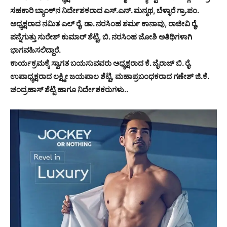
ಸಹಕಾರಿ ಬ್ಯಾಂಕ್‌ನ ನಿರ್ದೇಶಕರಾದ ಎಸ್.ಎನ್. ಮನ್ಮಥ, ಬೆಳ್ಳಾರೆ ಗ್ರಾ.ಪಂ.
ಅಧ್ಯಕ್ಷರಾದ ನಮಿತ ಎಲ್ ರೈ, ಡಾ. ನರಸಿಂಹ ಶರ್ಮ ಕಾನಾವು, ರಾಜೀವಿ ರೈ,
ಪನ್ನೆಗುತ್ತು ಸುರೇಶ್ ಕುಮಾರ್ ಶೆಟ್ಟಿ, ಬಿ. ನರಸಿಂಹ ಜೋಶಿ ಅತಿಥಿಗಳಾಗಿ
ಭಾಗವಹಿಸಲಿದ್ದಾರೆ.
ಕಾರ್ಯಕ್ರಮಕ್ಕೆ ಸ್ವಾಗತ ಬಯಸುವವರು ಅಧ್ಯಕ್ಷರಾದ ಕೆ. ಜೈರಾಜ್ ಬಿ. ರೈ.
ಉಪಾಧ್ಯಕ್ಷರಾದ ಲಕ್ಷ್ಮೀ ಜಯಪಾಲ ಶೆಟ್ಟಿ, ಮಹಾಪ್ರಬಂಧಕರಾದ ಗಣೇಶ್ ಜಿ.ಕೆ.
ಚಂದ್ರಹಾಸ್ ಶೆಟ್ಟಿ ಹಾಗೂ ನಿರ್ದೇಶಕರುಗಳು..