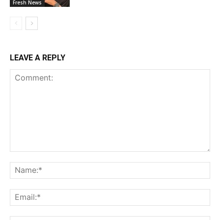
Fresh News
LEAVE A REPLY
Comment:
Na
Ema