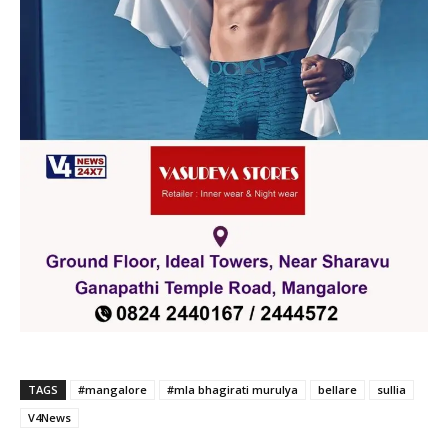
TAGS
#mangalore
#mla bhagirati murulya
bellare
sullia
V4News