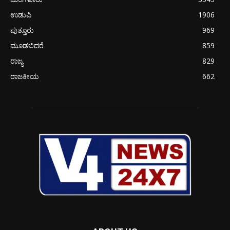
ಉಡುಪಿ
1906
ಪುತ್ತೂರು
969
ಮೂಡಬಿದರೆ
859
ರಾಜ್ಯ
829
ರಾಜಕೀಯ
662