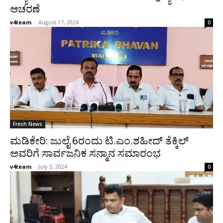
ಆಚರಣೆ
v4team
-
August 17, 2024
0
Fresh News
ಮಡಿಕೇರಿ: ಜುಲೈ 6ರಂದು ಟಿ.ಎಂ.ಶಹೀದ್ ತೆಕ್ಕಿಲ್
ಅವರಿಗೆ ಸಾರ್ವಜನಿಕ ಸನ್ಮಾನ ಸಮಾರಂಭ
v4team
-
July 3, 2024
0