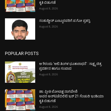
ಕೃತಿ ಬಿಡುಗಡೆ
August 8, 2026
ಸಂಶುದ್ಧೀನ್ ಎಣ್ಮೂರವರಿಗೆ ಪ.ಗೋ ಪ್ರಶಸ್ತಿ
August 8, 2026
POPULAR POSTS
ಆ.9ರಂದು ‘ಆಟಿ ತಿಂಗಳ ಭೂತಾರಾಧನೆ’ : ಸಾಕ್ಷ್ಯ ಚಿತ್ರ
ಪ್ರದರ್ಶನ ಹಾಗೂ ಸಂವಾದ
August 8, 2026
ಡಾ. ಪ್ರೀತಿ ಲೋಲಾಕ್ಷ ನಾಗವೇಣಿ
ಅವರ ಅನ್‌ಟಚೆಬಿಲಿಟಿ ಇನ್ 21 ಸೆಂಚುರಿ ಇಂಡಿಯಾ
ಕೃತಿ ಬಿಡುಗಡೆ
August 8, 2026