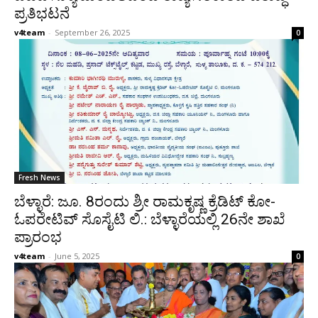
ಪ್ರತಿಭಟನೆ
v4team
-
September 26, 2025
0
Fresh News
ಬೆಳ್ಳಾರೆ: ಜೂ. 8ರಂದು ಶ್ರೀ ರಾಮಕೃಷ್ಣ ಕ್ರೆಡಿಟ್ ಕೋ-
ಓಪರೇಟಿವ್ ಸೊಸೈಟಿ ಲಿ.: ಬೆಳ್ಳಾರೆಯಲ್ಲಿ 26ನೇ ಶಾಖೆ
ಪ್ರಾರಂಭ
v4team
-
June 5, 2025
0