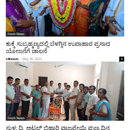
Fresh News
ಕುಕ್ಕೆ ಸುಬ್ರಹ್ಮಣ್ಯದಲ್ಲಿ ಬೆಳಗ್ಗಿನ ಉಪಾಹಾರ ಪ್ರಸಾದ
ಯೋಜನೆಗೆ ಚಾಲನೆ
v4team
-
May 30, 2025
0
Fresh News
ಸುಳ್ಯ: ದಿ. ಅಟಲ್ ಬಿಹಾರಿ ವಾಜಪೇಯಿ ಪುಣ್ಯ ದಿನ