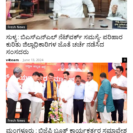
Fresh News
ಸುಳ್ಯ : ಬಿಎಸ್‌ಎನ್‌ಎಲ್ ನೆಟ್‌ವರ್ಕ್ ಸಮಸ್ಯೆ- ಪರಿಹಾರ
ಕುರಿತು ಜಿಲ್ಲಾಧಿಕಾರಿಗಳ ಜೊತೆ ಚರ್ಚೆ ನಡೆಸಿದ
ಸಂಸದರು
v4team
-
June 13, 2024
0
Fresh News
ಮಂಗಳೂರು : ಬಿಜೆಪಿ ಬೂತ್ ಕಾರ್ಯಕರ್ತರ ಸಮಾವೇಶ