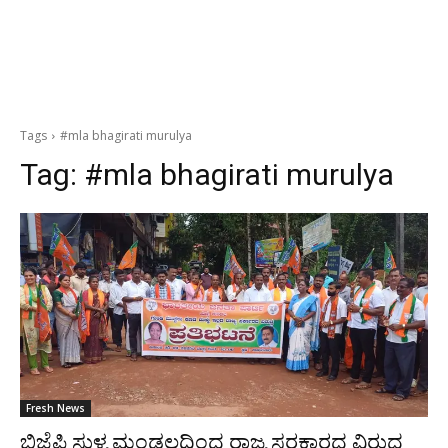
Tags
#mla bhagirati murulya
Tag:
#mla bhagirati murulya
Fresh News
ಬಿಜೆಪಿ ಸುಳ್ಯ ಮಂಡಲದಿಂದ ರಾಜ್ಯ ಸರಕಾರದ ವಿರುದ್ಧ