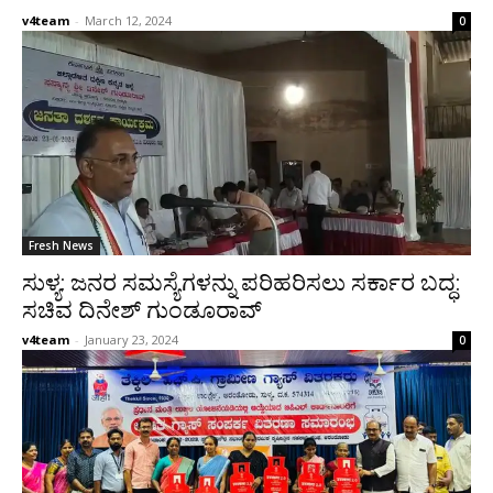
v4team
-
March 12, 2024
0
Fresh News
ಸುಳ್ಯ: ಜನರ ಸಮಸ್ಯೆಗಳನ್ನು ಪರಿಹರಿಸಲು ಸರ್ಕಾರ ಬದ್ಧ:
ಸಚಿವ ದಿನೇಶ್ ಗುಂಡೂರಾವ್
v4team
-
January 23, 2024
0