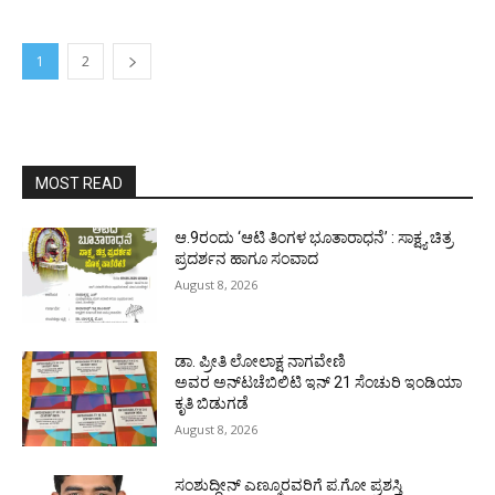
1
2
MOST READ
ಆ.9ರಂದು ‘ಆಟಿ ತಿಂಗಳ ಭೂತಾರಾಧನೆ’ : ಸಾಕ್ಷ್ಯ ಚಿತ್ರ
ಪ್ರದರ್ಶನ ಹಾಗೂ ಸಂವಾದ
August 8, 2026
ಡಾ. ಪ್ರೀತಿ ಲೋಲಾಕ್ಷ ನಾಗವೇಣಿ
ಅವರ ಅನ್‌ಟಚೆಬಿಲಿಟಿ ಇನ್ 21 ಸೆಂಚುರಿ ಇಂಡಿಯಾ
ಕೃತಿ ಬಿಡುಗಡೆ
August 8, 2026
ಸಂಶುದ್ಧೀನ್ ಎಣ್ಮೂರವರಿಗೆ ಪ.ಗೋ ಪ್ರಶಸ್ತಿ