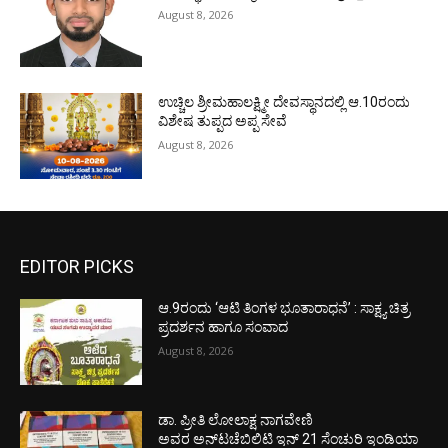
August 8, 2026
ಉಚ್ಚಿಲ ಶ್ರೀಮಹಾಲಕ್ಷ್ಮೀ ದೇವಸ್ಥಾನದಲ್ಲಿ ಆ.10ರಂದು
ವಿಶೇಷ ತುಪ್ಪದ ಅಪ್ಪ ಸೇವೆ
August 8, 2026
EDITOR PICKS
ಆ.9ರಂದು ‘ಆಟಿ ತಿಂಗಳ ಭೂತಾರಾಧನೆ’ : ಸಾಕ್ಷ್ಯ ಚಿತ್ರ
ಪ್ರದರ್ಶನ ಹಾಗೂ ಸಂವಾದ
August 8, 2026
ಡಾ. ಪ್ರೀತಿ ಲೋಲಾಕ್ಷ ನಾಗವೇಣಿ
ಅವರ ಅನ್‌ಟಚೆಬಿಲಿಟಿ ಇನ್ 21 ಸೆಂಚುರಿ ಇಂಡಿಯಾ