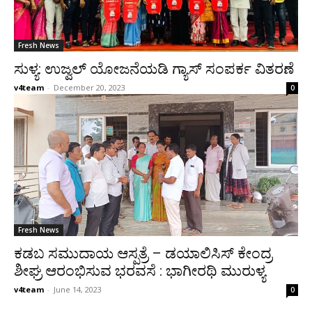
Fresh News
ಸುಳ್ಯ: ಉಜ್ವಲ್ ಯೋಜನೆಯಡಿ ಗ್ಯಾಸ್ ಸಂಪರ್ಕ ವಿತರಣೆ
v4team
-
December 20, 2023
0
Fresh News
ಕಡಬ ಸಮುದಾಯ ಆಸ್ಪತ್ರೆ – ಡಯಾಲಿಸಿಸ್ ಕೇಂದ್ರ
ಶೀಘ್ರ ಆರಂಭಿಸುವ ಭರವಸೆ : ಭಾಗೀರಥಿ ಮುರುಳ್ಯ
v4team
-
June 14, 2023
0