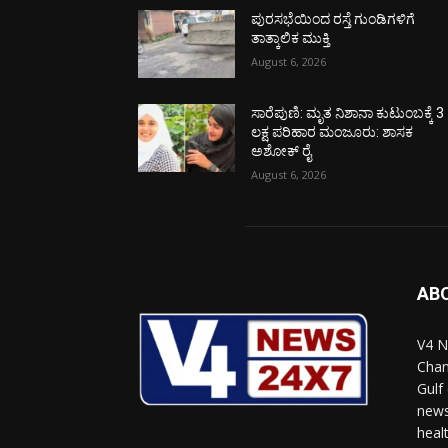
ಪುರಸಭೆಯಿಂದ ರಸ್ತೆ ಗುಂಡಿಗಳಿಗೆ
ತಾತ್ಕಾಲಿಕ ಮುಕ್ತಿ
August 6, 2026
ಸಾರೆಪುಣಿ: ಮೃತ ನಿಶಾನಾ ಕುಟುಂಬಕ್ಕೆ 3
ಲಕ್ಷ ಪರಿಹಾರ ಮಂಜೂರು: ಶಾಸಕ
ಅಶೋಕ್ ರೈ
August 6, 2026
AB
V4 N
Chan
Gulf
news
heal