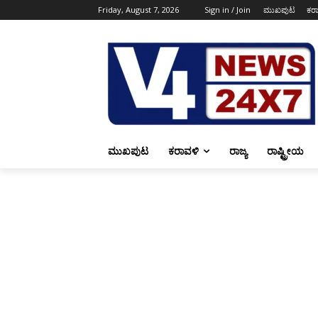
Friday, August 7, 2026
Sign in / Join
ಮುಖಪುಟ
ಕರ
ಮುಖಪುಟ
ಕರಾವಳಿ
ರಾಜ್ಯ
ರಾಷ್ಟ್ರೀಯ