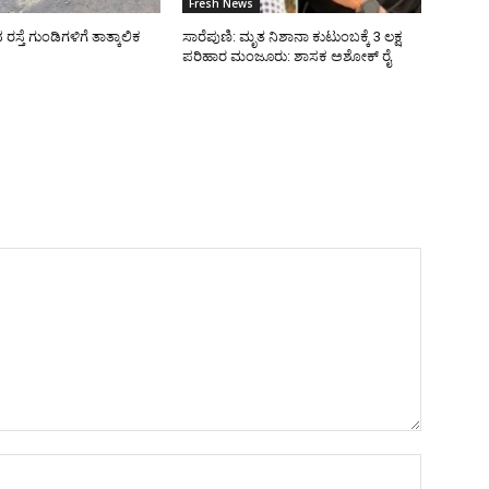
Fresh News
್ತೆ ಗುಂಡಿಗಳಿಗೆ ತಾತ್ಕಾಲಿಕ
ಸಾರೆಪುಣಿ: ಮೃತ ನಿಶಾನಾ ಕುಟುಂಬಕ್ಕೆ 3 ಲಕ್ಷ
ಪರಿಹಾರ ಮಂಜೂರು: ಶಾಸಕ ಅಶೋಕ್ ರೈ
Name:*