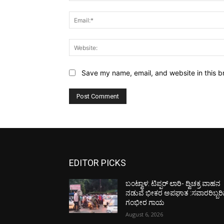
Save my name, email, and website in this b
EDITOR PICKS
ಬಂಟ್ವಾಳ: ಟಿಪ್ಪರ್ ಲಾರಿ- ದ್ವಿಚಕ್ರ ವಾಹನ
ನಡುವೆ ಭೀಕರ ಅಪಘಾತ :ಸವಾರರಿಬ್ಬರಿ
ಗಂಭೀರ ಗಾಯ
August 6, 2026