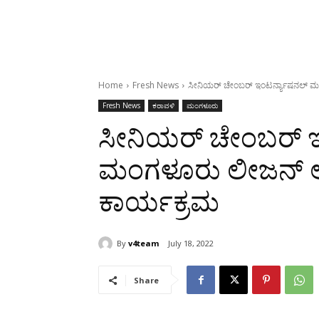
Home
Fresh News
ಸೀನಿಯರ್ ಚೇಂಬರ್ ಇಂಟರ್ನ್ಯಾಷನಲ್ ಮಂ
Fresh News
ಕರಾವಳಿ
ಮಂಗಳೂರು
ಸೀನಿಯರ್ ಚೇಂಬರ್ ಇ
ಮಂಗಳೂರು ಲೀಜನ್ ಆಶ
ಕಾರ್ಯಕ್ರಮ
By
v4team
July 18, 2022
Share