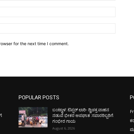
Email:*
Website:
rowser for the next time I comment.
POPULAR POSTS
P
ಬಂಟ್ವಾಳ: ಟಿಪ್ಪರ್ ಲಾರಿ- ದ್ವಿಚಕ್ರ ವಾಹನ
F
ಗೆ
ನಡುವೆ ಭೀಕರ ಅಪಘಾತ :ಸವಾರರಿಬ್ಬರಿಗೆ
ಕ
ಗಂಭೀರ ಗಾಯ
August 6, 2026
ಮ