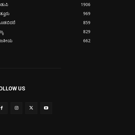
ಡುಪಿ
1906
ತ್ತೂರು
969
ೂಡಬಿದರೆ
859
ಜ್ಯ
829
ಾಜಕೀಯ
662
OLLOW US