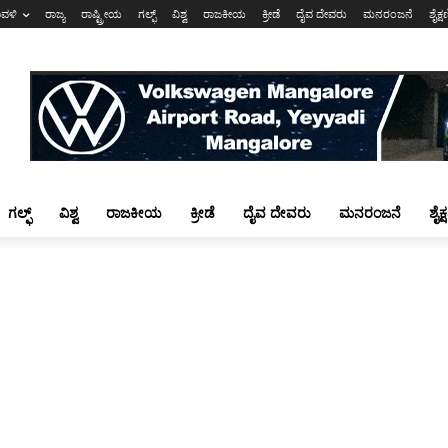
ಾವಳಿ
ರಾಜ್ಯ
ರಾಷ್ಟ್ರೀಯ
ಗಲ್ಫ್
ವಿಶ್ವ
ರಾಜಕೀಯ
ಕ್ರೀಡೆ
ದೈವ ದೇವರು
ಮನರಂಜನೆ
ಶೈಕ್
ಗಲ್ಫ್
ವಿಶ್ವ
ರಾಜಕೀಯ
ಕ್ರೀಡೆ
ದೈವ ದೇವರು
ಮನರಂಜನೆ
ಶೈಕ