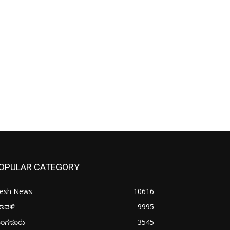
OPULAR CATEGORY
resh News
10616
ರಾವಳಿ
9995
ಂಗಳೂರು
3545