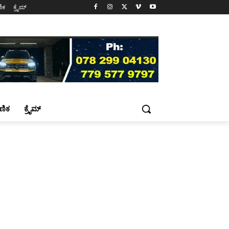
ಷಣಿಕ
ಕ್ರೈಮ್
್ಷಣಿಕ
ಕ್ರೈಮ್