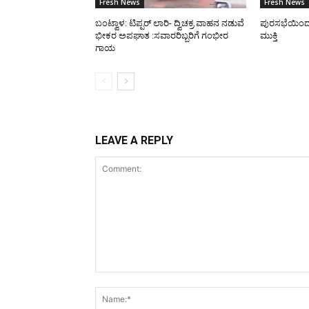
Fresh News
Fresh News
ಬಂಟ್ವಾಳ: ಟಿಪ್ಪರ್ ಲಾರಿ- ದ್ವಿಚಕ್ರ ವಾಹನ ನಡುವೆ
ಪುರಸಭೆಯಿಂದ ರಸ
ಭೀಕರ ಅಪಘಾತ :ಸವಾರರಿಬ್ಬರಿಗೆ ಗಂಭೀರ
ಮುಕ್ತಿ
ಗಾಯ
LEAVE A REPLY
Comment: