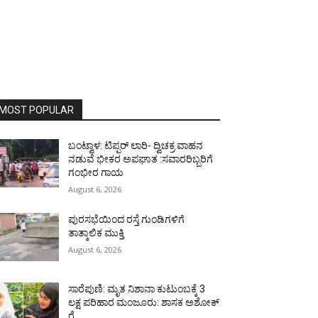
MOST POPULAR
ಬಂಟ್ವಾಳ: ಟಿಪ್ಪರ್ ಲಾರಿ- ದ್ವಿಚಕ್ರ ವಾಹನ
ನಡುವೆ ಭೀಕರ ಅಪಘಾತ :ಸವಾರರಿಬ್ಬರಿಗೆ
ಗಂಭೀರ ಗಾಯ
August 6, 2026
ಪುರಸಭೆಯಿಂದ ರಸ್ತೆ ಗುಂಡಿಗಳಿಗೆ
ತಾತ್ಕಾಲಿಕ ಮುಕ್ತಿ
August 6, 2026
ಸಾರೆಪುಣಿ: ಮೃತ ನಿಶಾನಾ ಕುಟುಂಬಕ್ಕೆ 3
ಲಕ್ಷ ಪರಿಹಾರ ಮಂಜೂರು: ಶಾಸಕ ಅಶೋಕ್
ರೈ