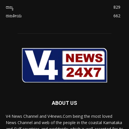
ರಾಜ್ಯ
829
ರಾಜಕೀಯ
662
ABOUT US
V4 News Channel and V4news.Com being the most loved
News Channel and web of the people in the coastal Karnataka
and Gulf countries and worldwide; which is well accepted for its