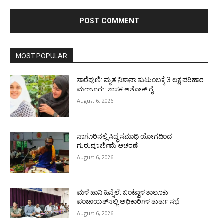
MOST POPULAR
ಸಾರೆಪುಣಿ: ಮೃತ ನಿಶಾನಾ ಕುಟುಂಬಕ್ಕೆ 3 ಲಕ್ಷ ಪರಿಹಾರ
ಮಂಜೂರು: ಶಾಸಕ ಅಶೋಕ್ ರೈ
August 6, 2026
ನಾಗೂರಿನಲ್ಲಿ ಸಿದ್ಧ ಸಮಾಧಿ ಯೋಗದಿಂದ
ಗುರುಪೂರ್ಣಿಮೆ ಆಚರಣೆ
August 6, 2026
ಮಳೆ ಹಾನಿ ಹಿನ್ನೆಲೆ: ಬಂಟ್ವಾಳ ತಾಲೂಕು
ಪಂಚಾಯತ್‌ನಲ್ಲಿ ಅಧಿಕಾರಿಗಳ ತುರ್ತು ಸಭೆ
August 6, 2026