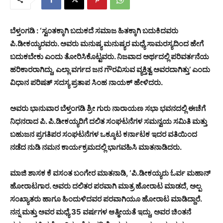
ಬೆಳ್ತಂಗಡಿ : ‘ಸ್ವಂತಕ್ಕಾಗಿ ಬದುಕದೆ ಸಮಾಜ ಹಿತಕ್ಕಾಗಿ ಬದುಕಿದವರು
ಪಿ.ಡೀಕಯ್ಯರವರು. ಅವರು ಮನುಷ್ಯ ಮನುಷ್ಯರ ಮಧ್ಯೆ ಸಾಮರಸ್ಯದಿಂದ ಹೇಗೆ
ಬದುಕಬೇಕು ಎಂದು ತೋರಿಸಿಕೊಟ್ಟವರು. ನಿಜವಾದ ಅರ್ಥದಲ್ಲಿ ಪರಿವರ್ತನೆಯ
ಹರಿಕಾರರಾಗಿದ್ದು, ಎಲ್ಲಾ ವರ್ಗದ ಜನ ಗೌರವಿಸುವ ವ್ಯಕ್ತಿತ್ವ ಅವರದಾಗಿತ್ತು’ ಎಂದು
ವಿಧಾನ ಪರಿಷತ್ ಸದಸ್ಯ ಪ್ರತಾಪ ಸಿಂಹ ನಾಯಕ್ ಹೇಳಿದರು.
ಅವರು ಭಾನುವಾರ ಬೆಳ್ತಂಗಡಿ ಶ್ರೀ ಗುರು ನಾರಾಯಣ ಸಭಾ ಭವನದಲ್ಲಿ ಈಚೆಗೆ
ನಿಧನರಾದ ಪಿ. ಪಿ.ಡೀಕಯ್ಯರಿಗೆ ದಲಿತ ಸಂಘಟನೆಗಳ ಸಮನ್ವಯ ಸಮಿತಿ ಮತ್ತು
ಬಹುಜನ ಪ್ರಗತಿಪರ ಸಂಘಟನೆಗಳ ಒಕ್ಕೂಟ ಕರ್ನಾಟಕ ಇದರ ವತಿಯಿಂದ
ನಡೆದ ನುಡಿ ನಮನ ಕಾರ್ಯಕ್ರಮದಲ್ಲಿ ಭಾಗವಹಿಸಿ ಮಾತನಾಡಿದರು.
ಮಾಜಿ ಶಾಸಕ ಕೆ ವಸಂತ ಬಂಗೇರ ಮಾತನಾಡಿ, ‘ಪಿ.ಡೀಕಯ್ಯರು ಓರ್ವ ಮಹಾನ್
ಹೋರಾಟಗಾರ. ಅವರು ದಲಿತರ ಪರವಾಗಿ ಮಾತ್ರ ಹೋರಾಟ ಮಾಡದೆ, ಅಲ್ಪ
ಸಂಖ್ಯಾತರು ಹಾಗೂ ಹಿಂದುಳಿದವರ ಪರವಾಗಿಯೂ ಹೋರಾಟ ಮಾಡಿದ್ದಾರೆ.
ನನ್ನ ಮತ್ತು ಅವರ ಮಧ್ಯೆ 35 ವರ್ಷಗಳ ಆತ್ಮೀಯತೆ ಇದ್ದು, ಅವರ ಚಿಂತನೆ