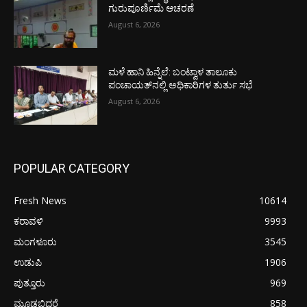
ಗುರುಪೂರ್ಣಿಮೆ ಆಚರಣೆ
August 6, 2026
ಮಳೆ ಹಾನಿ ಹಿನ್ನೆಲೆ: ಬಂಟ್ವಾಳ ತಾಲೂಕು
ಪಂಚಾಯತ್‌ನಲ್ಲಿ ಅಧಿಕಾರಿಗಳ ತುರ್ತು ಸಭೆ
August 6, 2026
POPULAR CATEGORY
Fresh News
10614
ಕರಾವಳಿ
9993
ಮಂಗಳೂರು
3545
ಉಡುಪಿ
1906
ಪುತ್ತೂರು
969
ಮೂಡಬಿದರೆ
858