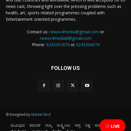
news cast, throwing light over the pressing problems such as
health, art, sports related programmes coupled with
Entertainment oriented programmes.
Contact us:
newsv4media@gmail.com
or
newsv4media8@gmail.com
Phone:
9243301874
or
9243306874
FOLLOW US
© Designed by
Market Bird
ಮುಖಪುಟ
ಕರಾವಳಿ
ರಾಜ್ಯ
ರಾಷ್ಟ್ರೀಯ
ಗಲ್ಫ್
ವಿಶ್ವ
ರಾಜಕೀಯ
ಕ್ರೀಡೆ
LIVE