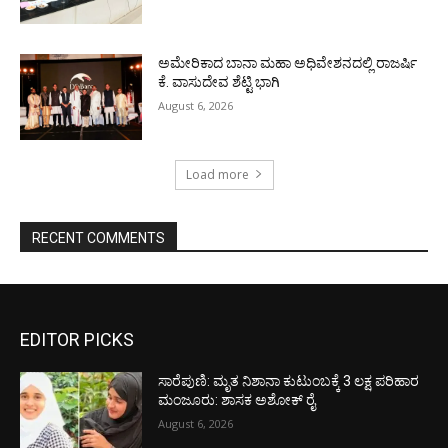
ಅಮೇರಿಕಾದ ಬಾನಾ ಮಹಾ ಅಧಿವೇಶನದಲ್ಲಿ ರಾಜರ್ಷಿ
ಕೆ. ವಾಸುದೇವ ಶೆಟ್ಟಿ ಭಾಗಿ
August 6, 2026
Load more
RECENT COMMENTS
EDITOR PICKS
ಸಾರೆಪುಣಿ: ಮೃತ ನಿಶಾನಾ ಕುಟುಂಬಕ್ಕೆ 3 ಲಕ್ಷ ಪರಿಹಾರ
ಮಂಜೂರು: ಶಾಸಕ ಅಶೋಕ್ ರೈ
August 6, 2026