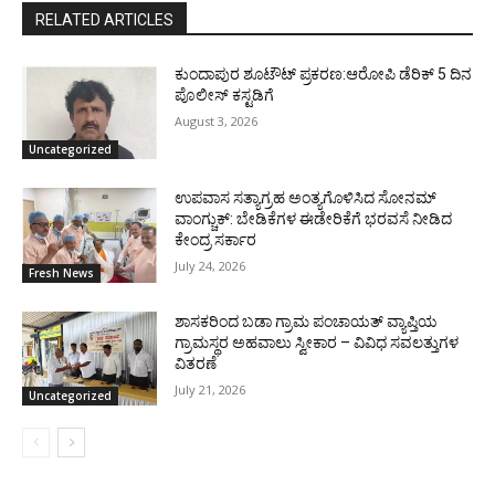
RELATED ARTICLES
ಕುಂದಾಪುರ ಶೂಟೌಟ್ ಪ್ರಕರಣ:ಆರೋಪಿ ಡೆರಿಕ್ 5 ದಿನ
ಪೊಲೀಸ್ ಕಸ್ಟಡಿಗೆ
August 3, 2026
Uncategorized
ಉಪವಾಸ ಸತ್ಯಾಗ್ರಹ ಅಂತ್ಯಗೊಳಿಸಿದ ಸೋನಮ್
ವಾಂಗ್ಚುಕ್: ಬೇಡಿಕೆಗಳ ಈಡೇರಿಕೆಗೆ ಭರವಸೆ ನೀಡಿದ
ಕೇಂದ್ರ ಸರ್ಕಾರ
July 24, 2026
Fresh News
ಶಾಸಕರಿಂದ ಬಡಾ ಗ್ರಾಮ ಪಂಚಾಯತ್ ವ್ಯಾಪ್ತಿಯ
ಗ್ರಾಮಸ್ಥರ ಅಹವಾಲು ಸ್ವೀಕಾರ – ವಿವಿಧ ಸವಲತ್ತುಗಳ
ವಿತರಣೆ
July 21, 2026
Uncategorized