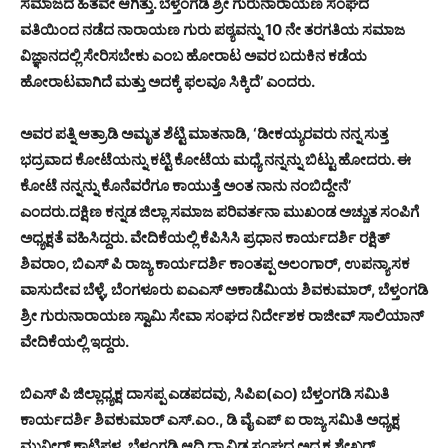
ಸಮಾಜದ ಹಿತವೇ ಆಗಿತ್ತು. ಬೆಳ್ತಂಗಡಿ ಶ್ರೀ ಗುರುನಾರಾಯಣ ಸಂಘದ
ವತಿಯಿಂದ ನಡೆದ ನಾರಾಯಣ ಗುರು ಪಠ್ಯವನ್ನು 10 ನೇ ತರಗತಿಯ ಸಮಾಜ
ವಿಜ್ಞಾನದಲ್ಲಿ ಸೇರಿಸಬೇಕು ಎಂಬ ಹೋರಾಟ ಅವರ ಬದುಕಿನ ಕಡೆಯ
ಹೋರಾಟವಾಗಿದೆ ಮತ್ತು ಅದಕ್ಕೆ ಫಲವೂ ಸಿಕ್ಕಿದೆ’ ಎಂದರು.
ಅವರ ಪತ್ನಿ ಆತ್ರಾಡಿ ಅಮೃತ ಶೆಟ್ಟಿ ಮಾತನಾಡಿ, ‘ಡೀಕಯ್ಯರವರು ನನ್ನ ಸುತ್ತ
ಭದ್ರವಾದ ಕೋಟೆಯನ್ನು ಕಟ್ಟಿ ಕೋಟೆಯ ಮಧ್ಯೆ ನನ್ನನ್ನು ಬಿಟ್ಟು ಹೋದರು. ಈ
ಕೋಟೆ ನನ್ನನ್ನು ಕೊನೆವರೆಗೂ ಕಾಯುತ್ತೆ ಅಂತ ನಾನು ನಂಬಿದ್ದೇನೆ’
ಎಂದರು.ದಕ್ಷಿಣ ಕನ್ನಡ ಜಿಲ್ಲಾ ಸಮಾಜ ಪರಿವರ್ತನಾ ಮುಖಂಡ ಅಚ್ಚುತ ಸಂಪಿಗೆ
ಅಧ್ಯಕ್ಷತೆ ವಹಿಸಿದ್ದರು. ವೇದಿಕೆಯಲ್ಲಿ ಕೆಪಿಸಿಸಿ ಪ್ರಧಾನ ಕಾರ್ಯದರ್ಶಿ ರಕ್ಷಿತ್
ಶಿವರಾಂ, ಬಿಎಸ್ ಪಿ ರಾಜ್ಯ ಕಾರ್ಯದರ್ಶಿ ಕಾಂತಪ್ಪ ಅಲಂಗಾರ್, ಉಪನ್ಯಾಸಕ
ವಾಸುದೇವ ಬೆಳ್ಳೆ, ಬೆಂಗಳೂರು ಐಎಎಸ್ ಅಕಾಡೆಮಿಯ ಶಿವಕುಮಾರ್, ಬೆಳ್ತಂಗಡಿ
ಶ್ರೀ ಗುರುನಾರಾಯಣ ಸ್ವಾಮಿ ಸೇವಾ ಸಂಘದ ನಿರ್ದೇಶಕ ರಾಜೀವ್ ಸಾಲಿಯಾನ್
ವೇದಿಕೆಯಲ್ಲಿ ಇದ್ದರು.
ಬಿಎಸ್ ಪಿ ಜಿಲ್ಲಾಧ್ಯಕ್ಷ ದಾಸಪ್ಪ ಎಡಪದವು, ಸಿಪಿಐ(ಎಂ) ಬೆಳ್ತಂಗಡಿ ಸಮಿತಿ
ಕಾರ್ಯದರ್ಶಿ ಶಿವಕುಮಾರ್ ಎಸ್.ಎಂ., ಡಿ ವೈ ಎಪ್ ಐ ರಾಜ್ಯ ಸಮಿತಿ ಅಧ್ಯಕ್ಷ
ಮುನೀರ್ ಕಾಟಿಪಳ್ಳ, ಬೆಳ್ತಂಗಡಿ ಆದಿ ದ್ರಾವಿಡ ಸಂಘದ ಅಧ್ಯಕ್ಷ ಶೇಖರ್