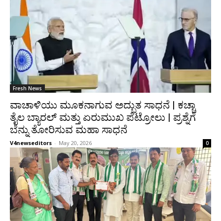
Fresh News
ವಾಚಾಳಿಯು ಮೂಕನಾಗುವ ಅದ್ಭುತ ಸಾಧನೆ | ಕಚ್ಚಾ
ತೈಲ ಬ್ಯಾರಲ್ ಮತ್ತು ಏರುಮುಖ ಪೆಟ್ರೋಲು | ಪ್ರಶ್ನೆಗೆ
ಬೆನ್ನು ತೋರಿಸುವ ಮಹಾ ಸಾಧನೆ
V4newseditors
-
May 20, 2026
0