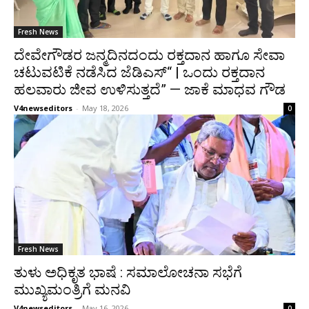
Fresh News
ದೇವೇಗೌಡರ ಜನ್ಮದಿನದಂದು ರಕ್ತದಾನ ಹಾಗೂ ಸೇವಾ
ಚಟುವಟಿಕೆ ನಡೆಸಿದ ಜೆಡಿಎಸ್“ | ಒಂದು ರಕ್ತದಾನ
ಹಲವಾರು ಜೀವ ಉಳಿಸುತ್ತದೆ” — ಜಾಕೆ ಮಾಧವ ಗೌಡ
V4newseditors
-
May 18, 2026
0
Fresh News
ತುಳು ಅಧಿಕೃತ ಭಾಷೆ : ಸಮಾಲೋಚನಾ ಸಭೆಗೆ
ಮುಖ್ಯಮಂತ್ರಿಗೆ ಮನವಿ
V4newseditors
-
May 16, 2026
0