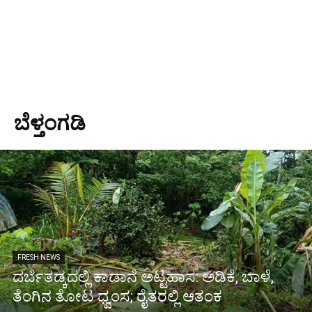
ಬೆಳ್ತಂಗಡಿ
FRESH NEWS
ದರ್ಬೆತಡ್ಕದಲ್ಲಿ ಕಾಡಾನೆ ಅಟ್ಟಹಾಸ: ಅಡಿಕೆ, ಬಾಳೆ,
ತೆಂಗಿನ ತೋಟ ಧ್ವಂಸ; ರೈತರಲ್ಲಿ ಆತಂಕ