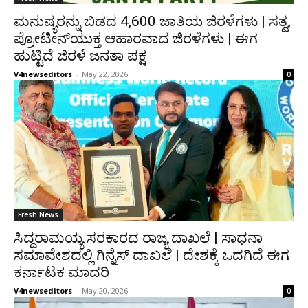
ಮನುಷ್ಯರನ್ನು ಬಿಡದ 4,600 ಜಾತಿಯ ಜಿರಳೆಗಳು | ಸತ್ವ,
ಪ್ರೋಟೀನ್‌ಯುಕ್ತ ಆಹಾರವಾದ ಜಿರಳೆಗಳು | ಈಗ
ಹುಟ್ಟಿದೆ ಜಿರಳೆ ಜನತಾ ಪಕ್ಷ
V4newseditors
-
May 22, 2026
0
Fresh News
ಸಿದ್ದರಾಮಯ್ಯ ಸರಕಾರದ ರಾಜ್ಯ ದಾಖಲೆ | ಸಾಧನಾ
ಸಮಾವೇಶದಲ್ಲಿ ಗಿನ್ನೆಸ್ ದಾಖಲೆ | ದೇಶಕ್ಕೆ ಒದಗಿದೆ ಈಗ
ಕರ್ನಾಟಕ ಮಾದರಿ
V4newseditors
-
May 20, 2026
0