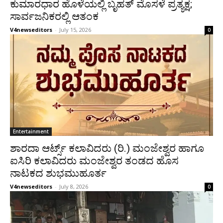
ಕುಮಾರಧಾರ ಹೊಳೆಯಲ್ಲಿ ಬೃಹತ್ ಮೊಸಳೆ ಪ್ರತ್ಯಕ್ಷ;
ಸಾರ್ವಜನಿಕರಲ್ಲಿ ಆತಂಕ
V4newseditors
-
July 15, 2026
0
Entertainment
ಶಾರದಾ ಆರ್ಟ್ಸ್ ಕಲಾವಿದರು (ರಿ.) ಮಂಜೇಶ್ವರ ಹಾಗೂ
ಐಸಿರಿ ಕಲಾವಿದರು ಮಂಜೇಶ್ವರ ತಂಡದ ಹೊಸ
ನಾಟಕದ ಶುಭಮುಹೂರ್ತ
V4newseditors
-
July 8, 2026
0