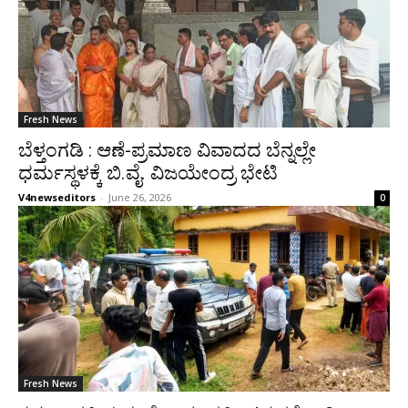
Fresh News
ಬೆಳ್ತಂಗಡಿ : ಆಣೆ-ಪ್ರಮಾಣ ವಿವಾದದ ಬೆನ್ನಲ್ಲೇ
ಧರ್ಮಸ್ಥಳಕ್ಕೆ ಬಿ.ವೈ. ವಿಜಯೇಂದ್ರ ಭೇಟಿ
V4newseditors
-
June 26, 2026
0
Fresh News