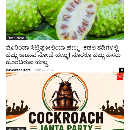
Fresh News
ಮೊರಿಂಡಾ ಸಿಟ್ರಿಫೋಲಿಯಾ ಹಣ್ಣು | ಕಡಲ ತಡಿಗಳಲ್ಲಿ
ಹೆಚ್ಚು ಕಾಣುವ ನೋಣಿ ಹಣ್ಣು | ನೂರಕ್ಕೂ ಹೆಚ್ಚು ಹೆಸರು
ಹೊಂದಿರುವ ಹಣ್ಣು
V4newseditors
-
May 22, 2026
0
Fresh News