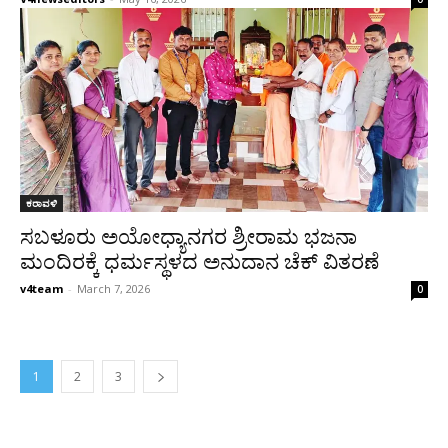
ಕರಾವಳಿ
ಸಬಳೂರು ಅಯೋಧ್ಯಾನಗರ ಶ್ರೀರಾಮ ಭಜನಾ
ಮಂದಿರಕ್ಕೆ ಧರ್ಮಸ್ಥಳದ ಅನುದಾನ ಚೆಕ್ ವಿತರಣೆ
v4team
-
March 7, 2026
0
1
2
3