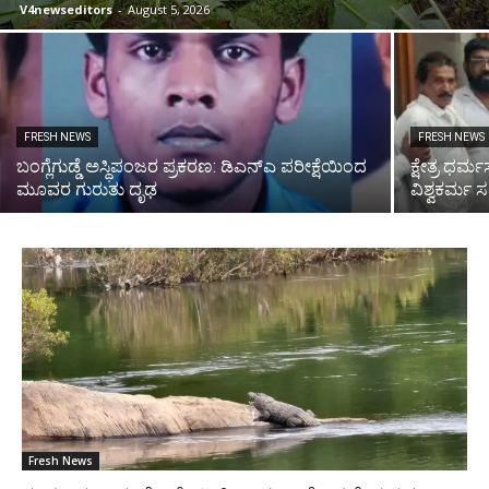
V4newseditors
-
August 5, 2026
FRESH NEWS
FRESH NEWS
ಬಂಗ್ಲೆಗುಡ್ಡೆ ಅಸ್ಥಿಪಂಜರ ಪ್ರಕರಣ: ಡಿಎನ್ಎ ಪರೀಕ್ಷೆಯಿಂದ
ಕ್ಷೇತ್ರ ಧರ
ಮೂವರ ಗುರುತು ದೃಢ
ವಿಶ್ವಕರ್
Fresh News