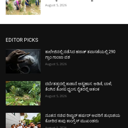
August 5, 2026
EDITOR PICKS
ಕಾಲೇಜಿನಲ್ಲಿ ನಡೆಸಿದ ಹಠಾತ್ ತಪಾಸಣೆಯಲ್ಲಿ 290
ಗ್ರಾಂ ಗಾಂಜಾ ವಶ
August 5, 2026
ದರ್ಬೆತಡ್ಕದಲ್ಲಿ ಕಾಡಾನೆ ಅಟ್ಟಹಾಸ: ಅಡಿಕೆ, ಬಾಳೆ,
ತೆಂಗಿನ ತೋಟ ಧ್ವಂಸ; ರೈತರಲ್ಲಿ ಆತಂಕ
August 5, 2026
ನೂತನ ಸಚಿವ ರಿಜ್ವಾನ್ ಹರ್ಷದ್ ಅವರಿಗೆ ಶುಭಾಶಯ
ಕೋರಿದ ಕಾಪು ಕಾಂಗ್ರೆಸ್ ಮುಖಂಡರು
August 5, 2026