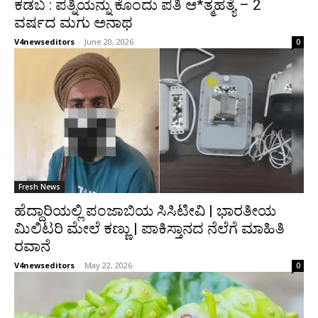
ಕಡಬ : ಪತ್ನಿಯನ್ನು ಕೊಂದು ಪತಿ ಆ*ತ್ಮಹತ್ಯೆ – 2
ವರ್ಷದ ಮಗು ಅನಾಥ
V4newseditors
-
June 20, 2026
0
Fresh News
ಹೆದ್ದಾರಿಯಲ್ಲಿ ಪಂಜಾಬಿಯ ಸಿಸಿಟೀವಿ | ಭಾರತೀಯ
ಮಿಲಿಟರಿ ಮೇಲೆ ಕಣ್ಣು | ಪಾಕಿಸ್ತಾನದ ನೆಲೆಗೆ ಮಾಹಿತಿ
ರವಾನೆ
V4newseditors
-
May 22, 2026
0