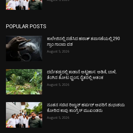
POPULAR POSTS
ಕಾಲೇಜಿನಲ್ಲಿ ನಡೆಸಿದ ಹಠಾತ್ ತಪಾಸಣೆಯಲ್ಲಿ 290
ಗ್ರಾಂ ಗಾಂಜಾ ವಶ
August 5, 2026
ದರ್ಬೆತಡ್ಕದಲ್ಲಿ ಕಾಡಾನೆ ಅಟ್ಟಹಾಸ: ಅಡಿಕೆ, ಬಾಳೆ,
ತೆಂಗಿನ ತೋಟ ಧ್ವಂಸ; ರೈತರಲ್ಲಿ ಆತಂಕ
August 5, 2026
ನೂತನ ಸಚಿವ ರಿಜ್ವಾನ್ ಹರ್ಷದ್ ಅವರಿಗೆ ಶುಭಾಶಯ
ಕೋರಿದ ಕಾಪು ಕಾಂಗ್ರೆಸ್ ಮುಖಂಡರು
August 5, 2026