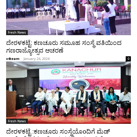
Fresh News
ದೇರಳಕಟ್ಟೆ: ಕಣಚೂರು ಸಮೂಹ ಸಂಸ್ಥೆ ವತಿಯಿಂದ
ಗಣರಾಜ್ಯೋತ್ಸವ ಆಚರಣೆ
v4team
-
January 26, 2024
0
Fresh News
ದೇರಳಕಟ್ಟೆ :ಕಣಚೂರು ಸಂಸ್ಥೆಯೊoದಿಗೆ ಮೆಡ್