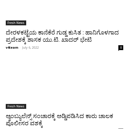
Fresh News
ದೇರಳಕಟ್ಟೆಯ ಕಾನೆಕೆರೆ ಗುಡ್ಡ ಕುಸಿತ : ಹಾನಿಗೊಳಗಾದ
ಪ್ರದೇಶಕ್ಕೆ ಶಾಸಕ ಯು.ಟಿ. ಖಾದರ್ ಭೇಟಿ
v4team
-
July 6, 2022
0
Fresh News
ಆ್ಯಂಬ್ಯುಲೆನ್ಸ್ ಸಂಚಾರಕ್ಕೆ ಅಡ್ಡಿಪಡಿಸಿದ ಕಾರು ಚಾಲಕ
ಪೊಲೀಸರ ವಶಕ್ಕೆ