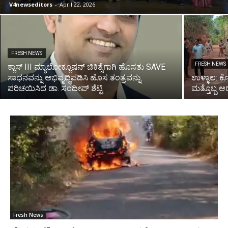
V4newseditors
-
April 22, 2026
FRESH NEWS
FRESH NEWS
ಕ್ಲಾಸ್ III ಮ್ಯಾಲೋಕ್ಲೂಷನ್ ಚಿಕಿತ್ಸೆಗಾಗಿ ಹೊಸತು SAVE
ಸಾಧನವನ್ನು ಅಭಿವೃದ್ಧಿಪಡಿಸಿ ಹೊಸ ತಂತ್ರವನ್ನು
ಉಳ್ಳಾಲ: ಕ
ಪರಿಚಯಿಸಿದ ಡಾ. ಸಂದೀಪ್ ಶೆಟ್ಟಿ
ಮತ್ತೊಬ್ಬ 
Fresh News