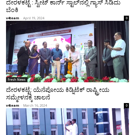
ದೇರಳಕಟ್ಟೆ : ಸ್ವೀಟ್ ಕಾರ್ನ್ ಸ್ಟಾಲ್‌ನಲ್ಲಿ ಗ್ಯಾಸ್ ಸಿಡಿದು
ಬೆಂಕಿ
v4team
-
April 19, 2024
0
Fresh News
ದೇರಳಕಟ್ಟೆ: ಯೆನೆಪೋಯ ಕಿಡ್ನಿಟೆಕ್ ರಾಷ್ಟ್ರೀಯ
ಸಮ್ಮೇಳನಕ್ಕೆ ಚಾಲನೆ
v4team
-
March 16, 2024
0