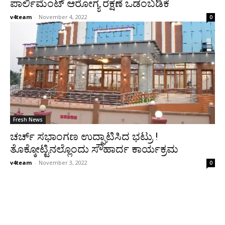
ಪಾರ್ಲಿಮೆಂಟ್ ಆರೋಗ್ಯ ರಕ್ಷಣೆ ಒಡಂಬಡಿಕೆ
v4team
-
November 4, 2022
0
Fresh News
ಚರ್ಚ್ ಸಭಾಂಗಣ ಉದ್ಘಾಟಿಸಿದ ಭಟ್ರು !
ತೊಕ್ಕೋಟ್ಟಿನಲ್ಲೊಂದು ಸೌಹಾರ್ದ ಕಾರ್ಯಕ್ರಮ
v4team
-
November 3, 2022
0