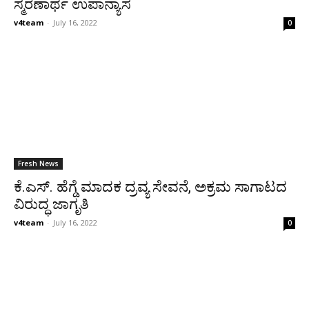
ಸ್ಮರಣಾರ್ಥ ಉಪಾನ್ಯಾಸ
v4team
-
July 16, 2022
0
Fresh News
ಕೆ.ಎಸ್. ಹೆಗ್ಡೆ ಮಾದಕ ದ್ರವ್ಯ ಸೇವನೆ, ಅಕ್ರಮ ಸಾಗಾಟದ
ವಿರುದ್ಧ ಜಾಗೃತಿ
v4team
-
July 16, 2022
0