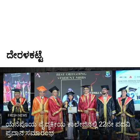
ದೇರಳಕಟ್ಟೆ
FRESH NEWS
ಯೆನೆಪೊಯ ವೈದ್ಯಕೀಯ ಕಾಲೇಜಿನಲ್ಲಿ 22ನೇ ಪದವಿ
ಪ್ರದಾನ ಸಮಾರಂಭ