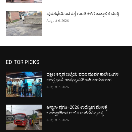
ಪುರಸಭೆಯಿಂದ ರಸ್ತೆ ಗುಂಡಿಗಳಿಗೆ ತಾತ್ಕಾಲಿಕ ಮುಕ್ತಿ
August 6, 2026
EDITOR PICKS
ದಕ್ಷಿಣ ಕನ್ನಡ ಜಿಲ್ಲೆಯ ಪದವಿ ಪೂರ್ವ ಕಾಲೇಜುಗಳ
ಆಂಗ್ಲ ಭಾಷೆ ಉಪನ್ಯಾಸಕರಿಗಾಗಿ ಕಾರ್ಯಾಗಾರ
August 7, 2026
ಆಳ್ವಾಸ್ ಪ್ರಗತಿ–2026 ಉದ್ಯೋಗ ಮೇಳಕ್ಕೆ
ಬಂಟ್ವಾಳದಿಂದ ಉಚಿತ ಬಸ್‌ಗಳ ವ್ಯವಸ್ಥೆ
August 7, 2026