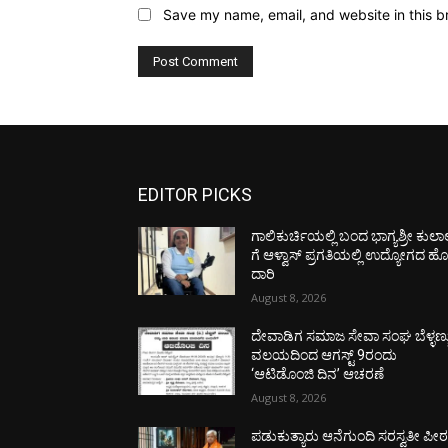
Save my name, email, and website in this b
EDITOR PICKS
ಗಾಲಿಕುರ್ಚಿಯಲ್ಲಿ ಬಂದ ಭಾಗ್ಯಶ್ರೀ ಕುಲಾ
ಗೆ ಆಳ್ವಾಸ್ ಪ್ರಗತಿಯಲ್ಲಿ ಉದ್ಯೋಗದ ಹ
ದಾರಿ
August 8, 2026
ದೇವಾಡಿಗ ಸಮಾಜ ಸೇವಾ ಸಂಘ ಬೆಳ್ಳಣ್ಣ
ವಲಯದಿಂದ ಆಗಸ್ಟ್ 9ರಂದು
‘ಆಟಿಡೊಂಜಿ ದಿನ’ ಆಚರಣೆ
August 8, 2026
ಪಡುಕುತ್ಯಾರು ಆನೆಗುಂದಿ ಸರಸ್ವತೀ ಪೀಠಕ್