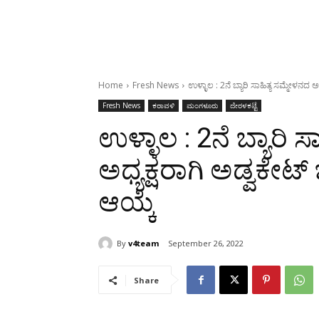
Home
Fresh News
ಉಳ್ಳಾಲ : 2ನೆ ಬ್ಯಾರಿ ಸಾಹಿತ್ಯ ಸಮ್ಮೇಳನದ 
Fresh News
ಕರಾವಳಿ
ಮಂಗಳೂರು
ದೇರಳಕಟ್ಟೆ
ಉಳ್ಳಾಲ : 2ನೆ ಬ್ಯಾರಿ 
ಅಧ್ಯಕ್ಷರಾಗಿ ಅಡ್ವಕೇ
ಆಯ್ಕೆ
By
v4team
September 26, 2022
Share