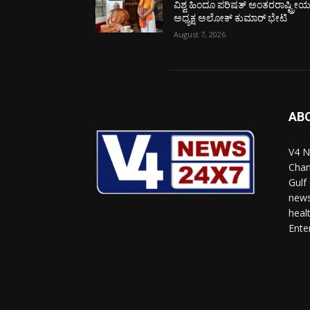
ವಿಶ್ವ ಹಿಂದೂ ಪರಿಷತ್ ಅಂತರರಾಷ್ಟ್ರೀ
ಅಧ್ಯಕ್ಷ ಅಲೋಕ್ ಕುಮಾರ್ ಭೇಟಿ
August 7, 2026
AB
V4 N
Chan
Gulf
news
heal
Ente