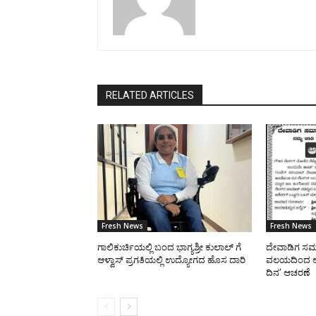
RELATED ARTICLES
Fresh News
Fresh News
ಗಾಲಿಕುರ್ಚಿಯಲ್ಲಿ ಬಂದ ಭಾಗ್ಯಶ್ರೀ ಕುಲಾಲ್ ಗೆ
ದೇವಾಡಿಗ ಸಮಾ
ಆಳ್ವಾಸ್ ಪ್ರಗತಿಯಲ್ಲಿ ಉದ್ಯೋಗದ ಹೊಸ ದಾರಿ
ವಲಯದಿಂದ ಆಗ
ದಿನ’ ಆಚರಣೆ