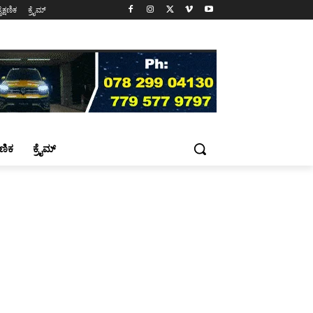
ೈಕ್ಷಣಿಕ
ಕ್ರೈಮ್
್ಷಣಿಕ
ಕ್ರೈಮ್