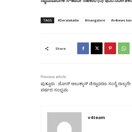
ನ್ಯಾಯವಾದಿಗಳ ಸೌಹಾರ್ದ ಸಹಕಾರಿ (ನಿ) ಇದರ ನಿರ್ದೇಶಕರಾಗಿದ
TAGS
#Deralakatte
#mangalore
#v4news kar
Share
Previous article
ಪುತ್ತೂರು : ಜೋಸ್ ಅಲುಕ್ಕಾಸ್ ಚಿನ್ನಾಭರಣ ಸಂಸ್ಥೆ ನಾಲ್ಕನೇ
ವರ್ಷದ ಸಂಭ್ರಮ
v4team