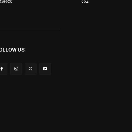
ಾಜಕೀಯ
662
OLLOW US