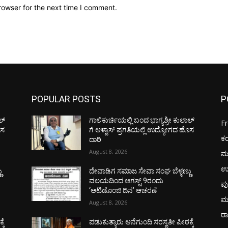
rowser for the next time I comment.
POPULAR POSTS
P
ಲ್
ಗಾಲಿಕುರ್ಚಿಯಲ್ಲಿ ಬಂದ ಭಾಗ್ಯಶ್ರೀ ಕುಲಾಲ್
F
ೊಸ
ಗೆ ಆಳ್ವಾಸ್ ಪ್ರಗತಿಯಲ್ಲಿ ಉದ್ಯೋಗದ ಹೊಸ
ಕ
ದಾರಿ
August 8, 2026
ಮ
ಉ
ು
ದೇವಾಡಿಗ ಸಮಾಜ ಸೇವಾ ಸಂಘ ಬೆಳ್ಳಣ್ಣು
ವಲಯದಿಂದ ಆಗಸ್ಟ್ 9ರಂದು
ಪು
‘ಆಟಿಡೊಂಜಿ ದಿನ’ ಆಚರಣೆ
ಮ
August 8, 2026
ರಾ
ಕೆ
ಪಡುಕುತ್ಯಾರು ಆನೆಗುಂದಿ ಸರಸ್ವತೀ ಪೀಠಕ್ಕೆ