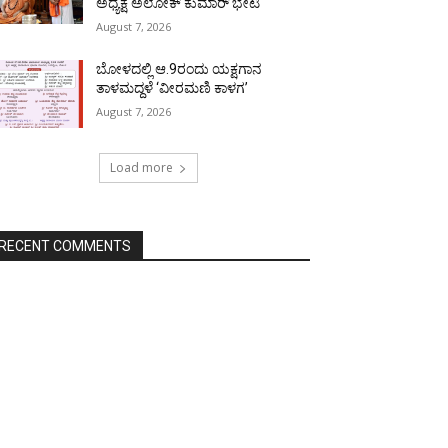
ಅಧ್ಯಕ್ಷ ಅಲೋಕ್ ಕುಮಾರ್ ಭೇಟಿ
August 7, 2026
ಬೋಳದಲ್ಲಿ ಆ.9ರಂದು ಯಕ್ಷಗಾನ
ತಾಳಮದ್ದಳೆ ‘ವೀರಮಣಿ ಕಾಳಗ’
August 7, 2026
Load more
RECENT COMMENTS