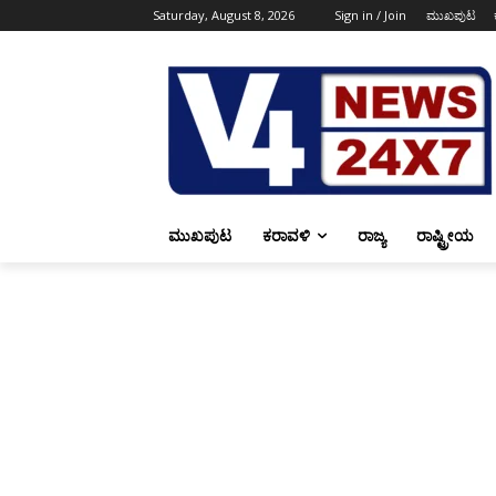
Saturday, August 8, 2026
Sign in / Join
ಮುಖಪುಟ
ಮುಖಪುಟ
ಕರಾವಳಿ
ರಾಜ್ಯ
ರಾಷ್ಟ್ರೀಯ