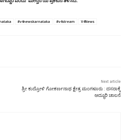
್ದಾರೆ ಎಂದು ‘ಮೇಲ್ತೆನೆ’ಯ ಪ್ರಕಟನೆ ತಿಳಿಸಿದೆ.
nataka
#v4newskarnataka
#v4stream
V4News
Next article
ಶ್ರೀ ಕುದ್ರೋಳಿ ಗೋಕರ್ಣನಾಥ ಕ್ಷೇತ್ರ ಮಂಗಳೂರು : ದಸರಾಕ್ಕೆ
ಅದ್ಧೂರಿ ಚಾಲನೆ