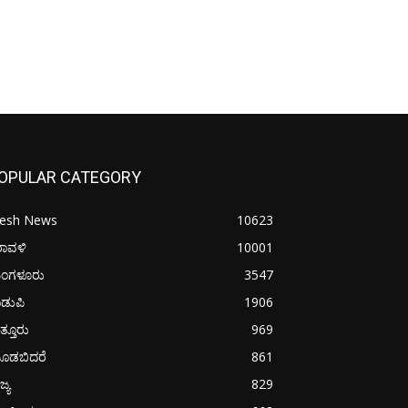
OPULAR CATEGORY
resh News
10623
ರಾವಳಿ
10001
ಂಗಳೂರು
3547
ಡುಪಿ
1906
ತ್ತೂರು
969
ೂಡಬಿದರೆ
861
ಜ್ಯ
829