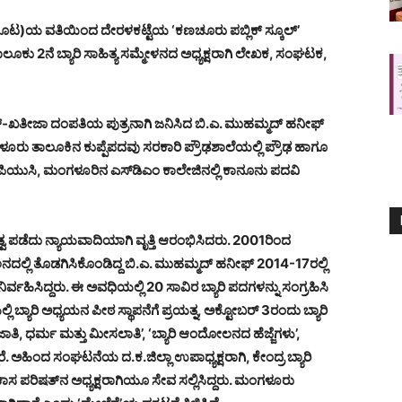
ಿದರ ಕೂಟ)ಯ ವತಿಯಿಂದ ದೇರಳಕಟ್ಟೆಯ ‘ಕಣಚೂರು ಪಬ್ಲಿಕ್ ಸ್ಕೂಲ್’
ಲೂಕು 2ನೆ ಬ್ಯಾರಿ ಸಾಹಿತ್ಯ ಸಮ್ಮೇಳನದ ಅಧ್ಯಕ್ಷರಾಗಿ ಲೇಖಕ, ಸಂಘಟಕ,
ನ್-ಖತೀಜಾ ದಂಪತಿಯ ಪುತ್ರನಾಗಿ ಜನಿಸಿದ ಬಿ.ಎ. ಮುಹಮ್ಮದ್ ಹನೀಫ್
ಗಳೂರು ತಾಲೂಕಿನ ಕುಪ್ಪೆಪದವು ಸರಕಾರಿ ಪ್ರೌಢಶಾಲೆಯಲ್ಲಿ ಪ್ರೌಢ ಹಾಗೂ
ಪಿಯುಸಿ, ಮಂಗಳೂರಿನ ಎಸ್‌ಡಿಎಂ ಕಾಲೇಜಿನಲ್ಲಿ ಕಾನೂನು ಪದವಿ
 ಪಡೆದು ನ್ಯಾಯವಾದಿಯಾಗಿ ವೃತ್ತಿ ಆರಂಭಿಸಿದರು. 2001ರಿಂದ
ಲನದಲ್ಲಿ ತೊಡಗಿಸಿಕೊಂಡಿದ್ದ ಬಿ.ಎ. ಮುಹಮ್ಮದ್ ಹನೀಫ್ 2014-17ರಲ್ಲಿ
ರ್ವಹಿಸಿದ್ದರು. ಈ ಅವಧಿಯಲ್ಲಿ 20 ಸಾವಿರ ಬ್ಯಾರಿ ಪದಗಳನ್ನು ಸಂಗ್ರಹಿಸಿ
ಲ್ಲಿ ಬ್ಯಾರಿ ಅಧ್ಯಯನ ಪೀಠ ಸ್ಥಾಪನೆಗೆ ಪ್ರಯತ್ನ, ಅಕ್ಟೋಬರ್ 3ರಂದು ಬ್ಯಾರಿ
 ಜಾತಿ, ಧರ್ಮ ಮತ್ತು ಮೀಸಲಾತಿ’, ‘ಬ್ಯಾರಿ ಆಂದೋಲನದ ಹೆಜ್ಜೆಗಳು’,
ಾರೆ. ಅಹಿಂದ ಸಂಘಟನೆಯ ದ.ಕ.ಜಿಲ್ಲಾ ಉಪಾಧ್ಯಕ್ಷರಾಗಿ, ಕೇಂದ್ರ ಬ್ಯಾರಿ
ಿಕಾಸ ಪರಿಷತ್‌ನ ಅಧ್ಯಕ್ಷರಾಗಿಯೂ ಸೇವ ಸಲ್ಲಿಸಿದ್ದರು. ಮಂಗಳೂರು