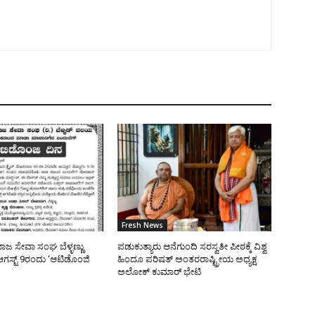
Fresh News
ಜ ಸೇವಾ ಸಂಘ ಬೆಳ್ಳಣ್ಣು
ಪಡುಕುತ್ಯಾರು ಆನೆಗುಂದಿ ಸರಸ್ವತೀ ಪೀಠಕ್ಕೆ ವಿಶ್ವ
ಸ್ಟ್ 9ರಂದು ‘ಆಟಿಡೊಂಜಿ
ಹಿಂದೂ ಪರಿಷತ್ ಅಂತರರಾಷ್ಟ್ರೀಯ ಅಧ್ಯಕ್ಷ
ಅಲೋಕ್ ಕುಮಾರ್ ಭೇಟಿ