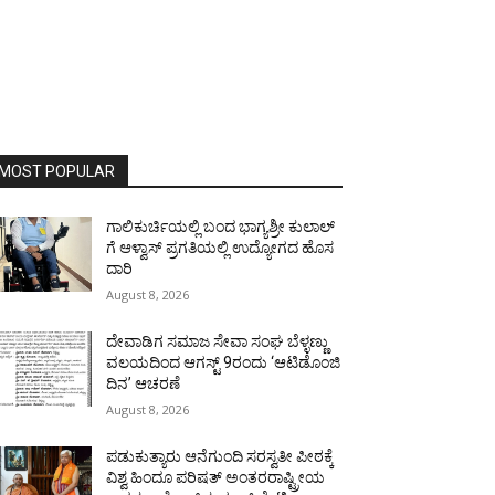
MOST POPULAR
ಗಾಲಿಕುರ್ಚಿಯಲ್ಲಿ ಬಂದ ಭಾಗ್ಯಶ್ರೀ ಕುಲಾಲ್
ಗೆ ಆಳ್ವಾಸ್ ಪ್ರಗತಿಯಲ್ಲಿ ಉದ್ಯೋಗದ ಹೊಸ
ದಾರಿ
August 8, 2026
ದೇವಾಡಿಗ ಸಮಾಜ ಸೇವಾ ಸಂಘ ಬೆಳ್ಳಣ್ಣು
ವಲಯದಿಂದ ಆಗಸ್ಟ್ 9ರಂದು ‘ಆಟಿಡೊಂಜಿ
ದಿನ’ ಆಚರಣೆ
August 8, 2026
ಪಡುಕುತ್ಯಾರು ಆನೆಗುಂದಿ ಸರಸ್ವತೀ ಪೀಠಕ್ಕೆ
ವಿಶ್ವ ಹಿಂದೂ ಪರಿಷತ್ ಅಂತರರಾಷ್ಟ್ರೀಯ