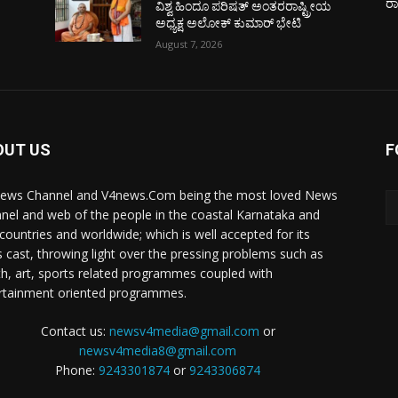
ರ
ಯ
ವಿಶ್ವ ಹಿಂದೂ ಪರಿಷತ್ ಅಂತರರಾಷ್ಟ್ರೀಯ
ಅಧ್ಯಕ್ಷ ಅಲೋಕ್ ಕುಮಾರ್ ಭೇಟಿ
August 7, 2026
OUT US
F
ews Channel and V4news.Com being the most loved News
nel and web of the people in the coastal Karnataka and
 countries and worldwide; which is well accepted for its
 cast, throwing light over the pressing problems such as
th, art, sports related programmes coupled with
rtainment oriented programmes.
Contact us:
newsv4media@gmail.com
or
newsv4media8@gmail.com
Phone:
9243301874
or
9243306874