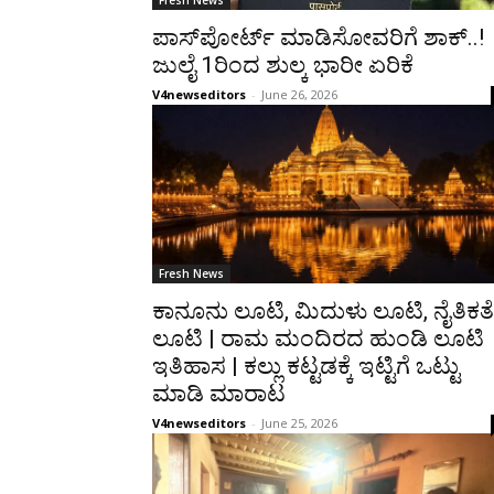
Fresh News
ಪಾಸ್‌ಪೋರ್ಟ್ ಮಾಡಿಸೋವರಿಗೆ ಶಾಕ್..!
ಜುಲೈ 1ರಿಂದ ಶುಲ್ಕ ಭಾರೀ ಏರಿಕೆ
V4newseditors
-
June 26, 2026
Fresh News
ಕಾನೂನು ಲೂಟಿ, ಮಿದುಳು ಲೂಟಿ, ನೈತಿಕತೆ
ಲೂಟಿ | ರಾಮ ಮಂದಿರದ ಹುಂಡಿ ಲೂಟಿ
ಇತಿಹಾಸ | ಕಲ್ಲು ಕಟ್ಟಡಕ್ಕೆ ಇಟ್ಟಿಗೆ ಒಟ್ಟು
ಮಾಡಿ ಮಾರಾಟ
V4newseditors
-
June 25, 2026