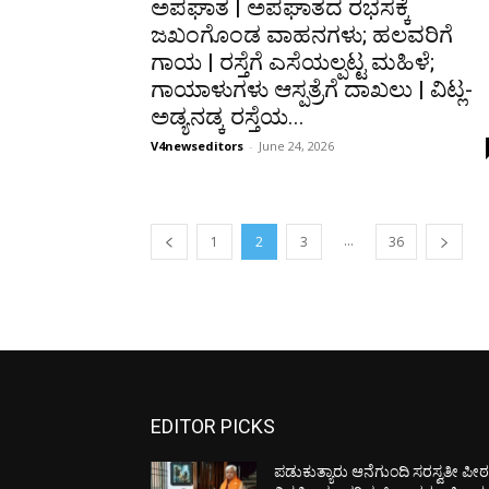
ಅಪಘಾತ | ಅಪಘಾತದ ರಭಸಕ್ಕೆ
ಜಖಂಗೊಂಡ ವಾಹನಗಳು; ಹಲವರಿಗೆ
ಗಾಯ | ರಸ್ತೆಗೆ ಎಸೆಯಲ್ಪಟ್ಟ ಮಹಿಳೆ;
ಗಾಯಾಳುಗಳು ಆಸ್ಪತ್ರೆಗೆ ದಾಖಲು | ವಿಟ್ಲ-
ಅಡ್ಯನಡ್ಕ ರಸ್ತೆಯ...
V4newseditors
-
June 24, 2026
...
1
2
3
36
EDITOR PICKS
ಪಡುಕುತ್ಯಾರು ಆನೆಗುಂದಿ ಸರಸ್ವತೀ ಪೀಠಕ್