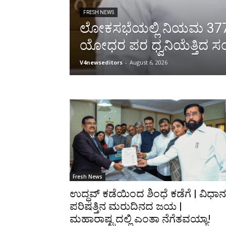
FRESH NEWS
ಲೋಕಸಭೆಯಲ್ಲಿ ನಿಯಮ 377ರಡ
ಯೋಧರ ಪರ ಧ್ವನಿಯೆತ್ತಿದ ಸಂ
V4newseditors
-
August 6, 2026
Fresh News
ಉದ್ಧವ್ ಕಡೆಯಿಂದ ಶಿಂಧೆ ಕಡೆಗೆ | ವಿಧಾನ
ಪರಿಷತ್ತಿನ ಮರುದಿನದ ಜಯ |
ಮಹಾರಾಷ್ಟ್ರದಲ್ಲಿ ಎಂತಾ ನೆಗೆತವಯ್ಯಾ!