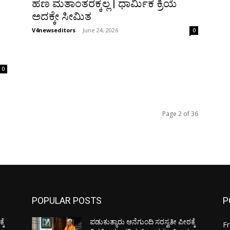
ಹಣ ಮತಾಂತರಕ್ಕಲ್ಲ | ಧಾರ್ಮಿಕ ಕ್ರಿಯೆ
ಅದಕ್ಕೇ ಸೀಮಿತ
V4newseditors
-
June 24, 2026
0
0
Page 2 of 36
POPULAR POSTS
P
ಕೆ
ಪಡುಕುತ್ಯಾರು ಆನೆಗುಂದಿ ಸರಸ್ವತೀ ಪೀಠಕ್ಕೆ
F