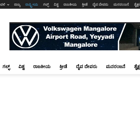
ಾವಳಿ
ರಾಜ್ಯ
ರಾಷ್ಟ್ರೀಯ
ಗಲ್ಫ್
ವಿಶ್ವ
ರಾಜಕೀಯ
ಕ್ರೀಡೆ
ದೈವ ದೇವರು
ಮನರಂಜನೆ
ಶೈಕ್
ಗಲ್ಫ್
ವಿಶ್ವ
ರಾಜಕೀಯ
ಕ್ರೀಡೆ
ದೈವ ದೇವರು
ಮನರಂಜನೆ
ಶೈಕ