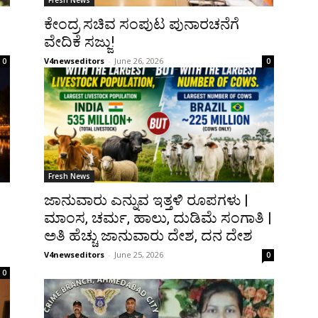
Fresh News
ಕೇಂದ್ರ ಸಚಿವ ಸಂಪುಟ ಪುನಾರಚನೆಗೆ
ವೇದಿಕೆ ಸಜ್ಜು!
V4newseditors
-
June 26, 2026
0
0
Fresh News
ಜಾನುವಾರು ಎನ್ನುವ ಇತ್ತಳಿ ರೂಪಗಳು |
ಮಾಂಸ, ಚರ್ಮ, ಹಾಲು, ದುಡಿಮೆ ಸಂಗಾತಿ |
ಅತಿ ಹೆಚ್ಚು ಜಾನುವಾರು ದೇಶ, ದನ ದೇಶ
V4newseditors
-
June 25, 2026
0
0