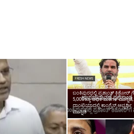
FRESH NEWS
ಉಪಚುನಾವಣೆ ಮತ ಎಣಿಕೆ :
ಬಂಕಿಪುರದಲ್ಲಿ ಪ್ರಶಾಂತ್ ಕಿಶೋರ್‌ ಗ
5,000ಕ್ಕೂ ಅಧಿಕ ಮತಗಳ ಮುನ್ನಡೆ;
ದಾಂಟಿಯಾದಲ್ಲಿ ಕಾಂಗ್ರೆಸ್ ಅಭ್ಯರ್ಥಿ
ಮುನ್ನಡೆ