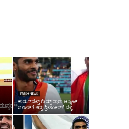
ೆ
FRESH NEWS
ಕಾಮನ್‌ವೆಲ್ತ್ ಗೇಮ್ಸ್‌:ಪ್ಯಾರಾ ಅಥ್ಲೀಟ್
ದಿಲೀಪ್‌ಗೆ ಚಿನ್ನ: ಶ್ರೀಶಂಕರ್‌ಗೆ ಬೆಳ್ಳಿ