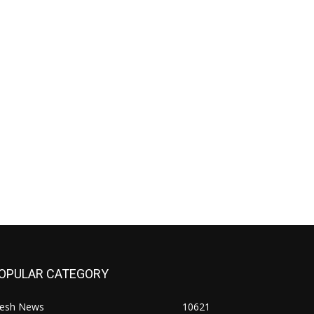
OPULAR CATEGORY
resh News
10621