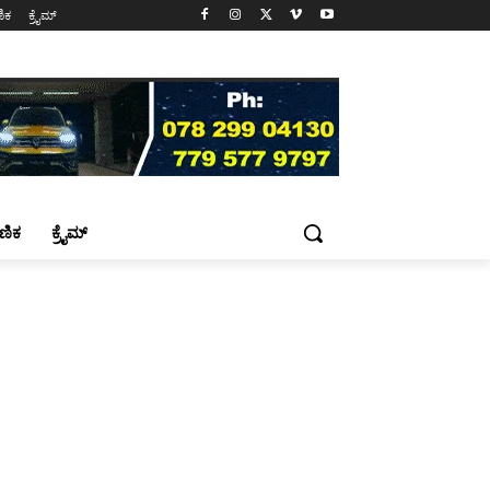
ಷಣಿಕ
ಕ್ರೈಮ್
್ಷಣಿಕ
ಕ್ರೈಮ್