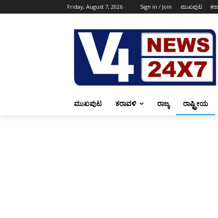
Friday, August 7, 2026
Sign in / Join
ಮುಖಪುಟ
ಕರ
ಮುಖಪುಟ
ಕರಾವಳಿ
ರಾಜ್ಯ
ರಾಷ್ಟ್ರೀಯ