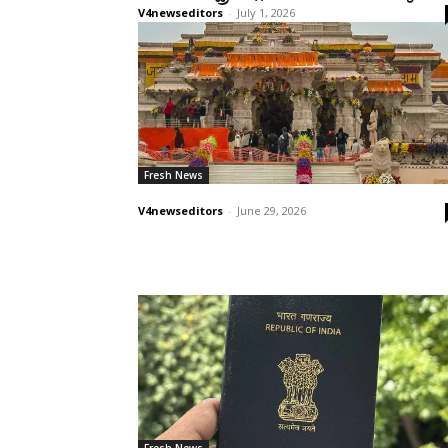
V4newseditors
-
July 1, 2026
Fresh News
V4newseditors
-
June 29, 2026