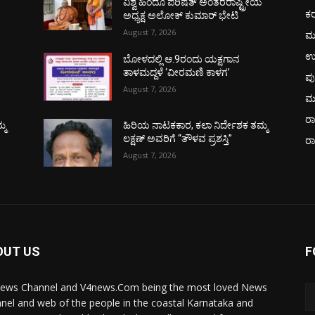
ಯ
ವಿಶ್ವ ಹಿಂದೂ ಪರಿಷತ್ ಅಂತರರಾಷ್ಟ್ರೀಯ
ಕ
ಅಧ್ಯಕ್ಷ ಅಲೋಕ್ ಕುಮಾರ್ ಭೇಟಿ
August 7, 2026
ಮ
ಉ
ಬೋಳದಲ್ಲಿ ಆ.9ರಂದು ಯಕ್ಷಗಾನ
ತಾಳಮದ್ದಳೆ ‘ವೀರಮಣಿ ಕಾಳಗ’
ಪು
August 7, 2026
ಮ
ರಾ
್ಮ
ಹಿರಿಯ ನಾಟಕಕಾರ, ಕಲಾ ನಿರ್ದೇಶಕ ತಮ್ಮ
ಲಕ್ಷಣ್ ಅವರಿಗೆ “ತೌಳವ ಪ್ರಶಸ್ತಿ”
ರ
August 7, 2026
OUT US
F
ews Channel and V4news.Com being the most loved News
nel and web of the people in the coastal Karnataka and