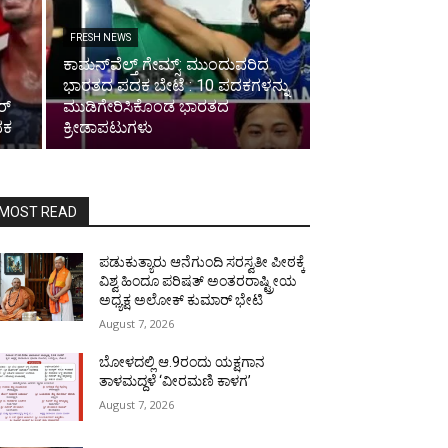
FRESH NEWS
ಕಾಮನ್‌ವೆಲ್ತ್ ಗೇಮ್ಸ್: ಮುಂದುವರಿದ
ಭಾರತದ ಪದಕ ಬೇಟೆ : 10 ಪದಕಗಳನ್ನು
್‌
ಮುಡಿಗೇರಿಸಿಕೊಂಡ ಭಾರತದ
ದಕ
ಕ್ರೀಡಾಪಟುಗಳು
MOST READ
ಪಡುಕುತ್ಯಾರು ಆನೆಗುಂದಿ ಸರಸ್ವತೀ ಪೀಠಕ್ಕೆ
ವಿಶ್ವ ಹಿಂದೂ ಪರಿಷತ್ ಅಂತರರಾಷ್ಟ್ರೀಯ
ಅಧ್ಯಕ್ಷ ಅಲೋಕ್ ಕುಮಾರ್ ಭೇಟಿ
August 7, 2026
ಬೋಳದಲ್ಲಿ ಆ.9ರಂದು ಯಕ್ಷಗಾನ
ತಾಳಮದ್ದಳೆ ‘ವೀರಮಣಿ ಕಾಳಗ’
August 7, 2026