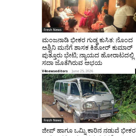
Fresh News
ಮಂಜನಾಡಿ ಭೀಕರ ಗುಡ್ಡ ಕುಸಿತ: ನೊಂದ
ಅಶ್ವಿನಿ ಮನೆಗೆ ಶಾಸಕ ಕಿಶೋರ್ ಕುಮಾರ್
ಪುತ್ತೂರು ಭೇಟಿ; ನ್ಯಾಯದ ಹೋರಾಟದಲ್ಲಿ
ಸದಾ ಜೊತೆಗಿರುವ ಅಭಯ
V4newseditors
-
June 25, 2026
Fresh News
ಜೀಪ್ ಹಾಗೂ ಒಮ್ನಿ ಕಾರಿನ ನಡುವೆ ಭೀಕರ