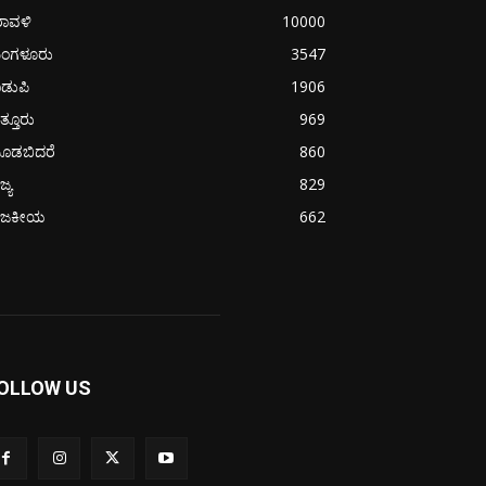
ರಾವಳಿ
10000
ಂಗಳೂರು
3547
ಡುಪಿ
1906
ತ್ತೂರು
969
ೂಡಬಿದರೆ
860
ಜ್ಯ
829
ಾಜಕೀಯ
662
OLLOW US