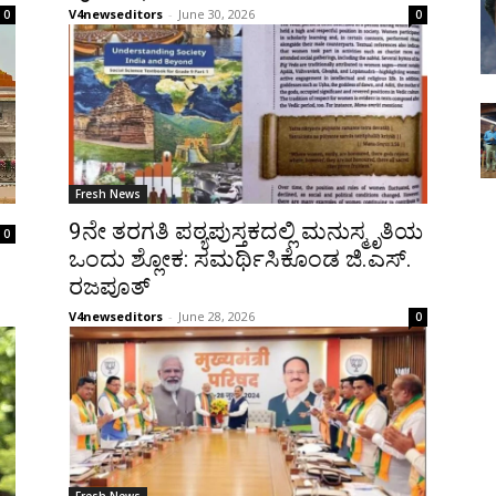
V4newseditors
-
June 30, 2026
0
0
Fresh News
9ನೇ ತರಗತಿ ಪಠ್ಯಪುಸ್ತಕದಲ್ಲಿ ಮನುಸ್ಮೃತಿಯ
0
ಒಂದು ಶ್ಲೋಕ: ಸಮರ್ಥಿಸಿಕೊಂಡ ಜಿ.ಎಸ್.
ರಜಪೂತ್
V4newseditors
-
June 28, 2026
0