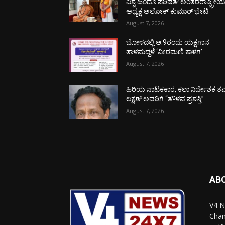
ವಿಶ್ವ ಹಿಂದೂ ಪರಿಷತ್ ಅಂತರರಾಷ್ಟ್ರೀ
ಅಧ್ಯಕ್ಷ ಅಲೋಕ್ ಕುಮಾರ್ ಭೇಟಿ
August 7, 2026
ಬೋಳದಲ್ಲಿ ಆ.9ರಂದು ಯಕ್ಷಗಾನ
ತಾಳಮದ್ದಳೆ ‘ವೀರಮಣಿ ಕಾಳಗ’
August 7, 2026
ಹಿರಿಯ ನಾಟಕಕಾರ, ಕಲಾ ನಿರ್ದೇಶಕ ತಮ
ಲಕ್ಷಣ್ ಅವರಿಗೆ “ತೌಳವ ಪ್ರಶಸ್ತಿ”
August 7, 2026
AB
V4 N
Chan