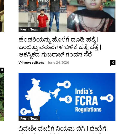
Fresh News
ಹೆಂಡತಿಯನ್ನು ಹೊಳೆಗೆ ದೂಡಿ ಹತ್ಯೆ |
ಒಂಬತ್ತು ವರುಷಗಳ ಬಳಿಕ ಹತ್ಯೆ ಪತ್ತೆ |
ಆಕಸ್ಮಿಕದ ಗುಜರಾಜ್ ಗಂಡನ ಸೆರೆ
V4newseditors
-
June 24, 2026
0
0
Fresh News
ವಿದೇಶೀ ದೇಣಿಗೆ ನಿಯಮ ಬಿಗಿ | ದೇಣಿಗೆ