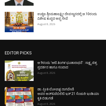
ಉಚ್ಚಿಲ ಶ್ರೀಮಹಾಲಕ್ಷ್ಮೀ ದೇವಸ್ಥಾನದಲ್ಲಿ ಆ.10ರಂದು
ವಿಶೇಷ ತುಪ್ಪದ ಅಪ್ಪ ಸೇವೆ
August 8, 2026
EDITOR PICKS
ಆ.9ರಂದು ‘ಆಟಿ ತಿಂಗಳ ಭೂತಾರಾಧನೆ’ : ಸಾಕ್ಷ್ಯ ಚಿತ್ರ
ಪ್ರದರ್ಶನ ಹಾಗೂ ಸಂವಾದ
August 8, 2026
ಡಾ. ಪ್ರೀತಿ ಲೋಲಾಕ್ಷ ನಾಗವೇಣಿ
ಅವರ ಅನ್‌ಟಚೆಬಿಲಿಟಿ ಇನ್ 21 ಸೆಂಚುರಿ ಇಂಡಿಯಾ
ಕೃತಿ ಬಿಡುಗಡೆ
August 8, 2026