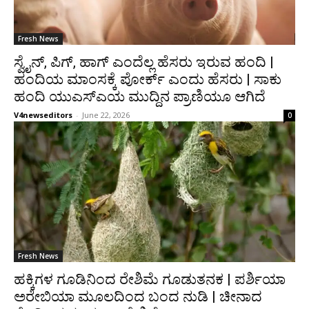
Fresh News
ಸ್ವೈನ್, ಪಿಗ್, ಹಾಗ್ ಎಂದೆಲ್ಲ ಹೆಸರು ಇರುವ ಹಂದಿ |
ಹಂದಿಯ ಮಾಂಸಕ್ಕೆ ಪೋರ್ಕ್ ಎಂದು ಹೆಸರು | ಸಾಕು
ಹಂದಿ ಯುಎಸ್‌ಎಯ ಮುದ್ದಿನ ಪ್ರಾಣಿಯೂ ಆಗಿದೆ
V4newseditors
-
June 22, 2026
0
Fresh News
ಹಕ್ಕಿಗಳ ಗೂಡಿನಿಂದ ರೇಶಿಮೆ ಗೂಡುತನಕ | ಪರ್ಶಿಯಾ
ಅರೇಬಿಯಾ ಮೂಲದಿಂದ ಬಂದ ನುಡಿ | ಚೀನಾದ