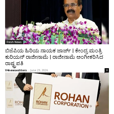
Fresh News
ಬಿಜೆಪಿಯ ಹಿರಿಯ ನಾಯಕ ಜಾರ್ಜ್ | ಕೇಂದ್ರ ಮಂತ್ರಿ
ಕುರಿಯನ್ ರಾಜೀನಾಮೆ | ರಾಜೀನಾಮೆ ಅಂಗೀಕರಿಸಿದ
ರಾಷ್ಟ್ರಪತಿ
V4newseditors
-
June 23, 2026
0