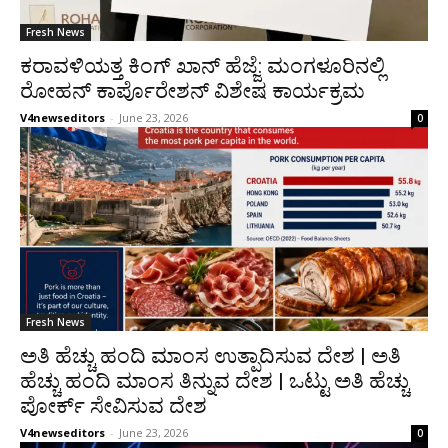
Fresh News
ಕರಾವಳಿಯತ್ತ ಕಿಂಗ್ ಖಾನ್ ಹೆಜ್ಜೆ: ಮಂಗಳೂರಿನಲ್ಲಿ
ರೋಹನ್ ಕಾರ್ಪೊರೇಶನ್ ವಿಶೇಷ ಕಾರ್ಯಕ್ರಮ
V4newseditors
-
June 23, 2026
0
Fresh News
ಅತಿ ಹೆಚ್ಚು ಹಂದಿ ಮಾಂಸ ಉತ್ಪಾದಿಸುವ ದೇಶ | ಅತಿ
ಹೆಚ್ಚು ಹಂದಿ ಮಾಂಸ ತಿನ್ನುವ ದೇಶ | ಒಟ್ಟು ಅತಿ ಹೆಚ್ಚು
ಪೋರ್ಕ್ ಸೇವಿಸುವ ದೇಶ
V4newseditors
-
June 23, 2026
0