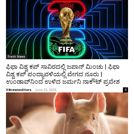
Fresh News
ಫಿಫಾ ವಿಶ್ವ ಕಪ್ ಸಾವಿರದಲ್ಲಿ ಜಪಾನ್ ಮಿಂಚು | ಫಿಫಾ
ವಿಶ್ವ ಕಪ್ ಪಂದ್ಯಾವಳಿಯಲ್ಲಿ ವೇಗದ ನೂರು |
ಉಂಡಾವ್‌ನಿಂದ ಉಳಿದ ಜರ್ಮನಿ ನಾಕೌಟ್ ಪ್ರವೇಶ
V4newseditors
-
June 22, 2026
0