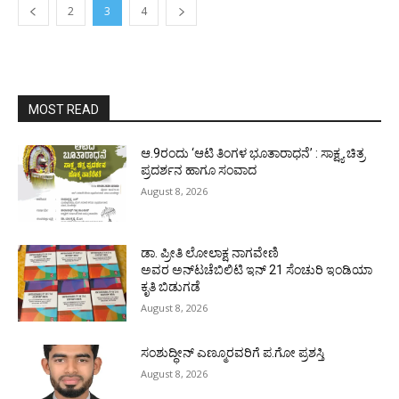
2
3
4
MOST READ
ಆ.9ರಂದು ‘ಆಟಿ ತಿಂಗಳ ಭೂತಾರಾಧನೆ’ : ಸಾಕ್ಷ್ಯ ಚಿತ್ರ
ಪ್ರದರ್ಶನ ಹಾಗೂ ಸಂವಾದ
August 8, 2026
ಡಾ. ಪ್ರೀತಿ ಲೋಲಾಕ್ಷ ನಾಗವೇಣಿ
ಅವರ ಅನ್‌ಟಚೆಬಿಲಿಟಿ ಇನ್ 21 ಸೆಂಚುರಿ ಇಂಡಿಯಾ
ಕೃತಿ ಬಿಡುಗಡೆ
August 8, 2026
ಸಂಶುದ್ಧೀನ್ ಎಣ್ಮೂರವರಿಗೆ ಪ.ಗೋ ಪ್ರಶಸ್ತಿ
August 8, 2026