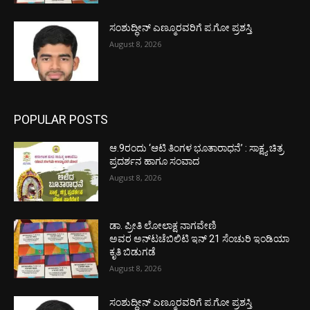
ಸಂಶುದ್ಧೀನ್ ಎಣ್ಮೂರವರಿಗೆ ಪ.ಗೋ ಪ್ರಶಸ್ತಿ
August 8, 2026
POPULAR POSTS
ಆ.9ರಂದು ‘ಆಟಿ ತಿಂಗಳ ಭೂತಾರಾಧನೆ’ : ಸಾಕ್ಷ್ಯ ಚಿತ್ರ
ಪ್ರದರ್ಶನ ಹಾಗೂ ಸಂವಾದ
August 8, 2026
ಡಾ. ಪ್ರೀತಿ ಲೋಲಾಕ್ಷ ನಾಗವೇಣಿ
ಅವರ ಅನ್‌ಟಚೆಬಿಲಿಟಿ ಇನ್ 21 ಸೆಂಚುರಿ ಇಂಡಿಯಾ
ಕೃತಿ ಬಿಡುಗಡೆ
August 8, 2026
ಸಂಶುದ್ಧೀನ್ ಎಣ್ಮೂರವರಿಗೆ ಪ.ಗೋ ಪ್ರಶಸ್ತಿ