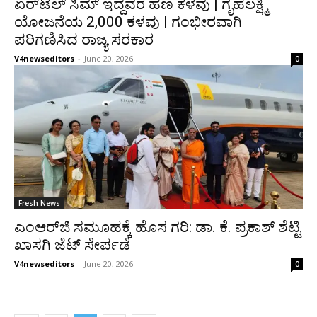
ಏರ್‌ಟೆಲ್ ಸಿಮ್ ಇದ್ದವರ ಹಣ ಕಳವು | ಗೃಹಲಕ್ಷ್ಮಿ
ಯೋಜನೆಯ 2,000 ಕಳವು | ಗಂಭೀರವಾಗಿ
ಪರಿಗಣಿಸಿದ ರಾಜ್ಯ ಸರಕಾರ
V4newseditors
-
June 20, 2026
0
Fresh News
ಎಂಆರ್‌ಜಿ ಸಮೂಹಕ್ಕೆ ಹೊಸ ಗರಿ: ಡಾ. ಕೆ. ಪ್ರಕಾಶ್ ಶೆಟ್ಟಿ
ಖಾಸಗಿ ಜೆಟ್ ಸೇರ್ಪಡೆ
V4newseditors
-
June 20, 2026
0