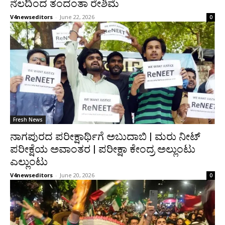
ನೆಲದಿಂದ ತಂದಂತಾ ರೇಶಿಮೆ
V4newseditors
-
June 22, 2026
0
Fresh News
ನಾಗಪುರದ ಪರೀಕ್ಷಾರ್ಥಿಗೆ ಅಬುದಾಬಿ | ಮರು ನೀಟ್
ಪರೀಕ್ಷೆಯ ಅವಾಂತರ | ಪರೀಕ್ಷಾ ಕೇಂದ್ರ ಅಲ್ಲುಂಟು
ಎಲ್ಲುಂಟು
V4newseditors
-
June 20, 2026
0