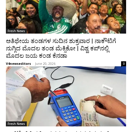
Fresh News
ಆತಿಥೇಯ ತಂಡಗಳ ಸುದಿನ ಶುಕ್ರವಾರ | ನಾಕೌಟಿಗೆ
ನುಗ್ಗಿದ ಮೊದಲ ತಂಡ ಮೆಕ್ಸಿಕೋ | ವಿಶ್ವ ಕಪ್‌ನಲ್ಲಿ
ಮೊದಲ ಜಯ ಕಂಡ ಕೆನಡಾ
V4newseditors
-
June 20, 2026
0
Fresh News