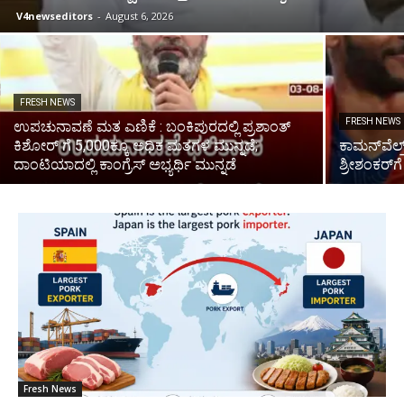
V4newseditors
-
August 6, 2026
FRESH NEWS
FRESH NEWS
ಉಪಚುನಾವಣೆ ಮತ ಎಣಿಕೆ : ಬಂಕಿಪುರದಲ್ಲಿ ಪ್ರಶಾಂತ್
ಕಿಶೋರ್‌ ಗೆ 5,000ಕ್ಕೂ ಅಧಿಕ ಮತಗಳ ಮುನ್ನಡೆ;
ಕಾಮನ್‌ವೆಲ್ತ್
ದಾಂಟಿಯಾದಲ್ಲಿ ಕಾಂಗ್ರೆಸ್ ಅಭ್ಯರ್ಥಿ ಮುನ್ನಡೆ
ಶ್ರೀಶಂಕರ್‌ಗೆ ಬ
Fresh News