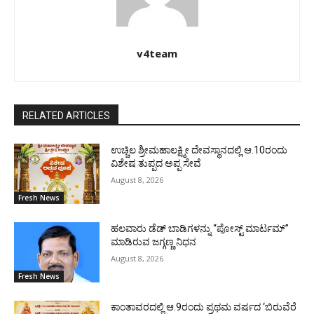
v4team
RELATED ARTICLES
ಉಚ್ಚಿಲ ಶ್ರೀಮಹಾಲಕ್ಷ್ಮೀ ದೇವಸ್ಥಾನದಲ್ಲಿ ಆ.10ರಂದು
ವಿಶೇಷ ತುಪ್ಪದ ಅಪ್ಪ ಸೇವೆ
August 8, 2026
Fresh News
ಹಲವಾರು ಡೆಡ್ ಬಾಡಿಗಳನ್ನು “ಪೋಸ್ಟ್ ಮಾರ್ಟಮ್”
ಮಾಡಿರುವ ಜಗ್ಗಣ್ಣ ನಿಧನ
August 8, 2026
Fresh News
ಕಾಂತಾವರದಲ್ಲಿ ಆ.9ರಂದು ಪ್ರಥಮ ವರ್ಷದ ‘ಬಿರುವೆರೆ