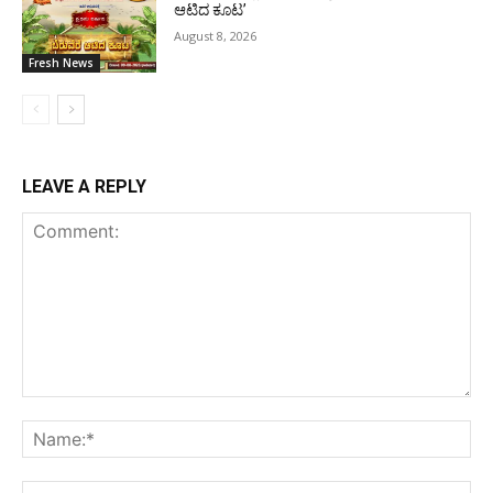
ಆಟಿದ ಕೂಟ’
August 8, 2026
Fresh News
LEAVE A REPLY
Comment:
Na
Ema