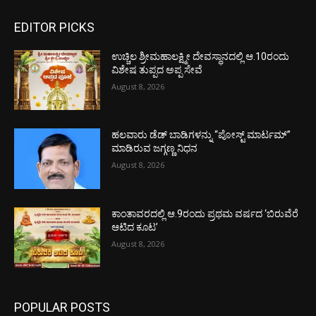
EDITOR PICKS
ಉಚ್ಚಿಲ ಶ್ರೀಮಹಾಲಕ್ಷ್ಮೀ ದೇವಸ್ಥಾನದಲ್ಲಿ ಆ.10ರಂದು
ವಿಶೇಷ ತುಪ್ಪದ ಅಪ್ಪ ಸೇವೆ
August 8, 2026
ಹಲವಾರು ಡೆಡ್ ಬಾಡಿಗಳನ್ನು “ಪೋಸ್ಟ್ ಮಾರ್ಟಮ್”
ಮಾಡಿರುವ ಜಗ್ಗಣ್ಣ ನಿಧನ
August 8, 2026
ಕಾಂತಾವರದಲ್ಲಿ ಆ.9ರಂದು ಪ್ರಥಮ ವರ್ಷದ ‘ಬಿರುವೆರೆ
ಆಟಿದ ಕೂಟ’
August 8, 2026
POPULAR POSTS