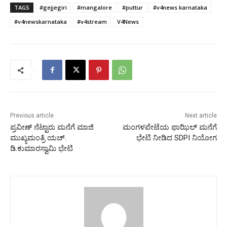
TAGS
#gejjegiri
#mangalore
#puttur
#v4news karnataka
#v4newskarnataka
#v4stream
V4News
Previous article
Next article
ಪ್ರವೀಣ್ ನೆಟ್ಟಾರು ಮನೆಗೆ ಮಾಜಿ
ಮಂಗಳಪೇಟೆಯ ಫಾಝಿಲ್ ಮನೆಗೆ
ಮುಖ್ಯಮಂತ್ರಿ ಯಚ್.
ಭೇಟಿ ನೀಡಿದ SDPI ನಿಯೋಗ
ಡಿ.ಕುಮಾರಸ್ವಾಮಿ ಭೇಟಿ