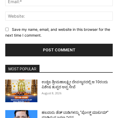
Web
Save my name, email, and website in this browser for the
next time I comment.
MOST POPULAR
ಉಚ್ಚಿಲ ಶ್ರೀಮಹಾಲಕ್ಷ್ಮೀ ದೇವಸ್ಥಾನದಲ್ಲಿ ಆ.10ರಂದು
ವಿಶೇಷ ತುಪ್ಪದ ಅಪ್ಪ ಸೇವೆ
August 8, 2026
ಹಲವಾರು ಡೆಡ್ ಬಾಡಿಗಳನ್ನು “ಪೋಸ್ಟ್ ಮಾರ್ಟಮ್”
ಮಾಡಿರುವ ಜಗ್ಗಣ್ಣ ನಿಧನ