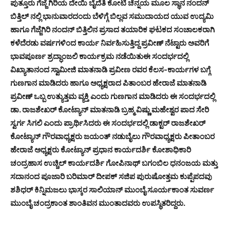
ಪುತ್ತೂರು ಗೆಜ್ಜೆ ಗಿರಿಯ ದೇಯಿ ಬೈದೆತಿ ಕೋಟಿ ಚೆನ್ನಯ ಮೂಲ ಸ್ಥಾನ ನಂದನ್
ಬಿತ್ತಿಲ್ ನಲ್ಲಿ ಭಾನುವಾರದಂದು ಬೆಳಿಗ್ಗೆ ಬಿಲ್ಲವ ಸಮುದಾಯದ ಯುವ ಉದ್ಯಮಿ
ಹಾಗೂ ಗೆಜ್ಜೆಗಿರಿ ನಂದನ್ ಬಿತ್ತಿಲಿನ ಪ್ರಸಾದ ತಯಾರಿಕ ಘಟಕದ ಸಂಚಾಲಕರಾಗಿ
ಕಳೆದೆರಡು ವರ್ಷಗಳಿಂದ ಕಾರ್ಯ ನಿರ್ವಹಿಸುತ್ತಿದ್ದ ಪ್ರವೀಣ್ ನೆಟ್ಟಾರು ಅವರಿಗೆ
ಭಾವಪೂರ್ಣ ಶ್ರದ್ಧಾಂಜಲಿ ಕಾರ್ಯಕ್ರಮ ನಡೆಯಿತುಈ ಸಂದರ್ಭದಲ್ಲಿ
ವಿಖ್ಯಾತಾನಂದ ಸ್ವಾಮೀಜಿ ಮಾತನಾಡಿ ಪ್ರವೀಣ ರವರ ಕೆಲಸ-ಕಾರ್ಯಗಳ ಬಗ್ಗೆ
ಗುಣಗಾನ ಮಾಡಿದರು ಹಾಗೂ ಅಧ್ಯಕ್ಷರಾದ ಪಿತಾಂಬರ ಹೇರಾಜೆ ಮಾತನಾಡಿ
ಪ್ರವೀಣ್ ಒಬ್ಬ ಉತ್ಯುತ್ತಮ ವ್ಯಕ್ತಿ ಎಂದು ಗುಣಗಾನ ಮಾಡಿದರು‌ ಈ ಸಂದರ್ಭದಲ್ಲಿ
ಡಾ. ರಾಜಶೇಖರ್ ಕೋಟ್ಯಾನ್ ಮಾತನಾಡಿ ಬ್ರಹ್ಮ ವಿಷ್ಣು ಮಹೇಶ್ವರ ಪಾದ ಸೇರಿ
ಸ್ವರ್ಗ ಸಿಗಲಿ ಎಂದು ಪ್ರಾರ್ಥಿಸಿದರು ಈ ಸಂದರ್ಭದಲ್ಲಿ ಡಾಕ್ಟರ್ ರಾಜಶೇಖರ್
ಕೋಟ್ಯಾನ್ ಗೌರವಾಧ್ಯಕ್ಷರು ಜಯಂತ್ ನಡುಬೈಲು ಗೌರವಾಧ್ಯಕ್ಷರು ಪೀತಾಂಬರ
ಹೇರಾಜೆ ಅಧ್ಯಕ್ಷರು ಕೋಟ್ಯಾನ್ ಪ್ರಧಾನ ಕಾರ್ಯದರ್ಶಿ ಕೋಶಾಧಿಕಾರಿ
ಚಂದ್ರಹಾಸ ಉಚ್ಚಿಲ್ ಕಾರ್ಯದರ್ಶಿ ಗೋಪಿನಾಥ್ ಬಗಂಬಿಲ ಧನಂಜಯ ಮತ್ತು
ಸದಾನಂದ ಪೂಜಾರಿ ಬರಿಮಾರ್ ದೀಪಕ್ ಸಜಿಪ ಪುರುಷೋತ್ತಮ ಕುಪ್ಪೆಪದವು
ಶಶಿಧರ್ ಕಿನ್ನಿಮಜಲು ಭಾಸ್ಕರ ಸಾಲಿಯಾನ್ ಮುಂಬೈ ಸೂರ್ಯಕಾಂತ ಸುವರ್ಣ
ಮುಂಬೈ ಚಂದ್ರಕಾಂತ ಶಾಂತಿವನ ಮುಂತಾದವರು ಉಪಸ್ಥಿತರಿದ್ದರು.