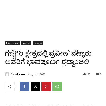
Fresh News
ಕರಾವಳಿ
ಪುತ್ತೂರು
ಗೆಜ್ಜೆಗಿರಿ ಕ್ಷೇತ್ರದಲ್ಲಿ ಪ್ರವೀಣ್ ನೆಟ್ಟಾರು
ಅವರಿಗೆ ಭಾವಪೂರ್ಣ ಶ್ರದ್ಧಾಂಜಲಿ
By
v4team
August 1, 2022
50
0