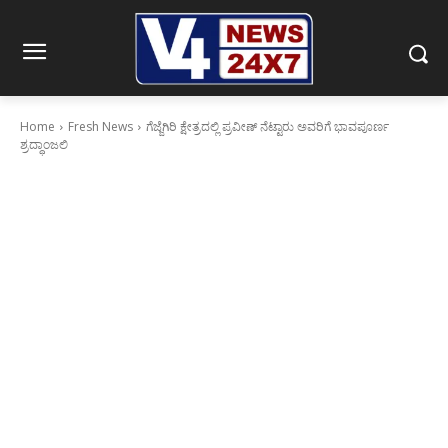
Home
Fresh News
ಗೆಜ್ಜೆಗಿರಿ ಕ್ಷೇತ್ರದಲ್ಲಿ ಪ್ರವೀಣ್ ನೆಟ್ಟಾರು ಅವರಿಗೆ ಭಾವಪೂರ್ಣ
ಶ್ರದ್ಧಾಂಜಲಿ