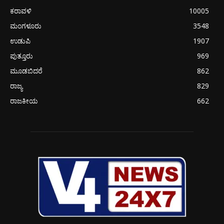
ಕರಾವಳಿ
10005
ಮಂಗಳೂರು
3548
ಉಡುಪಿ
1907
ಪುತ್ತೂರು
969
ಮೂಡಬಿದರೆ
862
ರಾಜ್ಯ
829
ರಾಜಕೀಯ
662