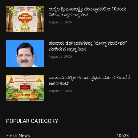
ಉಚ್ಚಿಲ ಶ್ರೀಮಹಾಲಕ್ಷ್ಮೀ ದೇವಸ್ಥಾನದಲ್ಲಿ ಆ.10ರಂದು
ವಿಶೇಷ ತುಪ್ಪದ ಅಪ್ಪ ಸೇವೆ
August 8, 2026
ಹಲವಾರು ಡೆಡ್ ಬಾಡಿಗಳನ್ನು “ಪೋಸ್ಟ್ ಮಾರ್ಟಮ್”
ಮಾಡಿರುವ ಜಗ್ಗಣ್ಣ ನಿಧನ
August 8, 2026
ಕಾಂತಾವರದಲ್ಲಿ ಆ.9ರಂದು ಪ್ರಥಮ ವರ್ಷದ ‘ಬಿರುವೆರೆ
ಆಟಿದ ಕೂಟ’
August 8, 2026
POPULAR CATEGORY
Fresh News
10628