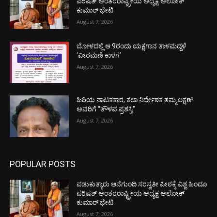
ಪರಿಷತ್ ಅಂತರರಾಷ್ಟ್ರೀಯ ಅಧ್ಯಕ್ಷ ಅಲೋಕ್
ಕುಮಾರ್ ಭೇಟಿ
August 7, 2026
ಬೋಳದಲ್ಲಿ ಆ.9ರಂದು ಯಕ್ಷಗಾನ ತಾಳಮದ್ದಳೆ
‘ವೀರಮಣಿ ಕಾಳಗ’
August 7, 2026
ಹಿರಿಯ ನಾಟಕಕಾರ, ಕಲಾ ನಿರ್ದೇಶಕ ತಮ್ಮ ಲಕ್ಷಣ್
ಅವರಿಗೆ “ತೌಳವ ಪ್ರಶಸ್ತಿ”
August 7, 2026
POPULAR POSTS
ಪಡುಕುತ್ಯಾರು ಆನೆಗುಂದಿ ಸರಸ್ವತೀ ಪೀಠಕ್ಕೆ ವಿಶ್ವ ಹಿಂದೂ
ಪರಿಷತ್ ಅಂತರರಾಷ್ಟ್ರೀಯ ಅಧ್ಯಕ್ಷ ಅಲೋಕ್
ಕುಮಾರ್ ಭೇಟಿ
August 7, 2026