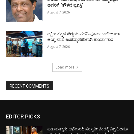
ಅವರಿಗೆ “ತೌಳವ ಪ್ರಶಸ್ತಿ”
August 7, 2026
ದಕ್ಷಿಣ ಕನ್ನಡ ಜಿಲ್ಲೆಯ ಪದವಿ ಪೂರ್ವ ಕಾಲೇಜುಗಳ
ಆಂಗ್ಲ ಭಾಷೆ ಉಪನ್ಯಾಸಕರಿಗಾಗಿ ಕಾರ್ಯಾಗಾರ
August 7, 2026
Load more
RECENT COMMENTS
EDITOR PICKS
ಪಡುಕುತ್ಯಾರು ಆನೆಗುಂದಿ ಸರಸ್ವತೀ ಪೀಠಕ್ಕೆ ವಿಶ್ವ ಹಿಂದೂ