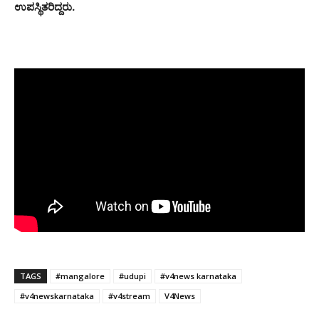
ಉಪಸ್ಥಿತರಿದ್ದರು.
TAGS
#mangalore
#udupi
#v4news karnataka
#v4newskarnataka
#v4stream
V4News