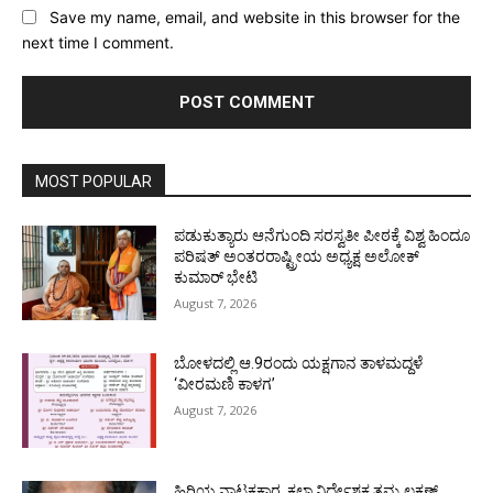
Save my name, email, and website in this browser for the
next time I comment.
MOST POPULAR
ಪಡುಕುತ್ಯಾರು ಆನೆಗುಂದಿ ಸರಸ್ವತೀ ಪೀಠಕ್ಕೆ ವಿಶ್ವ ಹಿಂದೂ
ಪರಿಷತ್ ಅಂತರರಾಷ್ಟ್ರೀಯ ಅಧ್ಯಕ್ಷ ಅಲೋಕ್
ಕುಮಾರ್ ಭೇಟಿ
August 7, 2026
ಬೋಳದಲ್ಲಿ ಆ.9ರಂದು ಯಕ್ಷಗಾನ ತಾಳಮದ್ದಳೆ
‘ವೀರಮಣಿ ಕಾಳಗ’
August 7, 2026
ಹಿರಿಯ ನಾಟಕಕಾರ, ಕಲಾ ನಿರ್ದೇಶಕ ತಮ್ಮ ಲಕ್ಷಣ್