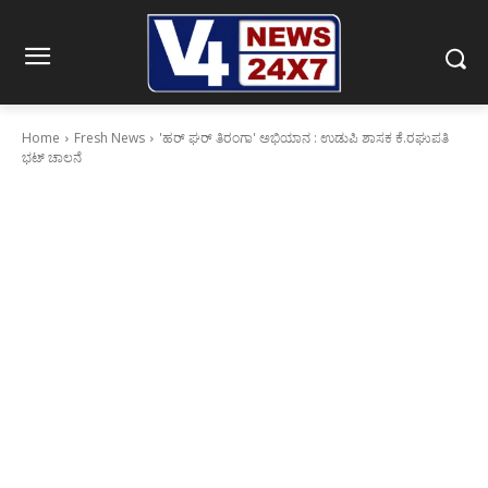
Home
Fresh News
'ಹರ್ ಘರ್ ತಿರಂಗಾ' ಅಭಿಯಾನ : ಉಡುಪಿ ಶಾಸಕ ಕೆ.ರಘುಪತಿ
ಭಟ್ ಚಾಲನೆ