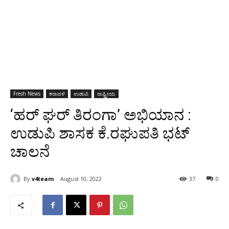
Fresh News
ಕರಾವಳಿ
ಉಡುಪಿ
ರಾಷ್ಟ್ರೀಯ
‘ಹರ್ ಘರ್ ತಿರಂಗಾ’ ಅಭಿಯಾನ :
ಉಡುಪಿ ಶಾಸಕ ಕೆ.ರಘುಪತಿ ಭಟ್
ಚಾಲನೆ
By
v4team
August 10, 2022
37
0