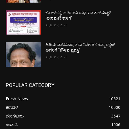
ಬೋಳದಲ್ಲಿ ಆ.9ರಂದು ಯಕ್ಷಗಾನ ತಾಳಮದ್ದಳೆ
‘ವೀರಮಣಿ ಕಾಳಗ’
August 7, 2026
ಹಿರಿಯ ನಾಟಕಕಾರ, ಕಲಾ ನಿರ್ದೇಶಕ ತಮ್ಮ ಲಕ್ಷಣ್
ಅವರಿಗೆ “ತೌಳವ ಪ್ರಶಸ್ತಿ”
August 7, 2026
POPULAR CATEGORY
Fresh News
10621
ಕರಾವಳಿ
10000
ಮಂಗಳೂರು
3547
ಉಡುಪಿ
1906