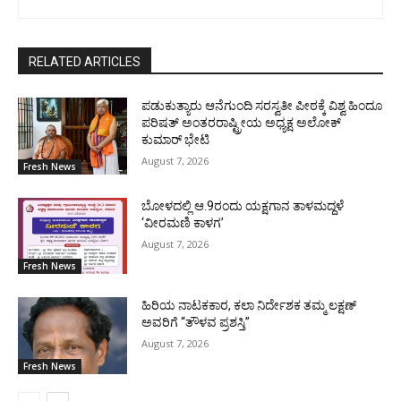
RELATED ARTICLES
ಪಡುಕುತ್ಯಾರು ಆನೆಗುಂದಿ ಸರಸ್ವತೀ ಪೀಠಕ್ಕೆ ವಿಶ್ವ ಹಿಂದೂ
ಪರಿಷತ್ ಅಂತರರಾಷ್ಟ್ರೀಯ ಅಧ್ಯಕ್ಷ ಅಲೋಕ್
ಕುಮಾರ್ ಭೇಟಿ
August 7, 2026
Fresh News
ಬೋಳದಲ್ಲಿ ಆ.9ರಂದು ಯಕ್ಷಗಾನ ತಾಳಮದ್ದಳೆ
‘ವೀರಮಣಿ ಕಾಳಗ’
August 7, 2026
Fresh News
ಹಿರಿಯ ನಾಟಕಕಾರ, ಕಲಾ ನಿರ್ದೇಶಕ ತಮ್ಮ ಲಕ್ಷಣ್
ಅವರಿಗೆ “ತೌಳವ ಪ್ರಶಸ್ತಿ”
August 7, 2026
Fresh News