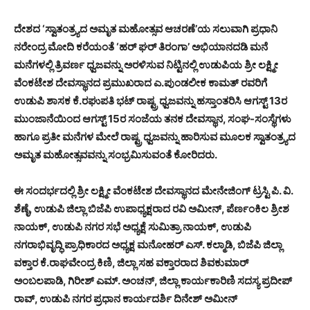
ದೇಶದ ‘ಸ್ವಾತಂತ್ರ್ಯದ ಅಮೃತ ಮಹೋತ್ಸವ ಆಚರಣೆ’ಯ ಸಲುವಾಗಿ ಪ್ರಧಾನಿ
ನರೇಂದ್ರ ಮೋದಿ ಕರೆಯಂತೆ ‘ಹರ್ ಘರ್ ತಿರಂಗಾ’ ಅಭಿಯಾನದಡಿ ಮನೆ
ಮನೆಗಳಲ್ಲಿ ತ್ರಿವರ್ಣ ಧ್ವಜವನ್ನು ಅರಳಿಸುವ ನಿಟ್ಟಿನಲ್ಲಿ ಉಡುಪಿಯ ಶ್ರೀ ಲಕ್ಷ್ಮೀ
ವೆಂಕಟೇಶ ದೇವಸ್ಥಾನದ ಪ್ರಮುಖರಾದ ಎ.ಪುಂಡಲೀಕ ಕಾಮತ್ ರವರಿಗೆ
ಉಡುಪಿ ಶಾಸಕ ಕೆ.ರಘುಪತಿ ಭಟ್ ರಾಷ್ಟ್ರ ಧ್ವಜವನ್ನು ಹಸ್ತಾಂತರಿಸಿ ಆಗಸ್ಟ್ 13ರ
ಮುಂಜಾನೆಯಿಂದ ಆಗಸ್ಟ್ 15ರ ಸಂಜೆಯ ತನಕ ದೇವಸ್ಥಾನ, ಸಂಘ-ಸಂಸ್ಥೆಗಳು
ಹಾಗೂ ಪ್ರತೀ ಮನೆಗಳ ಮೇಲೆ ರಾಷ್ಟ್ರ ಧ್ವಜವನ್ನು ಹಾರಿಸುವ ಮೂಲಕ ಸ್ವಾತಂತ್ರ್ಯದ
ಅಮೃತ ಮಹೋತ್ಸವವನ್ನು ಸಂಭ್ರಮಿಸುವಂತೆ ಕೋರಿದರು.
ಈ ಸಂದರ್ಭದಲ್ಲಿ ಶ್ರೀ ಲಕ್ಷ್ಮೀ ವೆಂಕಟೇಶ ದೇವಸ್ಥಾನದ ಮೇನೇಜಿಂಗ್ ಟ್ರಸ್ಟಿ ಪಿ. ವಿ.
ಶೆಣೈ, ಉಡುಪಿ ಜಿಲ್ಲಾ ಬಿಜೆಪಿ ಉಪಾಧ್ಯಕ್ಷರಾದ ರವಿ ಅಮೀನ್, ಪೆರ್ಣಂಕಿಲ ಶ್ರೀಶ
ನಾಯಕ್, ಉಡುಪಿ ನಗರ ಸಭೆ ಅಧ್ಯಕ್ಷೆ ಸುಮಿತ್ರಾ ನಾಯಕ್, ಉಡುಪಿ
ನಗರಾಭಿವೃದ್ಧಿ ಪ್ರಾಧಿಕಾರದ ಅಧ್ಯಕ್ಷ ಮನೋಹರ್ ಎಸ್. ಕಲ್ಮಾಡಿ, ಬಿಜೆಪಿ ಜಿಲ್ಲಾ
ವಕ್ತಾರ ಕೆ.ರಾಘವೇಂದ್ರ ಕಿಣಿ, ಜಿಲ್ಲಾ ಸಹ ವಕ್ತಾರರಾದ ಶಿವಕುಮಾರ್
ಅಂಬಲಪಾಡಿ, ಗಿರೀಶ್ ಎಮ್. ಅಂಚನ್, ಜಿಲ್ಲಾ ಕಾರ್ಯಕಾರಿಣಿ ಸದಸ್ಯ ಪ್ರದೀಪ್
ರಾವ್, ಉಡುಪಿ ನಗರ ಪ್ರಧಾನ ಕಾರ್ಯದರ್ಶಿ ದಿನೇಶ್ ಅಮೀನ್