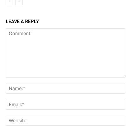
LEAVE A REPLY
Comment:
Na
Ema
Web