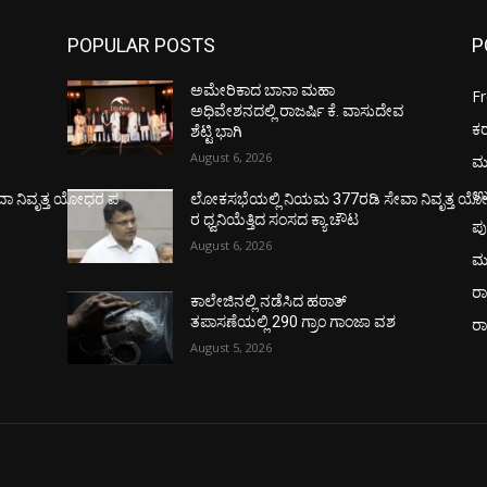
POPULAR POSTS
P
ಅಮೇರಿಕಾದ ಬಾನಾ ಮಹಾ
F
ವ
ಅಧಿವೇಶನದಲ್ಲಿ ರಾಜರ್ಷಿ ಕೆ. ವಾಸುದೇವ
ಕ
ಶೆಟ್ಟಿ ಭಾಗಿ
August 6, 2026
ಮ
ಉ
ಾ ನಿವೃತ್ತ ಯೋಧರ ಪ
ಲೋಕಸಭೆಯಲ್ಲಿ ನಿಯಮ 377ರಡಿ ಸೇವಾ ನಿವೃತ್ತ ಯ
ರ ಧ್ವನಿಯೆತ್ತಿದ ಸಂಸದ ಕ್ಯಾ.ಚೌಟ
ಪು
August 6, 2026
ಮ
ರಾ
ಕಾಲೇಜಿನಲ್ಲಿ ನಡೆಸಿದ ಹಠಾತ್
ತಪಾಸಣೆಯಲ್ಲಿ 290 ಗ್ರಾಂ ಗಾಂಜಾ ವಶ
ರ
August 5, 2026