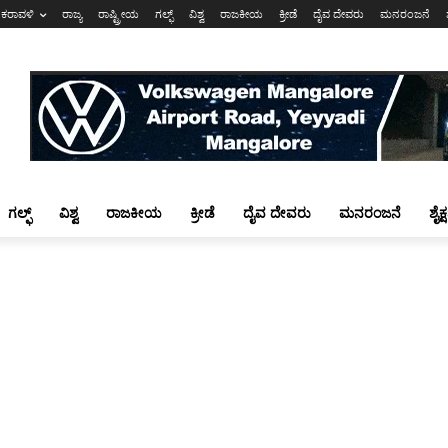
ಕರಾವಳಿ
ರಾಜ್ಯ
ರಾಷ್ಟ್ರೀಯ
ಗಲ್ಫ್
ವಿಶ್ವ
ರಾಜಕೀಯ
ಕ್ರೀಡೆ
ದೈವ ದೇವರು
ಮನರಂಜನೆ
ಗಲ್ಫ್
ವಿಶ್ವ
ರಾಜಕೀಯ
ಕ್ರೀಡೆ
ದೈವ ದೇವರು
ಮನರಂಜನೆ
ಶೈಕ