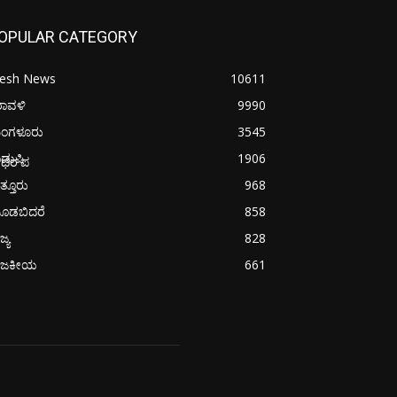
OPULAR CATEGORY
resh News
10611
ರಾವಳಿ
9990
ಂಗಳೂರು
3545
ಡುಪಿ
1906
ೋಧರ ಪ
ತ್ತೂರು
968
ೂಡಬಿದರೆ
858
ಜ್ಯ
828
ಾಜಕೀಯ
661