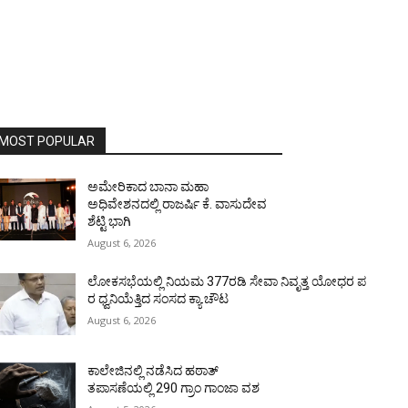
MOST POPULAR
ಅಮೇರಿಕಾದ ಬಾನಾ ಮಹಾ
ಅಧಿವೇಶನದಲ್ಲಿ ರಾಜರ್ಷಿ ಕೆ. ವಾಸುದೇವ
ಶೆಟ್ಟಿ ಭಾಗಿ
August 6, 2026
ಲೋಕಸಭೆಯಲ್ಲಿ ನಿಯಮ 377ರಡಿ ಸೇವಾ ನಿವೃತ್ತ ಯೋಧರ ಪ
ರ ಧ್ವನಿಯೆತ್ತಿದ ಸಂಸದ ಕ್ಯಾ.ಚೌಟ
August 6, 2026
ಕಾಲೇಜಿನಲ್ಲಿ ನಡೆಸಿದ ಹಠಾತ್
ತಪಾಸಣೆಯಲ್ಲಿ 290 ಗ್ರಾಂ ಗಾಂಜಾ ವಶ