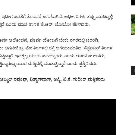
ು, ಇದೀಗ ಜನತೆಗೆ ತೊಂದರೆ ಉಂಟಾಗಿದೆ. ಅಧಿಕಾರಿಗಳು ತಪ್ಪು ಮಾಡಿದ್ದಲ್ಲಿ
ಎಲ್ಲಿದೆ ಎಂದು ಮಾಜಿ ಶಾಸಕ ಜೆ.ಆರ್. ಲೋಬೋ ಹೇಳಿದರು.
, ಪೂರ್ವ ಆಲೋಚನೆ, ಪೂರ್ವ ಯೋಜನೆ ಬೇಕು.ನಗರದಲ್ಲಿ ಚರಂಡಿ,
ಗಬೇಕಿತ್ತು. ಮೇ ತಿಂಗಳಲ್ಲಿ ರಸ್ತೆ ಅಗೆಯುವಂತಿಲ್ಲ. ಸೆಪ್ಟಂಬರ್ ತಿಂಗಳ
ತಿದ್ದಾರೆ. ಇದಕ್ಕೆಲ್ಲ ಯಾರು ಜವಾಬ್ದಾರರು ಎಂದು ಲೋಬೋ ಅವರು,
ಲ್ಲಾ ಯಾರ ದುಡ್ಡಿನಲ್ಲಿ ಮಾಡುತ್ತಿದ್ದಾರೆ ಎಂದು ಪ್ರಶ್ನಿಸಿದರು.
ಅಬ್ದುಲ್ ರವೂಫ್, ವಿಶ್ವಾಸ್‍ದಾಸ್, ಅಪ್ಪಿ, ಟಿ.ಕೆ. ಸುದೀರ್ ಮತ್ತಿತರರು