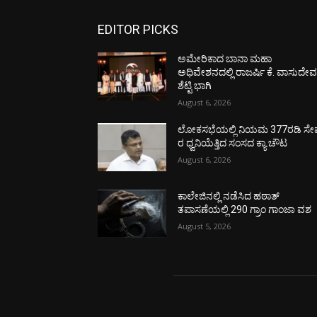
EDITOR PICKS
ಅಮೇರಿಕಾದ ಬಾನಾ ಮಹಾ
ಅಧಿವೇಶನದಲ್ಲಿ ರಾಜರ್ಷಿ ಕೆ. ವಾಸುದೇ
ಶೆಟ್ಟಿ ಭಾಗಿ
August 6, 2026
ಲೋಕಸಭೆಯಲ್ಲಿ ನಿಯಮ 377ರಡಿ ಸೇವ
ರ ಧ್ವನಿಯೆತ್ತಿದ ಸಂಸದ ಕ್ಯಾ.ಚೌಟ
August 6, 2026
ಕಾಲೇಜಿನಲ್ಲಿ ನಡೆಸಿದ ಹಠಾತ್
ತಪಾಸಣೆಯಲ್ಲಿ 290 ಗ್ರಾಂ ಗಾಂಜಾ ವಶ
August 5, 2026