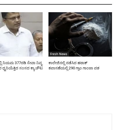
Fresh News
ಿ ನಿಯಮ 377ರಡಿ ಸೇವಾ ನಿವೃ
ಕಾಲೇಜಿನಲ್ಲಿ ನಡೆಸಿದ ಹಠಾತ್
ಧ್ವನಿಯೆತ್ತಿದ ಸಂಸದ ಕ್ಯಾ.ಚೌಟ
ತಪಾಸಣೆಯಲ್ಲಿ 290 ಗ್ರಾಂ ಗಾಂಜಾ ವಶ