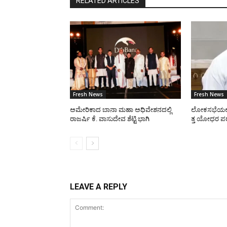
RELATED ARTICLES
Fresh News
Fresh News
ಅಮೇರಿಕಾದ ಬಾನಾ ಮಹಾ ಅಧಿವೇಶನದಲ್ಲಿ
ಲೋಕಸಭೆಯಲ್ಲ
ರಾಜರ್ಷಿ ಕೆ. ವಾಸುದೇವ ಶೆಟ್ಟಿ ಭಾಗಿ
ತ್ತ ಯೋಧರ ಪರ 
LEAVE A REPLY