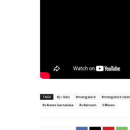
TAGS
#j r lobo
#mangalore
#mangalore new
#v4news karnataka
#v4stream
V4News