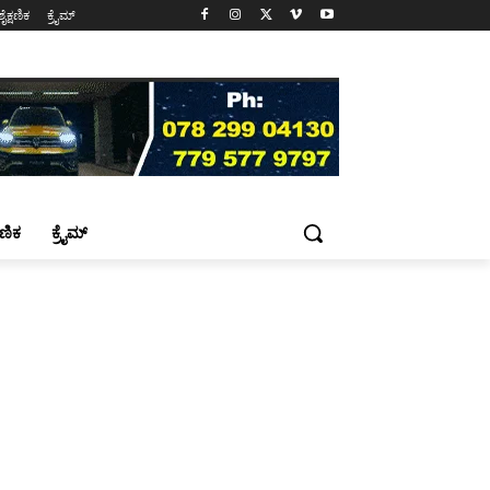
ಶೈಕ್ಷಣಿಕ
ಕ್ರೈಮ್
್ಷಣಿಕ
ಕ್ರೈಮ್