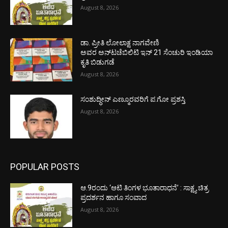
August 8, 2026
ಡಾ. ಪ್ರೀತಿ ಲೋಲಾಕ್ಷ ನಾಗವೇಣಿ
ಅವರ ಅನ್‌ಟಚೆಬಿಲಿಟಿ ಇನ್ 21 ಸೆಂಚುರಿ ಇಂಡಿಯಾ
ಕೃತಿ ಬಿಡುಗಡೆ
August 8, 2026
ಸಂಶುದ್ಧೀನ್ ಎಣ್ಮೂರವರಿಗೆ ಪ.ಗೋ ಪ್ರಶಸ್ತಿ
August 8, 2026
POPULAR POSTS
ಆ.9ರಂದು ‘ಆಟಿ ತಿಂಗಳ ಭೂತಾರಾಧನೆ’ : ಸಾಕ್ಷ್ಯ ಚಿತ್ರ
ಪ್ರದರ್ಶನ ಹಾಗೂ ಸಂವಾದ
August 8, 2026