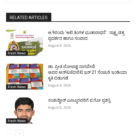
RELATED ARTICLES
ಆ.9ರಂದು ‘ಆಟಿ ತಿಂಗಳ ಭೂತಾರಾಧನೆ’ : ಸಾಕ್ಷ್ಯ ಚಿತ್ರ
ಪ್ರದರ್ಶನ ಹಾಗೂ ಸಂವಾದ
August 8, 2026
Fresh News
ಡಾ. ಪ್ರೀತಿ ಲೋಲಾಕ್ಷ ನಾಗವೇಣಿ
ಅವರ ಅನ್‌ಟಚೆಬಿಲಿಟಿ ಇನ್ 21 ಸೆಂಚುರಿ ಇಂಡಿಯಾ
ಕೃತಿ ಬಿಡುಗಡೆ
August 8, 2026
Fresh News
ಸಂಶುದ್ಧೀನ್ ಎಣ್ಮೂರವರಿಗೆ ಪ.ಗೋ ಪ್ರಶಸ್ತಿ
August 8, 2026
Fresh News