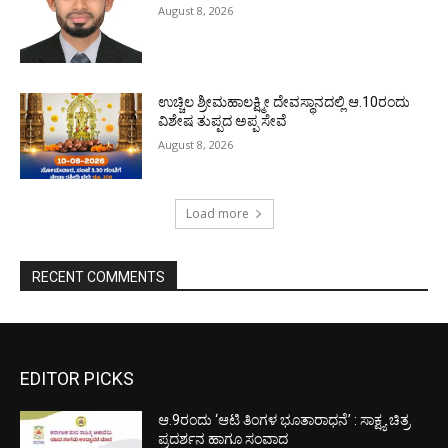
August 8, 2026
ಉಚ್ಚಿಲ ಶ್ರೀಮಹಾಲಕ್ಷ್ಮೀ ದೇವಸ್ಥಾನದಲ್ಲಿ ಆ.10ರಂದು
ವಿಶೇಷ ತುಪ್ಪದ ಅಪ್ಪ ಸೇವೆ
August 8, 2026
Load more
RECENT COMMENTS
EDITOR PICKS
ಆ.9ರಂದು ‘ಆಟಿ ತಿಂಗಳ ಭೂತಾರಾಧನೆ’ : ಸಾಕ್ಷ್ಯ ಚಿತ್ರ
ಪ್ರದರ್ಶನ ಹಾಗೂ ಸಂವಾದ