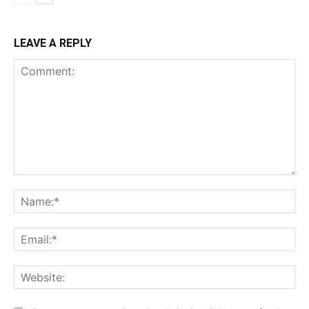
LEAVE A REPLY
Comment:
Na
Ema
Web