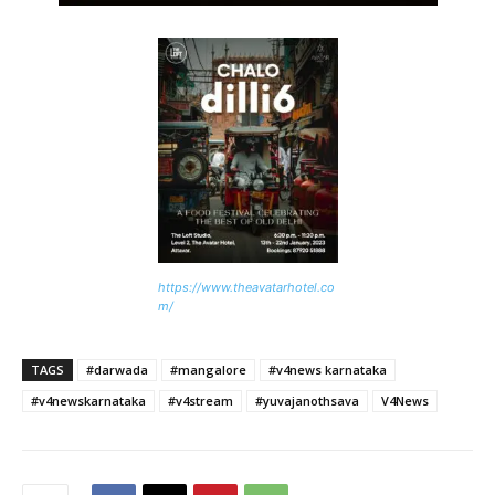
https://www.theavatarhotel.co
m/
TAGS
#darwada
#mangalore
#v4news karnataka
#v4newskarnataka
#v4stream
#yuvajanothsava
V4News