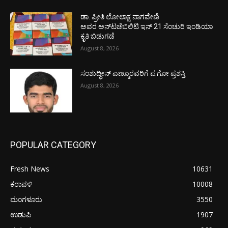
ಡಾ. ಪ್ರೀತಿ ಲೋಲಾಕ್ಷ ನಾಗವೇಣಿ
ಅವರ ಅನ್‌ಟಚೆಬಿಲಿಟಿ ಇನ್ 21 ಸೆಂಚುರಿ ಇಂಡಿಯಾ
ಕೃತಿ ಬಿಡುಗಡೆ
August 8, 2026
ಸಂಶುದ್ಧೀನ್ ಎಣ್ಮೂರವರಿಗೆ ಪ.ಗೋ ಪ್ರಶಸ್ತಿ
August 8, 2026
POPULAR CATEGORY
Fresh News
10631
ಕರಾವಳಿ
10008
ಮಂಗಳೂರು
3550
ಉಡುಪಿ
1907