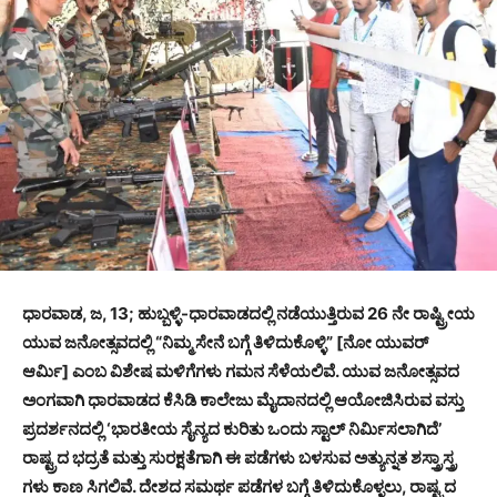
ಧಾರವಾಡ, ಜ, 13; ಹುಬ್ಬಳ್ಳಿ-ಧಾರವಾಡದಲ್ಲಿ ನಡೆಯುತ್ತಿರುವ 26 ನೇ ರಾಷ್ಟ್ರೀಯ
ಯುವ ಜನೋತ್ಸವದಲ್ಲಿ “ನಿಮ್ಮ ಸೇನೆ ಬಗ್ಗೆ ತಿಳಿದುಕೊಳ್ಳಿ” [ನೋ ಯುವರ್
ಆರ್ಮಿ] ಎಂಬ ವಿಶೇಷ ಮಳಿಗೆಗಳು ಗಮನ ಸೆಳೆಯಲಿವೆ. ಯುವ ಜನೋತ್ಸವದ
ಅಂಗವಾಗಿ ಧಾರವಾಡದ ಕೆಸಿಡಿ ಕಾಲೇಜು ಮೈದಾನದಲ್ಲಿ ಆಯೋಜಿಸಿರುವ ವಸ್ತು
ಪ್ರದರ್ಶನದಲ್ಲಿ ‘ಭಾರತೀಯ ಸೈನ್ಯದ ಕುರಿತು ಒಂದು ಸ್ಟಾಲ್ ನಿರ್ಮಿಸಲಾಗಿದೆ’
ರಾಷ್ಟ್ರದ ಭದ್ರತೆ ಮತ್ತು ಸುರಕ್ಷತೆಗಾಗಿ ಈ ಪಡೆಗಳು ಬಳಸುವ ಅತ್ಯುನ್ನತ ಶಸ್ತ್ರಾಸ್ತ್ರ
ಗಳು ಕಾಣ ಸಿಗಲಿವೆ. ದೇಶದ ಸಮರ್ಥ ಪಡೆಗಳ ಬಗ್ಗೆ ತಿಳಿದುಕೊಳ್ಳಲು, ರಾಷ್ಟ್ರದ