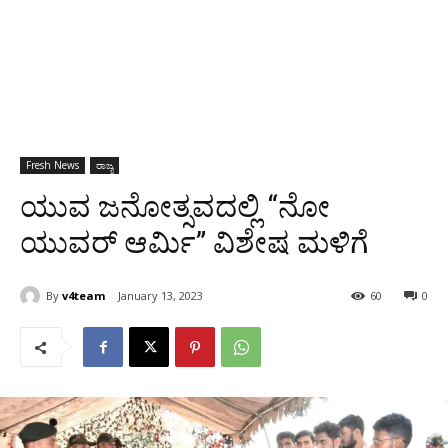
Fresh News
ರಾಜ್ಯ
ಯುವ ಜನೋತ್ಸವದಲ್ಲಿ “ನೋ
ಯುವರ್ ಆರ್ಮಿ” ವಿಶೇಷ ಮಳಿಗೆ
By
v4team
January 13, 2023
60
0