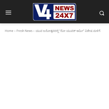
Home
Fresh News
ಯುವ ಜನೋತ್ಸವದಲ್ಲಿ “ನೋ ಯುವರ್ ಆರ್ಮಿ” ವಿಶೇಷ ಮಳಿಗೆ