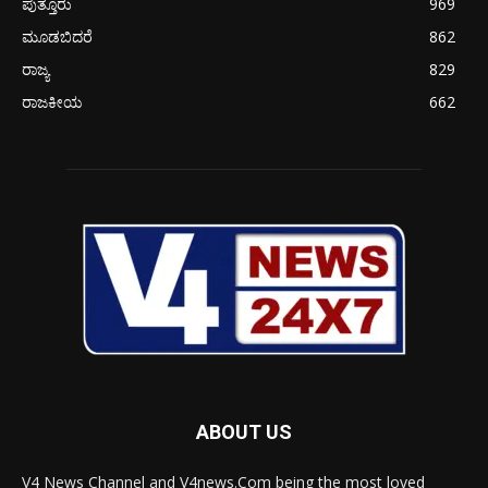
ಪುತ್ತೂರು
969
ಮೂಡಬಿದರೆ
862
ರಾಜ್ಯ
829
ರಾಜಕೀಯ
662
ABOUT US
V4 News Channel and V4news.Com being the most loved