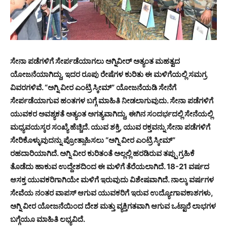
ಸೇನಾ ಪಡೆಗಳಿಗೆ ಸೇರ್ಪಡೆಯಾಗಲು ಅಗ್ನಿವೀರ್ ಅತ್ಯಂತ ಮಹತ್ವದ
ಯೋಜನೆಯಾಗಿದ್ದು, ಇದರ ರೂಪು ರೇಷೆಗಳ ಕುರಿತು ಈ ಮಳಿಗೆಯಲ್ಲಿ ಸಮಗ್ರ
ವಿವರಗಳಿವೆ. “ಅಗ್ನಿ ವೀರ ಎಂಟ್ರಿ ಸ್ಕೀಮ್” ಯೋಜನೆಯಡಿ ಸೇನೆಗೆ
ಸೇರ್ಪಡೆಯಾಗುವ ಹಂತಗಳ ಬಗ್ಗೆ ಮಾಹಿತಿ ನೀಡಲಾಗುವುದು. ಸೇನಾ ಪಡೆಗಳಿಗೆ
ಯುವಕರ ಅವಶ್ಯಕತೆ ಅತ್ಯಂತ ಅಗತ್ಯವಾಗಿದ್ದು, ಈಗಿನ ಸಂದರ್ಭದಲ್ಲಿ ಸೇನೆಯಲ್ಲಿ
ಮಧ್ಯವಯಸ್ಕರ ಸಂಖ್ಯೆ ಹೆಚ್ಚಿದೆ. ಯುವ ಶಕ್ತಿ, ಯುವ ರಕ್ತವನ್ನು ಸೇನಾ ಪಡೆಗಳಿಗೆ
ಸೇರಿಕೊಳ್ಳುವುದನ್ನು ಪ್ರೋತ್ಸಾಹಿಸಲು “ಅಗ್ನಿ ವೀರ ಎಂಟ್ರಿ ಸ್ಕೀಮ್”
ರಹದಾರಿಯಾಗಿದೆ. ಅಗ್ನಿ ವೀರ ಕುರಿತಂತೆ ಅಲ್ಲಲ್ಲಿ ಹರಡಿರುವ ತಪ್ಪು ಗ್ರಹಿಕೆ
ತೊಡೆದು ಹಾಕುವ ಉದ್ದೇಶದಿಂದ ಈ ಮಳಿಗೆ ತೆರೆಯಲಾಗಿದೆ. 18-21 ವರ್ಷದ
ಆಸಕ್ತ ಯುವಕರಿಗಾಗಿಯೇ ಮಳಿಗೆ ಇರುವುದು ವಿಶೇಷವಾಗಿದೆ. ನಾಲ್ಕು ವರ್ಷಗಳ
ಸೇವೆಯ ನಂತರ ವಾಪಸ್ ಆಗುವ ಯುವಕರಿಗೆ ಇರುವ ಉದ್ಯೋಗಾವಕಾಶಗಳು,
ಅಗ್ನಿ ವೀರ ಯೋಜನೆಯಿಂದ ದೇಶ ಮತ್ತು ವ್ಯಕ್ತಿಗತವಾಗಿ ಆಗುವ ಒಟ್ಟಾರೆ ಲಾಭಗಳ
ಬಗ್ಗೆಯೂ ಮಾಹಿತಿ ಲಭ್ಯವಿದೆ.