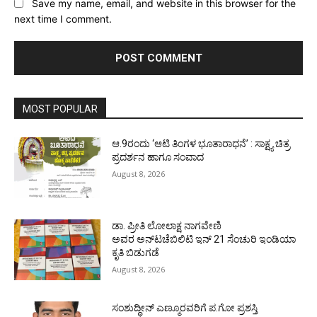
Save my name, email, and website in this browser for the
next time I comment.
MOST POPULAR
ಆ.9ರಂದು ‘ಆಟಿ ತಿಂಗಳ ಭೂತಾರಾಧನೆ’ : ಸಾಕ್ಷ್ಯ ಚಿತ್ರ
ಪ್ರದರ್ಶನ ಹಾಗೂ ಸಂವಾದ
August 8, 2026
ಡಾ. ಪ್ರೀತಿ ಲೋಲಾಕ್ಷ ನಾಗವೇಣಿ
ಅವರ ಅನ್‌ಟಚೆಬಿಲಿಟಿ ಇನ್ 21 ಸೆಂಚುರಿ ಇಂಡಿಯಾ
ಕೃತಿ ಬಿಡುಗಡೆ
August 8, 2026
ಸಂಶುದ್ಧೀನ್ ಎಣ್ಮೂರವರಿಗೆ ಪ.ಗೋ ಪ್ರಶಸ್ತಿ