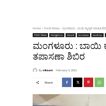
Home
Fresh News
ಮಂಗಳೂರು : ಬಾಯಿ ಕ್ಯಾನ್ಸರ್ ಮಾಹಿತಿ ಶಿಬ
Fresh News
mangaluru
ಕರಾವಳಿ
ಮಂಗಳೂರು
ರಾಜಕೀಯ
ಮಂಗಳೂರು : ಬಾಯಿ ಕ್ಯಾ
ತಪಾಸಣಾ ಶಿಬಿರ
By
v4team
February 5, 2025
Share