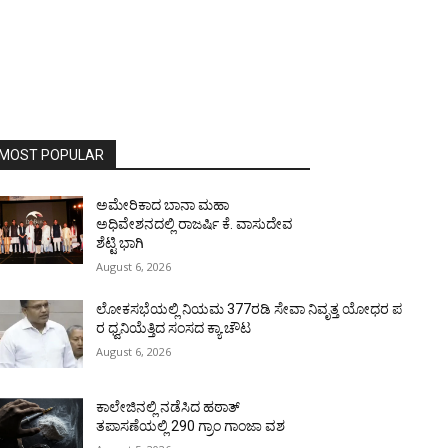
MOST POPULAR
ಅಮೇರಿಕಾದ ಬಾನಾ ಮಹಾ
ಅಧಿವೇಶನದಲ್ಲಿ ರಾಜರ್ಷಿ ಕೆ. ವಾಸುದೇವ
ಶೆಟ್ಟಿ ಭಾಗಿ
August 6, 2026
ಲೋಕಸಭೆಯಲ್ಲಿ ನಿಯಮ 377ರಡಿ ಸೇವಾ ನಿವೃತ್ತ ಯೋಧರ ಪ
ರ ಧ್ವನಿಯೆತ್ತಿದ ಸಂಸದ ಕ್ಯಾ.ಚೌಟ
August 6, 2026
ಕಾಲೇಜಿನಲ್ಲಿ ನಡೆಸಿದ ಹಠಾತ್
ತಪಾಸಣೆಯಲ್ಲಿ 290 ಗ್ರಾಂ ಗಾಂಜಾ ವಶ