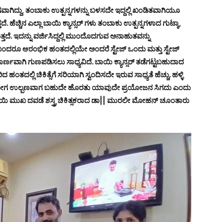
ಗವಾಗಿದ್ದು, ತಂಬಾಕು ಉತ್ಪನ್ನಗಳನ್ನು ಬಳಸದೇ ಇದ್ದಲ್ಲಿ ಖಂಡಿತವಾಗಿಯೂ
ತದೆ. ಹೆಚ್ಚಿನ ಎಲ್ಲಾ ಬಾಯಿ ಕ್ಯಾನ್ಸರ್ ಗಳು ತಂಬಾಕು ಉತ್ಪನ್ನಗಳಾದ ಗುಟ್ಕಾ,
ದೆ. ಇದನ್ನು ವರ್ಜಿಸಿದ್ದಲ್ಲಿ ಮುಂದೊದಗುವ ಅನಾಹುತವನ್ನು
 ಬಂದರೂ ಆರಂಭಿಕ ಹಂತದಲ್ಲಿಯೇ ಅಂದರೆ ಸ್ಟೇಜ್ ಒಂದು ಮತ್ತು ಸ್ಟೇಜ್
 ಸಂಪೂರ್ಣವಾಗಿ ಗುಣಪಡಿಸಲು ಸಾಧ್ಯವಿದೆ. ಬಾಯಿ ಕ್ಯಾನ್ಸರ್ ತಡೆಗಟ್ಟಬಹುದಾದ
ಹಂತದಲ್ಲಿ ಚಿಕಿತ್ಸೆಗೆ ಸರಿಯಾಗಿ ಸ್ವಂದಿಸದೇ ಇರುವ ಸಾಧ್ಯತೆ ಹೆಚ್ಚು. ಹಳ್ಳಿ
ಯಿಂದ ರೋಗ ಉಲ್ಬಣವಾಗ ಬಹುದೇ ಹೊರತು ಯಾವುದೇ ಪ್ರಯೋಜನ ಸಿಗದು ಎಂದು
ಬಾಯಿ ಮುಖ ದವಡೆ ಶಸ್ತ್ರ ಚಿಕಿತ್ಸಕರಾದ ಡಾ|| ಮುರಲೀ ಮೋಹನ್ ಚೂಂತಾರು