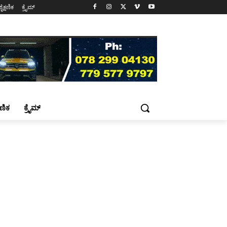
ಶೈಕ್ಷಣಿಕ
ಕ್ರೈಮ್
್ಷಣಿಕ
ಕ್ರೈಮ್