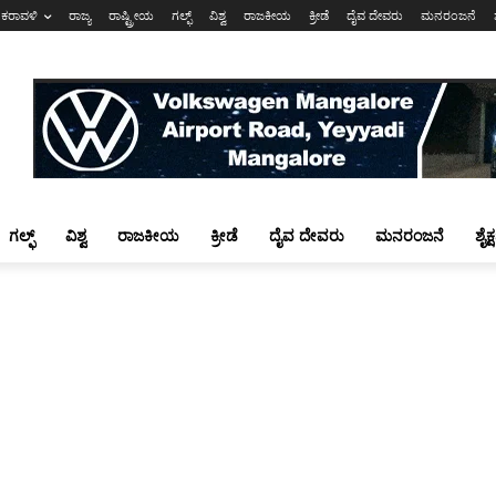
ಕರಾವಳಿ
ರಾಜ್ಯ
ರಾಷ್ಟ್ರೀಯ
ಗಲ್ಫ್
ವಿಶ್ವ
ರಾಜಕೀಯ
ಕ್ರೀಡೆ
ದೈವ ದೇವರು
ಮನರಂಜನೆ
ಗಲ್ಫ್
ವಿಶ್ವ
ರಾಜಕೀಯ
ಕ್ರೀಡೆ
ದೈವ ದೇವರು
ಮನರಂಜನೆ
ಶೈಕ