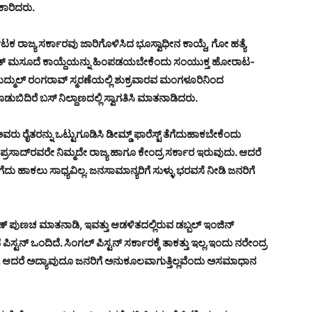
ಿಕಾರಿದರು.
 ರಾಜ್ಯ ಸರ್ಕಾರವು ಜಾರಿಗೊಳಿಸಿದ ಭೂಸ್ವಾಧೀನ ಕಾಯ್ದೆ, ಗೋ ಹತ್ಯೆ
 ವಿದ್ಯುತ್ ಮಸೂದೆ ಕಾಯ್ದೆಯನ್ನು ಹಿಂಪಡಯಬೇಕೆಂದು ಸಂಯುಕ್ತ ಹೋರಾಟ-
್ಮುಲ್ ರಂಗರಾವ್ ಸ್ಮರಣೆಯಲ್ಲಿ ಶುಕ್ರವಾರವ ಮಂಗಳೂರಿನಿಂದ
ಿದಿರೆ ಬಸ್ ನಿಲ್ದಾಣದಲ್ಲಿ ಸ್ವಾಗತಿಸಿ ಮಾತನಾಡಿದರು.
ರು ರೈತರನ್ನು ಒಟ್ಟುಗೂಡಿಸಿ ಡೀಮ್ಡ್ ಫಾರೆಸ್ಟ್ ತೆಗೆದುಹಾಕಬೇಕೆಂದು
ಿಪ್ರಸಾದ್‍ರವರೇ ನಿಮ್ಮದೇ ರಾಜ್ಯ ಹಾಗೂ ಕೇಂದ್ರ ಸರ್ಕಾರ ಇರುವುದು. ಆದರೆ
ೆಗೆದು ಹಾಕಲು ಸಾಧ್ಯವಿಲ್ಲ. ಜನಸಾಮಾನ್ಯರಿಗೆ ಸುಳ್ಳು ಭರವಸೆ ನೀಡಿ ಜನರಿಗೆ
ಣ್ ಪುಣಚ ಮಾತನಾಡಿ, ಇವತ್ತು ಆಡಳಿತದಲ್ಲಿರುವ ಡಬ್ಬಲ್ ಇಂಜಿನ್
ಿಸ್ಟನ್ ಒಂದಿದೆ. ಸಿಂಗಲ್ ಪಿಸ್ಟನ್ ಸರ್ಕಾರಕ್ಕೆ ತಾಕತ್ತು ಇಲ್ಲ.ಇಂದು ನರೇಂದ್ರ
ೆ. ಆದರೆ ಅದ್ಯಾವುದೂ ಜನರಿಗೆ ಅನುಕೂಲವಾಗುತ್ತಿಲ್ಲವೆಂದು ಅಸಮಾಧಾನ