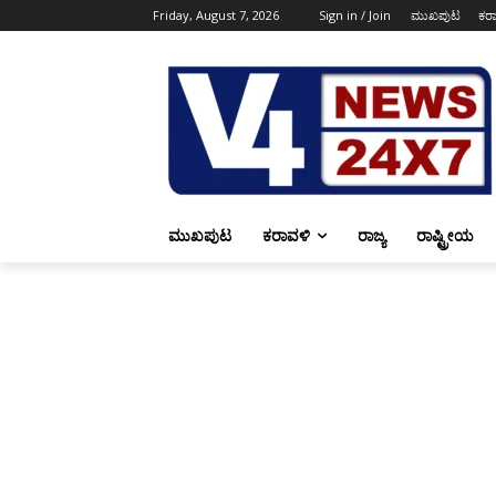
Friday, August 7, 2026
Sign in / Join
ಮುಖಪುಟ
ಕರ
ಮುಖಪುಟ
ಕರಾವಳಿ
ರಾಜ್ಯ
ರಾಷ್ಟ್ರೀಯ