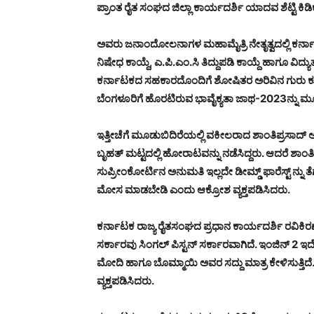
ಪ್ರಾಂತ ರೈತ ಸಂಘದ ಜಿಲ್ಲಾ ಕಾರ್ಯದರ್ಶಿ ಯಾದವ ಶೆಟ್ಟಿ ಕಿಡ
ಅವರು ಜನಾಂದೋಲನಾಗಳ ಮಹಾಮೈತ್ರಿ ನೇತೃತ್ವದಲ್ಲಿ ಕರ್ನಾಟಕ
ನಿಷೇಧ ಕಾಯ್ದೆ, ಎ.ಪಿ.ಎಂ.ಸಿ ತಿದ್ದುಪಡಿ ಕಾಯ್ದೆ ಹಾಗೂ
ಕರ್ನಾಟಕದ ಸಹಕಾರದೊಂದಿಗೆ ಶೋಷಿತರ ಅರಿವಿನ ಗುರು ಕುದ
ಬೆಂಗಳೂರಿಗೆ ಹೊರಟಿರುವ ಭಾವೈಕ್ಯತಾ ಜಾಥ-2023ನ್ನು ಮೂಡುಬ
ಇತ್ತೀಚೆಗೆ ಮೂಡುಬಿದಿರೆಯಲ್ಲಿ ವಕೀಲರಾದ ಶಾಂತಿಪ್ರಸಾದ್ ಅವ
ಬೃಹತ್ ಮಟ್ಟದಲ್ಲಿ ಹೋರಾಟವನ್ನು ನಡೆಸಿದ್ದರು. ಆದರೆ ಶಾಂತ
ಸುಪ್ರೀಂಕೋರ್ಟಿನ ಅನುಮತಿ ಇಲ್ಲದೇ ಡೀಮ್ಡ್ ಫಾರೆಸ್ಟ್ ನ್ನು ತ
ಮೋಸ ಮಾಡಬೇಡಿ ಎಂದು ಆಕ್ರೋಶ ವ್ಯಕ್ತಪಡಿಸಿದರು.
ಕರ್ನಾಟಕ ರಾಜ್ಯ ರೈತಸಂಘದ ಪ್ರಧಾನ ಕಾರ್ಯದರ್ಶಿ ರವಿಕಿರ
ಸರ್ಕಾರವು ಸಿಂಗಲ್ ಪಿಸ್ಟನ್ ಸರ್ಕಾರವಾಗಿದೆ. ಇಂಜಿನ್ 2 ಇದೆ ಪ
ಮೋದಿ ಹಾಗೂ ಬೊಮ್ಮಾಯಿ ಅವರ ಸದ್ದು ಮಾತ್ರ ಕೇಳಿಸುತ್ತಿದ
ವ್ಯಕ್ತಪಡಿಸಿದರು.