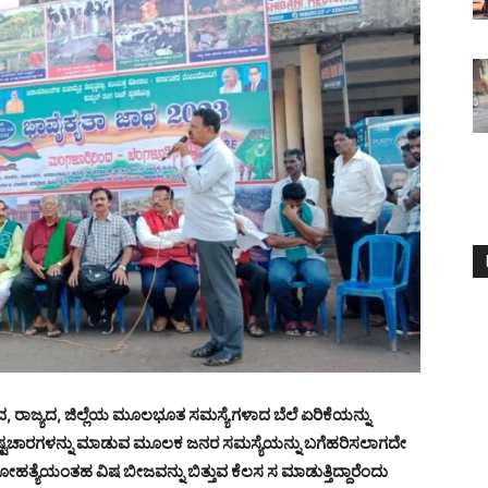
ದ, ರಾಜ್ಯದ, ಜಿಲ್ಲೆಯ ಮೂಲಭೂತ ಸಮಸ್ಯೆಗಳಾದ ಬೆಲೆ ಏರಿಕೆಯನ್ನು
್ರಷ್ಟಚಾರಗಳನ್ನು ಮಾಡುವ ಮೂಲಕ ಜನರ ಸಮಸ್ಯೆಯನ್ನು ಬಗೆಹರಿಸಲಾಗದೇ
್ಯೆಯಂತಹ ವಿಷ ಬೀಜವನ್ನು ಬಿತ್ತುವ ಕೆಲಸ ಸ ಮಾಡುತ್ತಿದ್ದಾರೆಂದು