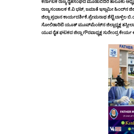
ಕರ್ನಾಟಕ ರಾಜ್ಯ ರೈತಸಂಘದ ಮೂಡುಬಿದಿರೆ ತಾಲೂಕು ಅಧ್ಯಕ್ಷ ಲ
ರಾಜ್ಯಸಂಚಾಲಕ ಕೆ.ವಿ ಭಟ್, ಜಮಾತೆ ಇಸ್ಲಾಮೀ ಹಿಂದ್‍ನ ಜಿ
ಜಿಲ್ಲಾ ಪ್ರಧಾನ ಕಾರ್ಯದರ್ಶಿಕೆ.ಪ್ರೇಮನಾಥ ಶೆಟ್ಟಿ ಬಾಳ್ತಿಲ 
ಸೋಲಿಡಾರಿಟಿ ಯೂತ್ ಮೂವ್‍ಮೆಂಟ್‍ನ ಜಿಲ್ಲಾಧ್ಯಕ್ಷ ತಸ್ಲೀಲ
ಯುವ ರೈತ ಘಟಕದ ಜಿಲ್ಲಾ ಗೌರವಾಧ್ಯಕ್ಷ ಸುರೇಂದ್ರ ಕೇರ್ಯ ಈ