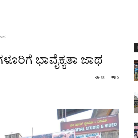
 ಜಾಥ
ೂರಿಗೆ ಭಾವೈಕ್ಯತಾ ಜಾಥ
33
0