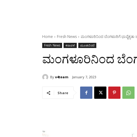
Home
Fresh News
ಮಂಗಳೂರಿನಿಂದ ಬೆಂಗಳೂರಿಗೆ ಭಾವೈಕ್ಯತಾ
Fresh News
ಕರಾವಳಿ
ಮೂಡಬಿದರೆ
ಮಂಗಳೂರಿನಿಂದ ಬೆಂಗಳ
By
v4team
January 7, 2023
Share