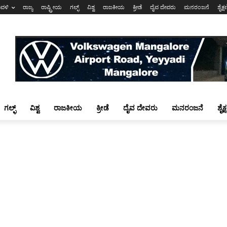
ಾವಳಿ
ರಾಜ್ಯ
ರಾಷ್ಟ್ರೀಯ
ಗಲ್ಫ್
ವಿಶ್ವ
ರಾಜಕೀಯ
ಕ್ರೀಡೆ
ದೈವ ದೇವರು
ಮನರಂಜನೆ
ಶೈಕ್
ಗಲ್ಫ್
ವಿಶ್ವ
ರಾಜಕೀಯ
ಕ್ರೀಡೆ
ದೈವ ದೇವರು
ಮನರಂಜನೆ
ಶೈಕ