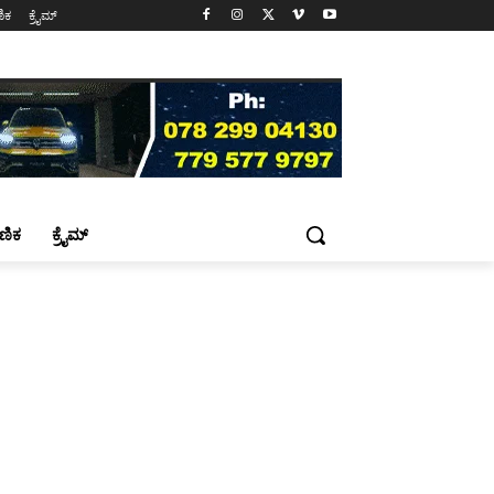
ಷಣಿಕ
ಕ್ರೈಮ್
್ಷಣಿಕ
ಕ್ರೈಮ್