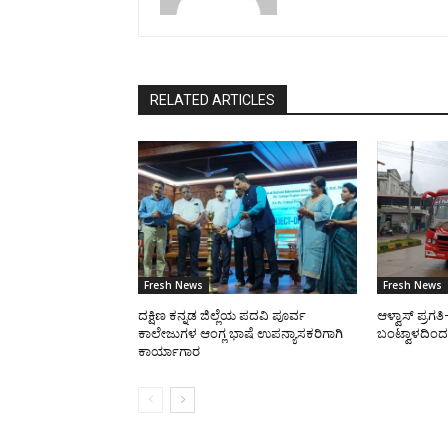
RELATED ARTICLES
Fresh News
Fresh News
ದಕ್ಷಿಣ ಕನ್ನಡ ಜಿಲ್ಲೆಯ ಪದವಿ ಪೂರ್ವ
ಆಳ್ವಾಸ್ ಪ್ರಗ
ಕಾಲೇಜುಗಳ ಆಂಗ್ಲ ಭಾಷೆ ಉಪನ್ಯಾಸಕರಿಗಾಗಿ
ಬಂಟ್ವಾಳದಿಂದ 
ಕಾರ್ಯಾಗಾರ