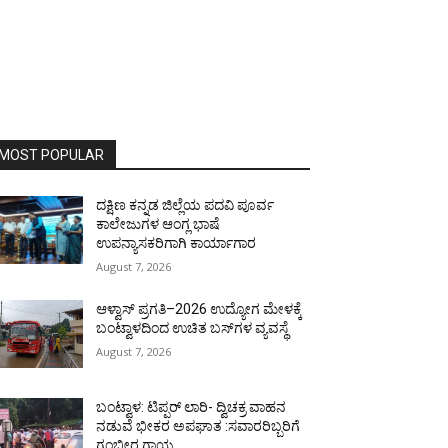
MOST POPULAR
ದಕ್ಷಿಣ ಕನ್ನಡ ಜಿಲ್ಲೆಯ ಪದವಿ ಪೂರ್ವ
ಕಾಲೇಜುಗಳ ಆಂಗ್ಲ ಭಾಷೆ
ಉಪನ್ಯಾಸಕರಿಗಾಗಿ ಕಾರ್ಯಾಗಾರ
August 7, 2026
ಆಳ್ವಾಸ್ ಪ್ರಗತಿ–2026 ಉದ್ಯೋಗ ಮೇಳಕ್ಕೆ
ಬಂಟ್ವಾಳದಿಂದ ಉಚಿತ ಬಸ್‌ಗಳ ವ್ಯವಸ್ಥೆ
August 7, 2026
ಬಂಟ್ವಾಳ: ಟಿಪ್ಪರ್ ಲಾರಿ- ದ್ವಿಚಕ್ರ ವಾಹನ
ನಡುವೆ ಭೀಕರ ಅಪಘಾತ :ಸವಾರರಿಬ್ಬರಿಗೆ
ಗಂಭೀರ ಗಾಯ