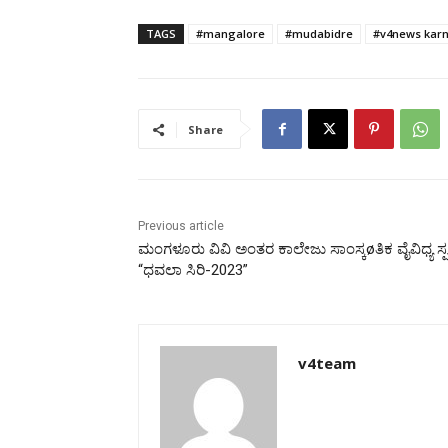
TAGS
#mangalore
#mudabidre
#v4news kar
Share
Previous article
ಮಂಗಳೂರು ವಿವಿ ಅಂತರ ಕಾಲೇಜು ಸಾಂಸ್ಕøತಿಕ ವೈವಿಧ್ಯ ಸ್ಪರ
“ಧವಲಾ ಸಿರಿ-2023”
v4team