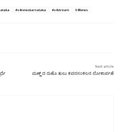
nataka
#v4newskarnataka
#v4stream
V4News
Next article
್ಧೆ
ಮಣ್ಣ್ ದ ರುಣೊ ತುಲು ಕವನಸಂಕಲನ ಲೋಕಾರ್ಪಣೆ