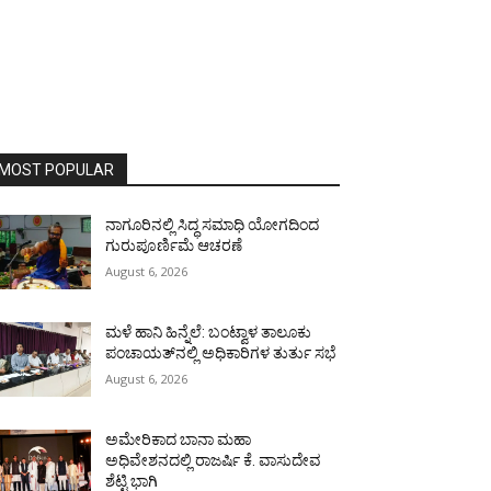
MOST POPULAR
ನಾಗೂರಿನಲ್ಲಿ ಸಿದ್ಧ ಸಮಾಧಿ ಯೋಗದಿಂದ
ಗುರುಪೂರ್ಣಿಮೆ ಆಚರಣೆ
August 6, 2026
ಮಳೆ ಹಾನಿ ಹಿನ್ನೆಲೆ: ಬಂಟ್ವಾಳ ತಾಲೂಕು
ಪಂಚಾಯತ್‌ನಲ್ಲಿ ಅಧಿಕಾರಿಗಳ ತುರ್ತು ಸಭೆ
August 6, 2026
ಅಮೇರಿಕಾದ ಬಾನಾ ಮಹಾ
ಅಧಿವೇಶನದಲ್ಲಿ ರಾಜರ್ಷಿ ಕೆ. ವಾಸುದೇವ
ಶೆಟ್ಟಿ ಭಾಗಿ