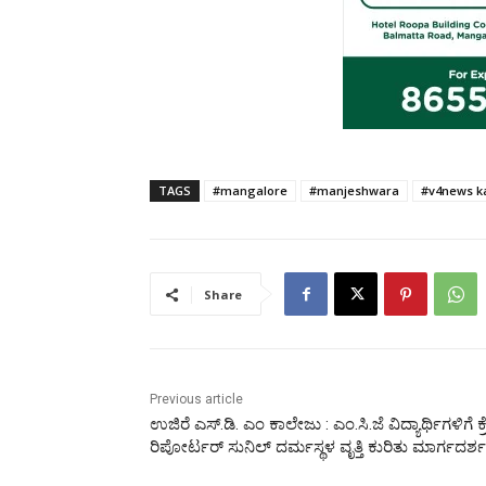
TAGS
#mangalore
#manjeshwara
#v4news k
Share
Previous article
ಉಜಿರೆ ಎಸ್.ಡಿ. ಎಂ ಕಾಲೇಜು : ಎಂ.ಸಿ.ಜೆ ವಿದ್ಯಾರ್ಥಿಗಳಿಗೆ ಕ್
ರಿಪೋರ್ಟರ್ ಸುನಿಲ್ ದರ್ಮಸ್ಥಳ ವೃತ್ತಿ ಕುರಿತು ಮಾರ್ಗದರ್