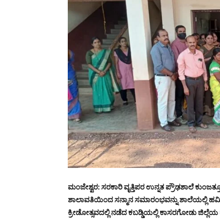
ಮಂಜೇಶ್ವರ: ಸರಕಾರಿ ವೃತ್ತಿಪರ ಉನ್ನತ ಪ್ರೌಢಶಾಲೆ ಕುಂಜತ್ತೂರ
ಶಾಲಾವತಿಯಿಂದ ಸನ್ಮಾನ ಸಮಾರಂಭವನ್ನು ಶಾಲೆಯಲ್ಲಿ ಹಮ್ಮ
ಕ್ರೀಡೋತ್ಸವದಲ್ಲಿ ನಡೆದ ಕಬಡ್ಡಿಯಲ್ಲಿ ಕಾಸರಗೋಡು ಜಿಲ್ಲೆಯ