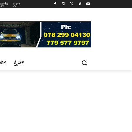
ಶೈಕ್ಷಣಿಕ
ಕ್ರೈಮ್
್ಷಣಿಕ
ಕ್ರೈಮ್