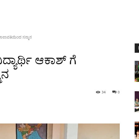
ೆ ಶಾಲಾವತಿಯಿಂದ ಸನ್ಮಾನ
್ಯಾರ್ಥಿ ಆಕಾಶ್ ಗೆ
ಾನ
34
0