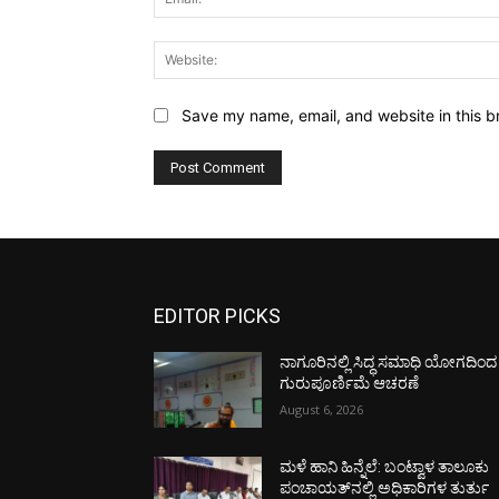
Save my name, email, and website in this b
EDITOR PICKS
ನಾಗೂರಿನಲ್ಲಿ ಸಿದ್ಧ ಸಮಾಧಿ ಯೋಗದಿಂದ
ಗುರುಪೂರ್ಣಿಮೆ ಆಚರಣೆ
August 6, 2026
ಮಳೆ ಹಾನಿ ಹಿನ್ನೆಲೆ: ಬಂಟ್ವಾಳ ತಾಲೂಕು
ಪಂಚಾಯತ್‌ನಲ್ಲಿ ಅಧಿಕಾರಿಗಳ ತುರ್ತು