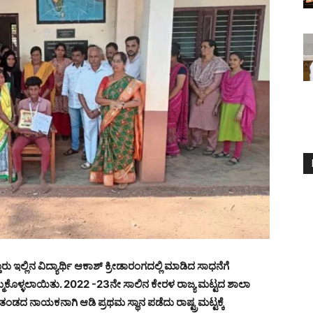
ು ಇಲ್ಲಿನ ವಿದ್ಯಾರ್ಥಿ ಆಕಾಶ್ ಕ್ರೀಡಾರಂಗದಲ್ಲಿ ಮಾಡಿದ ಸಾಧನೆಗೆ
ಿಕೊಳ್ಳಲಾಯಿತು. 2022 -23ನೇ ಸಾಲಿನ ಕೇರಳ ರಾಜ್ಯ ಮಟ್ಟದ ಶಾಲಾ
 ತಂಡದ ನಾಯಕನಾಗಿ ಆಡಿ ಪ್ರಥಮ ಸ್ಥಾನ ಪಡೆದು ರಾಷ್ಟ್ರಮಟ್ಟಕ್ಕೆ