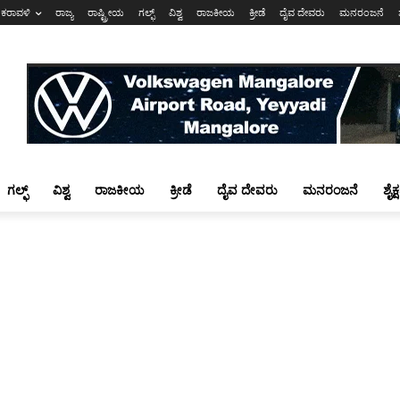
ಕರಾವಳಿ
ರಾಜ್ಯ
ರಾಷ್ಟ್ರೀಯ
ಗಲ್ಫ್
ವಿಶ್ವ
ರಾಜಕೀಯ
ಕ್ರೀಡೆ
ದೈವ ದೇವರು
ಮನರಂಜನೆ
ಗಲ್ಫ್
ವಿಶ್ವ
ರಾಜಕೀಯ
ಕ್ರೀಡೆ
ದೈವ ದೇವರು
ಮನರಂಜನೆ
ಶೈಕ