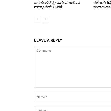
ನಾಗೂರಿನಲ್ಲಿ ಸಿದ್ಧ ಸಮಾಧಿ ಯೋಗದಿಂದ
ಮಳೆ ಹಾನಿ ಹಿನ್
ಗುರುಪೂರ್ಣಿಮೆ ಆಚರಣೆ
ಪಂಚಾಯತ್‌ನಲ್ಲ
LEAVE A REPLY
Comment: