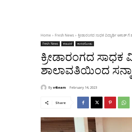
Home
Fresh News
ಕ್ರೀಡಾರಂಗದ ಸಾಧಕ ವಿದ್ಯಾರ್ಥಿ ಆಕಾಶ್ ಗ
Fresh News
ಕರಾವಳಿ
ಕಾಸರಗೋಡು
ಕ್ರೀಡಾರಂಗದ ಸಾಧಕ ವಿದ
ಶಾಲಾವತಿಯಿಂದ ಸನ್ಮ
By
v4team
February 14, 2023
Share