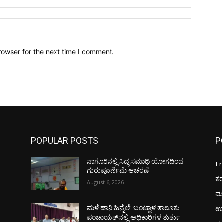
Website:
rowser for the next time I comment.
POPULAR POSTS
P
ನಾಗೂರಿನಲ್ಲಿ ಸಿದ್ಧ ಸಮಾಧಿ ಯೋಗದಿಂದ
F
ಗುರುಪೂರ್ಣಿಮೆ ಆಚರಣೆ
ಕ
August 6, 2026
ಮ
ಉ
ಮಳೆ ಹಾನಿ ಹಿನ್ನೆಲೆ: ಬಂಟ್ವಾಳ ತಾಲೂಕು
ಪಂಚಾಯತ್‌ನಲ್ಲಿ ಅಧಿಕಾರಿಗಳ ತುರ್ತು