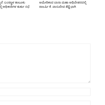
ನೆಲೆ: ಬಂಟ್ವಾಳ ತಾಲೂಕು
ಅಮೇರಿಕಾದ ಬಾನಾ ಮಹಾ ಅಧಿವೇಶನದಲ್ಲಿ
ಿ ಅಧಿಕಾರಿಗಳ ತುರ್ತು ಸಭೆ
ರಾಜರ್ಷಿ ಕೆ. ವಾಸುದೇವ ಶೆಟ್ಟಿ ಭಾಗಿ
Name:*
Email:*