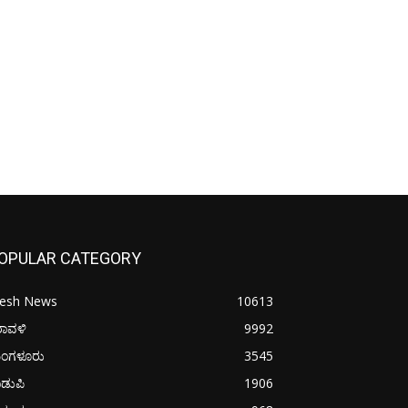
OPULAR CATEGORY
resh News
10613
ರಾವಳಿ
9992
ಂಗಳೂರು
3545
ಡುಪಿ
1906