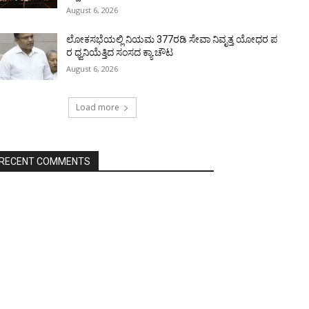
August 6, 2026
ಲೋಕಸಭೆಯಲ್ಲಿ ನಿಯಮ 377ರಡಿ ಸೇವಾ ನಿವೃತ್ತ ಯೋಧರ ಪ
ರ ಧ್ವನಿಯೆತ್ತಿದ ಸಂಸದ ಕ್ಯಾ.ಚೌಟ
August 6, 2026
Load more
RECENT COMMENTS