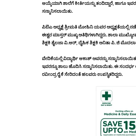
ಆಯ್ಕೆಯಾಗಿ ಶಾಲೆಗೆ ಕೀರ್ತಿಯನ್ನು ತಂದಿದ್ದಾರೆ, ಹಾಗೂ ಇವ
ಸನ್ಮಾನಿಸಲಾಯಿತು.
ಪಿಟಿಎ ಅಧ್ಯಕ್ಷೆ ಶ್ರೀಮತಿ ಮೋಹಿನಿ ಯವರ ಅಧ್ಯಕ್ಷತೆಯಲ್ಲಿ 
ಈಶ್ವರ ಮಾಸ್ತರ್ ಮುಖ್ಯ ಅತಿಥಿಗಳಾಗಿದ್ದರು. ಶಾಲಾ ಮುಖ್ಯೋ
ಶಿಕ್ಷಕಿ ಶೈಲಜಾ ವಿ.ಆರ್, ದೈಹಿಕ ಶಿಕ್ಷಕಿ ಅನಿತಾ ಪಿ. ಜಿ 
ವೇದಿಕೆಯಲ್ಲಿ ವಿದ್ಯಾರ್ಥಿ ಆಕಾಶ್ ಅವರನ್ನು ಸನ್ಮಾನಿಸಲಾಯಿತು
ಇವರನ್ನೂ ಶಾಲು ಹೊದಿಸಿ ಸನ್ಮಾನಿಸಲಾಯಿತು. ಈ ಸಂದರ್ಭ 
ರವೀಂದ್ರ ರೈ ಕೆ ಸೇರಿದಂತೆ ಹಲವರು ಉಪಸ್ಥಿತರಿದ್ದರು.