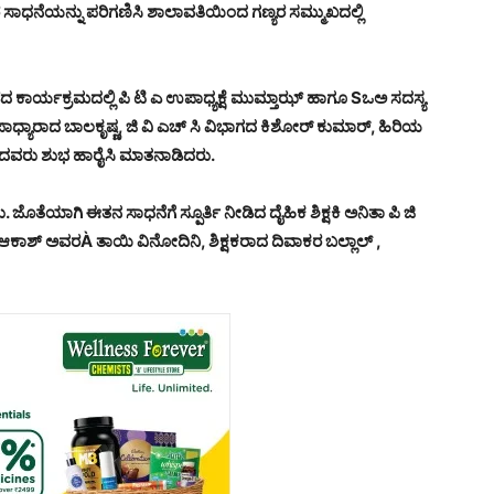
ರ ಸಾಧನೆಯನ್ನು ಪರಿಗಣಿಸಿ ಶಾಲಾವತಿಯಿಂದ ಗಣ್ಯರ ಸಮ್ಮುಖದಲ್ಲಿ
ನಡೆದ ಕಾರ್ಯಕ್ರಮದಲ್ಲಿ ಪಿ ಟಿ ಎ ಉಪಾಧ್ಯಕ್ಷೆ ಮುಮ್ತಾಝ್ ಹಾಗೂ Sಒಅ ಸದಸ್ಯ
ಪಾಧ್ಯಾರಾದ ಬಾಲಕೃಷ್ಣ, ಜಿ ವಿ ಎಚ್ ಸಿ ವಿಭಾಗದ ಕಿಶೋರ್ ಕುಮಾರ್, ಹಿರಿಯ
ಮೊದಲಾದವರು ಶುಭ ಹಾರೈಸಿ ಮಾತನಾಡಿದರು.
. ಜೊತೆಯಾಗಿ ಈತನ ಸಾಧನೆಗೆ ಸ್ಪೂರ್ತಿ ನೀಡಿದ ದೈಹಿಕ ಶಿಕ್ಷಕಿ ಅನಿತಾ ಪಿ ಜಿ
ಆಕಾಶ್ ಅವರÀ ತಾಯಿ ವಿನೋದಿನಿ, ಶಿಕ್ಷಕರಾದ ದಿವಾಕರ ಬಲ್ಲಾಲ್ ,