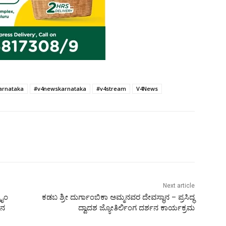
arnataka
#v4newskarnataka
#v4stream
V4News
Next article
ರೈಂ
ಕಡಬ ಶ್ರೀ ದುರ್ಗಾಂಬಿಕಾ ಅಮ್ಮನವರ ದೇವಸ್ಥಾನ – ಪ್ರಸಿದ್ಧ
ಶನ
ದ್ವಾದಶ ಜ್ಯೋತಿರ್ಲಿಂಗ ದರ್ಶನ ಕಾರ್ಯಕ್ರಮ