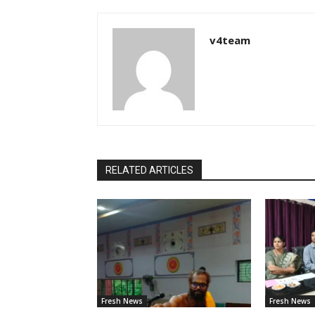
v4team
RELATED ARTICLES
Fresh News
Fresh News