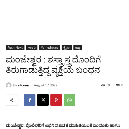
Fresh News
kerala
Manjeshwara
ಕ್ರೈಮ್
ರಾಜ್ಯ
ಮಂಜೇಶ್ವರ : ಶಸ್ತ್ರಾಸ್ತ್ರದೊಂದಿಗೆ
ತಿರುಗಾಡುತ್ತಿದ್ದ ವ್ಯಕ್ತಿಯ ಬಂಧನ
By
v4team
August 17, 2022
59
0
ಮಂಜೇಶ್ವರ: ಪೊಲೀಸರಿಗೆ ಲಭಿಸಿದ ಖಚಿತ ಮಾಹಿತಿಯಂತೆ ಬಂದೂಕು ಹಾಗೂ