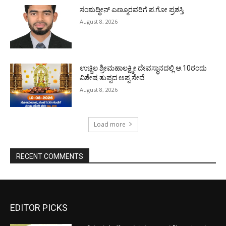
ಸಂಶುದ್ಧೀನ್ ಎಣ್ಮೂರವರಿಗೆ ಪ.ಗೋ ಪ್ರಶಸ್ತಿ
August 8, 2026
ಉಚ್ಚಿಲ ಶ್ರೀಮಹಾಲಕ್ಷ್ಮೀ ದೇವಸ್ಥಾನದಲ್ಲಿ ಆ.10ರಂದು
ವಿಶೇಷ ತುಪ್ಪದ ಅಪ್ಪ ಸೇವೆ
August 8, 2026
Load more
RECENT COMMENTS
EDITOR PICKS