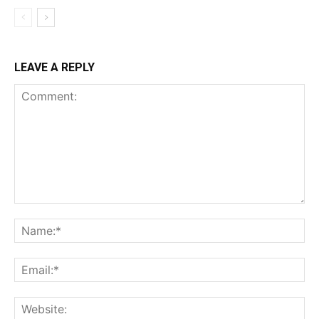
LEAVE A REPLY
Comment:
Na
Ema
Web