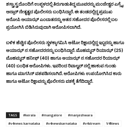
ಶಸ್ತ್ರಾಸ್ತ್ರದೊಂದಿಗೆ ಉಪ್ಪಳದಲ್ಲಿ ತಿರುಗಾಡುತಿದ್ದ ಮೂವರನ್ನು ಮಂಜೇಶ್ವರ ಎಸ್ಸೈ
ಅನ್ಸಾರ್ ನೇತೃತ್ವದ ಪೊಲೀಸರು ಬಂಧಿಸಿದ್ದಾರೆ. ಈ ತಂಡದಲ್ಲಿದ್ದ ಪ್ರಮುಖ
ಆರೋಪಿ ಅಯಾಝ್ ಎಂಬಾತನನ್ನು ಆತನ ಸಹೋದರ ಪೊಲೀಸರಲ್ಲಿ ಬಲ
ಪ್ರಯೋಗಿಸಿ ಬಿಡಿಸಿರುವುದಾಗಿ ಆರೋಪಿಸಲಾಗಿದೆ.
ಬಳಿಕ ಹೆಚ್ಚಿನ ಪೊಲೀಸರು ಸ್ಥಳಕ್ಕಾಗಮಿಸಿ ಆಟೋ ರಿಕ್ಷಾದಲ್ಲಿದ್ದ ಇಬ್ಬರನ್ನು ಹಾಗೂ
ಆಯಾಝ್ ನ ಸಹೋದರನನ್ನು ಬಂಧಿಸಿದ್ದಾರೆ. ಮೊಹಮ್ಮದ್ ರಿಯಾಝ್ (25)
ಮೊಹಮ್ಮದ್ ಹನೀಫ್ (40) ಹಾಗೂ ಆಯಾಝ್ ನ ಸಹೋದರ ರಿಯಾಝ್
(40) ಬಂಧಿತ ಆರೋಪಿಗಳು. ಇವರಿಂದ ರಿವಾಲ್ವರ್ ನಲ್ಲಿ ಹಾಕುವ ಗುಂಡು
ಹಾಗೂ ಮಾಗಸಿನ್ ವಶಪಡಿಸಲಾಗಿದೆ. ಆರೋಪಿಗಳು ಉಪಯೋಗಿಸಿದ ಕಾರು
ಹಾಗೂ ಆಟೋ ರಿಕ್ಷಾವನ್ನು ಪೊಲೀಸರು ವಶಕ್ಕೆ ತೆಗೆದಿದ್ದಾರೆ.
TAGS
#kerala
#mangalore
#manjeshwara
#v4news karnataka
#v4newskarnataka
#v4stream
V4News