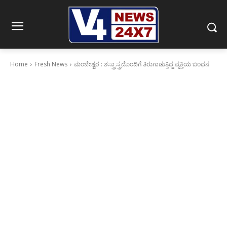
Home
Fresh News
ಮಂಜೇಶ್ವರ : ಶಸ್ತ್ರಾಸ್ತ್ರದೊಂದಿಗೆ ತಿರುಗಾಡುತ್ತಿದ್ದ ವ್ಯಕ್ತಿಯ ಬಂಧನ