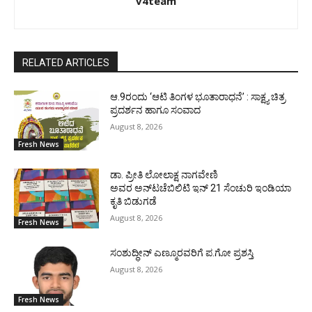
v4team
RELATED ARTICLES
ಆ.9ರಂದು ‘ಆಟಿ ತಿಂಗಳ ಭೂತಾರಾಧನೆ’ : ಸಾಕ್ಷ್ಯ ಚಿತ್ರ
ಪ್ರದರ್ಶನ ಹಾಗೂ ಸಂವಾದ
August 8, 2026
Fresh News
ಡಾ. ಪ್ರೀತಿ ಲೋಲಾಕ್ಷ ನಾಗವೇಣಿ
ಅವರ ಅನ್‌ಟಚೆಬಿಲಿಟಿ ಇನ್ 21 ಸೆಂಚುರಿ ಇಂಡಿಯಾ
ಕೃತಿ ಬಿಡುಗಡೆ
August 8, 2026
Fresh News
ಸಂಶುದ್ಧೀನ್ ಎಣ್ಮೂರವರಿಗೆ ಪ.ಗೋ ಪ್ರಶಸ್ತಿ
August 8, 2026
Fresh News