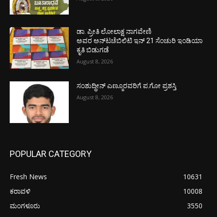
ಡಾ. ಪ್ರೀತಿ ಲೋಲಾಕ್ಷ ನಾಗವೇಣಿ
ಅವರ ಅನ್‌ಟಚೆಬಿಲಿಟಿ ಇನ್ 21 ಸೆಂಚುರಿ ಇಂಡಿಯಾ
ಕೃತಿ ಬಿಡುಗಡೆ
August 8, 2026
ಸಂಶುದ್ಧೀನ್ ಎಣ್ಮೂರವರಿಗೆ ಪ.ಗೋ ಪ್ರಶಸ್ತಿ
August 8, 2026
POPULAR CATEGORY
Fresh News
10631
ಕರಾವಳಿ
10008
ಮಂಗಳೂರು
3550