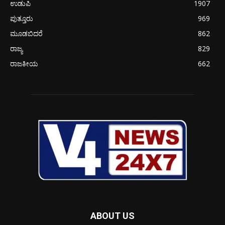
ಉಡುಪಿ
1907
ಪುತ್ತೂರು
969
ಮೂಡಬಿದರೆ
862
ರಾಜ್ಯ
829
ರಾಜಕೀಯ
662
ABOUT US