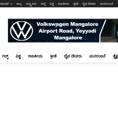
ಕರಾವಳಿ
ರಾಜ್ಯ
ರಾಷ್ಟ್ರೀಯ
ಗಲ್ಫ್
ವಿಶ್ವ
ರಾಜಕೀಯ
ಕ್ರೀಡೆ
ದೈವ ದೇವರು
ಮನರಂಜನೆ
ಗಲ್ಫ್
ವಿಶ್ವ
ರಾಜಕೀಯ
ಕ್ರೀಡೆ
ದೈವ ದೇವರು
ಮನರಂಜನೆ
ಶೈಕ