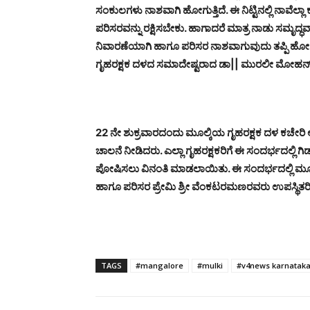
ಸಂಕುಲಗಳು ನಾಶವಾಗಿ ಹೋಗುತ್ತಿದೆ. ಈ ನಿಟ್ಟಿನಲ್ಲಿ ನಾವೆಲ್ಲಾ
ಪರಿಸರವನ್ನು ರಕ್ಷಿಸಬೇಕು. ಹಾಗಾದರೆ ಮಾತ್ರ ನಾಡು ಸಮೃದ್ಧವ
ನಿವಾರಣೆಯಾಗಿ ಹಾಗೂ ಪರಿಸರ ನಾಶವಾಗುವುದು ತಪ್ಪಿ ಹೋಗಿ
ಗೃಹರಕ್ಷಕ ದಳದ ಸಮಾದೇಷ್ಟರಾದ ಡಾ|| ಮುರಲೀ ಮೋಹನ್
22 ನೇ ಶುಕ್ರವಾರದಂದು ಮೂಲ್ಕಿಯ ಗೃಹರಕ್ಷಕ ದಳ ಕಚೇರ
ಚಾಲನೆ ನೀಡಿದರು. ಎಲ್ಲಾ ಗೃಹರಕ್ಷಕರಿಗೆ ಈ ಸಂದರ್ಭದಲ್ಲಿ ಗಿಡ
ಪೋಷಿಸಲು ವಿನಂತಿ ಮಾಡಲಾಯಿತು. ಈ ಸಂದರ್ಭದಲ್ಲಿ ಮೂಲ
ಹಾಗೂ ಪರಿಸರ ಪ್ರೇಮಿ ಶ್ರೀ ವೆಂಕಟರಮಣರವರು ಉಪಸ್ಥಿತರಿದ
TAGS
#mangalore
#mulki
#v4news karnatak