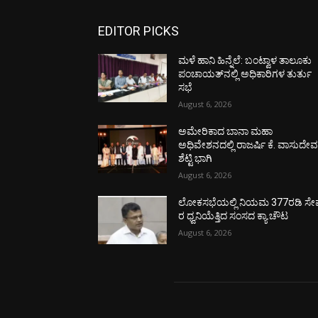
EDITOR PICKS
ಮಳೆ ಹಾನಿ ಹಿನ್ನೆಲೆ: ಬಂಟ್ವಾಳ ತಾಲೂಕು
ಪಂಚಾಯತ್‌ನಲ್ಲಿ ಅಧಿಕಾರಿಗಳ ತುರ್ತು
ಸಭೆ
August 6, 2026
ಅಮೇರಿಕಾದ ಬಾನಾ ಮಹಾ
ಅಧಿವೇಶನದಲ್ಲಿ ರಾಜರ್ಷಿ ಕೆ. ವಾಸುದೇ
ಶೆಟ್ಟಿ ಭಾಗಿ
August 6, 2026
ಲೋಕಸಭೆಯಲ್ಲಿ ನಿಯಮ 377ರಡಿ ಸೇವ
ರ ಧ್ವನಿಯೆತ್ತಿದ ಸಂಸದ ಕ್ಯಾ.ಚೌಟ
August 6, 2026