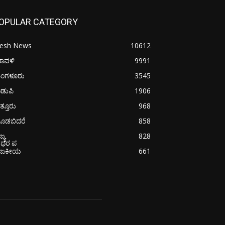
OPULAR CATEGORY
resh News
10612
ರಾವಳಿ
9991
ಂಗಳೂರು
3545
ಡುಪಿ
1906
ತ್ತೂರು
968
ೂಡಬಿದರೆ
858
ಜ್ಯ
828
ೋಧರ ಪ
ಾಜಕೀಯ
661