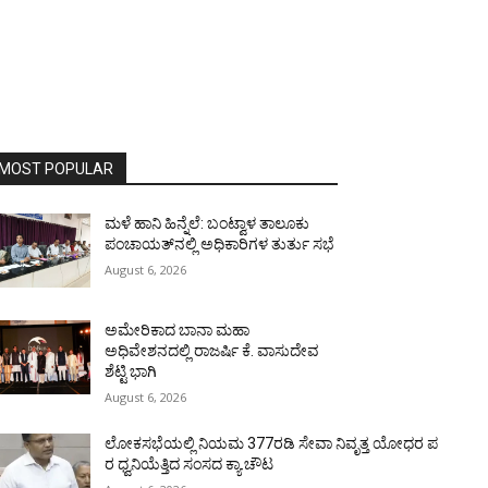
MOST POPULAR
ಮಳೆ ಹಾನಿ ಹಿನ್ನೆಲೆ: ಬಂಟ್ವಾಳ ತಾಲೂಕು
ಪಂಚಾಯತ್‌ನಲ್ಲಿ ಅಧಿಕಾರಿಗಳ ತುರ್ತು ಸಭೆ
August 6, 2026
ಅಮೇರಿಕಾದ ಬಾನಾ ಮಹಾ
ಅಧಿವೇಶನದಲ್ಲಿ ರಾಜರ್ಷಿ ಕೆ. ವಾಸುದೇವ
ಶೆಟ್ಟಿ ಭಾಗಿ
August 6, 2026
ಲೋಕಸಭೆಯಲ್ಲಿ ನಿಯಮ 377ರಡಿ ಸೇವಾ ನಿವೃತ್ತ ಯೋಧರ ಪ
ರ ಧ್ವನಿಯೆತ್ತಿದ ಸಂಸದ ಕ್ಯಾ.ಚೌಟ