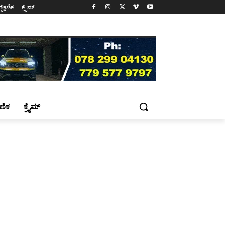
ಶೈಕ್ಷಣಿಕ
ಕ್ರೈಮ್
್ಷಣಿಕ
ಕ್ರೈಮ್