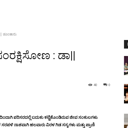
ಾ|| ಚೂಂತಾರು
ಂರಕ್ಷಿಸೋಣ : ಡಾ||
40
0
ದಿಂದಾಗಿ ಪರಿಸರದಲ್ಲಿ ಬದುಕು ಕಟ್ಟಿಕೊಂಡಿರುವ ಜೀವ ಸಂಕುಲಗಳು
 ಸರಪಳಿ ನಾಶವಾಗಿ ಹಲವಾರು ವಿರಳ ಗಿಡ ಸಸ್ಯಗಳು ಮತ್ತು ಪ್ರಾಣಿ