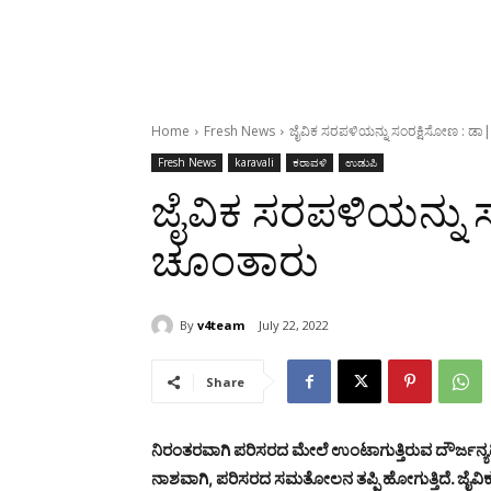
Home
Fresh News
ಜೈವಿಕ ಸರಪಳಿಯನ್ನು ಸಂರಕ್ಷಿಸೋಣ : ಡ
Fresh News
karavali
ಕರಾವಳಿ
ಉಡುಪಿ
ಜೈವಿಕ ಸರಪಳಿಯನ್ನು ಸ
ಚೂಂತಾರು
By
v4team
July 22, 2022
Share
ನಿರಂತರವಾಗಿ ಪರಿಸರದ ಮೇಲೆ ಉಂಟಾಗುತ್ತಿರುವ ದೌರ್ಜನ್ಯ
ನಾಶವಾಗಿ, ಪರಿಸರದ ಸಮತೋಲನ ತಪ್ಪಿ ಹೋಗುತ್ತಿದೆ. ಜೈವಿಕ