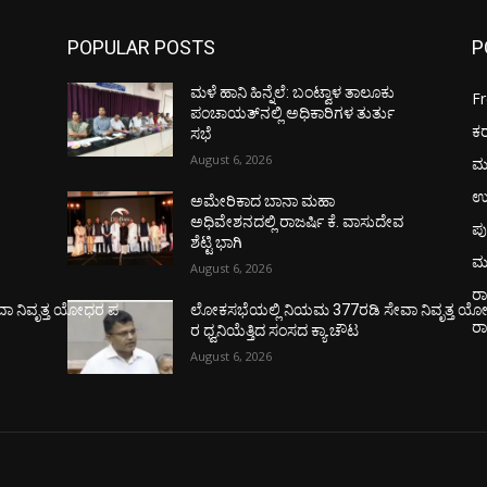
POPULAR POSTS
P
ಮಳೆ ಹಾನಿ ಹಿನ್ನೆಲೆ: ಬಂಟ್ವಾಳ ತಾಲೂಕು
F
ಪಂಚಾಯತ್‌ನಲ್ಲಿ ಅಧಿಕಾರಿಗಳ ತುರ್ತು
ಕ
ಸಭೆ
August 6, 2026
ಮ
ಉ
ಅಮೇರಿಕಾದ ಬಾನಾ ಮಹಾ
ವ
ಅಧಿವೇಶನದಲ್ಲಿ ರಾಜರ್ಷಿ ಕೆ. ವಾಸುದೇವ
ಪು
ಶೆಟ್ಟಿ ಭಾಗಿ
ಮ
August 6, 2026
ರಾ
ಾ ನಿವೃತ್ತ ಯೋಧರ ಪ
ಲೋಕಸಭೆಯಲ್ಲಿ ನಿಯಮ 377ರಡಿ ಸೇವಾ ನಿವೃತ್ತ ಯ
ರ
ರ ಧ್ವನಿಯೆತ್ತಿದ ಸಂಸದ ಕ್ಯಾ.ಚೌಟ
August 6, 2026