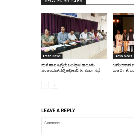
RELATED ARTICLES
Fresh News
Fresh News
ಮಳೆ ಹಾನಿ ಹಿನ್ನೆಲೆ: ಬಂಟ್ವಾಳ ತಾಲೂಕು
ಅಮೇರಿಕಾದ ಬ
ಪಂಚಾಯತ್‌ನಲ್ಲಿ ಅಧಿಕಾರಿಗಳ ತುರ್ತು ಸಭೆ
ರಾಜರ್ಷಿ ಕೆ. ವಾ
LEAVE A REPLY