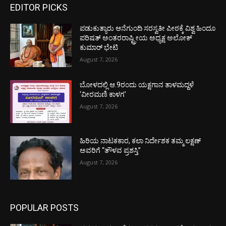
EDITOR PICKS
ಪಡುಕುತ್ಯಾರು ಆನೆಗುಂದಿ ಸರಸ್ವತೀ ಪೀಠಕ್ಕೆ ವಿಶ್ವ ಹಿಂದೂ
ಪರಿಷತ್ ಅಂತರರಾಷ್ಟ್ರೀಯ ಅಧ್ಯಕ್ಷ ಅಲೋಕ್
ಕುಮಾರ್ ಭೇಟಿ
August 7, 2026
ಬೋಳದಲ್ಲಿ ಆ.9ರಂದು ಯಕ್ಷಗಾನ ತಾಳಮದ್ದಳೆ
‘ವೀರಮಣಿ ಕಾಳಗ’
August 7, 2026
ಹಿರಿಯ ನಾಟಕಕಾರ, ಕಲಾ ನಿರ್ದೇಶಕ ತಮ್ಮ ಲಕ್ಷಣ್
ಅವರಿಗೆ “ತೌಳವ ಪ್ರಶಸ್ತಿ”
August 7, 2026
POPULAR POSTS