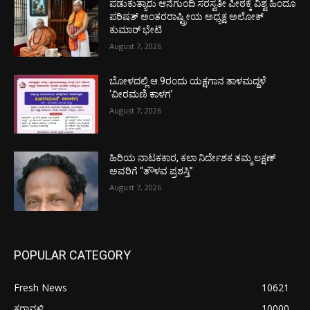
ಪಡುಕುತ್ಯಾರು ಆನೆಗುಂದಿ ಸರಸ್ವತೀ ಪೀಠಕ್ಕೆ ವಿಶ್ವ ಹಿಂದೂ
ಪರಿಷತ್ ಅಂತರರಾಷ್ಟ್ರೀಯ ಅಧ್ಯಕ್ಷ ಅಲೋಕ್
ಕುಮಾರ್ ಭೇಟಿ
August 7, 2026
ಬೋಳದಲ್ಲಿ ಆ.9ರಂದು ಯಕ್ಷಗಾನ ತಾಳಮದ್ದಳೆ
‘ವೀರಮಣಿ ಕಾಳಗ’
August 7, 2026
ಹಿರಿಯ ನಾಟಕಕಾರ, ಕಲಾ ನಿರ್ದೇಶಕ ತಮ್ಮ ಲಕ್ಷಣ್
ಅವರಿಗೆ “ತೌಳವ ಪ್ರಶಸ್ತಿ”
August 7, 2026
POPULAR CATEGORY
Fresh News
10621
ಕರಾವಳಿ
10000