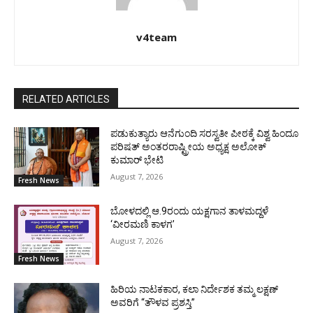
v4team
RELATED ARTICLES
ಪಡುಕುತ್ಯಾರು ಆನೆಗುಂದಿ ಸರಸ್ವತೀ ಪೀಠಕ್ಕೆ ವಿಶ್ವ ಹಿಂದೂ
ಪರಿಷತ್ ಅಂತರರಾಷ್ಟ್ರೀಯ ಅಧ್ಯಕ್ಷ ಅಲೋಕ್
ಕುಮಾರ್ ಭೇಟಿ
August 7, 2026
Fresh News
ಬೋಳದಲ್ಲಿ ಆ.9ರಂದು ಯಕ್ಷಗಾನ ತಾಳಮದ್ದಳೆ
‘ವೀರಮಣಿ ಕಾಳಗ’
August 7, 2026
Fresh News
ಹಿರಿಯ ನಾಟಕಕಾರ, ಕಲಾ ನಿರ್ದೇಶಕ ತಮ್ಮ ಲಕ್ಷಣ್
ಅವರಿಗೆ “ತೌಳವ ಪ್ರಶಸ್ತಿ”