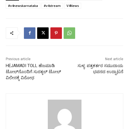
#v4newskarnataka
#v4stream
V4News
Previous article
Next article
HEJAMADI TOLL ಹೆಜಮಾಡಿ
ಸುಳ್ಯ: ಪತ್ರಕರ್ತರ ಸಮುದಾಯ
ಟೋಲ್‍ನೊಂದಿಗೆ ಸುರತ್ಕಲ್ ಟೋಲ್
ಭವನದ ಉದ್ಘಾಟನೆ
ವಿಲೀನಕ್ಕೆ ವಿರೋಧ