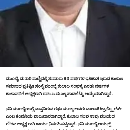
ಮುಂಬೈ. ಮರಾಠಿ ಮಣ್ಣಿನಲ್ಲಿ ಸುಮಾರು 93 ವರ್ಷಗಳ ಇತಿಹಾಸ ಇರುವ ಕುಲಾಲ
ಸಮಾಜದ ಪ್ರತಿಷ್ಠಿತ ಸಂಸ್ಥೆ ಮುಂಬೈ ಕುಲಾಲ ಸಂಘಕ್ಕೆ ಎರಡು ವರ್ಷಗಳ
ಕಾಲಾವಧಿಗೆ ಅಧ್ಯಕ್ಷರಾಗಿ ರಘು ಎ ಮೂಲ್ಯ ಪಾದಬೆಟ್ಟು ಆಯ್ಕೆಯಾಗಿದ್ದಾರೆ .
ನವಿ ಮುಂಬೈಯಲ್ಲಿ ವಾಸ್ತವಿರುವ ರಘು ಮೂಲ್ಯ ಅವರು ಬಾಲಾಜಿ ಟ್ರಾನ್ಸ್ಪೋರ್ಟ್
ಎಂಬ ಕಂಪನಿಯ ಪಾಲುದಾರರಾಗಿದ್ದಾರೆ. ಕುಲಾಲ ಸಂಘ ಕಾಪು ವಲಯದ
ಗೌರವ ಅಧ್ಯಕ್ಷ ರಾಗಿ ಕಾರ್ಯ ನಿರ್ವಹಿಸುತ್ತಿದ್ದಾರೆ . ನವಿ ಮುಂಬೈ ಲಯನ್ಸ್