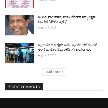
ಹಿರಿಯ ನಾಟಕಕಾರ, ಕಲಾ ನಿರ್ದೇಶಕ ತಮ್ಮ ಲಕ್ಷಣ್
ಅವರಿಗೆ “ತೌಳವ ಪ್ರಶಸ್ತಿ”
August 7, 2026
ದಕ್ಷಿಣ ಕನ್ನಡ ಜಿಲ್ಲೆಯ ಪದವಿ ಪೂರ್ವ ಕಾಲೇಜುಗಳ
ಆಂಗ್ಲ ಭಾಷೆ ಉಪನ್ಯಾಸಕರಿಗಾಗಿ ಕಾರ್ಯಾಗಾರ
August 7, 2026
Load more
RECENT COMMENTS