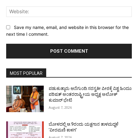
Web
Save my name, email, and website in this browser for the
next time I comment.
MOST POPULAR
ಪಡುಕುತ್ಯಾರು ಆನೆಗುಂದಿ ಸರಸ್ವತೀ ಪೀಠಕ್ಕೆ ವಿಶ್ವ ಹಿಂದೂ
ಪರಿಷತ್ ಅಂತರರಾಷ್ಟ್ರೀಯ ಅಧ್ಯಕ್ಷ ಅಲೋಕ್
ಕುಮಾರ್ ಭೇಟಿ
August 7, 2026
ಬೋಳದಲ್ಲಿ ಆ.9ರಂದು ಯಕ್ಷಗಾನ ತಾಳಮದ್ದಳೆ
‘ವೀರಮಣಿ ಕಾಳಗ’
August 7, 2026