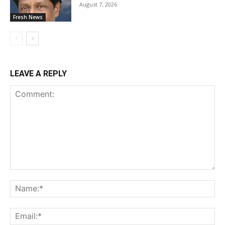
August 7, 2026
Fresh News
LEAVE A REPLY
Comment:
Na
Ema