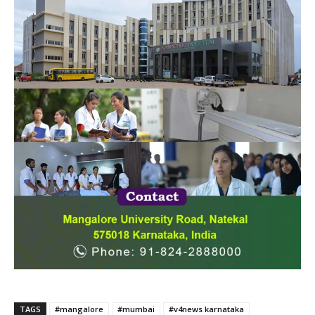
TAGS
#mangalore
#mumbai
#v4news karnataka