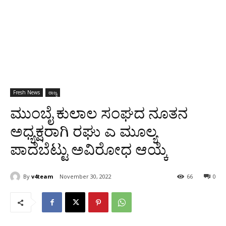
Fresh News
ರಾಜ್ಯ
ಮುಂಬೈ ಕುಲಾಲ ಸಂಘದ ನೂತನ
ಅಧ್ಯಕ್ಷರಾಗಿ ರಘು ಎ ಮೂಲ್ಯ
ಪಾದೆಬೆಟ್ಟು ಅವಿರೋಧ ಆಯ್ಕೆ
By
v4team
November 30, 2022
66
0