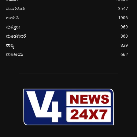
ಮಂಗಳೂರು
3547
ಉಡುಪಿ
1906
ಪುತ್ತೂರು
969
ಮೂಡಬಿದರೆ
860
ರಾಜ್ಯ
829
ರಾಜಕೀಯ
662