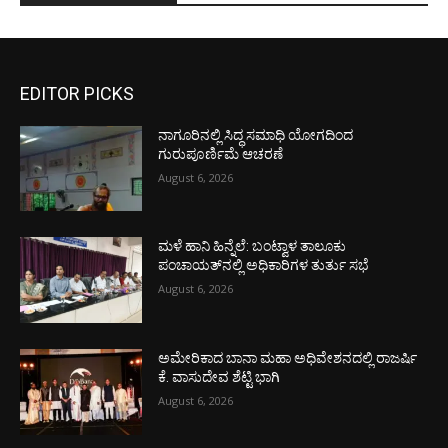
EDITOR PICKS
ನಾಗೂರಿನಲ್ಲಿ ಸಿದ್ಧ ಸಮಾಧಿ ಯೋಗದಿಂದ
ಗುರುಪೂರ್ಣಿಮೆ ಆಚರಣೆ
August 6, 2026
ಮಳೆ ಹಾನಿ ಹಿನ್ನೆಲೆ: ಬಂಟ್ವಾಳ ತಾಲೂಕು
ಪಂಚಾಯತ್‌ನಲ್ಲಿ ಅಧಿಕಾರಿಗಳ ತುರ್ತು ಸಭೆ
August 6, 2026
ಅಮೇರಿಕಾದ ಬಾನಾ ಮಹಾ ಅಧಿವೇಶನದಲ್ಲಿ ರಾಜರ್ಷಿ
ಕೆ. ವಾಸುದೇವ ಶೆಟ್ಟಿ ಭಾಗಿ
August 6, 2026