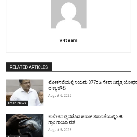
v4team
RELATED ARTICLES
ಲೋಕಸಭೆಯಲ್ಲಿ ನಿಯಮ 377ರಡಿ ಸೇವಾ ನಿವೃತ್ತ ಯೋಧರ ಪ
ದ ಕ್ಯಾ.ಚೌಟ
August 6, 2026
Fresh News
ಕಾಲೇಜಿನಲ್ಲಿ ನಡೆಸಿದ ಹಠಾತ್ ತಪಾಸಣೆಯಲ್ಲಿ 290
ಗ್ರಾಂ ಗಾಂಜಾ ವಶ
August 5, 2026