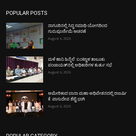
POPULAR POSTS
ನಾಗೂರಿನಲ್ಲಿ ಸಿದ್ಧ ಸಮಾಧಿ ಯೋಗದಿಂದ
ಗುರುಪೂರ್ಣಿಮೆ ಆಚರಣೆ
August 6, 2026
ಮಳೆ ಹಾನಿ ಹಿನ್ನೆಲೆ: ಬಂಟ್ವಾಳ ತಾಲೂಕು
ಪಂಚಾಯತ್‌ನಲ್ಲಿ ಅಧಿಕಾರಿಗಳ ತುರ್ತು ಸಭೆ
August 6, 2026
ಅಮೇರಿಕಾದ ಬಾನಾ ಮಹಾ ಅಧಿವೇಶನದಲ್ಲಿ ರಾಜರ್ಷಿ
ಕೆ. ವಾಸುದೇವ ಶೆಟ್ಟಿ ಭಾಗಿ
August 6, 2026
POPULAR CATEGORY