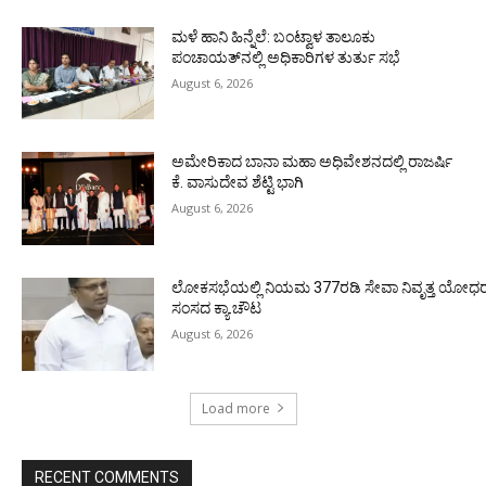
ಮಳೆ ಹಾನಿ ಹಿನ್ನೆಲೆ: ಬಂಟ್ವಾಳ ತಾಲೂಕು
ಪಂಚಾಯತ್‌ನಲ್ಲಿ ಅಧಿಕಾರಿಗಳ ತುರ್ತು ಸಭೆ
August 6, 2026
ಅಮೇರಿಕಾದ ಬಾನಾ ಮಹಾ ಅಧಿವೇಶನದಲ್ಲಿ ರಾಜರ್ಷಿ
ಕೆ. ವಾಸುದೇವ ಶೆಟ್ಟಿ ಭಾಗಿ
August 6, 2026
ಲೋಕಸಭೆಯಲ್ಲಿ ನಿಯಮ 377ರಡಿ ಸೇವಾ ನಿವೃತ್ತ ಯೋಧರ ಪ
ಸಂಸದ ಕ್ಯಾ.ಚೌಟ
August 6, 2026
Load more
RECENT COMMENTS